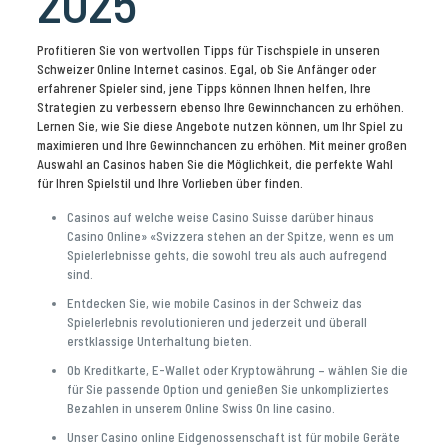
2025
Profitieren Sie von wertvollen Tipps für Tischspiele in unseren
Schweizer Online Internet casinos. Egal, ob Sie Anfänger oder
erfahrener Spieler sind, jene Tipps können Ihnen helfen, Ihre
Strategien zu verbessern ebenso Ihre Gewinnchancen zu erhöhen.
Lernen Sie, wie Sie diese Angebote nutzen können, um Ihr Spiel zu
maximieren und Ihre Gewinnchancen zu erhöhen. Mit meiner großen
Auswahl an Casinos haben Sie die Möglichkeit, die perfekte Wahl
für Ihren Spielstil und Ihre Vorlieben über finden.
Casinos auf welche weise Casino Suisse darüber hinaus
Casino Online» «Svizzera stehen an der Spitze, wenn es um
Spielerlebnisse gehts, die sowohl treu als auch aufregend
sind.
Entdecken Sie, wie mobile Casinos in der Schweiz das
Spielerlebnis revolutionieren und jederzeit und überall
erstklassige Unterhaltung bieten.
Ob Kreditkarte, E-Wallet oder Kryptowährung – wählen Sie die
für Sie passende Option und genießen Sie unkompliziertes
Bezahlen in unserem Online Swiss On line casino.
Unser Casino online Eidgenossenschaft ist für mobile Geräte