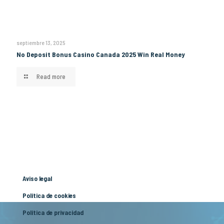
septiembre 13, 2025
No Deposit Bonus Casino Canada 2025 Win Real Money
Read more
Aviso legal
Política de cookies
Política de privacidad