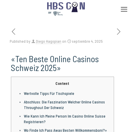
Published by
Diego Hagopian
on
septiembre 4, 2025
«Ten Beste Online Casinos
Schweiz 2025»
Content
Wertvolle Tipps Für Tischspiele
Abschluss: Die Faszination Welcher Online Casinos
Throughout Der Schweiz
Wie Kann Ich Meine Person Im Casino Online Suisse
Registrieren?
Wo Finde Ich Pass Away Besten Willkommensboni?»