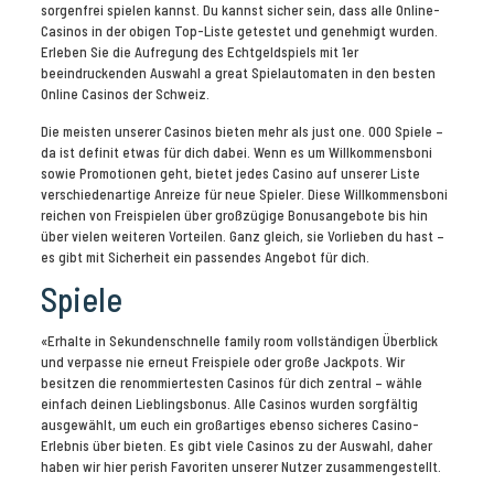
sorgenfrei spielen kannst. Du kannst sicher sein, dass alle Online-
Casinos in der obigen Top-Liste getestet und genehmigt wurden.
Erleben Sie die Aufregung des Echtgeldspiels mit 1er
beeindruckenden Auswahl a great Spielautomaten in den besten
Online Casinos der Schweiz.
Die meisten unserer Casinos bieten mehr als just one. 000 Spiele –
da ist definit etwas für dich dabei. Wenn es um Willkommensboni
sowie Promotionen geht, bietet jedes Casino auf unserer Liste
verschiedenartige Anreize für neue Spieler. Diese Willkommensboni
reichen von Freispielen über großzügige Bonusangebote bis hin
über vielen weiteren Vorteilen. Ganz gleich, sie Vorlieben du hast –
es gibt mit Sicherheit ein passendes Angebot für dich.
Spiele
«Erhalte in Sekundenschnelle family room vollständigen Überblick
und verpasse nie erneut Freispiele oder große Jackpots. Wir
besitzen die renommiertesten Casinos für dich zentral – wähle
einfach deinen Lieblingsbonus. Alle Casinos wurden sorgfältig
ausgewählt, um euch ein großartiges ebenso sicheres Casino-
Erlebnis über bieten. Es gibt viele Casinos zu der Auswahl, daher
haben wir hier perish Favoriten unserer Nutzer zusammengestellt.