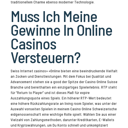
traditionellem Charme ebenso moderner Technologie.
Muss Ich Meine
Gewinne In Online
Casinos
Versteuern?
Swiss Internet casinos» «Online bieten eine beeindruckende Vielfalt
an Zocken und Dienstleistungen. Mit dem Fokus bei Qualität und
Advancement stehen sie a good der Spitze der Casino Online Suisse
Branche und bereithalten ein einzigartiges Spielerlebnis. RTP steht
für “Return to Player” und ist dieses Maß für expire
Auszahlungsquote eines Spiels. Ein höherer RTP-Wert bedeutet
eine höhere Rückzahlungsrate an living room Spieler, was unter der
Auswahl vonseiten Spielen in meinem Casino Online Schweizerische
eidgenossenschaft eine wichtige Rolle spielt. Wählen Sie aus einer
Vielzahl von Zahlungsmethoden, darunter Kreditkarten, E-Wallets
und Kryptowährungen, um Du Konto schnell und unkompliziert