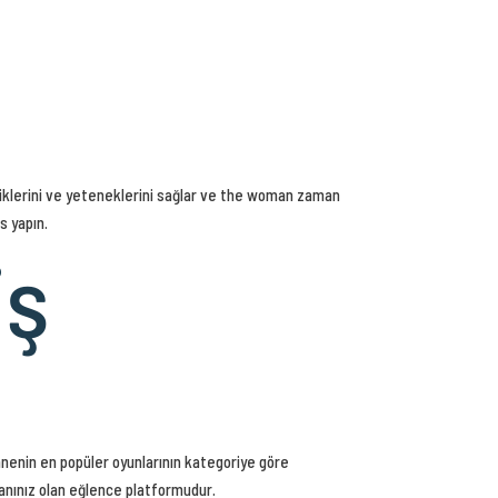
lliklerini ve yeteneklerini sağlar ve the woman zaman
s yapın.
iş
nenin en popüler oyunlarının kategoriye göre
manınız olan eğlence platformudur.