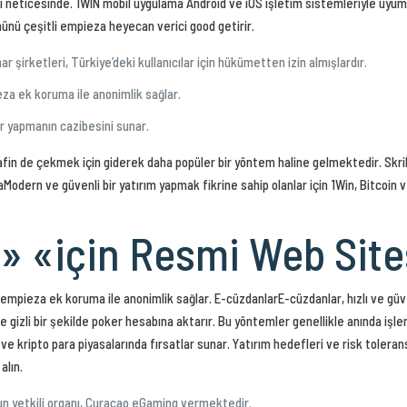
ı neticesinde. 1WIN mobil uygulama Android ve iOS işletim sistemleriyle uyuml
ümünü çeşitli empieza heyecan verici good getirir.
r şirketleri, Türkiye’deki kullanıcılar için hükümetten izin almışlardır.
pieza ek koruma ile anonimlik sağlar.
ar yapmanın cazibesini sunar.
afin de çekmek için giderek daha popüler bir yöntem haline gelmektedir. Skril
aModern ve güvenli bir yatırım yapmak fikrine sahip olanlar için 1Win, Bitcoin 
» «için Resmi Web Sites
nir empieza ek koruma ile anonimlik sağlar. E-cüzdanlarE-cüzdanlar, hızlı ve gü
a ve gizli bir şekilde poker hesabına aktarır. Bu yöntemler genellikle anında i
r ve kripto para piyasalarında fırsatlar sunar. Yatırım hedefleri ve risk tolera
alın.
nun yetkili organı, Curacao eGaming vermektedir.