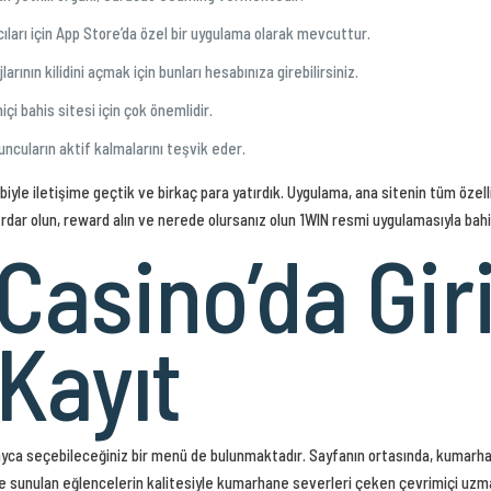
cıları için App Store’da özel bir uygulama olarak mevcuttur.
rının kilidini açmak için bunları hesabınıza girebilirsiniz.
çi bahis sitesi için çok önemlidir.
uncuların aktif kalmalarını teşvik eder.
biyle iletişime geçtik ve birkaç para yatırdık. Uygulama, ana sitenin tüm öze
berdar olun, reward alın ve nerede olursanız olun 1WIN resmi uygulamasıyla bahi
 Casino’da Gir
Kayıt
ayca seçebileceğiniz bir menü de bulunmaktadır. Sayfanın ortasında, kumarha
iği ve sunulan eğlencelerin kalitesiyle kumarhane severleri çeken çevrimiçi uz