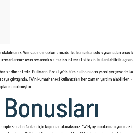
min olabilirsiniz. Win casino incelememizde, bu kumarhanede oynamadan önce b
zmanlarımız oyun oynamak ve casino internet sitesini kullanılabilirlik açısın
an verilmektedir. Bu lisans, Brezilya’da tüm kullanıcıların yasal çerçevede 
r ortaya çıktığında, 1Win kumarhanesi kullanıcıları her zaman yardım alabilirler
apları sunulmuştur.
 Bonusları
empieza daha fazlası için kuponlar alacaksınız. 1WIN, oyuncularına oyun mak