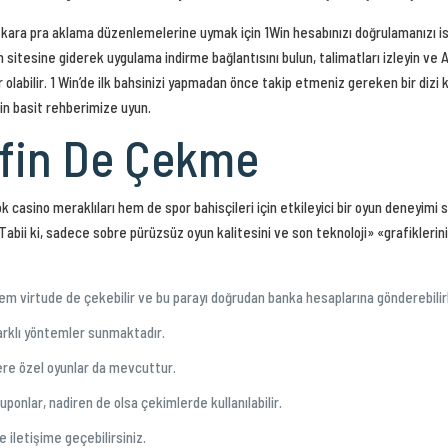
 kara pra aklama düzenlemelerine uymak için 1Win hesabınızı doğrulamanızı i
 sitesine giderek uygulama indirme bağlantısını bulun, talimatları izleyin ve 
r olabilir. 1 Win’de ilk bahsinizi yapmadan önce takip etmeniz gereken bir dizi
çin basit rehberimize uyun.
Afin De Çekme
 casino meraklıları hem de spor bahisçileri için etkileyici bir oyun deneyimi
Tabii ki, sadece sobre pürüzsüz oyun kalitesini ve son teknoloji» «grafiklerin
em virtude de çekebilir ve bu parayı doğrudan banka hesaplarına gönderebilir
arklı yöntemler sunmaktadır.
zere özel oyunlar da mevcuttur.
ponlar, nadiren de olsa çekimlerde kullanılabilir.
 iletişime geçebilirsiniz.