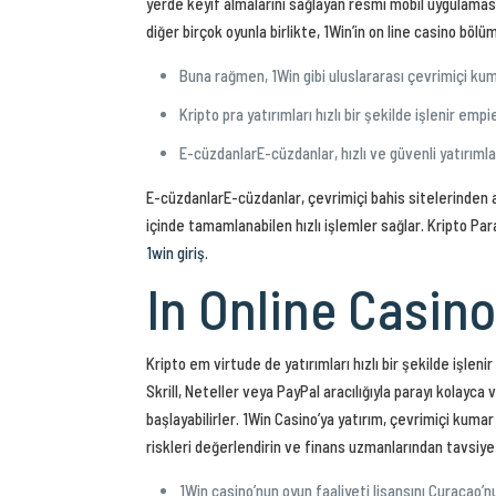
yerde keyif almalarını sağlayan resmi mobil uygulamas
diğer birçok oyunla birlikte, 1Win’in on line casino böl
Buna rağmen, 1Win gibi uluslararası çevrimiçi kuma
Kripto pra yatırımları hızlı bir şekilde işlenir em
E-cüzdanlarE-cüzdanlar, hızlı ve güvenli yatırıml
E-cüzdanlarE-cüzdanlar, çevrimiçi bahis sitelerinden 
içinde tamamlanabilen hızlı işlemler sağlar. Kripto Par
1win giriş
.
In Online Casino
Kripto em virtude de yatırımları hızlı bir şekilde işle
Skrill, Neteller veya PayPal aracılığıyla parayı kolayc
başlayabilirler. 1Win Casino’ya yatırım, çevrimiçi kuma
riskleri değerlendirin ve finans uzmanlarından tavsiye 
1Win casino’nun oyun faaliyeti lisansını Curacao’