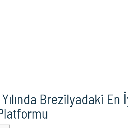
Yılında Brezilyadaki En I
Platformu