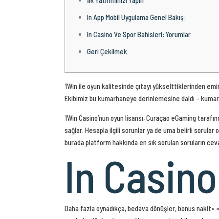
İlk Yatırımınızı Yapın
In App Mobil Uygulama Genel Bakış:
In Casino Ve Spor Bahisleri: Yorumlar
Geri Çekilmek
1Win ile oyun kalitesinde çıtayı yükselttiklerinden e
Ekibimiz bu kumarhaneye derinlemesine daldı – kumar u
1Win Casino’nun oyun lisansı, Curaçao eGaming tarafınd
sağlar. Hesapla ilgili sorunlar ya de uma belirli sorula
burada platform hakkında en sık sorulan soruların cev
In Casino
Daha fazla oynadıkça, bedava dönüşler, bonus nakit» «