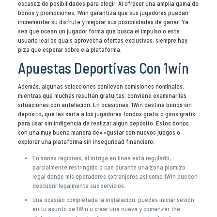
escasez de posibilidades para elegir. Al ofrecer una amplia gama de
bonos y promociones, 1Win garantiza que sus jugadores puedan
incrementar su disfrute y mejorar sus posibilidades de ganar. Ya
sea que ocean un jugador forma que busca el impulso o este
usuario leal os quais aprovecha ofertas exclusivas, siempre hay
piza que esperar sobre ela plataforma.
Apuestas Deportivas Con 1win
Además, algunas selecciones conllevan comisiones nominales,
mientras que muchas resultan gratuitas; conviene examinar las
situaciones con antelación. En ocasiones, 1Win destina bonos sin
depósito, que les serta a los jugadores fondos gratis o giros gratis
para usar sin indigencia de realizar algun depósito. Estos bonos
son una muy buena manera de» «gustar con nuevos juegos o
explorar una plataforma sin inseguridad financiero.
En varias regiones, el intriga en línea está regulado,
parcialmente restringido o cae durante una zona plomizo
legal donde mis operadores extranjeros asi como 1Win pueden
descubrir legalmente sus servicios.
Una ocasião completada la instalación, puedes iniciar sesión
en tu asunto de 1Win u crear una nueva y comenzar the