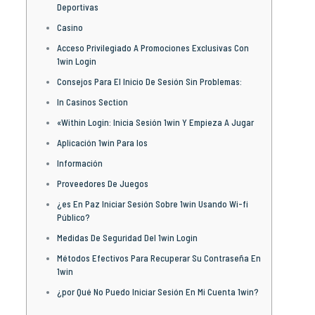
Deportivas
Casino
Acceso Privilegiado A Promociones Exclusivas Con
1win Login
Consejos Para El Inicio De Sesión Sin Problemas:
In Casinos Section
«Within Login: Inicia Sesión 1win Y Empieza A Jugar
Aplicación 1win Para Ios
Información
Proveedores De Juegos
¿es En Paz Iniciar Sesión Sobre 1win Usando Wi-fi
Público?
Medidas De Seguridad Del 1win Login
Métodos Efectivos Para Recuperar Su Contraseña En
1win
¿por Qué No Puedo Iniciar Sesión En Mi Cuenta 1win?