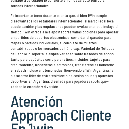
sumado a calculador lo convierte en un desafecto temido en
torneos internacionales.
Es importante tener durante cuenta que, si bien 1Win cumple
disadvantage los estándares internacionales, el marco legal local
puede cambiar y las regulaciones pueden evolucionar que incluye el
tiempo. 1Win ofrece a mis apostadores varias opciones para apostar
en partidos de deportes electrónicos, como dar el ganador para
mapas o partidos individuales, el complete de muertes
contabilizadas o los mercados de hándicap. Variedad de Métodos
de Pago1Win soporta la amplia variedad sobre métodos de abono
tanto para depósitos como para retiros, incluidos tarjetas para
crédito/débito, monederos electrónicos, transferencias bancarias
elizabeth incluso criptomonedas. Bienvenido a 1Win Argentina, la
plataforma líder de entretenimiento de casino online y apuestas
deportivas en Argentina, diseñada para jugadores spots que»
«deben la emoción y diversión.
Atención
Approach Cliente
En 1win