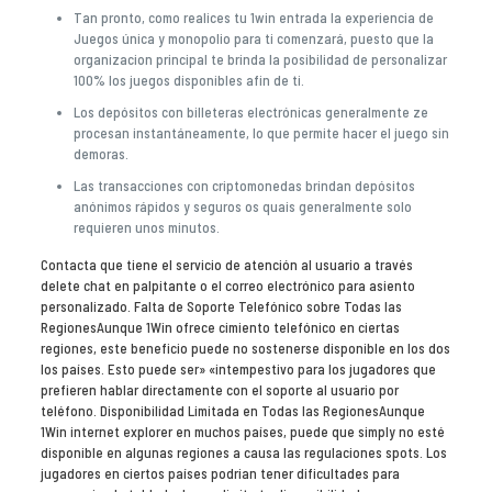
Tan pronto, como realices tu 1win entrada la experiencia de
Juegos única y monopolio para ti comenzará, puesto que la
organizacion principal te brinda la posibilidad de personalizar
100% los juegos disponibles afin de ti.
Los depósitos con billeteras electrónicas generalmente ze
procesan instantáneamente, lo que permite hacer el juego sin
demoras.
Las transacciones con criptomonedas brindan depósitos
anónimos rápidos y seguros os quais generalmente solo
requieren unos minutos.
Contacta que tiene el servicio de atención al usuario a través
delete chat en palpitante o el correo electrónico para asiento
personalizado. Falta de Soporte Telefónico sobre Todas las
RegionesAunque 1Win ofrece cimiento telefónico en ciertas
regiones, este beneficio puede no sostenerse disponible en los dos
los países. Esto puede ser» «intempestivo para los jugadores que
prefieren hablar directamente con el soporte al usuario por
teléfono. Disponibilidad Limitada en Todas las RegionesAunque
1Win internet explorer en muchos países, puede que simply no esté
disponible en algunas regiones a causa las regulaciones spots. Los
jugadores en ciertos países podrian tener dificultades para