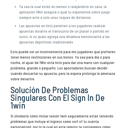
Ya sea la cual estés en meneo o relajándote en casa, la
aplicación 1Win asegura o qual tu experiencia sobre juego
siempre esté a solo unos toques de distancia.
Las apuestas en listo permiten a los jugadores realizar
apuestas durante el transcurso de un placer o partido en
curso, lo os quais agrega una dinámica emocionante a las
apuestas deportivas tradicionales.
Esto puede ser un inconveniente para mis jugadores que prefieren
tener menos restricciones en sus bonos. Ya sea para día o para
noche, el ajuar de 1Win está listo para dar una mano con cualquier
problema, grande o pequeño. Los apostadores buscan decidir
cuándo descartar su apuesta, pero la espera prolonga la amenaza
sobre desastre.
Solución De Problemas
Singulares Con El Sign In De
1win
Si olvidaste cómo iniciar sesión 1win seguramente estás teniendo
problemas que incluye el ingreso some sort of tu cuenta
personalized, por lo la cual en este remoto te contaremos cómo