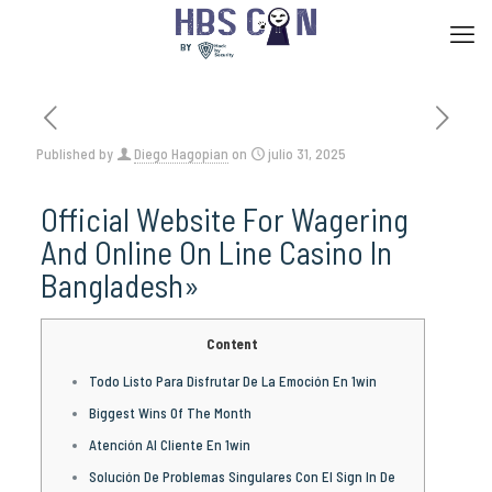
Published by
Diego Hagopian
on
julio 31, 2025
Official Website For Wagering
And Online On Line Casino In
Bangladesh»
Content
Todo Listo Para Disfrutar De La Emoción En 1win
Biggest Wins Of The Month
Atención Al Cliente En 1win
Solución De Problemas Singulares Con El Sign In De