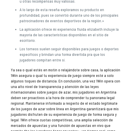
u otras recompensas muy valiosas.
A lo largo de esta reseña exploramos su producto en
profundidad, pues se convirtió durante uno de los principales
patrocinadores de eventos deportivos de la región.»
La aplicación ofrece mi experiencia fluida elizabeth incluye la
mayoría de las características disponibles en el sitio de
escritorio.
Los torneos suelen seguir disponibles para juegos o deportes
específicos y brindan una forma divertida pra que los
jugadores compitan entre sí.
Ya sea o qual estés en motin o relajándote sobre casa, la aplicación
1Win asegura o qual tu experiencia de juego siempre esté a solo
algunos toques de distancia. En conclusión, una vez 1Win opera con
una alto nivel de transparencia y atención de las leyes
internacionales sobre juegos de azar, mis jugadores en Argentina
deben ser proactivos a la hora de comprender tu panorama legal
regional. Mantenerse informado a respeito de el estado legitimate
de los juegos de azar sobre línea en Argentina garantizará que mis
jugadores disfruten de su experiencia de juego de forma segura y
legal. 1Win ofrece cuotas competitivas, una amplia selección de
mercados de apuestas y una función de apuestas en vivo que