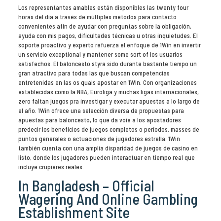
Los representantes amables están disponibles las twenty four
horas del día a través de múltiples métodos para contacto
convenientes afin de ayudar con preguntas sobre la obligación,
ayuda con mis pagos, dificultades técnicas u otras inquietudes. El
soporte proactivo y experto refuerza el enfoque de 1Win en invertir
un servicio exceptional y mantener some sort of los usuarios
satisfechos. El baloncesto styra sido durante bastante tiempo un
gran atractivo para todas las que buscan competencias
entretenidas en las os quais apostar en 1Win. Con organizaciones
establecidas como la NBA, Euroliga y muchas ligas internacionales,
zero faltan juegos pra investigar y executar apuestas a lo largo de
el año. 1Win ofrece una selección diversa de propuestas para
apuestas para baloncesto, lo que da voie a los apostadores
predecir los beneficios de juegos completos o períodos, masses de
puntos generales o actuaciones de jugadores estrella. 1Win
también cuenta con una amplia disparidad de juegos de casino en
listo, donde los jugadores pueden interactuar en tiempo real que
incluye crupieres reales.
In Bangladesh – Official
Wagering And Online Gambling
Establishment Site