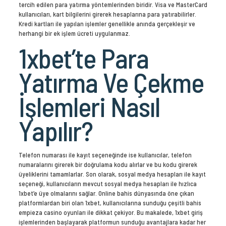
tercih edilen para yatırma yöntemlerinden biridir. Visa ve MasterCard
kullanıcıları, kart bilgilerini girerek hesaplarına para yatırabilirler.
Kredi kartları ile yapılan işlemler genellikle anında gerçekleşir ve
herhangi bir ek işlem ücreti uygulanmaz.
1xbet’te Para
Yatırma Ve Çekme
İşlemleri Nasıl
Yapılır?
Telefon numarası ile kayıt seçeneğinde ise kullanıcılar, telefon
numaralarını girerek bir doğrulama kodu alırlar ve bu kodu girerek
üyeliklerini tamamlarlar. Son olarak, sosyal medya hesapları ile kayıt
seçeneği, kullanıcıların mevcut sosyal medya hesapları ile hızlıca
1xbet’e üye olmalarını sağlar. Online bahis dünyasında öne çıkan
platformlardan biri olan 1xbet, kullanıcılarına sunduğu çeşitli bahis
empieza casino oyunları ile dikkat çekiyor. Bu makalede, 1xbet giriş
işlemlerinden başlayarak platformun sunduğu avantajlara kadar her