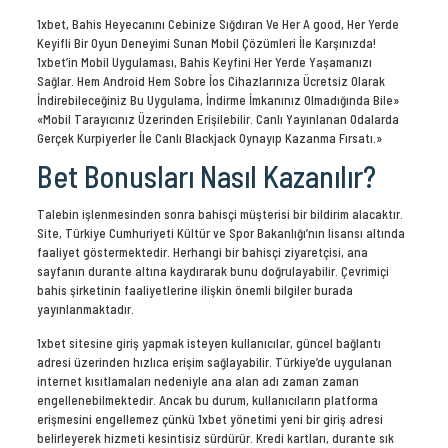
1xbet, Bahis Heyecanını Cebinize Sığdıran Ve Her A good, Her Yerde
Keyifli Bir Oyun Deneyimi Sunan Mobil Çözümleri İle Karşınızda!
1xbet’in Mobil Uygulaması, Bahis Keyfini Her Yerde Yaşamanızı
Sağlar. Hem Android Hem Sobre İos Cihazlarınıza Ücretsiz Olarak
İndirebileceğiniz Bu Uygulama, İndirme İmkanınız Olmadığında Bile»
«Mobil Tarayıcınız Üzerinden Erişilebilir. Canlı Yayınlanan Odalarda
Gerçek Kurpiyerler İle Canlı Blackjack Oynayıp Kazanma Fırsatı.»
Bet Bonusları Nasıl Kazanılır?
Talebin işlenmesinden sonra bahisçi müşterisi bir bildirim alacaktır.
Site, Türkiye Cumhuriyeti Kültür ve Spor Bakanlığı’nın lisansı altında
faaliyet göstermektedir. Herhangi bir bahisçi ziyaretçisi, ana
sayfanın durante altına kaydırarak bunu doğrulayabilir. Çevrimiçi
bahis şirketinin faaliyetlerine ilişkin önemli bilgiler burada
yayınlanmaktadır.
1xbet sitesine giriş yapmak isteyen kullanıcılar, güncel bağlantı
adresi üzerinden hızlıca erişim sağlayabilir. Türkiye’de uygulanan
internet kısıtlamaları nedeniyle ana alan adı zaman zaman
engellenebilmektedir. Ancak bu durum, kullanıcıların platforma
erişmesini engellemez çünkü 1xbet yönetimi yeni bir giriş adresi
belirleyerek hizmeti kesintisiz sürdürür. Kredi kartları, durante sık