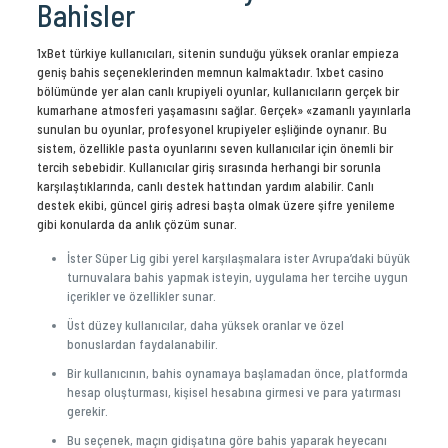
Bahisler
1xBet türkiye kullanıcıları, sitenin sunduğu yüksek oranlar empieza
geniş bahis seçeneklerinden memnun kalmaktadır. 1xbet casino
bölümünde yer alan canlı krupiyeli oyunlar, kullanıcıların gerçek bir
kumarhane atmosferi yaşamasını sağlar. Gerçek» «zamanlı yayınlarla
sunulan bu oyunlar, profesyonel krupiyeler eşliğinde oynanır. Bu
sistem, özellikle pasta oyunlarını seven kullanıcılar için önemli bir
tercih sebebidir. Kullanıcılar giriş sırasında herhangi bir sorunla
karşılaştıklarında, canlı destek hattından yardım alabilir. Canlı
destek ekibi, güncel giriş adresi başta olmak üzere şifre yenileme
gibi konularda da anlık çözüm sunar.
İster Süper Lig gibi yerel karşılaşmalara ister Avrupa’daki büyük
turnuvalara bahis yapmak isteyin, uygulama her tercihe uygun
içerikler ve özellikler sunar.
Üst düzey kullanıcılar, daha yüksek oranlar ve özel
bonuslardan faydalanabilir.
Bir kullanıcının, bahis oynamaya başlamadan önce, platformda
hesap oluşturması, kişisel hesabına girmesi ve para yatırması
gerekir.
Bu seçenek, maçın gidişatına göre bahis yaparak heyecanı