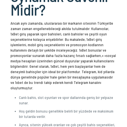
Midir?
Ancak aynı zamanda, uluslararası bir markanın sitesinin Türkiye’de
zaman zaman engellenebileceği akılda tutulmalıdır. Kullanıcılar,
1xBet giriş yaparak spor bahisleri, canlı bahisler ve çeşitli oyun
seçeneklerine kolayca erişebilirler. Bu makalede, 1xBet giriş
işlemlerini, mobil giriş seçeneklerini ve promosyon kodlarının
kullanımını detaylı bir şekilde inceleyeceğiz. 1xBet bonuslar ve
promosyonlar sunarak daha fazla kazanç fırsatı sağlarken,» «sosyal
medya hesapları üzerinden güncel duyurular yaparak kullanıcılarını
bilgilendirir. Genel olarak, 1xBet, hem yeni başlayanlar hem de
deneyimli bahisçiler için ideal bir platformdur. Telegram, kid yıllarda
dünya genelinde popüler hale gelen bir mesajlaşma uygulamasıdır
ve 1xbet de bu trendi takip ederek kendi Telegram kanalını
oluşturmuştur.
Canlı bahis, slot oyunları ve spor dallarında geniş bir yelpaze
sunar.
Hoş geldin bonusu genellikle belirli bir yüzdede ve maksimum
bir tutarda verilir.
Ayrıca, sitenin yüksek oranları ve çok çeşitli bahis seçenekleri,