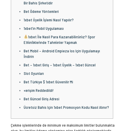
Bir Bahis Şirketidir
Bet Ödeme Yöntemleri
1xbet Üyelik İşlemi Nasıl Yapılır?
1xbet’in Mobil Uygulaması
1xbet İle Nasil Para Kazanabi̇li̇rsi̇ni̇z? Spor
Etki̇nli̇kleri̇nde Tahmi̇nler Yapmak
Bet Mobil – Android Empieza Ios Için Uygulamayı
İndirin
Bet – 1xbet Giriş – 1xbet Üyelik – 1xbet Güncel
Slot Oyunları
Bet Türkiye​ $ 1xbet Güvenilir Mi​
«erişim Reddedildi!
Bet Güncel Giriş Adresi
Ücretsiz Bahis Için 1xbet Promosyon Kodu Nasıl Alınır?
Çekme işlemlerinde de minimum ve maksimum limitler bulunmakta
olup, bu limitler ödeme yöntemine göre farklılık göstermektedir.