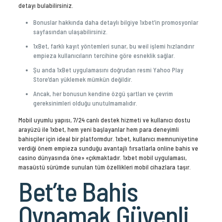
detayı bulabilirsiniz.
Bonuslar hakkında daha detaylı bilgiye 1xbet’in promosyonlar
sayfasından ulaşabilirsiniz.
1xBet, farklı kayıt yöntemleri sunar, bu weil işlemi hızlandırır
empieza kullanıcıların tercihine göre esneklik sağlar.
Şu anda 1xBet uygulamasını doğrudan resmi Yahoo Play
Store’dan yüklemek mümkün değildir.
Ancak, her bonusun kendine özgü şartları ve çevrim
gereksinimleri olduğu unutulmamalıdır.
Mobil uyumlu yapısı, 7/24 canlı destek hizmeti ve kullanıcı dostu
arayüzü ile 1xbet, hem yeni başlayanlar hem para deneyimli
bahisçiler için ideal bir platformdur. 1xbet, kullanıcı memnuniyetine
verdiği önem empieza sunduğu avantajlı fırsatlarla online bahis ve
casino dünyasında öne» «çıkmaktadır. 1xbet mobil uygulaması,
masaüstü sürümde sunulan tüm özellikleri mobil cihazlara taşır.
Bet’te Bahis
Oynamak Güvenli