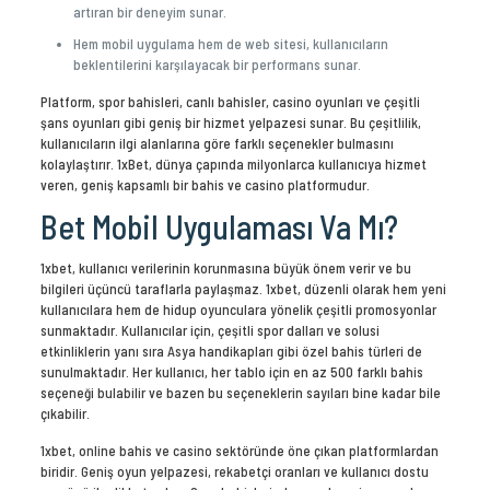
artıran bir deneyim sunar.
Hem mobil uygulama hem de web sitesi, kullanıcıların
beklentilerini karşılayacak bir performans sunar.
Platform, spor bahisleri, canlı bahisler, casino oyunları ve çeşitli
şans oyunları gibi geniş bir hizmet yelpazesi sunar. Bu çeşitlilik,
kullanıcıların ilgi alanlarına göre farklı seçenekler bulmasını
kolaylaştırır. 1xBet, dünya çapında milyonlarca kullanıcıya hizmet
veren, geniş kapsamlı bir bahis ve casino platformudur.
Bet Mobil Uygulaması Va Mı?
1xbet, kullanıcı verilerinin korunmasına büyük önem verir ve bu
bilgileri üçüncü taraflarla paylaşmaz. 1xbet, düzenli olarak hem yeni
kullanıcılara hem de hidup oyunculara yönelik çeşitli promosyonlar
sunmaktadır. Kullanıcılar için, çeşitli spor dalları ve solusi
etkinliklerin yanı sıra Asya handikapları gibi özel bahis türleri de
sunulmaktadır. Her kullanıcı, her tablo için en az 500 farklı bahis
seçeneği bulabilir ve bazen bu seçeneklerin sayıları bine kadar bile
çıkabilir.
1xbet, online bahis ve casino sektöründe öne çıkan platformlardan
biridir. Geniş oyun yelpazesi, rekabetçi oranları ve kullanıcı dostu