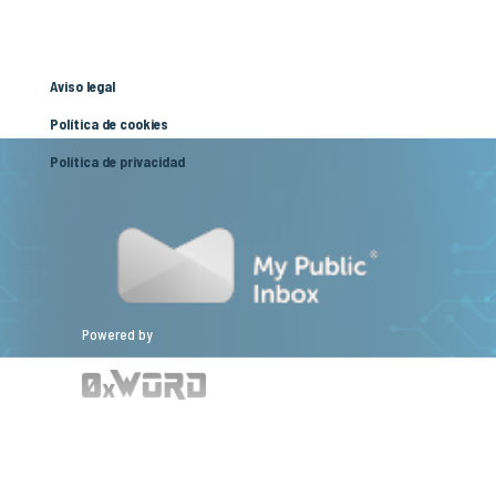
Aviso legal
Política de cookies
Política de privacidad
Powered by