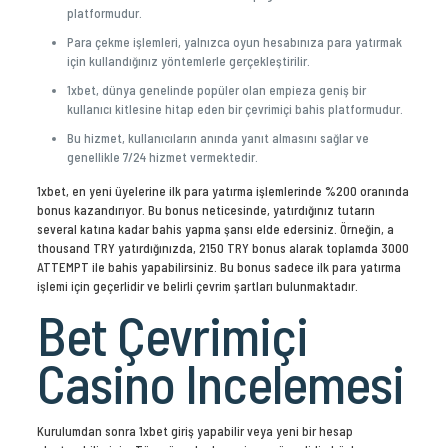
platformudur.
Para çekme işlemleri, yalnızca oyun hesabınıza para yatırmak
için kullandığınız yöntemlerle gerçekleştirilir.
1xbet, dünya genelinde popüler olan empieza geniş bir
kullanıcı kitlesine hitap eden bir çevrimiçi bahis platformudur.
Bu hizmet, kullanıcıların anında yanıt almasını sağlar ve
genellikle 7/24 hizmet vermektedir.
1xbet, en yeni üyelerine ilk para yatırma işlemlerinde %200 oranında
bonus kazandırıyor. Bu bonus neticesinde, yatırdığınız tutarın
several katına kadar bahis yapma şansı elde edersiniz. Örneğin, a
thousand TRY yatırdığınızda, 2150 TRY bonus alarak toplamda 3000
ATTEMPT ile bahis yapabilirsiniz. Bu bonus sadece ilk para yatırma
işlemi için geçerlidir ve belirli çevrim şartları bulunmaktadır.
Bet Çevrimiçi
Casino Incelemesi
Kurulumdan sonra 1xbet giriş yapabilir veya yeni bir hesap