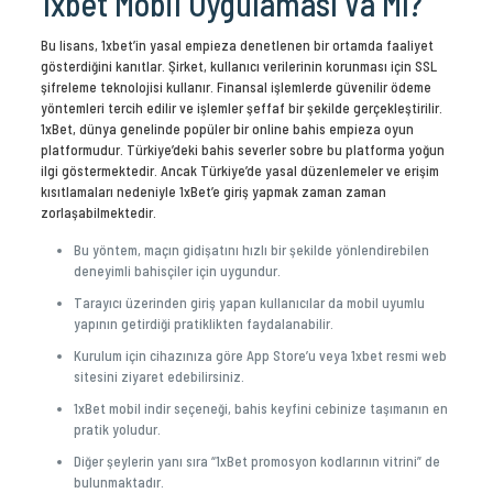
1xbet Mobil Uygulaması Va Mı?
Bu lisans, 1xbet’in yasal empieza denetlenen bir ortamda faaliyet
gösterdiğini kanıtlar. Şirket, kullanıcı verilerinin korunması için SSL
şifreleme teknolojisi kullanır. Finansal işlemlerde güvenilir ödeme
yöntemleri tercih edilir ve işlemler şeffaf bir şekilde gerçekleştirilir.
1xBet, dünya genelinde popüler bir online bahis empieza oyun
platformudur. Türkiye’deki bahis severler sobre bu platforma yoğun
ilgi göstermektedir. Ancak Türkiye’de yasal düzenlemeler ve erişim
kısıtlamaları nedeniyle 1xBet’e giriş yapmak zaman zaman
zorlaşabilmektedir.
Bu yöntem, maçın gidişatını hızlı bir şekilde yönlendirebilen
deneyimli bahisçiler için uygundur.
Tarayıcı üzerinden giriş yapan kullanıcılar da mobil uyumlu
yapının getirdiği pratiklikten faydalanabilir.
Kurulum için cihazınıza göre App Store’u veya 1xbet resmi web
sitesini ziyaret edebilirsiniz.
​1xBet mobil indir seçeneği, bahis keyfini cebinize taşımanın en
pratik yoludur.
Diğer şeylerin yanı sıra “1xBet promosyon kodlarının vitrini” de
bulunmaktadır.