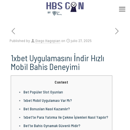
Published by
Diego Hagopian
on
julio 27, 2025
1xbet Uygulamasını İndir Hızlı
Mobil Bahis Deneyimi
Content
Bet Popüler Slot Oyunları
1xbet Mobil Uygulaması Var Mı?
Bet Bonusları Nasıl Kazanılır?
1xbet’te Para Yatırma Ve Çekme İşlemleri Nasıl Yapılır?
Bet’te Bahis Oynamak Güvenli Midir?