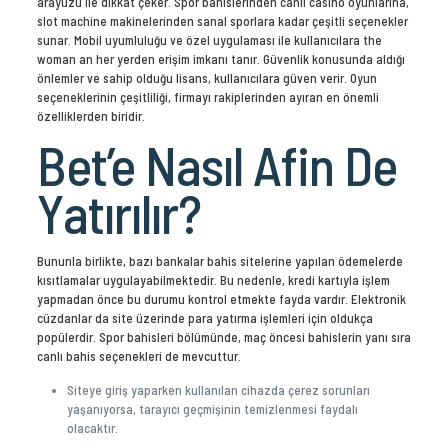
arayüzü ile dikkat çeker. Spor bahislerinden canlı casino oyunlarına,
slot machine makinelerinden sanal sporlara kadar çeşitli seçenekler
sunar. Mobil uyumluluğu ve özel uygulaması ile kullanıcılara the
woman an her yerden erişim imkanı tanır. Güvenlik konusunda aldığı
önlemler ve sahip olduğu lisans, kullanıcılara güven verir. Oyun
seçeneklerinin çeşitliliği, firmayı rakiplerinden ayıran en önemli
özelliklerden biridir.
Bet’e Nasıl Afin De
Yatırılır?
Bununla birlikte, bazı bankalar bahis sitelerine yapılan ödemelerde
kısıtlamalar uygulayabilmektedir. Bu nedenle, kredi kartıyla işlem
yapmadan önce bu durumu kontrol etmekte fayda vardır. Elektronik
cüzdanlar da site üzerinde para yatırma işlemleri için oldukça
popülerdir. Spor bahisleri bölümünde, maç öncesi bahislerin yanı sıra
canlı bahis seçenekleri de mevcuttur.
Siteye giriş yaparken kullanılan cihazda çerez sorunları
yaşanıyorsa, tarayıcı geçmişinin temizlenmesi faydalı
olacaktır.