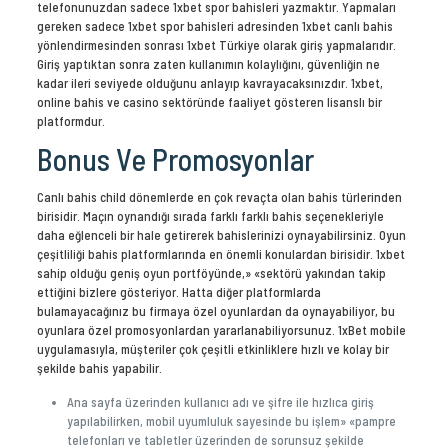
telefonunuzdan sadece 1xbet spor bahisleri yazmaktır. Yapmaları
gereken sadece 1xbet spor bahisleri adresinden 1xbet canlı bahis
yönlendirmesinden sonrası 1xbet Türkiye olarak giriş yapmalarıdır.
Giriş yaptıktan sonra zaten kullanımın kolaylığını, güvenliğin ne
kadar ileri seviyede olduğunu anlayıp kavrayacaksınızdır. 1xbet,
online bahis ve casino sektöründe faaliyet gösteren lisanslı bir
platformdur.
Bonus Ve Promosyonlar
Canlı bahis child dönemlerde en çok revaçta olan bahis türlerinden
birisidir. Maçın oynandığı sırada farklı farklı bahis seçenekleriyle
daha eğlenceli bir hale getirerek bahislerinizi oynayabilirsiniz. Oyun
çeşitliliği bahis platformlarında en önemli konulardan birisidir. 1xbet
sahip olduğu geniş oyun portföyünde,» «sektörü yakından takip
ettiğini bizlere gösteriyor. Hatta diğer platformlarda
bulamayacağınız bu firmaya özel oyunlardan da oynayabiliyor, bu
oyunlara özel promosyonlardan yararlanabiliyorsunuz. 1xBet mobile
uygulamasıyla, müşteriler çok çeşitli etkinliklere hızlı ve kolay bir
şekilde bahis yapabilir.
Ana sayfa üzerinden kullanıcı adı ve şifre ile hızlıca giriş
yapılabilirken, mobil uyumluluk sayesinde bu işlem» «pampre
telefonları ve tabletler üzerinden de sorunsuz şekilde