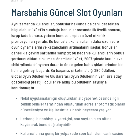
olabilir.
Marsbahis Güncel Slot Oyunları
Aynı zamanda kullanıcılar, bonuslar hakkında da canlı destekten
bilgi alabilir. 1xBet’in sunduğu bonuslar arasında ilk üyelik bonusu,
kayıp iade bonusu, yatırım bonusu empieza özel etkinlik
promosyonları yer alır. Bu bonuslar, kullanıcıların daha uzun süre
oyun oynamalarını ve kazançlarını artırmalarını sağlar. Bonuslar
genellikle çevrim şartlarına sahiptir; bu nedenle kullanıcıların bonus
şartlarını dikkatle okuması önemlidir. 1xBet, 2007 yılında kuruldu ve
child yıllarda dünyanın durante önde gelen bahis şirketlerinden biri
haline gelmeyi başardı. Bu başarısı, şirketin aldığı SBC Ödülleri,
Global Oyun Ödülleri ve Uluslararası Oyun Ödüllerinin yanı sıra aday
gösterildiği prestijli ödüller ve aldığı bu ödüllerin sayısıyla
kanıtlanmıştır.
Mobil uygulamalar için oluşturulan alt yapı neticesinde ilgili
teknik birimler tarafından oluşturulan adresler otomatik olarak
güncelleniyor ve kişi kesintisiz bahis heyecanı yaşıyor.
Herhangi bir bahisçi ziyaretçisi, ana sayfanın en altına
kaydırarak bunu doğrulayabilir.
Kullanıcılarına geniş bir yelpazede spor bahisleri, canlı casino