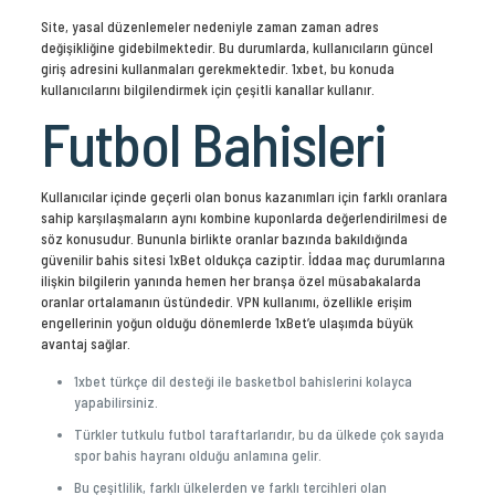
Site, yasal düzenlemeler nedeniyle zaman zaman adres
değişikliğine gidebilmektedir. Bu durumlarda, kullanıcıların güncel
giriş adresini kullanmaları gerekmektedir. 1xbet, bu konuda
kullanıcılarını bilgilendirmek için çeşitli kanallar kullanır.
Futbol Bahisleri
Kullanıcılar içinde geçerli olan bonus kazanımları için farklı oranlara
sahip karşılaşmaların aynı kombine kuponlarda değerlendirilmesi de
söz konusudur. Bununla birlikte oranlar bazında bakıldığında
güvenilir bahis sitesi 1xBet oldukça caziptir. İddaa maç durumlarına
ilişkin bilgilerin yanında hemen her branşa özel müsabakalarda
oranlar ortalamanın üstündedir. VPN kullanımı, özellikle erişim
engellerinin yoğun olduğu dönemlerde 1xBet’e ulaşımda büyük
avantaj sağlar.
1xbet türkçe dil desteği ile basketbol bahislerini kolayca
yapabilirsiniz.
Türkler tutkulu futbol taraftarlarıdır, bu da ülkede çok sayıda
spor bahis hayranı olduğu anlamına gelir.
Bu çeşitlilik, farklı ülkelerden ve farklı tercihleri olan