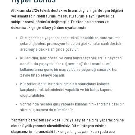
Alt kısmında 7/24 teknik destek ve lisans bilgileri için iletişim bilgileri
yer almaktadır. Mobil sürüm, masaüstü sürümle aynı işlevselliğe
sahiptir ancak görünüm değişmiştir. Telefon ekranlarının ve
dokunmatik girişin dikey yönüne uyarlanmıştır.
Site içerisinde yaşanabilecek teknik aksaklıklar, para yatırma-
çekme işlemleri, promosyon talepleri gibi konular canlı destek
aracılığıyla dakikalar içinde çözülür.
Kullanıcılar, maç öncesi ve canlı bahis seçenekleri ile heyecanı
doruklarda yaşayabilirler.» «[newline]1xbet resmi sitesi,
kullanıcılarına geniş bir maç ve bahis seçeneği sunarak, her
zevke hitap etmeyi başarır.
Müşteriler, belirli bir etkinliğin olası sonuçlarını kolayca
karşılaştırarak tahminlerini yapabilir ve bir bahis kuponu
oluşturabilirler.
Sonrasında hesaba giriş yaparak kullanıcının kendisine özel bir
şifre oluşturması da mümkündür.
Yapmanız gerek tek şey 1xbet Türkiye sayfasına giriş yaparak online
olarak üyelik yaparak ulaşabilirsiniz. BU muhteşem erişime
ulaşmanız için aranızdaki tek engel bilgisayarınızdan yada cep