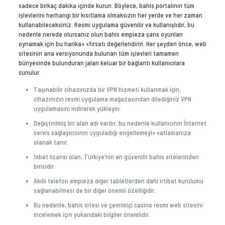
sadece birkaç dakika içinde kurun. Böylece, bahis portalının tüm
işlevlerini herhangi bir kısıtlama olmaksızın her yerde ve her zaman
kullanabileceksiniz. Resmi uygulama güvenilir ve kullanışlıdır, bu
nedenle nerede olursanız olun bahis empieza şans oyunları
oynamak için bu harika» «fırsatı değerlendirin. Her şeyden önce, web
sitesinin ana versiyonunda bulunan tüm işlevleri tamamen
bünyesinde bulunduran jalan keluar bir bağlantı kullanıcılara
sunulur.
Taşınabilir cihazınızda bir VPN hizmeti kullanmak için,
cihazınızın resmi uygulama mağazasından dilediğiniz VPN
uygulamasını indirerek yükleyin.
Değiştirilmiş bir alan adı vardır, bu nedenle kullanıcının İnternet
servis sağlayıcısının uyguladığı engellemeyi» «atlamanıza
olanak tanır.
1xbet lisansı olan, Türkiye’nin en güvenilir bahis sitelerinden
birisidir.
Akıllı telefon empieza diğer tabletlerden dahi irtibat kurulumu
sağlanabilmesi de bir diğer önemli özelliğidir.
Bu nedenle, bahis sitesi ve çevrimiçi casino resmi web sitesini
incelemek için yukarıdaki bilgiler önemlidir.