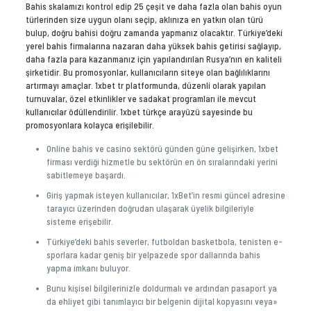
Bahis skalamızı kontrol edip 25 çeşit ve daha fazla olan bahis oyun
türlerinden size uygun olanı seçip, aklınıza en yatkın olan türü
bulup, doğru bahisi doğru zamanda yapmanız olacaktır. Türkiye’deki
yerel bahis firmalarına nazaran daha yüksek bahis getirisi sağlayıp,
daha fazla para kazanmanız için yapılandırılan Rusya’nın en kaliteli
şirketidir. Bu promosyonlar, kullanıcıların siteye olan bağlılıklarını
artırmayı amaçlar. 1xbet tr platformunda, düzenli olarak yapılan
turnuvalar, özel etkinlikler ve sadakat programları ile mevcut
kullanıcılar ödüllendirilir. 1xbet türkçe arayüzü sayesinde bu
promosyonlara kolayca erişilebilir.
Online bahis ve casino sektörü günden güne gelişirken, 1xbet
firması verdiği hizmetle bu sektörün en ön sıralarındaki yerini
sabitlemeye başardı.
Giriş yapmak isteyen kullanıcılar, 1xBet’in resmi güncel adresine
tarayıcı üzerinden doğrudan ulaşarak üyelik bilgileriyle
sisteme erişebilir.
Türkiye’deki bahis severler, futboldan basketbola, tenisten e-
sporlara kadar geniş bir yelpazede spor dallarında bahis
yapma imkanı buluyor.
Bunu kişisel bilgilerinizle doldurmalı ve ardından pasaport ya
da ehliyet gibi tanımlayıcı bir belgenin dijital kopyasını veya»