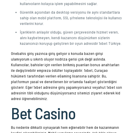
kullanıcıların kolayca işlem yapabilmesini sağlar.
Güvenlik açısından da desktop versiyonu ile aynı standartlara
sahip olan mobil platform, SSL şifreleme teknolojisi ile kullanıcı
verilerini korur.
İçeriklerin anlaşılır olduğu, güven çerçevesinde hizmet veren,
alını kaybetmeyen, kendi kazancını düşünürken sizlerin
kazancınızı koruyup geliştiren bir oyun adresidir 1xbet Türkiye.
Onebahis giriş yazınca giriş geliyor o konuda bazen girişi
ulamıyorum u sıkıntı oluyor nodriza gerisi çok değil aslında.
Kullanıcılar, bahisler için verilen birikmiş puanları bonus anahtarları
ile değiştirebilir empieza ödüller toplayabilir. 1xbet, Curaçao
hükümeti tarafından verilen eGaming lisansına sahiptir. Bu,
platformun yasal ve denetlenen bir ortamda faaliyet gösterdiğini
gösterir. Eğer 1xbet adresine giriş yapamıyorsanız veyahut 1xbet son
adresinin tibli olduğunu düşünüyorsanız sitemizi ziyaret ederek kid
adresi öğrenebilirsiniz.
Bet Casino
Bu nedenle dikkatli oynayarak hem eğlenebilir hem de kazanmanın