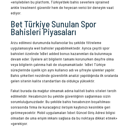
«erişilebilen bu platform, Türkiye’deki bahis severlere sprained
ankle treatment güvenilir hem de heyecan verici bir deneyim vaat
ediyor.
Bet Türkiye Sunulan Spor
Bahisleri Piyasaları
Arzu edilmesi durumunda kullanıcılar bu şekilde filtreleme
uygulamasıyla weil bahisler yapabilmektedir. Ayrıca çeşitli spor
bahisleri özelinde 1xBet added bonus kazanımları da bulunmaya
devam eder. Üyelere ait bilgilerin tamamı korunurken deşifre olma
veya bilgilerin çalınma hali de oluşmamaktadır. 1xBet Türkiye
süreçlerinde üyelik için aynı kullanıcı adı ve şifreyle işlemler yapılır.
Bahis şirketleri nezdinde güvenilirlik analizi yapıldığında ilk sıralarda
gelen sitenin kalite standartları da oldukça yüksektir.
Fakat burada da mağdur olmamak adına kaliteli bahis siteleri tercih
edilmelidir. Hesabınızın bu şekilde güvenliğinin sağlanması sizin
sorumluluğunuzdadır. Bu şekilde bahis hesabınızın boşaltılması
sonrasında firma ile kuracağınız iletişim kaybınızı kesinlikle geri
getirmeyecektir. Mobil uygulamaları 1xbet Güncel Giriş Adresi bilgisi
olmadan de uma erişim imkanı sağlasa da bu noktaya dikkat etmek»
«gerekiyor.