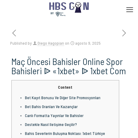
Published by
Diego Hagopian
on
agosto 9, 2025
Maç Öncesi Bahisler Online Spor
Bahisleri ᐉ «1xbet» ᐉ 1xbet Com
Content
Bet Kayıt Bonusu Ve Diğer Site Promosyonları
Bet Bahis Oranları Ve Kazançlar
Canlı Formatta Yayınlar Ve Bahisler
Destekle Nasıl Iletişime Geçilir?
Bahis Severlerin Buluşma Noktası: 1xbet Türkiye