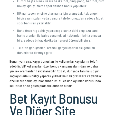
Futbol başta olmak üzere basketbol, ping-pong, hentbol, buz
hokeyi gibi yüzlerce spor dalında bahis yapılabilir.
BU muhteşem erişime ulaşmanız için aranızdaki tek engel
bilgisayarınızdan yada pampre telefonunuzdan sadece 1xbet
spor bahisleri yazmaktır.
Daha önce hiç bahis yapmamış olsanız dahi empieza canlı
bahis oranları ile bahis seçenekleri hakkında fikriniz olmasa
bile, sadece birkaç dakikada herşeyi öğrenebilirsiniz.
Telefon görüşmeleri, aramalı gerçekleştirilmesi gereken
durumlarda devreye girer.
Bunun yanı sıra, kayıp bonusları ile kullanıcılar kayıplarını telafi
edebilir. VIP kullanıcılar, özel bonus kampanyalarından ve daha
yüksek oranlardan faydalanabilir. 1x Bet, dünyaca tanınmış oyun
sağlayıcılarla iş birliği yaparak yüksek kaliteli grafiklere ve yenilikçi
özelliklere sahip oyunlar sunar. 1xBet, casino oyunları konusunda
sektörün önde gelen platformlarından biridir.
Bet Kayıt Bonusu
Ve Diğer Site