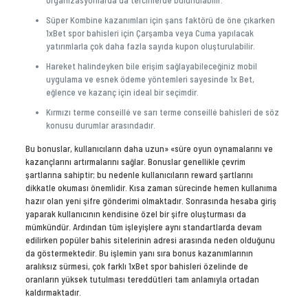
organizasyonlarda da tercihlerde bulunulabilir.
Süper Kombine kazanımları için şans faktörü de öne çıkarken
1xBet spor bahisleri için Çarşamba veya Cuma yapılacak
yatırımlarla çok daha fazla sayıda kupon oluşturulabilir.
Hareket halindeyken bile erişim sağlayabileceğiniz mobil
uygulama ve esnek ödeme yöntemleri sayesinde 1x Bet,
eğlence ve kazanç için ideal bir seçimdir.
Kırmızı terme conseillé ve sarı terme conseillé bahisleri de söz
konusu durumlar arasındadır.
Bu bonuslar, kullanıcıların daha uzun» «süre oyun oynamalarını ve
kazançlarını artırmalarını sağlar. Bonuslar genellikle çevrim
şartlarına sahiptir; bu nedenle kullanıcıların reward şartlarını
dikkatle okuması önemlidir. Kısa zaman sürecinde hemen kullanıma
hazır olan yeni şifre gönderimi olmaktadır. Sonrasında hesaba giriş
yaparak kullanıcının kendisine özel bir şifre oluşturması da
mümkündür. Ardından tüm işleyişlere aynı standartlarda devam
edilirken popüler bahis sitelerinin adresi arasında neden olduğunu
da göstermektedir. Bu işlemin yanı sıra bonus kazanımlarının
aralıksız sürmesi, çok farklı 1xBet spor bahisleri özelinde de
oranların yüksek tutulması tereddütleri tam anlamıyla ortadan
kaldırmaktadır.