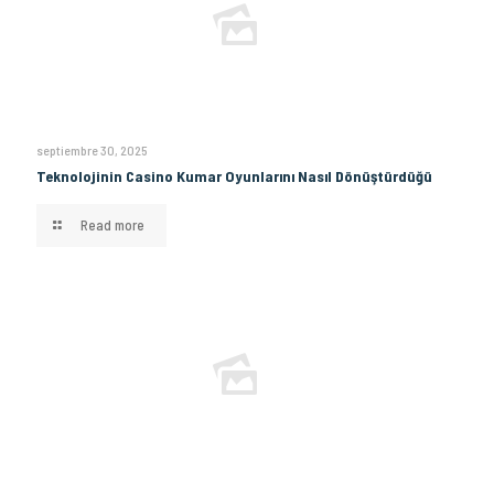
septiembre 30, 2025
Teknolojinin Casino Kumar Oyunlarını Nasıl Dönüştürdüğü
Read more