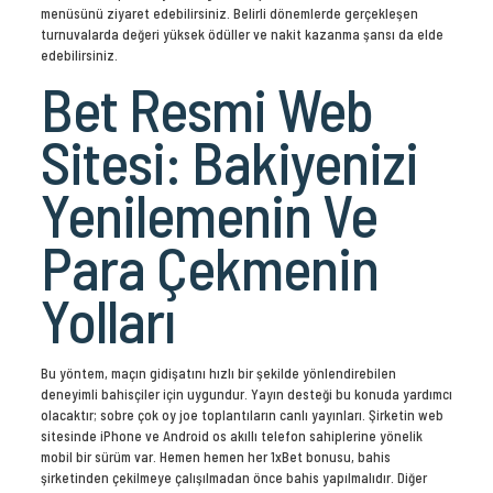
menüsünü ziyaret edebilirsiniz. Belirli dönemlerde gerçekleşen
turnuvalarda değeri yüksek ödüller ve nakit kazanma şansı da elde
edebilirsiniz.
Bet Resmi Web
Sitesi: Bakiyenizi
Yenilemenin Ve
Para Çekmenin
Yolları
Bu yöntem, maçın gidişatını hızlı bir şekilde yönlendirebilen
deneyimli bahisçiler için uygundur. Yayın desteği bu konuda yardımcı
olacaktır; sobre çok oy joe toplantıların canlı yayınları. Şirketin web
sitesinde iPhone ve Android os akıllı telefon sahiplerine yönelik
mobil bir sürüm var. Hemen hemen her 1xBet bonusu, bahis
şirketinden çekilmeye çalışılmadan önce bahis yapılmalıdır. Diğer