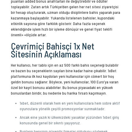
puanları added bonus anahtarları ile değiştirebilir ve ödüller
toplayabilir. Zaten artık Türkiye’den gelen her net sitesi ziyaretçisi
bir hesap oluşturarak, uzman olduğu disiplinlere bahis yaparak para
kazanmaya başlayabilir. Yukarıda listelenen bahisler, kupondaki
etkinlik sayısına göre farklılık gösterir. Daha fazla seçenek
eklendiğinde işlem hızlı bir işleme dönüşür ve genel fiyat teklifi
önemli» «ölçüde artar.
Çevrimiçi Bahisçi 1x Net
Sitesinin Açıklaması
Her kullanıcı, her tablo için en az 500 farklı bahis seçeneği bulabilir
ve bazen bu seçeneklerin sayıları bine kadar haine çıkabilir. 1xBet
platformuna ilk kez kaydolan yeni kullanıcılar için cömert bir hoş
geldin bonusu sağlanır. Böylece, yeni kullanıcılar, 100 Euro’ya varan
özel bir kayıt bonusu alabilirler. Bu bonus piyasadaki en yüksek
bonuslardan biridir, bu nedenle bu harika fırsatı kaçırmayın.
1xbet, düzenli olarak hem en yeni kullanıcılara hem sobre aktif
oyunculara yönelik çeşitli promosyonlar sunmaktadır.
Ancak eine yazık ki ülkemizdeki yasaklar yüzünden 1xbet giriş
konusunda genel bir sıkıntı yaşıyoruz.
Bunların hepsinin güvenilir firmalar olduğunu söylemek