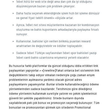
1xbet kötü bir web site değil ama dan çok da iyi olduğunu
düşünmüyorum bazen çok problem çıkarıyor.
Daha fazla seçenek eklendiğinde işlem hızlı bir işleme dönüşür
ve genel fiyat teklifi önemli» «ölçüde artar.
Ayrıca, 1xBet net sitesi müşterilerine kazanan bir kombinasyon
oluşturma ve bahis kuponlarını arkadaşlarıyla paylaşma fırsatı
sunuyor.
Kullanıcılar, bahisler için verilen birikmiş puanları reward
anahtarları ile değiştirebilir ve ödüller toplayabilir.
Sadece 1xbet Türkiye sayfasından 1xbet spor bahisleri yazıp
1xbet canli bahis uzantısına erişmeniz yeterli olacaktır.
Bu hususta farklı platformlar da güncel olduğunu iddia ettikleri link
paylaşımları yapıyorlar.» «[newline]Fakat onlarca bet sisteminin link
değişikliklerini takip ediyor olmaları nedeniyle çoğu zaman erişim
problemlerinin aşılmasına yardımcı olacak güncel adres
paylaşımlarını yapamıyorlar. Bunlar sitede kullanabileceğiniz ödeme
yöntemlerinden sadece bazılarıdır. Tercihinize göre dilediğiniz
ödeme yöntemini kullanmak suretiyle yatırım ve çekim işlemlerinizi
güvenli bir şekilde yapabilirsiniz. Sitede bunların dışında
sayılabilecek pek çok bonus ve promosyon seçeneği bulunuyor. Tüm
bonusları ve promosyonları görmek için sitedenin Promotional