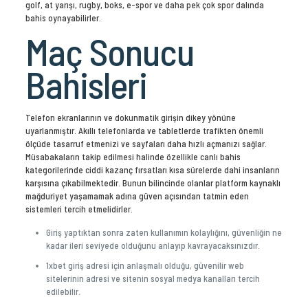
golf, at yarışı, rugby, boks, e-spor ve daha pek çok spor dalında
bahis oynayabilirler.
Maç Sonucu
Bahisleri
Telefon ekranlarının ve dokunmatik girişin dikey yönüne
uyarlanmıştır. Akıllı telefonlarda ve tabletlerde trafikten önemli
ölçüde tasarruf etmenizi ve sayfaları daha hızlı açmanızı sağlar.
Müsabakaların takip edilmesi halinde özellikle canlı bahis
kategorilerinde ciddi kazanç fırsatları kısa sürelerde dahi insanların
karşısına çıkabilmektedir. Bunun bilincinde olanlar platform kaynaklı
mağduriyet yaşamamak adına güven açısından tatmin eden
sistemleri tercih etmelidirler.
Giriş yaptıktan sonra zaten kullanımın kolaylığını, güvenliğin ne
kadar ileri seviyede olduğunu anlayıp kavrayacaksınızdır.
1xbet giriş adresi için anlaşmalı olduğu, güvenilir web
sitelerinin adresi ve sitenin sosyal medya kanalları tercih
edilebilir.