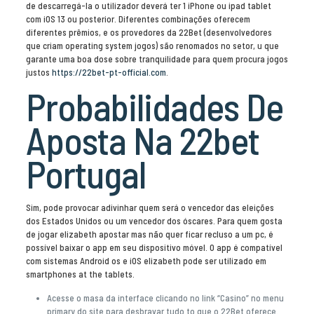
de descarregá-la o utilizador deverá ter 1 iPhone ou ipad tablet
com iOS 13 ou posterior. Diferentes combinações oferecem
diferentes prêmios, e os provedores da 22Bet (desenvolvedores
que criam operating system jogos) são renomados no setor, u que
garante uma boa dose sobre tranquilidade para quem procura jogos
justos
https://22bet-pt-official.com
.
Probabilidades De
Aposta Na 22bet
Portugal
Sim, pode provocar adivinhar quem será o vencedor das eleições
dos Estados Unidos ou um vencedor dos óscares. Para quem gosta
de jogar elizabeth apostar mas não quer ficar recluso a um pc, é
possível baixar o app em seu dispositivo móvel. O app é compatível
com sistemas Android os e iOS elizabeth pode ser utilizado em
smartphones at the tablets.
Acesse o masa da interface clicando no link “Casino” no menu
primary do site para desbravar tudo to que o 22Bet oferece.