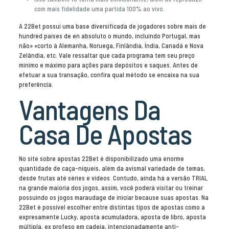
com mais fidelidade uma partida 100% ao vivo.
A 22Bet possui uma base diversificada de jogadores sobre mais de
hundred países de en absoluto o mundo, incluindo Portugal, mas
não» «corto à Alemanha, Noruega, Finlândia, Índia, Canadá e Nova
Zelândia, etc. Vale ressaltar que cada programa tem seu preço
mínimo e máximo para ações para depósitos e saques. Antes de
efetuar a sua transação, confira qual método se encaixa na sua
preferência.
Vantagens Da
Casa De Apostas
No site sobre apostas 22Bet é disponibilizado uma enorme
quantidade de caça-níqueis, além da avismal variedade de temas,
desde frutas até séries e vídeos. Contudo, ainda há a versão TRIAL
na grande maioria dos jogos, assim, você poderá visitar ou treinar
possuindo os jogos maraudage de iniciar because suas apostas. Na
22Bet é possível escolher entre distintas tipos de apostas como a
expresamente Lucky, aposta acumuladora, aposta de libro, aposta
múltipla, ex profeso em cadeia, intencionadamente anti-