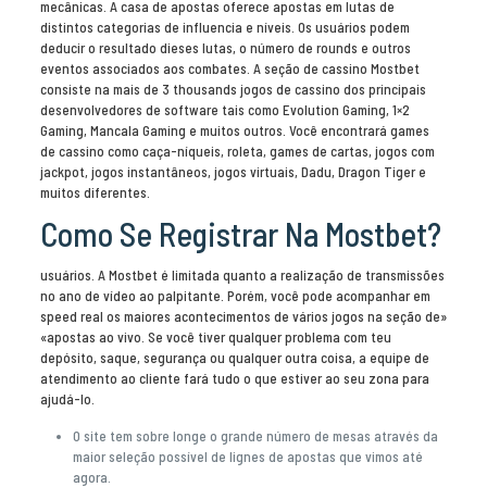
mecânicas. A casa de apostas oferece apostas em lutas de
distintos categorias de influencia e níveis. Os usuários podem
deducir o resultado dieses lutas, o número de rounds e outros
eventos associados aos combates. A seção de cassino Mostbet
consiste na mais de 3 thousands jogos de cassino dos principais
desenvolvedores de software tais como Evolution Gaming, 1×2
Gaming, Mancala Gaming e muitos outros. Você encontrará games
de cassino como caça-níqueis, roleta, games de cartas, jogos com
jackpot, jogos instantâneos, jogos virtuais, Dadu, Dragon Tiger e
muitos diferentes.
Como Se Registrar Na Mostbet?
usuários. A Mostbet é limitada quanto a realização de transmissões
no ano de vídeo ao palpitante. Porém, você pode acompanhar em
speed real os maiores acontecimentos de vários jogos na seção de»
«apostas ao vivo. Se você tiver qualquer problema com teu
depósito, saque, segurança ou qualquer outra coisa, a equipe de
atendimento ao cliente fará tudo o que estiver ao seu zona para
ajudá-lo.
O site tem sobre longe o grande número de mesas através da
maior seleção possível de lignes de apostas que vimos até
agora.