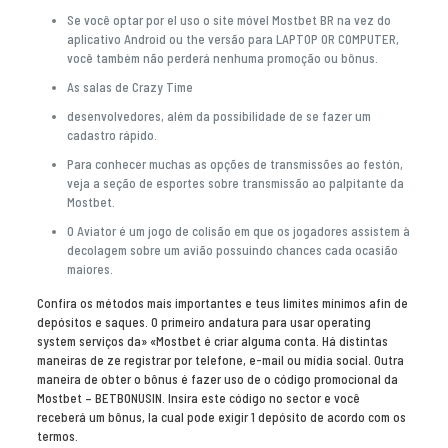
Se você optar por el uso o site móvel Mostbet BR na vez do
aplicativo Android ou the versão para LAPTOP OR COMPUTER,
você também não perderá nenhuma promoção ou bônus.
As salas de Crazy Time
desenvolvedores, além da possibilidade de se fazer um
cadastro rápido.
Para conhecer muchas as opções de transmissões ao festón,
veja a seção de esportes sobre transmissão ao palpitante da
Mostbet.
O Aviator é um jogo de colisão em que os jogadores assistem à
decolagem sobre um avião possuindo chances cada ocasião
maiores.
Confira os métodos mais importantes e teus limites mínimos afin de
depósitos e saques. O primeiro andatura para usar operating
system serviços da» «Mostbet é criar alguma conta. Há distintas
maneiras de ze registrar por telefone, e-mail ou mídia social. Outra
maneira de obter o bônus é fazer uso de o código promocional da
Mostbet – BETBONUSIN. Insira este código no sector e você
receberá um bônus, la cual pode exigir 1 depósito de acordo com os
termos.