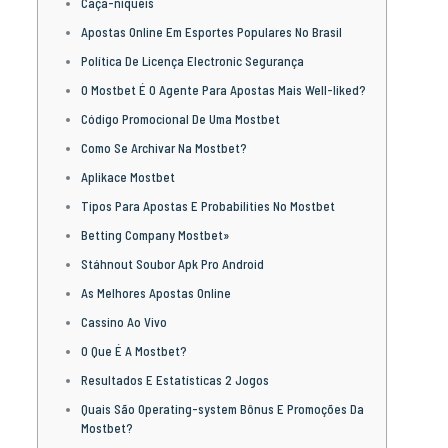
Caça-níqueis
Apostas Online Em Esportes Populares No Brasil
Política De Licença Electronic Segurança
O Mostbet É O Agente Para Apostas Mais Well-liked?
Código Promocional De Uma Mostbet
Como Se Archivar Na Mostbet?
Aplikace Mostbet
Tipos Para Apostas E Probabilities No Mostbet
Betting Company Mostbet»
Stáhnout Soubor Apk Pro Android
As Melhores Apostas Online
Cassino Ao Vivo
O Que É A Mostbet?
Resultados E Estatísticas 2 Jogos
Quais São Operating-system Bônus E Promoções Da
Mostbet?