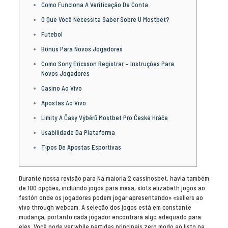
Como Funciona A Verificação De Conta
O Que Você Necessita Saber Sobre U Mostbet?
Futebol
Bônus Para Novos Jogadores
Como Sony Ericsson Registrar – Instruções Para
Novos Jogadores
Casino Ao Vivo
Apostas Ao Vivo
Limity A Časy Výběrů Mostbet Pro České Hráče
Usabilidade Da Plataforma
Tipos De Apostas Esportivas
Durante nossa revisão para Na maioria 2 cassinosbet, havia também
de 100 opções, incluindo jogos para mesa, slots elizabeth jogos ao
festón onde os jogadores podem jogar apresentando» «sellers ao
vivo through webcam. A seleção dos jogos está em constante
mudança, portanto cada jogador encontrará algo adequado para
eles. Você pode ver while partidas principais zero modo ao listo na