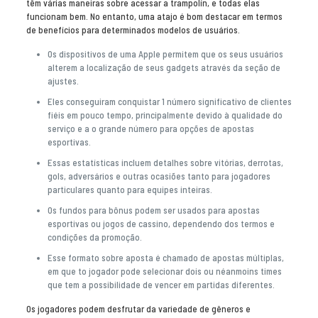
têm várias maneiras sobre acessar a trampolín, e todas elas
funcionam bem. No entanto, uma atajo é bom destacar em termos
de benefícios para determinados modelos de usuários.
Os dispositivos de uma Apple permitem que os seus usuários
alterem a localização de seus gadgets através da seção de
ajustes.
Eles conseguiram conquistar 1 número significativo de clientes
fiéis em pouco tempo, principalmente devido à qualidade do
serviço e a o grande número para opções de apostas
esportivas.
Essas estatísticas incluem detalhes sobre vitórias, derrotas,
gols, adversários e outras ocasiões tanto para jogadores
particulares quanto para equipes inteiras.
Os fundos para bônus podem ser usados para apostas
esportivas ou jogos de cassino, dependendo dos termos e
condições da promoção.
Esse formato sobre aposta é chamado de apostas múltiplas,
em que to jogador pode selecionar dois ou néanmoins times
que tem a possibilidade de vencer em partidas diferentes.
Os jogadores podem desfrutar da variedade de gêneros e