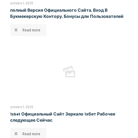
octubre 1, 2025
полный Версия Официального Сайта, Вход В
Букмекерскую Контору, Бонусы дли Пользователей
Read more
octubre 1, 2025
1xbet Официальный Сайт Зеркало 1хбет Рабочее
следующее Сейчас
Read more