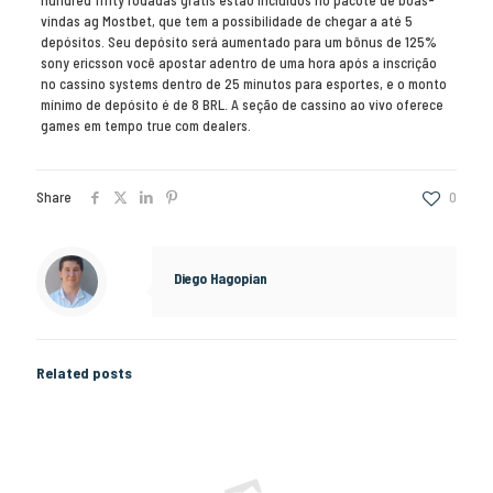
hundred fifity rodadas grátis estão incluídos no pacote de boas-
vindas ag Mostbet, que tem a possibilidade de chegar a até 5
depósitos. Seu depósito será aumentado para um bônus de 125%
sony ericsson você apostar adentro de uma hora após a inscrição
no cassino systems dentro de 25 minutos para esportes, e o monto
mínimo de depósito é de 8 BRL. A seção de cassino ao vivo oferece
games em tempo true com dealers.
Share
0
Diego Hagopian
Related posts