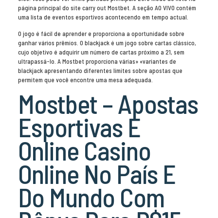
página principal do site carry out Mostbet. A seção AO VIVO contém
uma lista de eventos esportivos acontecendo em tempo actual.
O jogo é fácil de aprender e proporciona a oportunidade sobre
ganhar vários prêmios. O blackjack é um jogo sobre cartas clássico,
cujo objetivo é adquirir um número de cartas próximo a 21, sem
ultrapassá-lo. A Mostbet proporciona várias» «variantes de
blackjack apresentando diferentes limites sobre apostas que
permitem que você encontre uma mesa adequada.
Mostbet – Apostas
Esportivas E
Online Casino
Online No País E
Do Mundo Com