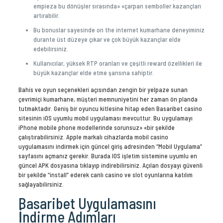
empieza bu dönüşler sırasında» «çarpan semboller kazançları
artırabilir.
Bu bonuslar sayesinde on the internet kumarhane deneyiminiz
durante üst düzeye çıkar ve çok büyük kazançlar elde
edebilirsiniz.
Kullanıcılar, yüksek RTP oranları ve çeşitli reward özellikleri ile
büyük kazançlar elde etme şansına sahiptir.
Bahis ve oyun seçenekleri açısından zengin bir yelpaze sunan
çevrimiçi kumarhane, müşteri memnuniyetini her zaman ön planda
tutmaktadır. Geniş bir oyuncu kitlesine hitap eden Basaribet casino
sitesinin iOS uyumlu mobil uygulaması mevcuttur. Bu uygulamayı
iPhone mobile phone modellerinde sorunsuz» «bir şekilde
çalıştırabilirsiniz. Apple markalı cihazlarda mobil casino
uygulamasını indirmek için güncel giriş adresinden “Mobil Uygulama”
sayfasını açmanız gerekir. Burada IOS işletim sistemine uyumlu en
güncel APK dosyasına tıklayıp indirebilirsiniz. Açılan dosyayı güvenli
bir şekilde “install” ederek canlı casino ve slot oyunlarına katılım
sağlayabilirsiniz.
Basaribet Uygulamasını
İndirme Adımları