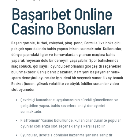
Başarıbet Online
Casino Bonusları
Başarı gamble, futbol, voleybol, ping-pong, Formula 1 ve boks gibi
pek çok spor dalında bahis yapma imkanı sunmaktadır. Kullanıcılar,
dünya çapındaki ligler ve turnuvalarda oynanan maçlara bahis
yaparak heyecan dolu bir deneyim yaşayabilir. Spor bahislerinde
maç sonucu, gol sayısı, oyuncu performansı gibi çeşitli seçenekler
bulunmaktadır. Geniş bahis pazarları, hem yeni başlayanlar hem»
«para deneyimli oyuncular için ideal bir seçenek sunar. Uzay temalı
Rocket Queen, yüksek volatilite ve büyük ödüller sunan bir video
slot oyunudur.
Çevrimiçi kumarhane uygulamasının sürekli güncellenen ve
geliştirilen yapısı, bahis severlere en iyi deneyimini
sunmaktadır.
Platformun” “casino bölümünde, kullanıcılar durante popüler
oyunlar comienza slot seçenekleriyle karşılaşabilir.
Oyuncular, ücretsiz dönüşler kazanma şansına sahiptir