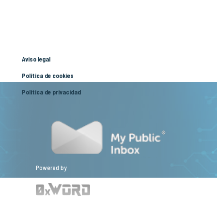
Aviso legal
Política de cookies
Política de privacidad
Powered by