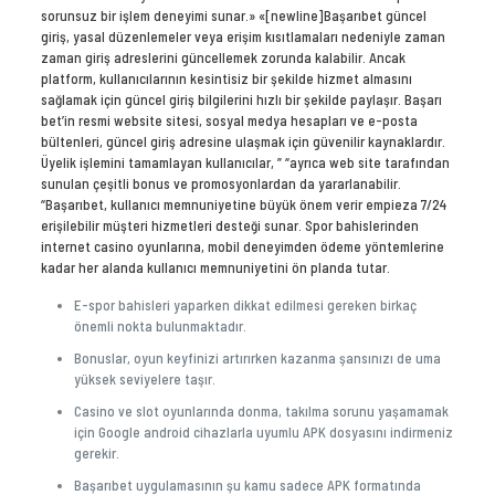
sorunsuz bir işlem deneyimi sunar.» «[newline]Başarıbet güncel
giriş, yasal düzenlemeler veya erişim kısıtlamaları nedeniyle zaman
zaman giriş adreslerini güncellemek zorunda kalabilir. Ancak
platform, kullanıcılarının kesintisiz bir şekilde hizmet almasını
sağlamak için güncel giriş bilgilerini hızlı bir şekilde paylaşır. Başarı
bet’in resmi website sitesi, sosyal medya hesapları ve e-posta
bültenleri, güncel giriş adresine ulaşmak için güvenilir kaynaklardır.
Üyelik işlemini tamamlayan kullanıcılar, ” “ayrıca web site tarafından
sunulan çeşitli bonus ve promosyonlardan da yararlanabilir.
“Başarıbet, kullanıcı memnuniyetine büyük önem verir empieza 7/24
erişilebilir müşteri hizmetleri desteği sunar. Spor bahislerinden
internet casino oyunlarına, mobil deneyimden ödeme yöntemlerine
kadar her alanda kullanıcı memnuniyetini ön planda tutar.
E-spor bahisleri yaparken dikkat edilmesi gereken birkaç
önemli nokta bulunmaktadır.
Bonuslar, oyun keyfinizi artırırken kazanma şansınızı de uma
yüksek seviyelere taşır.
Casino ve slot oyunlarında donma, takılma sorunu yaşamamak
için Google android cihazlarla uyumlu APK dosyasını indirmeniz
gerekir.
Başarıbet uygulamasının şu kamu sadece APK formatında