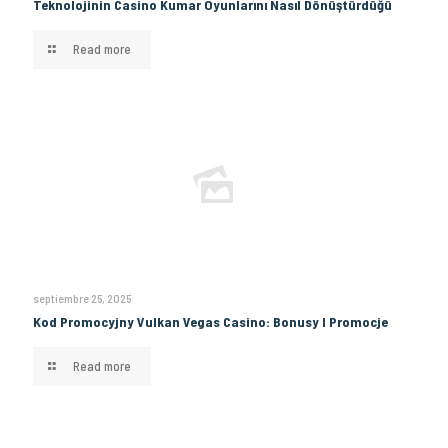
Teknolojinin Casino Kumar Oyunlarını Nasıl Dönüştürdüğü
Read more
septiembre 25, 2025
Kod Promocyjny Vulkan Vegas Casino: Bonusy I Promocje
Read more