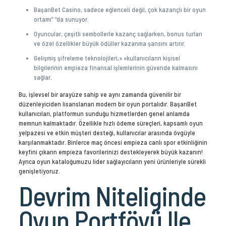
BaşarıBet Casino, sadece eğlenceli değil, çok kazançlı bir oyun
ortamı” “da sunuyor.
Oyuncular, çeşitli sembollerle kazanç sağlarken, bonus turları
ve özel özellikler büyük ödüller kazanma şansını artırır.
Gelişmiş şifreleme teknolojileri,» «kullanıcıların kişisel
bilgilerinin empieza finansal işlemlerinin güvende kalmasını
sağlar.
Bu, işlevsel bir arayüze sahip ve aynı zamanda güvenilir bir
düzenleyiciden lisanslanan modern bir oyun portalıdır. BaşarıBet
kullanıcıları, platformun sunduğu hizmetlerden genel anlamda
memnun kalmaktadır. Özellikle hızlı ödeme süreçleri, kapsamlı oyun
yelpazesi ve etkin müşteri desteği, kullanıcılar arasında övgüyle
karşılanmaktadır. Binlerce maç öncesi empieza canlı spor etkinliğinin
keyfini çıkarın empieza favorilerinizi destekleyerek büyük kazanın!
Ayrıca oyun kataloğumuzu lider sağlayıcıların yeni ürünleriyle sürekli
genişletiyoruz.
Devrim Niteliginde
Oyun Portföyü Ile