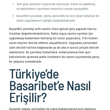
Yeni giriş adresleri sayesinde oyuncular, bahis ve gambling
establishment oyunlarını kesintisiz olarak oynayabilir.
BasariBet yorumları, geniş işlevsellik ile öne çıkan kullanışlı bir
mobil uygulamanın varlığını doğrulamaktadır.
BaşarıBet çevrimiçi with casino sitesi güncel giriş yaparak tüm bu
fırsatları değerlendirebilirsiniz. Bahis sigue casino oyunları için
uygulamayı kullanırken herhangi bir sorun yaşarsanız, 7/24 hizmet
veren müşteri destek ekibine ulaşabilirsiniz. Uygulama içerisinden
canlı destek hattına bağlanarak ya de uma e-posta yoluyla destek
alabilirsiniz. Bu çevrimiçi kumarhane, kullanıcılarına hem spor
bahislerinde sprained ankle treatment de casino oyunlarında geniş
bir yelpaze sunmaktadır.
Türkiye’de
Basaribet’e Nasıl
Erişilir?
Güvenilir ödeme yöntemleri ile sobre kullanıcılarına hızlı empieza