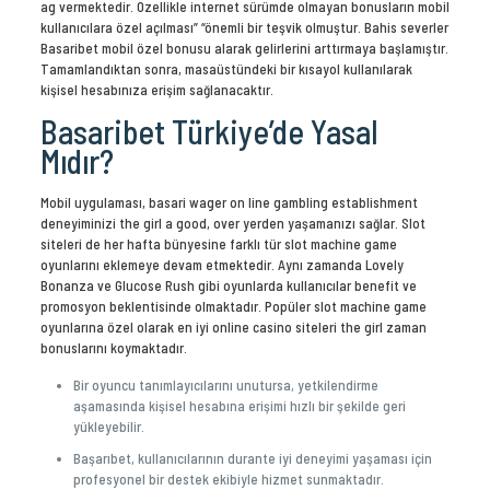
ag vermektedir. Özellikle internet sürümde olmayan bonusların mobil
kullanıcılara özel açılması” “önemli bir teşvik olmuştur. Bahis severler
Basaribet mobil özel bonusu alarak gelirlerini arttırmaya başlamıştır.
Tamamlandıktan sonra, masaüstündeki bir kısayol kullanılarak
kişisel hesabınıza erişim sağlanacaktır.
Basaribet Türkiye’de Yasal
Mıdır?
Mobil uygulaması, basari wager on line gambling establishment
deneyiminizi the girl a good, over yerden yaşamanızı sağlar. Slot
siteleri de her hafta bünyesine farklı tür slot machine game
oyunlarını eklemeye devam etmektedir. Aynı zamanda Lovely
Bonanza ve Glucose Rush gibi oyunlarda kullanıcılar benefit ve
promosyon beklentisinde olmaktadır. Popüler slot machine game
oyunlarına özel olarak en iyi online casino siteleri the girl zaman
bonuslarını koymaktadır.
Bir oyuncu tanımlayıcılarını unutursa, yetkilendirme
aşamasında kişisel hesabına erişimi hızlı bir şekilde geri
yükleyebilir.
Başarıbet, kullanıcılarının durante iyi deneyimi yaşaması için
profesyonel bir destek ekibiyle hizmet sunmaktadır.