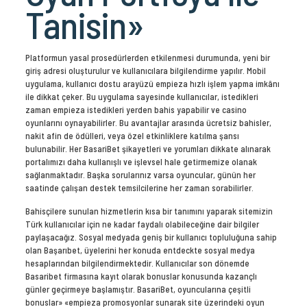
Tanisin»
Platformun yasal prosedürlerden etkilenmesi durumunda, yeni bir
giriş adresi oluşturulur ve kullanıcılara bilgilendirme yapılır. Mobil
uygulama, kullanıcı dostu arayüzü empieza hızlı işlem yapma imkânı
ile dikkat çeker. Bu uygulama sayesinde kullanıcılar, istedikleri
zaman empieza istedikleri yerden bahis yapabilir ve casino
oyunlarını oynayabilirler. Bu avantajlar arasında ücretsiz bahisler,
nakit afin de ödülleri, veya özel etkinliklere katılma şansı
bulunabilir. Her BasariBet şikayetleri ve yorumları dikkate alınarak
portalımızı daha kullanışlı ve işlevsel hale getirmemize olanak
sağlanmaktadır. Başka sorularınız varsa oyuncular, günün her
saatinde çalışan destek temsilcilerine her zaman sorabilirler.
Bahisçilere sunulan hizmetlerin kısa bir tanımını yaparak sitemizin
Türk kullanıcılar için ne kadar faydalı olabileceğine dair bilgiler
paylaşacağız. Sosyal medyada geniş bir kullanıcı topluluğuna sahip
olan Başarıbet, üyelerini her konuda entdeckte sosyal medya
hesaplarından bilgilendirmektedir. Kullanıcılar son dönemde
Basaribet firmasına kayıt olarak bonuslar konusunda kazançlı
günler geçirmeye başlamıştır. BasariBet, oyuncularına çeşitli
bonuslar» «empieza promosyonlar sunarak site üzerindeki oyun