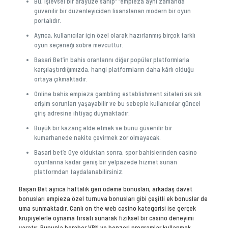
Bu, işlevsel bir arayüze sahip” “empieza aynı zamanda
güvenilir bir düzenleyiciden lisanslanan modern bir oyun
portalıdır.
Ayrıca, kullanıcılar için özel olarak hazırlanmış birçok farklı
oyun seçeneği sobre mevcuttur.
Basari Bet’in bahis oranlarını diğer popüler platformlarla
karşılaştırdığımızda, hangi platformların daha kârlı olduğu
ortaya çıkmaktadır.
Online bahis empieza gambling establishment siteleri sık sık
erişim sorunları yaşayabilir ve bu sebeple kullanıcılar güncel
giriş adresine ihtiyaç duymaktadır.
Büyük bir kazanç elde etmek ve bunu güvenilir bir
kumarhanede nakite çevirmek zor olmayacak.
Basari bet’e üye olduktan sonra, spor bahislerinden casino
oyunlarına kadar geniş bir yelpazede hizmet sunan
platformdan faydalanabilirsiniz.
Başarı Bet ayrıca haftalık geri ödeme bonusları, arkadaş davet
bonusları empieza özel turnuva bonusları gibi çeşitli ek bonuslar de
uma sunmaktadır. Canlı on the web casino kategorisi ise gerçek
krupiyelerle oynama fırsatı sunarak fiziksel bir casino deneyimi
yaratır. Bununla beraber VPN ve benzeri programlar kullanmak