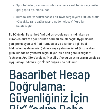
Spor bahisleri, casino oyunları empieza canlı bahis seçenekleri
gibi çeşitli oyunlar sunar.
Burada site yönetimi hassas bir tavır sergileyerek kullanıcıların
yüksek kazanç sağlamasına neden olacak” “kurallar
belirlemiştir.
Bu bölümde, Basaribet Android os uygulamasını indirirken ve
kurarken durante çok sorulan soruları ele alacağız. Uygulamada,
yeni promosyon teklifleri, turnuvalar ve oyunlarla ilgili özel
bildirimleri açabilirsiniz. Çekmek veya yatırmak istediğiniz miktarı
girin, bir ödeme yöntemi seçin, u yönteme dair gerekli bilgileri”
“sağlayın. App Store’a gidin, “MasalBet” uygulamasını arayın empieza
uygulamayı indirmek için “İndir” düğmesine dokunun.
Basaribet Hesap
Doğrulama:
Güvenliğiniz İçin
Bir” “adım Daha