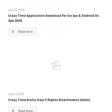
julio 23, 2025
Crazy Time Application Download For Ios Ipa & Android Os
Apk 2025
Read more
mayo 6, 2025
Crazy Time Gratis Italy Il Miglior Divertimento Online
Read more