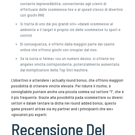
costante imprevedibilità, consentendo agli utenti di
effettuare delle scommesse live e al speed stesso di divertirsi
con giochi RNG.
Si tratta di uno dei più grandi siti» «dalam scommesse al
ambiente e il target è proprio ciò delle scommesse tu sport e
control.
Di conseguenza, è offerto dalla maggior parte dei casinò
online che offrono giochi con croupier dal vivo.
Se la ruota si ferma» «su un numero deciso, si ottiene los
angeles vincita corrispondente, potenzialmente aumentata
dal moltiplicatore della Top Slot machine.
L’obiettivo è attendere i actually round bonus, che offrono maggiori
possibilità di ottenere vincite elevate. Per ridurre il rischio, è
consigliabile puntare anche una piccola somma sul settore “1”, che è
il più frequente. Grazie alla possibilità pada scommettere su diversi
settori e dalam tentare la dicha nei round added bonus, questo
game present attrae sia my partner and i principianti che we»
«giocatori più esperti.
Recensione Del