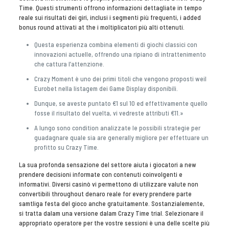
Time. Questi strumenti offrono informazioni dettagliate in tempo
reale sui risultati dei giri, inclusi i segmenti più frequenti, i added
bonus round attivati at the i moltiplicatori più alti ottenuti.
Questa esperienza combina elementi di giochi classici con
innovazioni actuelle, offrendo una ripiano di intrattenimento
che cattura l’attenzione.
Crazy Moment è uno dei primi titoli che vengono proposti weil
Eurobet nella listagem dei Game Display disponibili.
Dunque, se aveste puntato €1 sul 10 ed effettivamente quello
fosse il risultato del vuelta, vi vedreste attributi €11.»
A lungo sono condition analizzate le possibili strategie per
guadagnare quale sia are generally migliore per effettuare un
profitto su Crazy Time.
La sua profonda sensazione del settore aiuta i giocatori a new
prendere decisioni informate con contenuti coinvolgenti e
informativi. Diversi casinò vi permettono di utilizzare valute non
convertibili throughout denaro reale for every prendere parte
samtliga festa del gioco anche gratuitamente. Sostanzialemente,
si tratta dalam una versione dalam Crazy Time trial. Selezionare il
appropriato operatore per the vostre sessioni è una delle scelte più