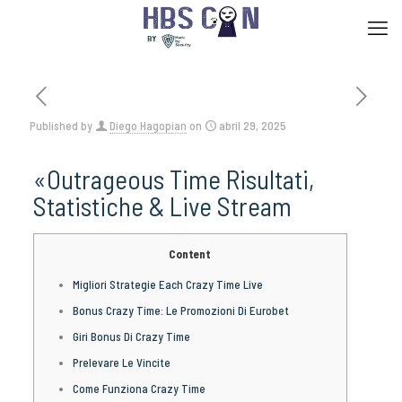
Published by
Diego Hagopian
on
abril 29, 2025
«Outrageous Time Risultati,
Statistiche & Live Stream
Content
Migliori Strategie Each Crazy Time Live
Bonus Crazy Time: Le Promozioni Di Eurobet
Giri Bonus Di Crazy Time
Prelevare Le Vincite
Come Funziona Crazy Time