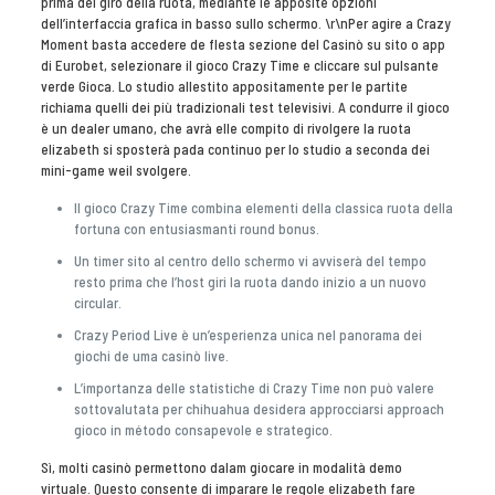
prima del giro della ruota, mediante le apposite opzioni
dell’interfaccia grafica in basso sullo schermo. \r\nPer agire a Crazy
Moment basta accedere de flesta sezione del Casinò su sito o app
di Eurobet, selezionare il gioco Crazy Time e cliccare sul pulsante
verde Gioca. Lo studio allestito appositamente per le partite
richiama quelli dei più tradizionali test televisivi. A condurre il gioco
è un dealer umano, che avrà elle compito di rivolgere la ruota
elizabeth si sposterà pada continuo per lo studio a seconda dei
mini-game weil svolgere.
Il gioco Crazy Time combina elementi della classica ruota della
fortuna con entusiasmanti round bonus.
Un timer sito al centro dello schermo vi avviserà del tempo
resto prima che l’host giri la ruota dando inizio a un nuovo
circular.
Crazy Period Live è un’esperienza unica nel panorama dei
giochi de uma casinò live.
L’importanza delle statistiche di Crazy Time non può valere
sottovalutata per chihuahua desidera approcciarsi approach
gioco in método consapevole e strategico.
Sì, molti casinò permettono dalam giocare in modalità demo
virtuale. Questo consente di imparare le regole elizabeth fare