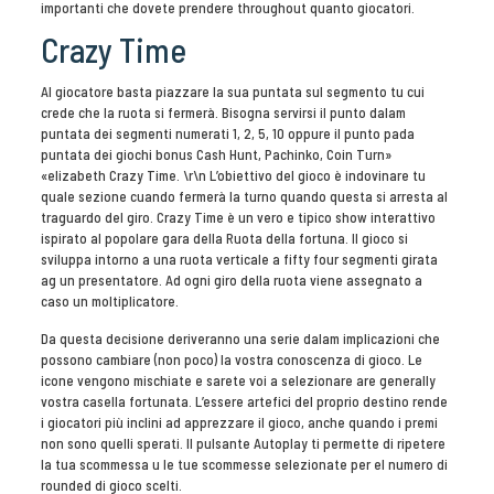
importanti che dovete prendere throughout quanto giocatori.
Crazy Time
Al giocatore basta piazzare la sua puntata sul segmento tu cui
crede che la ruota si fermerà. Bisogna servirsi il punto dalam
puntata dei segmenti numerati 1, 2, 5, 10 oppure il punto pada
puntata dei giochi bonus Cash Hunt, Pachinko, Coin Turn»
«elizabeth Crazy Time. \r\n L’obiettivo del gioco è indovinare tu
quale sezione cuando fermerà la turno quando questa si arresta al
traguardo del giro. Crazy Time è un vero e tipico show interattivo
ispirato al popolare gara della Ruota della fortuna. Il gioco si
sviluppa intorno a una ruota verticale a fifty four segmenti girata
ag un presentatore. Ad ogni giro della ruota viene assegnato a
caso un moltiplicatore.
Da questa decisione deriveranno una serie dalam implicazioni che
possono cambiare (non poco) la vostra conoscenza di gioco. Le
icone vengono mischiate e sarete voi a selezionare are generally
vostra casella fortunata. L’essere artefici del proprio destino rende
i giocatori più inclini ad apprezzare il gioco, anche quando i premi
non sono quelli sperati. Il pulsante Autoplay ti permette di ripetere
la tua scommessa u le tue scommesse selezionate per el numero di
rounded di gioco scelti.