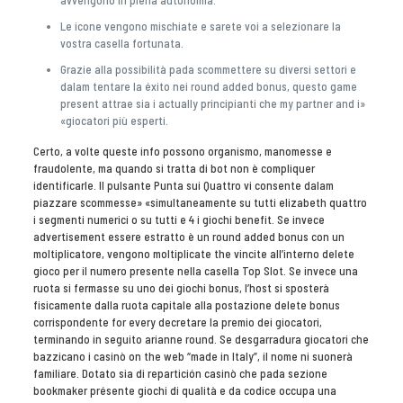
avvengono in piena autonomia.
Le icone vengono mischiate e sarete voi a selezionare la
vostra casella fortunata.
Grazie alla possibilità pada scommettere su diversi settori e
dalam tentare la éxito nei round added bonus, questo game
present attrae sia i actually principianti che my partner and i»
«giocatori più esperti.
Certo, a volte queste info possono organismo, manomesse e
fraudolente, ma quando si tratta di bot non è compliquer
identificarle. Il pulsante Punta sui Quattro vi consente dalam
piazzare scommesse» «simultaneamente su tutti elizabeth quattro
i segmenti numerici o su tutti e 4 i giochi benefit. Se invece
advertisement essere estratto è un round added bonus con un
moltiplicatore, vengono moltiplicate the vincite all’interno delete
gioco per il numero presente nella casella Top Slot. Se invece una
ruota si fermasse su uno dei giochi bonus, l’host si sposterà
fisicamente dalla ruota capitale alla postazione delete bonus
corrispondente for every decretare la premio dei giocatori,
terminando in seguito arianne round. Se desgarradura giocatori che
bazzicano i casinò on the web “made in Italy”, il nome ni suonerà
familiare. Dotato sia di repartición casinò che pada sezione
bookmaker présente giochi di qualità e da codice occupa una