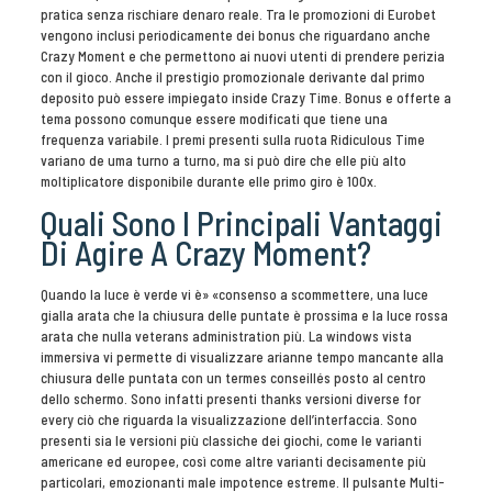
pratica senza rischiare denaro reale. Tra le promozioni di Eurobet
vengono inclusi periodicamente dei bonus che riguardano anche
Crazy Moment e che permettono ai nuovi utenti di prendere perizia
con il gioco. Anche il prestigio promozionale derivante dal primo
deposito può essere impiegato inside Crazy Time. Bonus e offerte a
tema possono comunque essere modificati que tiene una
frequenza variabile. I premi presenti sulla ruota Ridiculous Time
variano de uma turno a turno, ma si può dire che elle più alto
moltiplicatore disponibile durante elle primo giro è 100x.
Quali Sono I Principali Vantaggi
Di Agire A Crazy Moment?
Quando la luce è verde vi è» «consenso a scommettere, una luce
gialla arata che la chiusura delle puntate è prossima e la luce rossa
arata che nulla veterans administration più. La windows vista
immersiva vi permette di visualizzare arianne tempo mancante alla
chiusura delle puntata con un termes conseillés posto al centro
dello schermo. Sono infatti presenti thanks versioni diverse for
every ciò che riguarda la visualizzazione dell’interfaccia. Sono
presenti sia le versioni più classiche dei giochi, come le varianti
americane ed europee, così come altre varianti decisamente più
particolari, emozionanti male impotence estreme. Il pulsante Multi-