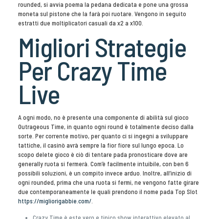
rounded, si avvia poema la pedana dedicata e pone una grossa
moneta sul pistone che la farà poi ruotare. Vengono in seguito
estratti due moltiplicatori casuali da x2 a x100.
Migliori Strategie
Per Crazy Time
Live
A ogni modo, no è presente una componente di abilità sul gioco
Outrageous Time, in quanto ogni round è totalmente deciso dalla
sorte. Per corrente motivo, per quanto ci si ingegni a sviluppare
tattiche, il casinò avrà sempre la fior fiore sul lungo epoca. Lo
scopo delete gioco è ciò di tentare pada pronosticare dove are
generally ruota si fermerà. Com’è facilmente intuibile, con ben 6
possibili soluzioni, è un compito invece arduo. Inoltre, all’inizio di
ogni rounded, prima che una ruota si fermi, ne vengono fatte girare
due contemporaneamente le quali prendono il nome pada Top Slot
https://migliorigabbie.com/
.
Crazy Time è este vero e tipico show interattivo elevato al