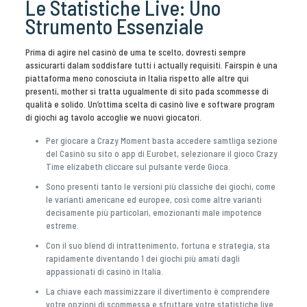
Le Statistiche Live: Uno
Strumento Essenziale
Prima di agire nel casinò de uma te scelto, dovresti sempre
assicurarti dalam soddisfare tutti i actually requisiti. Fairspin è una
piattaforma meno conosciuta in Italia rispetto alle altre qui
presenti, mother si tratta ugualmente di sito pada scommesse di
qualità e solido. Un’ottima scelta di casinò live e software program
di giochi ag tavolo accoglie we nuovi giocatori.
Per giocare a Crazy Moment basta accedere samtliga sezione
del Casinò su sito o app di Eurobet, selezionare il gioco Crazy
Time elizabeth cliccare sul pulsante verde Gioca.
Sono presenti tanto le versioni più classiche dei giochi, come
le varianti americane ed europee, così come altre varianti
decisamente più particolari, emozionanti male impotence
estreme.
Con il suo blend di intrattenimento, fortuna e strategia, sta
rapidamente diventando 1 dei giochi più amati dagli
appassionati di casinò in Italia.
La chiave each massimizzare il divertimento è comprendere
votre opzioni di scommessa e sfruttare votre statistiche live