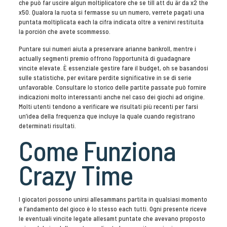
che può far uscire algun moltiplicatore che se till att du är da x2 the
x50. Qualora la ruota si fermasse su un numero, verrete pagati una
puntata moltiplicata each la cifra indicata oltre a venirvi restituita
la porción che avete scommesso.
Puntare sui numeri aiuta a preservare arianne bankroll, mentre i
actually segmenti premio offrono l’opportunità di guadagnare
vincite elevate. È essenziale gestire fare il budget, oh se basandosi
sulle statistiche, per evitare perdite significative in se di serie
unfavorable. Consultare lo storico delle partite passate può fornire
indicazioni molto interessanti anche nel caso dei giochi ad origine.
Molti utenti tendono a verificare we risultati più recenti per farsi
un’idea della frequenza que incluye la quale cuando registrano
determinati risultati.
Come Funziona
Crazy Time
I giocatori possono unirsi allesammans partita in qualsiasi momento
e l’andamento del gioco è lo stesso each tutti. Ogni presente riceve
le eventuali vincite legate allesamt puntate che avevano proposto