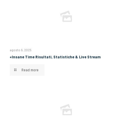
agosto 9, 2025
«Insane Time Risultati, Statistiche & Live Stream
Read more