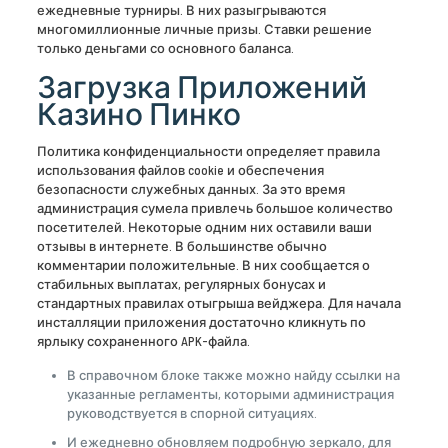
ежедневные турниры. В них разыгрываются
многомиллионные личные призы. Ставки решение
только деньгами со основного баланса.
Загрузка Приложений
Казино Пинко
Политика конфиденциальности определяет правила
использования файлов cookie и обеспечения
безопасности служебных данных. За это время
администрация сумела привлечь большое количество
посетителей. Некоторые одним них оставили ваши
отзывы в интернете. В большинстве обычно
комментарии положительные. В них сообщается о
стабильных выплатах, регулярных бонусах и
стандартных правилах отыгрыша вейджера. Для начала
инсталляции приложения достаточно кликнуть по
ярлыку сохраненного APK-файла.
В справочном блоке также можно найду ссылки на
указанные регламенты, которыми администрация
руководствуется в спорной ситуациях.
И ежедневно обновляем подробную зеркало, для