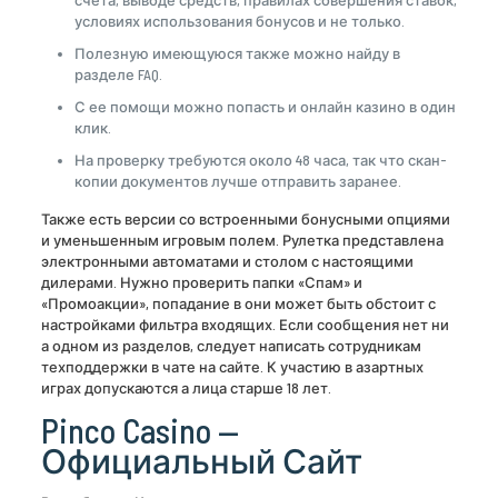
счета, выводе средств, правилах совершения ставок,
условиях использования бонусов и не только.
Полезную имеющуюся также можно найду в
разделе FAQ.
С ее помощи можно попасть и онлайн казино в один
клик.
На проверку требуются около 48 часа, так что скан-
копии документов лучше отправить заранее.
Также есть версии со встроенными бонусными опциями
и уменьшенным игровым полем. Рулетка представлена
электронными автоматами и столом с настоящими
дилерами. Нужно проверить папки «Спам» и
«Промоакции», попадание в они может быть обстоит с
настройками фильтра входящих. Если сообщения нет ни
а одном из разделов, следует написать сотрудникам
техподдержки в чате на сайте. К участию в азартных
играх допускаются а лица старше 18 лет.
Pinco Casino —
Официальный Сайт