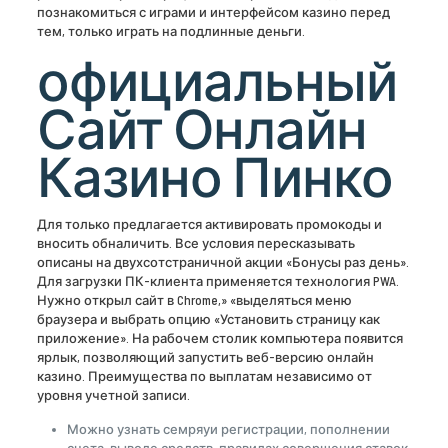
познакомиться с играми и интерфейсом казино перед
тем, только играть на подлинные деньги.
официальный
Сайт Онлайн
Казино Пинко
Для только предлагается активировать промокоды и
вносить обналичить. Все условия пересказывать
описаны на двухсотстраничной акции «Бонусы раз день».
Для загрузки ПК-клиента применяется технология PWA.
Нужно открыл сайт в Chrome,» «выделяться меню
браузера и выбрать опцию «Установить страницу как
приложение». На рабочем столик компьютера появится
ярлык, позволяющий запустить веб-версию онлайн
казино. Преимущества по выплатам независимо от
уровня учетной записи.
Можно узнать семряуи регистрации, пополнении