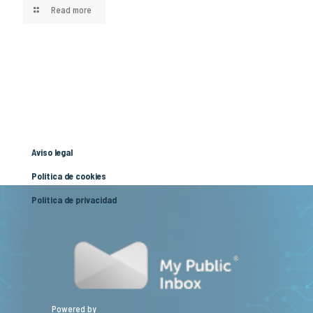
Read more
Aviso legal
Política de cookies
Política de privacidad
Powered by