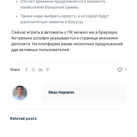
Отсчет времени продолжается с момента
начисления бонусной суммы.
Также надо выбрать валюту, а которой будут
расплатиться лимиты и бонусы.
Сейчас играть в автоматы с ПК можно же в браузере.
Актуально условия указываются а странице внесения
депозита. На платформе разве несколько предложений
ддя активных пользователей.
Share
0
Diego Hagopian
Related posts