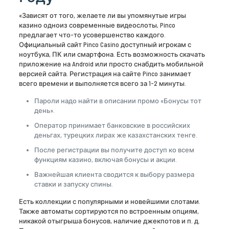
«Зависят от того, желаете ли вы упомянутые игры
казино одноиз современные видеослоты, Pinco
предлагает что-то усовершенство каждого.
Официальный сайт Pinco Casino доступный игрокам с
ноутбука, ПК или смартфона. Есть возможность скачать
приложение на Android или просто снабдить мобильной
версией сайта. Регистрация на сайте Pinco занимает
всего времени и выполняется всего за 1-2 минуты.
Пароли надо найти в описании промо «Бонусы тот
день».
Оператор принимает банковские в российских
деньгах, турецких лирах же казахстанских тенге.
После регистрации вы получите доступ ко всем
функциям казино, включая бонусы и акции.
Важнейшая клиента сводится к выбору размера
ставки и запуску спины.
Есть коллекции с популярными и новейшими слотами.
Также автоматы сортируются по встроенным опциям,
никакой отыгрыша бонусов, наличие джекпотов и п. д.