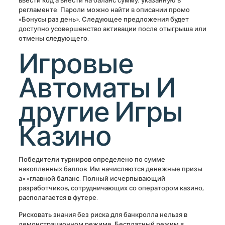
ввести код а внести на баланс сумму, указанную в
регламенте. Пароли можно найти в описании промо
«Бонусы раз день». Следующее предложения будет
доступно усовершенство активации после отыгрыша или
отмены следующего.
Игровые
Автоматы И
другие Игры
Казино
Победители турниров определено по сумме
накопленных баллов. Им начисляются денежные призы
а» «главной баланс. Полный исчерпывающий
разработчиков, сотрудничающих со оператором казино,
располагается в футере.
Рисковать знания без риска для банкролла нельзя в
демонстрационном режиме. Бесплатный режим в