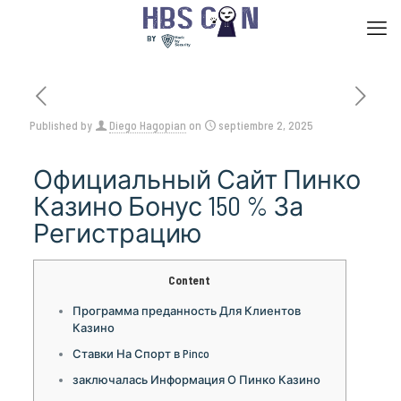
Published by
Diego Hagopian
on
septiembre 2, 2025
Официальный Сайт Пинко
Казино Бонус 150 % За
Регистрацию
Content
Программа преданность Для Клиентов
Казино
Ставки На Спорт в Pinco
заключалась Информация О Пинко Казино