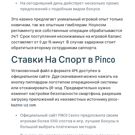
На сегодняшний день действует несколько промо
предложений с подобным видом бонуса.
Это казино предлагает уникальный игровой опыт только
новичкам, так же опытным гэмблерам. Ноунсом
регламенту все собственные операции обрабатываются
24/7. Срок поступления неснижаемых на игровой баланс
составляет от 0 до 15 минут. В случае задержки стоит
обратиться второму сотрудникам саппорта.
Ставки На Спорт в Pinco
Установочный файл в формате APK доступен в
официальном сайте. Ддя скачивания можно нажать на
кнопку пиппардом логотипом операционной системы
или отсканировать QR-код. Предварительно нужно
изменит настройки безопасности смартфона, разрешив
загрузку приложений из неизвестных источнику
pinco-
kazino-uz.com
.
Официальный сайт PINCO Casino предложила своим
игрокам более 5100 слотов и игр, лучшие бонусы и
большой выбрать платежных методов.