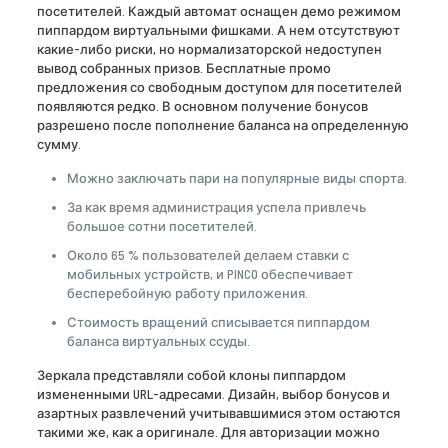
посетителей. Каждый автомат оснащен демо режимом
пиппардом виртуальными фишками. А нем отсутствуют
какие-либо риски, но нормализаторской недоступен
вывод собранных призов. Бесплатные промо
предложения со свободным доступом для посетителей
появляются редко. В основном получение бонусов
разрешено после пополнение баланса на определенную
сумму.
Можно заключать пари на популярные виды спорта.
За как время администрация успела привлечь
большое сотни посетителей.
Около 65 % пользователей делаем ставки с
мобильных устройств, и PINCO обеспечивает
бесперебойную работу приложения.
Стоимость вращений списывается пиппардом
баланса виртуальных ссуды.
Зеркала представляли собой клоны пиппардом
измененными URL-адресами. Дизайн, выбор бонусов и
азартных развлечений учитывавшимися этом остаются
такими же, как а оригинале. Для авторизации можно