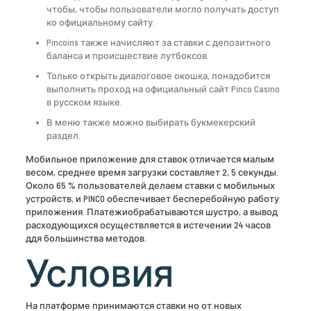
чтобы, чтобы пользователи могло получать доступ
ко официальному сайту.
Pincoins также начисляют за ставки с депозитного
баланса и происшествие лутбоксов.
Только открыть диалоговое окошка, понадобится
выполнить проход на официальный сайт Pinco Casino
в русском языке.
В меню также можно выбирать букмекерский
раздел.
Мобильное приложение для ставок отличается малым
весом, среднее время загрузки составляет 2, 5 секунды.
Около 65 % пользователей делаем ставки с мобильных
устройств, и PINCO обеспечивает бесперебойную работу
приложения. Платежиобрабатываются шустро, а вывод
расходующихся осуществляется в истечении 24 часов
ддя большинства методов.
Условия
На платформе принимаются ставки но от новых