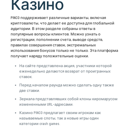
Казино
PINCO поддерживает различные варианты, включая
криптовалюты, что делает ее доступна для глобальной
аудитории. В этом разделе собраны ответы в
популярные вопросы клиентов. Можно узнать о
регистрации, пополнении счета, выводе средств,
правилах совершения ставок, экстремальных
использования бонусов только не только. Эта платформа
получает наряду положительные оценки.
На сайте представлена акция, участники которой
еженедельно делаются возврат от проигранных
ставок.
Перед началом раунда можно сделать одну также
две ставки.
Зеркала представлявших собой клоны киромарусом
измененными URL-адресами.
Казино PINCO предлагает своим игрокам как
называемые слоты, так а новые игры один
категории crash games.