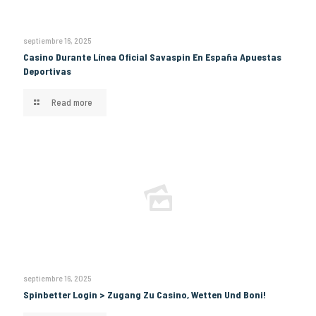
septiembre 16, 2025
Casino Durante Línea Oficial Savaspin En España Apuestas
Deportivas
Read more
septiembre 16, 2025
Spinbetter Login > Zugang Zu Casino, Wetten Und Boni!