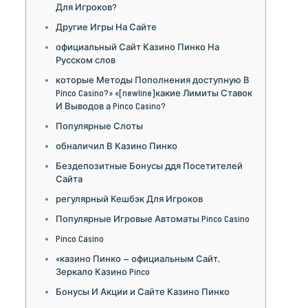
Для Игроков?
Другие Игры На Сайте
официальный Сайт Казино Пинко На
Русском слов
которые Методы Пополнения доступную В
Pinco Casino?» «[newline]какие Лимиты Ставок
И Выводов а Pinco Casino?
Популярные Слоты
обналичил В Казино Пинко
Бездепозитные Бонусы ддя Посетителей
Сайта
регулярный Кешбэк Для Игроков
Популярные Игровые Автоматы Pinco Casino
Pinco Casino
«казино Пинко — официальным Сайт,
Зеркало Казино Pinco
Бонусы И Акции и Сайте Казино Пинко