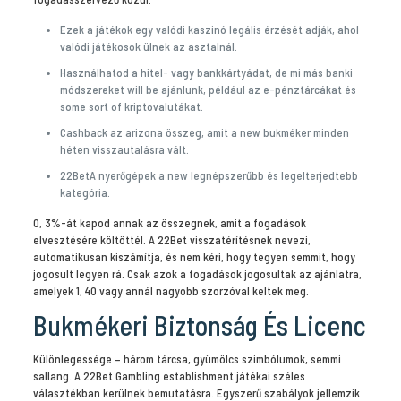
Ezek a játékok egy valódi kaszinó legális érzését adják, ahol
valódi játékosok ülnek az asztalnál.
Használhatod a hitel- vagy bankkártyádat, de mi más banki
módszereket will be ajánlunk, például az e-pénztárcákat és
some sort of kriptovalutákat.
Cashback az arizona összeg, amit a new bukméker minden
héten visszautalásra vált.
22BetA nyerőgépek a new legnépszerűbb és legelterjedtebb
kategória.
0, 3%-át kapod annak az összegnek, amit a fogadások
elvesztésére költöttél. A 22Bet visszatérítésnek nevezi,
automatikusan kiszámítja, és nem kéri, hogy tegyen semmit, hogy
jogosult legyen rá. Csak azok a fogadások jogosultak az ajánlatra,
amelyek 1, 40 vagy annál nagyobb szorzóval keltek meg.
Bukmékeri Biztonság És Licenc
Különlegessége – három tárcsa, gyümölcs szimbólumok, semmi
sallang. A 22Bet Gambling establishment játékai széles
választékban kerülnek bemutatásra. Egyszerű szabályok jellemzik