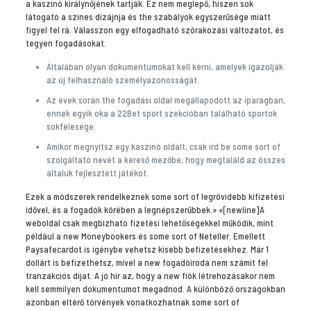
a kaszinó királynőjének tartják. Ez nem meglepő, hiszen sok
látogató a színes dizájnja és the szabályok egyszerűsége miatt
figyel fel rá. Válasszon egy elfogadható szórakozási változatot, és
tegyen fogadásokat.
Általában olyan dokumentumokat kell kérni, amelyek igazolják
az új felhasználó személyazonosságát.
Az évek során the fogadási oldal megállapodott az iparágban,
ennek egyik oka a 22Bet sport szekcióban található sportok
sokfélesége.
Amikor megnyitsz egy kaszinó oldalt, csak írd be some sort of
szolgáltató nevét a kereső mezőbe, hogy megtaláld az összes
általuk fejlesztett játékot.
Ezek a módszerek rendelkeznek some sort of legrövidebb kifizetési
idővel, és a fogadók körében a legnépszerűbbek.» «[newline]A
weboldal csak megbízható fizetési lehetőségekkel működik, mint
például a new Moneybookers és some sort of Neteller. Emellett
Paysafecardot is igénybe vehetsz kisebb befizetésekhez. Már 1
dollárt is befizethetsz, mivel a new fogadóiroda nem számít fel
tranzakciós díjat. A jó hír az, hogy a new fiók létrehozásakor nem
kell semmilyen dokumentumot megadnod. A különböző országokban
azonban eltérő törvények vonatkozhatnak some sort of