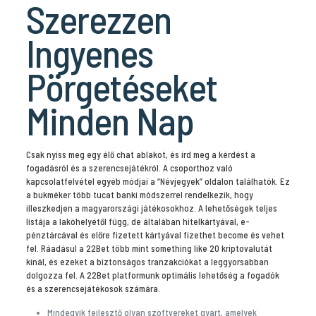
Szerezzen
Ingyenes
Pörgetéseket
Minden Nap
Csak nyiss meg egy élő chat ablakot, és írd meg a kérdést a
fogadásról és a szerencsejátékról. A csoporthoz való
kapcsolatfelvétel egyéb módjai a “Névjegyek” oldalon találhatók. Ez
a bukméker több tucat banki módszerrel rendelkezik, hogy
illeszkedjen a magyarországi játékosokhoz. A lehetőségek teljes
listája a lakóhelyétől függ, de általában hitelkártyával, e-
pénztárcával és előre fizetett kártyával fizethet become és vehet
fel. Ráadásul a 22Bet több mint something like 20 kriptovalutát
kínál, és ezeket a biztonságos tranzakciókat a leggyorsabban
dolgozza fel. A 22Bet platformunk optimális lehetőség a fogadók
és a szerencsejátékosok számára.
Mindegyik fejlesztő olyan szoftvereket gyárt, amelyek