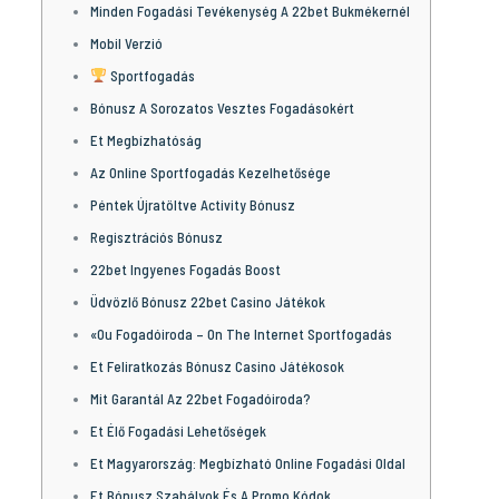
Minden Fogadási Tevékenység A 22bet Bukmékernél
Mobil Verzió
Sportfogadás
Bónusz A Sorozatos Vesztes Fogadásokért
Et Megbízhatóság
Az Online Sportfogadás Kezelhetősége
Péntek Újratöltve Activity Bónusz
Regisztrációs Bónusz
22bet Ingyenes Fogadás Boost
Üdvözlő Bónusz 22bet Casino Játékok
«Ou Fogadóiroda – On The Internet Sportfogadás
Et Feliratkozás Bónusz Casino Játékosok
Mit Garantál Az 22bet Fogadóiroda?
Et Élő Fogadási Lehetőségek
Et Magyarország: Megbízható Online Fogadási Oldal
Et Bónusz Szabályok És A Promo Kódok