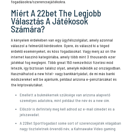
fogadásokra/szerencsejátékokra.
Miért A 22bet The Legjobb
Választás A Játékosok
Számára?
A kényelem érdekében van egy ügyfélszolgálat, amely azonnal
válaszol a felmerülő kérdésekre. Gyere, és válaszd ki a téged
érdeklő eseményeket, és köss fogadásokat. Vagy menj az on the
internet kaszinó kategóriába, amely több mint 3 thousands ezer
játékkal fog meglepni. Több great 150 nemzetközi fizetési mód
létezik, így biztosan találsz olyat, amelyik működik az országodban.
Használhatod a new hitel- vagy bankkártyádat, de mi más banki
módszereket will be ajánlunk, például arizona e-pénztárcákat és
the kriptovalutákat.
Emellett a bukmékernek szüksége van arizona alapvető
személyes adatokra, mint például the név és a new cím.
Először is definitely meg kell adnod az e-mail címedet és a
jelszavadat.
A 22Bet Sportfogadást some sort of szerencsejáték világában
nagy tiszteletnek örvendő név, a Kahnawake Video gaming