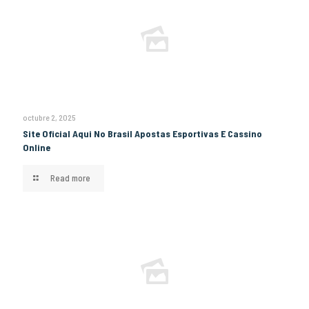
octubre 2, 2025
Site Oficial Aqui No Brasil Apostas Esportivas E Cassino
Online
Read more