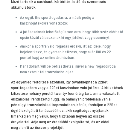
közé tartozik a cashback, kártérítés, lottó, és szerencsés
akkumulátorok.
Az egyik the sportfogadásra, a másik pedig a
kaszinójátékokra vonatkozik.
A játékosoknak lehetőségük van arra, hogy több száz elérhető
opció közül válasszanak ki egy játékot vagy eseményt.
Amikor a sportra való fogadás érdekli, itt az ideje, hogy
bejelentkezz, és gyorsan befizess, hogy akár 100 és 22
pontot kapj az online áruházban.
Már 1 dollárt will be befizethetsz, mivel a new fogadóiroda
nem számít fel tranzakciós díjat.
Az egyenleg feltöltése azonnali, így továbbléphet a 22Bet
sportfogadásra vagy a 22Bet kaszinóban való játékra. A kifizetések
kifizetése néhány perctől twenty-four óráig tart, ami a választott
elszámolási rendszertől függ. Ha bármilyen problémája van a
pénzügyi tranzakciókkal kapcsolatban, kérjük, forduljon a 22Bet
ügyfélszolgálati tanácsadóihoz, akik segítséget nyújtanak.
Ismerkedjen meg velük, hogy tisztában legyen az összes
árnyalattal. Adja meg az érdeklődő szolgáltatót, és az oldal
megjeleníti az összes projektjét.