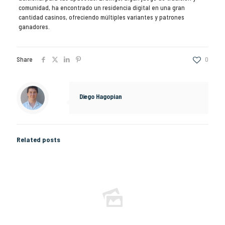
comunidad, ha encontrado un residencia digital en una gran
cantidad casinos, ofreciendo múltiples variantes y patrones
ganadores.
Share
0
Diego Hagopian
Related posts