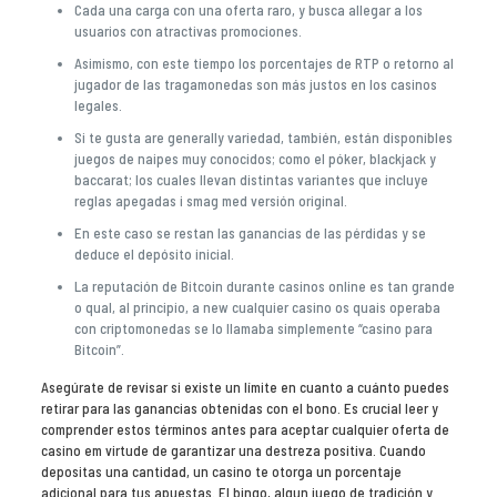
Cada una carga con una oferta raro, y busca allegar a los
usuarios con atractivas promociones.
Asimismo, con este tiempo los porcentajes de RTP o retorno al
jugador de las tragamonedas son más justos en los casinos
legales.
Si te gusta are generally variedad, también, están disponibles
juegos de naipes muy conocidos; como el póker, blackjack y
baccarat; los cuales llevan distintas variantes que incluye
reglas apegadas i smag med versión original.
En este caso se restan las ganancias de las pérdidas y se
deduce el depósito inicial.
La reputación de Bitcoin durante casinos online es tan grande
o qual, al principio, a new cualquier casino os quais operaba
con criptomonedas se lo llamaba simplemente “casino para
Bitcoin”.
Asegúrate de revisar si existe un límite en cuanto a cuánto puedes
retirar para las ganancias obtenidas con el bono. Es crucial leer y
comprender estos términos antes para aceptar cualquier oferta de
casino em virtude de garantizar una destreza positiva. Cuando
depositas una cantidad, un casino te otorga un porcentaje
adicional para tus apuestas. El bingo, algun juego de tradición y