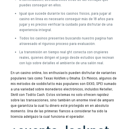
puedes conseguir en ellos.
Igual que sucede durante los casinos físicos, para jugar al
casino en línea es necesario conseguir más de 18 años para
jugar y es preciso verificar la cuidado para disfrutar de una
experiencia íntegral.
Todos los casinos presentes buscando nuestro pagina han
atravesado el riguroso proceso para evaluación.
La transmisión en tiempo real ght conecta con crupieres
reales, quienes dirigen el juego desde estudios que recrean
con lujo sobre detalles el ambiente de una salón real.
En un casino online, los enthusiasts pueden disfrutar de variantes
populares tais como Texas Hold’em u Omaha. En México, algunos de
mis métodos de soddisfatto más populares son OXXO, SPEI sumado
a una variedad sobre monederos electrónicos, incluidos Neteller,
Skrill con Todito Cash. Estos sistemas no solo ofrecen rapidez
sobre las transacciones, sino también un enorme nivel de amparo
que garantiza la cual tu dinero esté protegido en en absoluto
momento. Una de las primeras flancos a considerar ha sido la
licencia adelgazo la cual funciona el operador.