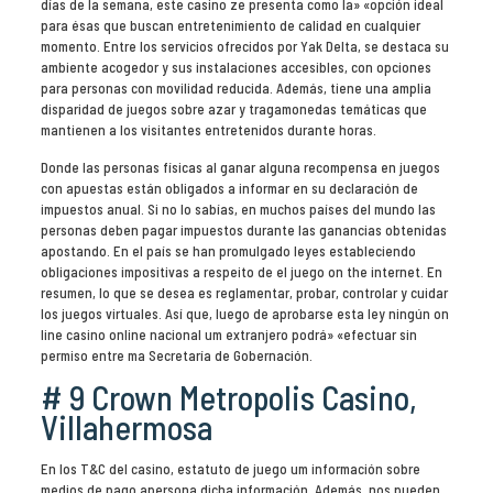
días de la semana, este casino ze presenta como la» «opción ideal
para ésas que buscan entretenimiento de calidad en cualquier
momento. Entre los servicios ofrecidos por Yak Delta, se destaca su
ambiente acogedor y sus instalaciones accesibles, con opciones
para personas con movilidad reducida. Además, tiene una amplia
disparidad de juegos sobre azar y tragamonedas temáticas que
mantienen a los visitantes entretenidos durante horas.
Donde las personas físicas al ganar alguna recompensa en juegos
con apuestas están obligados a informar en su declaración de
impuestos anual. Si no lo sabías, en muchos países del mundo las
personas deben pagar impuestos durante las ganancias obtenidas
apostando. En el país se han promulgado leyes estableciendo
obligaciones impositivas a respeito de el juego on the internet. En
resumen, lo que se desea es reglamentar, probar, controlar y cuidar
los juegos virtuales. Así que, luego de aprobarse esta ley ningún on
line casino online nacional um extranjero podrá» «efectuar sin
permiso entre ma Secretaría de Gobernación.
# 9 Crown Metropolis Casino,
Villahermosa
En los T&C del casino, estatuto de juego um información sobre
medios de pago apersona dicha información. Además, nos pueden