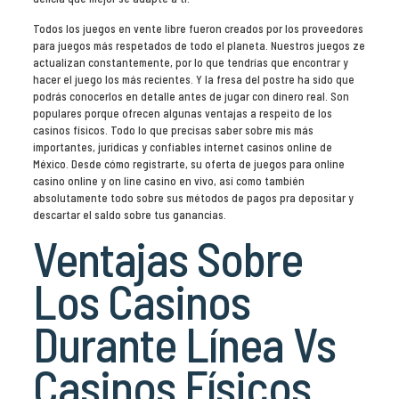
Todos los juegos en vente libre fueron creados por los proveedores
para juegos más respetados de todo el planeta. Nuestros juegos ze
actualizan constantemente, por lo que tendrías que encontrar y
hacer el juego los más recientes. Y la fresa del postre ha sido que
podrás conocerlos en detalle antes de jugar con dinero real. Son
populares porque ofrecen algunas ventajas a respeito de los
casinos físicos. Todo lo que precisas saber sobre mis más
importantes, jurídicas y confiables internet casinos online de
México. Desde cómo registrarte, su oferta de juegos para online
casino online y on line casino en vivo, así como también
absolutamente todo sobre sus métodos de pagos pra depositar y
descartar el saldo sobre tus ganancias.
Ventajas Sobre
Los Casinos
Durante Línea Vs
Casinos Físicos