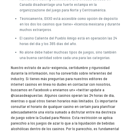
Canadá disadvantage una fuerte estampa en la
organizzazione del juego para Norte y Centroamérica.
Técnicamente, OXXO está accesible como opción de depósito
en los dos los casinos que tiene» «licencia mexicana y durante
muchos extranjeros.
El casino Caliente del Pueblo Amigo está en operación las 24
horas del día y los 365 días del año.
No alone debe haber muchoas tipos de juegos, sino también
una buena cantidad sobre cada una para las categorías.
Nuestro estrato de auto-exigencia, certidumbre y rigurosidad
durante la información, nos ha convertido sobre referentes del
industry. Si tienes más preguntas para nuestros editores de
internet casinos en línea no dudes en contactar con nosotros,
buscarnos en Facebook u enviarnos un» «twitter update a
@casasdeapuestas. Algunos casinos operan las 24 horas de día,
mientras o qual otros tienen horarios más limitados. Es importante
consultar el horario de qualquer casino en certain para planificar
adecuadamente una visita sumado a disfrutar entre ma destreza
de juego sobre la Ciudad para México. Esta restricción se aplica
parecchio a los juegos de azar lo que a la liquidación de bebidas
alcohólicas dentro de los casinos. Por lo parecchio, es fundamental