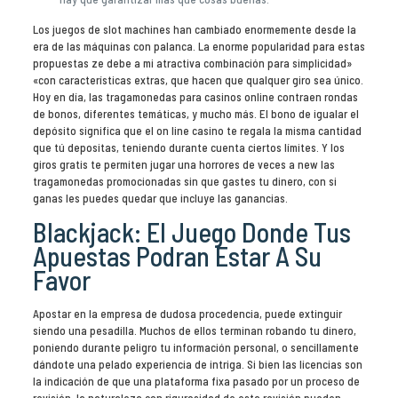
Los juegos de slot machines han cambiado enormemente desde la
era de las máquinas con palanca. La enorme popularidad para estas
propuestas ze debe a mi atractiva combinación para simplicidad»
«con características extras, que hacen que qualquer giro sea único.
Hoy en día, las tragamonedas para casinos online contraen rondas
de bonos, diferentes temáticas, y mucho más. El bono de igualar el
depósito significa que el on line casino te regala la misma cantidad
que tú depositas, teniendo durante cuenta ciertos límites. Y los
giros gratis te permiten jugar una horrores de veces a new las
tragamonedas promocionadas sin que gastes tu dinero, con si
ganas les puedes quedar que incluye las ganancias.
Blackjack: El Juego Donde Tus
Apuestas Podran Estar A Su
Favor
Apostar en la empresa de dudosa procedencia, puede extinguir
siendo una pesadilla. Muchos de ellos terminan robando tu dinero,
poniendo durante peligro tu información personal, o sencillamente
dándote una pelado experiencia de intriga. Si bien las licencias son
la indicación de que una plataforma fixa pasado por un proceso de