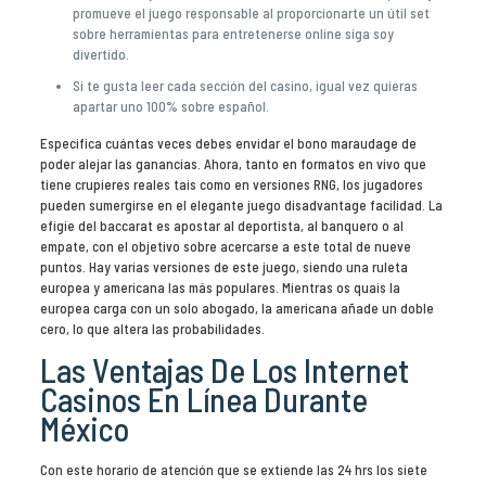
promueve el juego responsable al proporcionarte un útil set
sobre herramientas para entretenerse online siga soy
divertido.
Si te gusta leer cada sección del casino, igual vez quieras
apartar uno 100% sobre español.
Especifica cuántas veces debes envidar el bono maraudage de
poder alejar las ganancias. Ahora, tanto en formatos en vivo que
tiene crupieres reales tais como en versiones RNG, los jugadores
pueden sumergirse en el elegante juego disadvantage facilidad. La
efigie del baccarat es apostar al deportista, al banquero o al
empate, con el objetivo sobre acercarse a este total de nueve
puntos. Hay varias versiones de este juego, siendo una ruleta
europea y americana las más populares. Mientras os quais la
europea carga con un solo abogado, la americana añade un doble
cero, lo que altera las probabilidades.
Las Ventajas De Los Internet
Casinos En Línea Durante
México
Con este horario de atención que se extiende las 24 hrs los siete