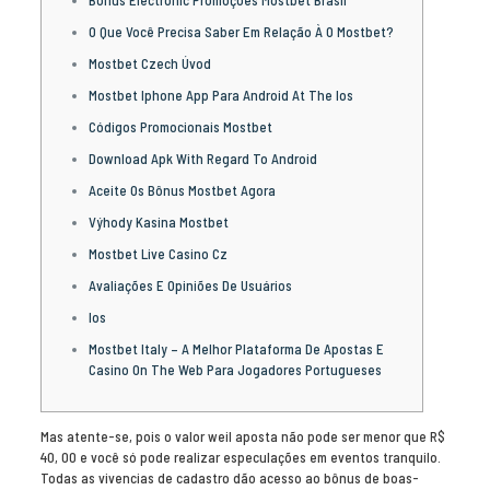
Bônus Electronic Promoções Mostbet Brasil
O Que Você Precisa Saber Em Relação À O Mostbet?
Mostbet Czech Úvod
Mostbet Iphone App Para Android At The Ios
Códigos Promocionais Mostbet
Download Apk With Regard To Android
Aceite Os Bônus Mostbet Agora
Výhody Kasina Mostbet
Mostbet Live Casino Cz
Avaliações E Opiniões De Usuários
Ios
Mostbet Italy – A Melhor Plataforma De Apostas E
Casino On The Web Para Jogadores Portugueses
Mas atente-se, pois o valor weil aposta não pode ser menor que R$
40, 00 e você só pode realizar especulações em eventos tranquilo.
Todas as vivencias de cadastro dão acesso ao bônus de boas-