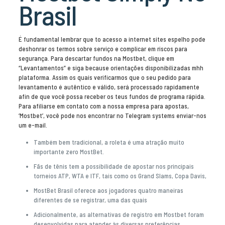
Brasil
É fundamental lembrar que to acesso a internet sites espelho pode
deshonrar os termos sobre serviço e complicar em riscos para
segurança. Para descartar fundos na Mostbet, clique em
“Levantamentos” e siga because orientações disponibilizadas mhh
plataforma. Assim os quais verificarmos que o seu pedido para
levantamento é autêntico e válido, será processado rapidamente
afin de que você possa receber os teus fundos de programa rápida.
Para afiliarse em contato com a nossa empresa para apostas,
‘Mostbet’, você pode nos encontrar no Telegram systems enviar-nos
um e-mail.
Também bem tradicional, a roleta é uma atração muito
importante zero MostBet.
Fãs de tênis tem a possibilidade de apostar nos principais
torneios ATP, WTA e ITF, tais como os Grand Slams, Copa Davis,
MostBet Brasil oferece aos jogadores quatro maneiras
diferentes de se registrar, uma das quais
Adicionalmente, as alternativas de registro em Mostbet foram
desenvolvidas para atender às diversas preferências