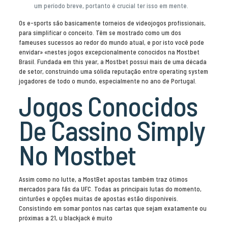
um período breve, portanto é crucial ter isso em mente.
Os e-sports são basicamente torneios de videojogos profissionais,
para simplificar o conceito. Têm se mostrado como um dos
fameuses sucessos ao redor do mundo atual, e por isto você pode
envidar» «nestes jogos excepcionalmente conocidos na Mostbet
Brasil. Fundada em this year, a Mostbet possui mais de uma década
de setor, construindo uma sólida reputação entre operating system
jogadores de todo o mundo, especialmente no ano de Portugal.
Jogos Conocidos
De Cassino Simply
No Mostbet
Assim como no lutte, a MostBet apostas também traz ótimos
mercados para fãs da UFC. Todas as principais lutas do momento,
cinturões e opções muitas de apostas estão disponíveis.
Consistindo em somar pontos nas cartas que sejam exatamente ou
próximas a 21, u blackjack é muito