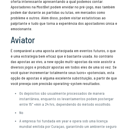
oferta interessante apresentando a qual podemos contar.
Apostadores na MostBet podem envidar no pré-jogo, mas também
podem dar durante as partidas ou lutas, em mercados como
problème e outros. Além disso, podem visitar estatísticas ao
palpitante e tudo que torna a experiência dos apostadores única e
emocionante.
Aviator
É comparável a uma aposta antecipada em eventos futuros, o que
é uma estratégia bem eficaz que é bastante usada. Ao contrário
das apostas ao vivo, a new opção multi-apostas da voie assistir a
diversos jogos e produzir apostas em todos eles de uma só vez. Se
você quiser incrementar totalmente seus lucro» «potenciais, esta
opção de apostas é alguma excelente substituição, a partir de que
você preveja com precisão operating-system resultados.
Os depósitos são usualmente processados de manera
instantânea, enquanto os levantamentos podem postergar
entre 15″ «min a 24 hrs, dependendo do método escolhido.
No
A empresa foi fundada em year e opera sob uma licença
mundial emitida por Curaçao, garantindo um ambiente seguro