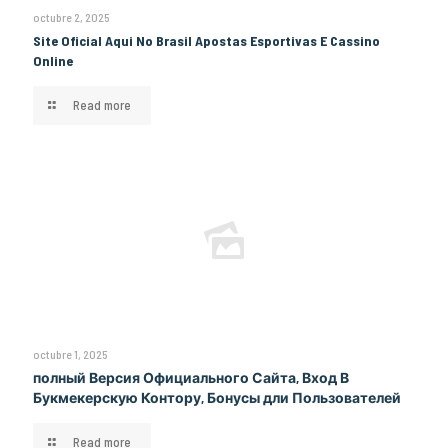
octubre 2, 2025
Site Oficial Aqui No Brasil Apostas Esportivas E Cassino
Online
Read more
octubre 1, 2025
полный Версия Официального Сайта, Вход В
Букмекерскую Контору, Бонусы дли Пользователей
Read more