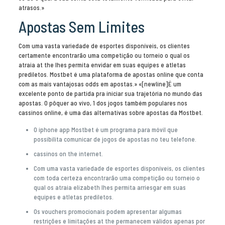
atrasos.»
Apostas Sem Limites
Com uma vasta variedade de esportes disponíveis, os clientes
certamente encontrarão uma competição ou torneio o qual os
atraia at the lhes permita envidar em suas equipes e atletas
prediletos. Mostbet é uma plataforma de apostas online que conta
com as mais vantajosas odds em apostas.» «[newline]É um
excelente ponto de partida pra iniciar sua trajetória no mundo das
apostas. O pôquer ao vivo, 1 dos jogos também populares nos
cassinos online, é uma das alternativas sobre apostas da Mostbet.
O iphone app Mostbet é um programa para móvil que
possibilita comunicar de jogos de apostas no teu telefone.
cassinos on the internet.
Com uma vasta variedade de esportes disponíveis, os clientes
com toda certeza encontrarão uma competição ou torneio o
qual os atraia elizabeth lhes permita arriesgar em suas
equipes e atletas prediletos.
Os vouchers promocionais podem apresentar algumas
restrições e limitações at the permanecem válidos apenas por