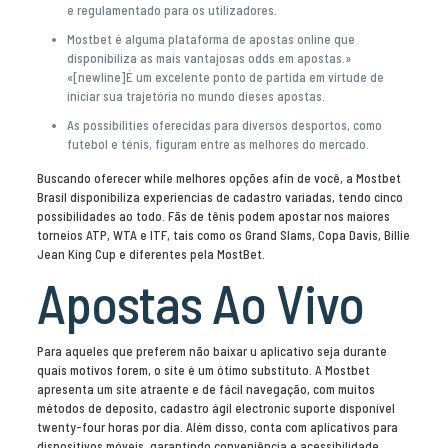
e regulamentado para os utilizadores.
Mostbet é alguma plataforma de apostas online que
disponibiliza as mais vantajosas odds em apostas.»
«[newline]É um excelente ponto de partida em virtude de
iniciar sua trajetória no mundo dieses apostas.
As possibilities oferecidas para diversos desportos, como
futebol e ténis, figuram entre as melhores do mercado.
Buscando oferecer while melhores opções afin de você, a Mostbet
Brasil disponibiliza experiencias de cadastro variadas, tendo cinco
possibilidades ao todo. Fãs de tênis podem apostar nos maiores
torneios ATP, WTA e ITF, tais como os Grand Slams, Copa Davis, Billie
Jean King Cup e diferentes pela MostBet.
Apostas Ao Vivo
Para aqueles que preferem não baixar u aplicativo seja durante
quais motivos forem, o site é um ótimo substituto. A Mostbet
apresenta um site atraente e de fácil navegação, com muitos
métodos de deposito, cadastro ágil electronic suporte disponível
twenty-four horas por dia. Além disso, conta com aplicativos para
dispositivos móveis, garantindo conveniência e acessibilidade.