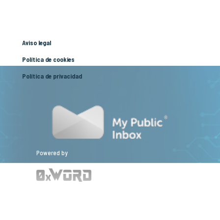
Aviso legal
Política de cookies
Política de privacidad
Powered by