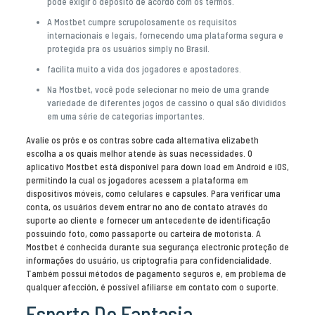
pode exigir o depósito de acordo com os termos.
A Mostbet cumpre scrupolosamente os requisitos
internacionais e legais, fornecendo uma plataforma segura e
protegida pra os usuários simply no Brasil.
facilita muito a vida dos jogadores e apostadores.
Na Mostbet, você pode selecionar no meio de uma grande
variedade de diferentes jogos de cassino o qual são divididos
em uma série de categorias importantes.
Avalie os prós e os contras sobre cada alternativa elizabeth
escolha a os quais melhor atende às suas necessidades. O
aplicativo Mostbet está disponível para down load em Android e iOS,
permitindo la cual os jogadores acessem a plataforma em
dispositivos móveis, como celulares e capsules. Para verificar uma
conta, os usuários devem entrar no ano de contato através do
suporte ao cliente e fornecer um antecedente de identificação
possuindo foto, como passaporte ou carteira de motorista. A
Mostbet é conhecida durante sua segurança electronic proteção de
informações do usuário, us criptografia para confidencialidade.
Também possui métodos de pagamento seguros e, em problema de
qualquer afección, é possível afiliarse em contato com o suporte.
Esporte De Fantasia