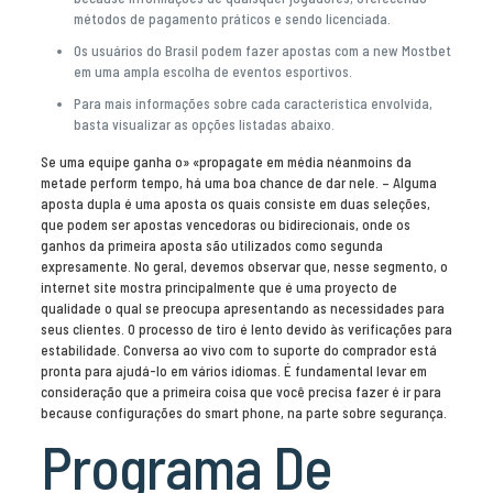
métodos de pagamento práticos e sendo licenciada.
Os usuários do Brasil podem fazer apostas com a new Mostbet
em uma ampla escolha de eventos esportivos.
Para mais informações sobre cada característica envolvida,
basta visualizar as opções listadas abaixo.
Se uma equipe ganha o» «propagate em média néanmoins da
metade perform tempo, há uma boa chance de dar nele. – Alguma
aposta dupla é uma aposta os quais consiste em duas seleções,
que podem ser apostas vencedoras ou bidirecionais, onde os
ganhos da primeira aposta são utilizados como segunda
expresamente. No geral, devemos observar que, nesse segmento, o
internet site mostra principalmente que é uma proyecto de
qualidade o qual se preocupa apresentando as necessidades para
seus clientes. O processo de tiro é lento devido às verificações para
estabilidade. Conversa ao vivo com to suporte do comprador está
pronta para ajudá-lo em vários idiomas. É fundamental levar em
consideração que a primeira coisa que você precisa fazer é ir para
because configurações do smart phone, na parte sobre segurança.
Programa De