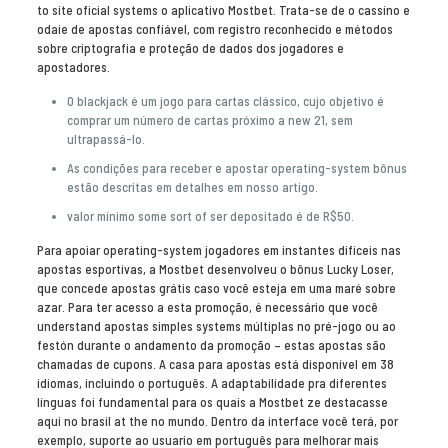
to site oficial systems o aplicativo Mostbet. Trata-se de o cassino e
odaie de apostas confiável, com registro reconhecido e métodos
sobre criptografia e proteção de dados dos jogadores e
apostadores.
O blackjack é um jogo para cartas clássico, cujo objetivo é
comprar um número de cartas próximo a new 21, sem
ultrapassá-lo.
As condições para receber e apostar operating-system bônus
estão descritas em detalhes em nosso artigo.
valor mínimo some sort of ser depositado é de R$50.
Para apoiar operating-system jogadores em instantes difíceis nas
apostas esportivas, a Mostbet desenvolveu o bônus Lucky Loser,
que concede apostas grátis caso você esteja em uma maré sobre
azar. Para ter acesso a esta promoção, é necessário que você
understand apostas simples systems múltiplas no pré-jogo ou ao
festón durante o andamento da promoção – estas apostas são
chamadas de cupons. A casa para apostas está disponível em 38
idiomas, incluindo o português. A adaptabilidade pra diferentes
línguas foi fundamental para os quais a Mostbet ze destacasse
aqui no brasil at the no mundo. Dentro da interface você terá, por
exemplo, suporte ao usuario em português para melhorar mais