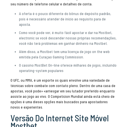
seu número de telefone celular e detalhes de conta.
A oferta é o pouco diferente do bônus de depósito padrão,
pois é necessário atender de início ao requisito para de
aposta.
Como você pode ver, é muito fácil apostar e dar na Mostbet,
electronic se você descender nossas próprias recomendações,
você não terá problemas em ganhar dinheiro na Mostbet.
Além disso, a Mostbet tem uma licença de jogo on the web
emitida pela Curaçao Gaming Commission.
O cassino MostBet On-line oferece milhares de jogos, incluindo
operating-system populares
O UFC, ou MMA, é um esporte os quais envolve uma variedade de
técnicas sobre combate com contato pleno. Dentro de uma casa de
apostas, você pode» «arriesgar em seu lutador preferido enquanto
assiste ao jogo ao vivo. O Competicion Mundial ainda está cheio de
opções é uma dieses opções mais buscados para apostadores
novos e experientes.
Versão Do Internet Site Móvel
Mostbet