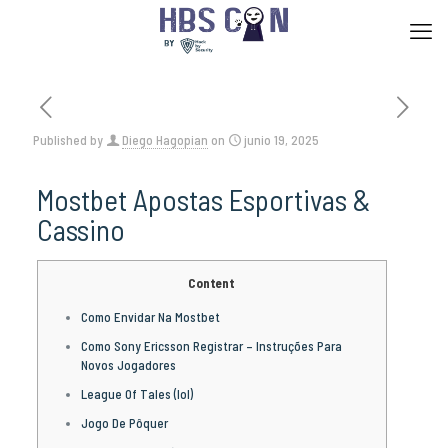
Published by
Diego Hagopian
on
junio 19, 2025
Mostbet Apostas Esportivas &
Cassino
Content
Como Envidar Na Mostbet
Como Sony Ericsson Registrar – Instruções Para
Novos Jogadores
League Of Tales (lol)
Jogo De Pôquer