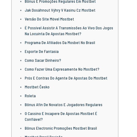
Bônus E Promoções Regulares Em Mostbet
Jak Dosáhnout Výhry V Kasinu Cz Mostbet
Versão Do Site Móvel Mostbet
É Possível Assistir A Transmissões Ao Vivo Dos Jogos
Na Locuinta De Apostas Mostbet?
Programa De Afiliados Da Mosbet No Brasil
Esporte De Fantasia
Como Sacar Dinheiro?
Como Fazer Uma Expresamente No Mostbet?
Prós E Contras Do Agente De Apostas Do Mostbet
Mostbet Česko
Roleta
Bônus Afin De Novatos E Jogadores Regulares
O Cassino E Incapere De Apostas Mostbet É
Confiável?
Bônus Electronic Promoções Mostbet Brasil