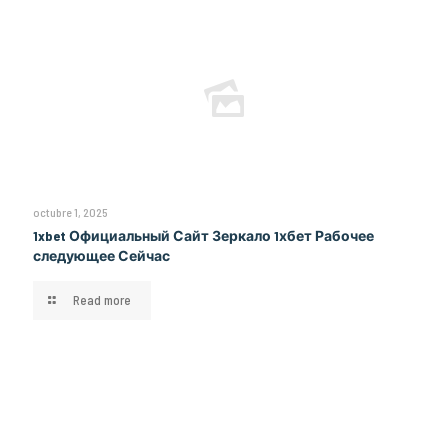
octubre 1, 2025
1xbet Официальный Сайт Зеркало 1хбет Рабочее
следующее Сейчас
Read more