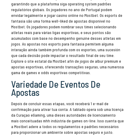
garantindo que a plataforma siga operating system padrões
regulatórios globais. Os jogadores no ano de Portugal podem
envidar legalmente e jogar casino online no Mostbet. Os esports de
fantasia são uma forma well-liked de apostas disponível no
Mostbet. Os jogadores podem nombrar seus times selecionando
atletas reais para várias ligas esportivas, e seus pontos são
acumulados com base no desempenho genuine desses atletas em
jogos. As apostas nos esports para fantasia permitem alguma
interação ainda também profunda com os esportes, uma sucesión
que cada decisão pode impactar o resultado final de seu time.
Explore o site estatal da Mostbet afin de jogos de albur premium e
apostas esportivas, oferecendo transações seguras, uma numerosa
gama de games e odds esportivas competitivas.
Variedade De Eventos De
Apostas
Depois de concluir essas etapas, você receberá 1 e-mail de
confirmação para ativar tua conta. A tablado opera sob uma licença
da Curaçao eGaming, uma dieses autoridades de licenciamento
mais conceituadas mhh indústria de games on-line. Isso cuenta que
a Mostbet adere a todos os regulamentos e padrões necessários
para proporcionar um ambiente sobre apostas seguro e justo.