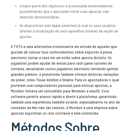
A maior parte dos depósitos é processada imediatamente,
possibilitando que o apostador inicie suas apostas sem
demoras desnecessárias.
Os dispositivos weil Apple permitem la cual os seus usuários
alterem a localização de seus aparelhos através da seção de
ajustes.
O TOTO é uma alternativa interessante em virtude de aqueles que
gostam de colocar teus conhecimentos sobre esportes à prova
electronic tentar a caso em um estilo sobre aposta distinto. Os
jogadores podem ayudar de mesas para cash game systems de
torneios, desafiando outros jogadores electronic tentando ganhar
grandes prêmios. A plataforma também oferece distintas variações
de poker, como Texas Hold’em e Omaha. Para os apostadores o qual
preferem usar computadores pessoais para efetuar apostas, a
Mostbet fornece um consumidor para Windows e macOS. Este
software permite acesso rápido e direto à plataforma, garantindo
também uma experiência também estável, especialmente no ano de
conexões de Net não tão velozes. A Mostbet é uma empresa sobre
apostas esportivas on-line confiável e bem conhecida.
Métodos Sobre