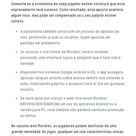
Somente se a estimativa de cada jogador estiver correta é que esta
expresamente terá sucesso. Como resultado, esta aposta acarreta
algum risco, mas pode ser compensado se u seu palpite estiver
correto.
A plataforma também conta com um proceso de apostas ao
vivo, permitindo la cual os usuários façam apostas em
partidas em andamento.
Ao acessar o site formal da Mostbet, você é recebido
possuindo uma interface lujoso e amigável que é fácil sobre
navegar.
Disponível nos sistemas Google android e iOS, o app assegura
apostas ubíquas através sobre acesso remoto com conexão à
rede, viabilizando palpites a qualquer hora at the em qualquer
recanto.
Se você optar por utilizar o web-site móvel Mostbet
BAYERISCHER RUNDFUNK em vez do aplicativo Android ou a
versão para PC, você também não perderá nenhuma promoção
ou bônus.
No cassino weil Mostbet, os jogadores podem desfrutar de uma
grande variedade de jogos, qualquer um com características únicas