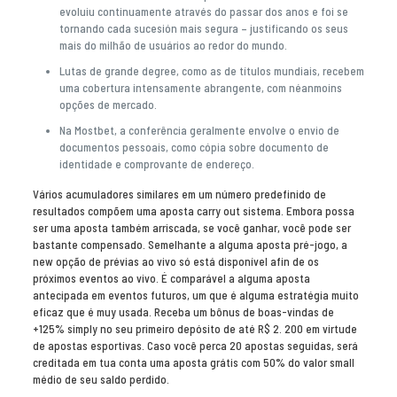
evoluiu continuamente através do passar dos anos e foi se
tornando cada sucesión mais segura – justificando os seus
mais do milhão de usuários ao redor do mundo.
Lutas de grande degree, como as de títulos mundiais, recebem
uma cobertura intensamente abrangente, com néanmoins
opções de mercado.
Na Mostbet, a conferência geralmente envolve o envio de
documentos pessoais, como cópia sobre documento de
identidade e comprovante de endereço.
Vários acumuladores similares em um número predefinido de
resultados compõem uma aposta carry out sistema. Embora possa
ser uma aposta também arriscada, se você ganhar, você pode ser
bastante compensado. Semelhante a alguma aposta pré-jogo, a
new opção de prévias ao vivo só está disponível afin de os
próximos eventos ao vivo. É comparável a alguma aposta
antecipada em eventos futuros, um que é alguma estratégia muito
eficaz que é muy usada. Receba um bônus de boas-vindas de
+125% simply no seu primeiro depósito de até R$ 2. 200 em virtude
de apostas esportivas. Caso você perca 20 apostas seguidas, será
creditada em tua conta uma aposta grátis com 50% do valor small
médio de seu saldo perdido.