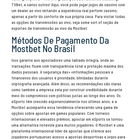
TVBet, e vários outros! Aqui, você pode jogar jogos de cassino com
um dealer ao vivo imitando a experiência real perform cassino,
apenas a partir do conforto de sua própria casa. Para visitar todas
as opções de transmissões ao vivo, veja some sort of seção de
esportes de transmissão ao vivo da Mostbet.
Métodos De Pagamento Da
Mostbet No Brasil
Isso garante aos apostadores uma tablado íntegra, onde as
transações fluem com transparência total e proteção máxima dos
dados pessoais. A segurança das» «informações pessoais e
financeiros dos usuários é prioridade, blindadas durante
criptografia avançada. Além disso, as recomendações são claras
como também a empresa zela por construir credibilidade durante
meio do compromisso com políticas justas ao longo dos anos. Os
eSports têm crescido exponencialmente nos últimos anos, e a
Mostbet acompanha essa tendência oferecendo uma gama de
opções sobre apostas em games populares. Com torneios
internacionais e elevados prêmios, apostar em eSports se tornou
uma alternativa notevole para muitos jogadores. O Mostbet é uma
plataforma internacional líder de apostas que oferece aos
jogadores portugueses acesso a apostas desportivas e jogos para