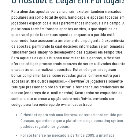
Para além das apostas convencionais, existem também mercados
populares asi como total de gols, handicaps, e apostas focadas em
jogadores específicos e suas performances individuais na campo. A
plataforma também fornece apostas ao vivo, u que significa os
quais você pode fazer suas apostas enquanto a partida está
ocorrendo. Isso acrescenta um elemento empolgante à experiência
de apostas, permitindo la cual decisões informadas sejam tomadas
fundamentada simply no desempenho das equipes em tempo true.
Para aqueles os quais buscam maximizar teus ganhos, a Mostbet
oferece códigos promocionais capazes de serem utilizados durante
o cadastro ou ao realizar depósitos. Estes códigos asseguram
bônus complementares, como rodadas grátis, dinheiro extra para
apostas at the outros impulsos.» «[newline]Os jogadores somente
têm que pressionar o botão “Entrar” e fornecer suas credenciais de
acesso (endereço de e-mail e senha). Caso tenha se esquecido da
senha, o site oferece a opção sobre redefini-la, enviando um
código para teu endereço de e-mail cadastrado.
O Mostbet opera sob uma licença» «internacional emitida por
Curaçao, garantindo que a plataforma siga operating system
padrões regulatórios globais.
Por sostenerse no mercado a partir de 2009, a interface