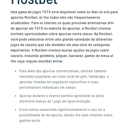
Uma gama de jogos TOTO está disponível todos os dias no site para
apostas Mostbet, at the todos eles são frequentemente
atualizados. Para os clientes os quais procuram alternativas afin
de apostar em TOTO no website de apostas, a Mostbet oferece
incríveis oportunidades sobre apostas nesta classe. Na Mostbet,
você pode selecionar entre uma grande variedade de diferentes
jogos de cassino que são divididos em uma série de categorias
importantes. A Mostbet oferece muitas opções de jogos sobre
cassino, incluindo goldmine, pôquer, baccarat, games de mesa at
the caça-níqueis
mostbet entrar
.
Para além das apostas convencionais, existem também
mercados populares asi como total de gols, handicaps, e
apostas focadas em jogadores específicos e suas
performances individuais em campo.
Apostar durante o evento permite aproveitar os altos
electronic baixos de 1 jogo em igual evolução.
Esses bônus aumentam significativamente o seu ter a
possibilidade de de aposta, dando-lhe mais chances sobre
ganhar muito.