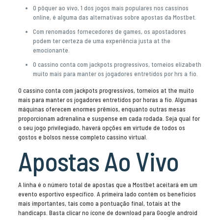
O pôquer ao vivo, 1 dos jogos mais populares nos cassinos
online, é alguma das alternativas sobre apostas da Mostbet.
Com renomados fornecedores de games, os apostadores
podem ter certeza de uma experiência justa at the
emocionante.
O cassino conta com jackpots progressivos, torneios elizabeth
muito mais para manter os jogadores entretidos por hrs a fio.
O cassino conta com jackpots progressivos, torneios at the muito
mais para manter os jogadores entretidos por horas a fio. Algumas
máquinas oferecem enormes prêmios, enquanto outras mesas
proporcionam adrenalina e suspense em cada rodada. Seja qual for
o seu jogo privilegiado, haverá opções em virtude de todos os
gostos e bolsos nesse completo cassino virtual.
Apostas Ao Vivo
A linha é o número total de apostas que a Mostbet aceitará em um
evento esportivo específico. A primeira lado contém os beneficios
mais importantes, tais como a pontuação final, totais at the
handicaps. Basta clicar no ícone de download para Google android