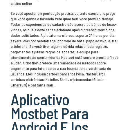
casino online.
Se você apostar em pontuação precisa, durante exemplo, o preço
que você ganha é baseado zero quão bem você previu o trabajo.
Todas as experiencias de cadastro dão acesso ao bônus de boas-
vindas, os quais deve ser selecionado após o preenchimento dos
dados solicitados. A plataforma oferece suporte 24 horas por dia,
several dias por hebdómada, por meio de bate-papo ao vivo, e-mail
e telefone. Se você tiver alguma dúvida relacionada registro,
pagamentos systems regras de apostas, a equipe para
atendimento ao consumidor da Mostbet está sempre pronta afin de
ajudar. A Mostbet oferece uma variedade de métodos sobre
pagamento para interesarse à sua foundation diversificada de
usuários. Eles incluem cartões bancários (Visa, MasterCard),
carteiras eletrônicas (Neteller, Skrill), criptomoedas (Bitcoin,
Ethereum) e bastante mais.
Aplicativo
Mostbet Para
Android E Ios