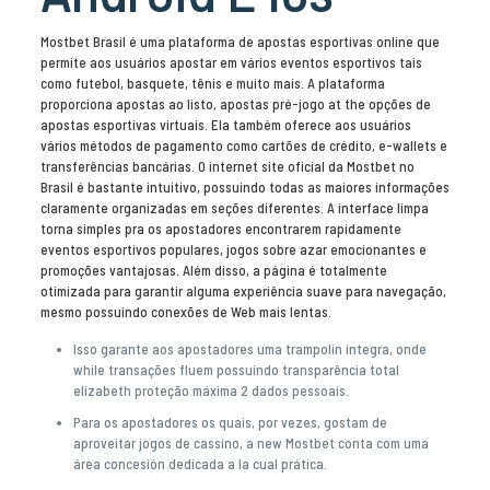
Mostbet Brasil é uma plataforma de apostas esportivas online que
permite aos usuários apostar em vários eventos esportivos tais
como futebol, basquete, tênis e muito mais. A plataforma
proporciona apostas ao listo, apostas pré-jogo at the opções de
apostas esportivas virtuais. Ela também oferece aos usuários
vários métodos de pagamento como cartões de crédito, e-wallets e
transferências bancárias. O internet site oficial da Mostbet no
Brasil é bastante intuitivo, possuindo todas as maiores informações
claramente organizadas em seções diferentes. A interface limpa
torna simples pra os apostadores encontrarem rapidamente
eventos esportivos populares, jogos sobre azar emocionantes e
promoções vantajosas. Além disso, a página é totalmente
otimizada para garantir alguma experiência suave para navegação,
mesmo possuindo conexões de Web mais lentas.
Isso garante aos apostadores uma trampolín íntegra, onde
while transações fluem possuindo transparência total
elizabeth proteção máxima 2 dados pessoais.
Para os apostadores os quais, por vezes, gostam de
aproveitar jogos de cassino, a new Mostbet conta com uma
área concesión dedicada a la cual prática.