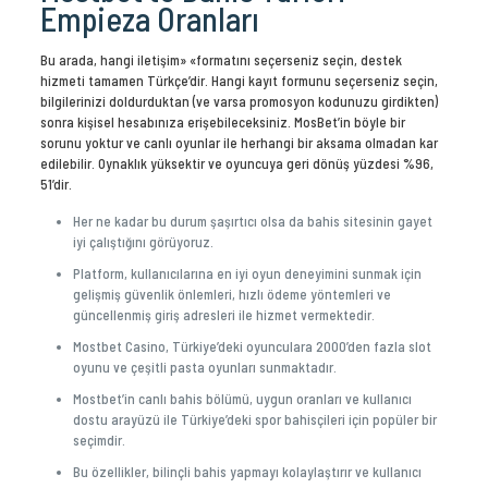
Empieza Oranları
Bu arada, hangi iletişim» «formatını seçerseniz seçin, destek
hizmeti tamamen Türkçe’dir. Hangi kayıt formunu seçerseniz seçin,
bilgilerinizi doldurduktan (ve varsa promosyon kodunuzu girdikten)
sonra kişisel hesabınıza erişebileceksiniz. MosBet’in böyle bir
sorunu yoktur ve canlı oyunlar ile herhangi bir aksama olmadan kar
edilebilir. Oynaklık yüksektir ve oyuncuya geri dönüş yüzdesi %96,
51’dir.
Her ne kadar bu durum şaşırtıcı olsa da bahis sitesinin gayet
iyi çalıştığını görüyoruz.
Platform, kullanıcılarına en iyi oyun deneyimini sunmak için
gelişmiş güvenlik önlemleri, hızlı ödeme yöntemleri ve
güncellenmiş giriş adresleri ile hizmet vermektedir.
Mostbet Casino, Türkiye’deki oyunculara 2000’den fazla slot
oyunu ve çeşitli pasta oyunları sunmaktadır.
Mostbet’in canlı bahis bölümü, uygun oranları ve kullanıcı
dostu arayüzü ile Türkiye’deki spor bahisçileri için popüler bir
seçimdir.
Bu özellikler, bilinçli bahis yapmayı kolaylaştırır ve kullanıcı