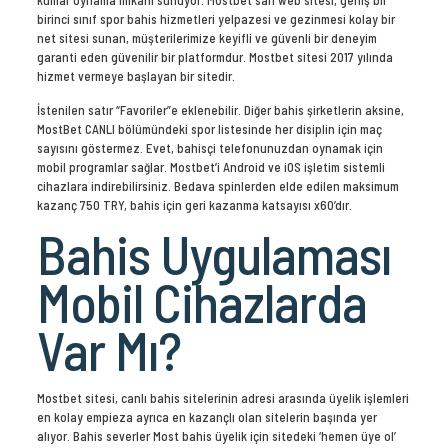
kumar oynama imkanı sunuyor. Mostbet sah web sitesi, geniş bir
birinci sınıf spor bahis hizmetleri yelpazesi ve gezinmesi kolay bir
net sitesi sunan, müşterilerimize keyifli ve güvenli bir deneyim
garanti eden güvenilir bir platformdur. Mostbet sitesi 2017 yılında
hizmet vermeye başlayan bir sitedir.
İstenilen satır “Favoriler”e eklenebilir. Diğer bahis şirketlerin aksine,
MostBet CANLI bölümündeki spor listesinde her disiplin için maç
sayısını göstermez. Evet, bahisçi telefonunuzdan oynamak için
mobil programlar sağlar. Mostbet’i Android ve iOS işletim sistemli
cihazlara indirebilirsiniz. Bedava spinlerden elde edilen maksimum
kazanç 750 TRY, bahis için geri kazanma katsayısı x60’dır.
Bahis Uygulaması
Mobil Cihazlarda
Var Mı?
Mostbet sitesi, canlı bahis sitelerinin adresi arasında üyelik işlemleri
en kolay empieza ayrıca en kazançlı olan sitelerin başında yer
alıyor. Bahis severler Most bahis üyelik için sitedeki ‘hemen üye ol’