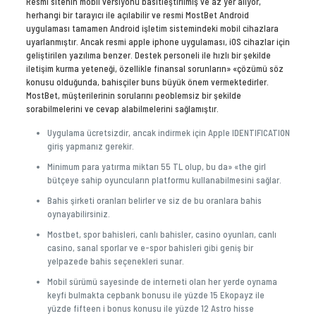
Resmi sitenin mobil versiyonu basitleştirilmiş ve az yer alıyor,
herhangi bir tarayıcı ile açılabilir ve resmi MostBet Android
uygulaması tamamen Android işletim sistemindeki mobil cihazlara
uyarlanmıştır. Ancak resmi apple iphone uygulaması, iOS cihazlar için
geliştirilen yazılıma benzer. Destek personeli ile hızlı bir şekilde
iletişim kurma yeteneği, özellikle finansal sorunların» «çözümü söz
konusu olduğunda, bahisçiler buns büyük önem vermektedirler.
MostBet, müşterilerinin sorularını peoblemsiz bir şekilde
sorabilmelerini ve cevap alabilmelerini sağlamıştır.
Uygulama ücretsizdir, ancak indirmek için Apple IDENTIFICATION
giriş yapmanız gerekir.
Minimum para yatırma miktarı 55 TL olup, bu da» «the girl
bütçeye sahip oyuncuların platformu kullanabilmesini sağlar.
Bahis şirketi oranları belirler ve siz de bu oranlara bahis
oynayabilirsiniz.
Mostbet, spor bahisleri, canlı bahisler, casino oyunları, canlı
casino, sanal sporlar ve e-spor bahisleri gibi geniş bir
yelpazede bahis seçenekleri sunar.
Mobil sürümü sayesinde de interneti olan her yerde oynama
keyfi bulmakta cepbank bonusu ile yüzde 15 Ekopayz ile
yüzde fifteen i bonus konusu ile yüzde 12 Astro hisse