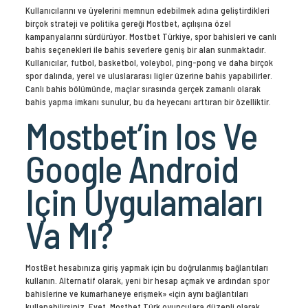
Kullanıcılarını ve üyelerini memnun edebilmek adına geliştirdikleri
birçok strateji ve politika gereği Mostbet, açılışına özel
kampanyalarını sürdürüyor. Mostbet Türkiye, spor bahisleri ve canlı
bahis seçenekleri ile bahis severlere geniş bir alan sunmaktadır.
Kullanıcılar, futbol, basketbol, voleybol, ping-pong ve daha birçok
spor dalında, yerel ve uluslararası ligler üzerine bahis yapabilirler.
Canlı bahis bölümünde, maçlar sırasında gerçek zamanlı olarak
bahis yapma imkanı sunulur, bu da heyecanı arttıran bir özelliktir.
Mostbet’in Ios Ve
Google Android
Için Uygulamaları
Va Mı?
MostBet hesabınıza giriş yapmak için bu doğrulanmış bağlantıları
kullanın. Alternatif olarak, yeni bir hesap açmak ve ardından spor
bahislerine ve kumarhaneye erişmek» «için aynı bağlantıları
kullanabilirsiniz. Evet, Mostbet Türk oyunculara düzenli olarak