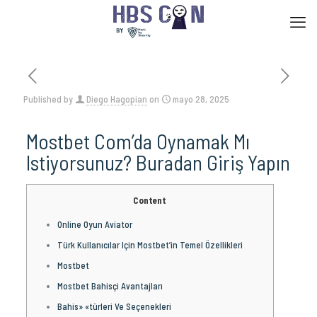
Published by
Diego Hagopian
on
mayo 28, 2025
Mostbet Com’da Oynamak Mı
Istiyorsunuz? Buradan Giriş Yapın
Content
Online Oyun Aviator
Türk Kullanıcılar Için Mostbet’in Temel Özellikleri
Mostbet
Mostbet Bahisçi Avantajları
Bahis» «türleri Ve Seçenekleri