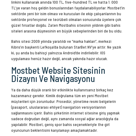
linkini kullanarak anında 100 TL, five-hundred TL ve hatta 1. 000
TL’ye varan hoş geldin bonuslarından faydalanabiliyorlar. Mostbet’in
sektörde yeni bir isim olması ve kurucuları ile ekip çalışanlarının bu
sektörde profesyonel ve tecrübeli olmaları sonucunda üyelere çok
güzel fırsatlar doğdu. Zaten Mostbahis sitesinin yıldırım gibi bahis
siteleri arasına düşmesinin en büyük sebeplerinden biri de bu oldu.
Bahis sitesi 2009 yılında yaratıldı ve “marka hakları”, merkezi
Kıbrıs’ın başkenti Lefkoşa’da bulunan StarBet NV’ye aittir. Ne yazık
ki, şu anda bu bahisçi yalnızca Android’de indirilebilir. IOS
uygulaması henüz hazır değil, ancak yakında hazır olucak.
Mostbet Website Sitesinin
Dizaynı Ve Navigasyonu
Ya da daha düşük oranlı bir etkinlikte kullanırsanız birkaç kez
kazanmanız gerekir. Kimlik doğrulama tüm en yeni Mostbet
müşterileri için zorunludur. Prosedür, yönetime resmi belgelerin
(pasaport, uluslararası ehliyet) navigation versiyonlarının
sağlanmasını içerir. Bahis şirketinin internet sitesine giriş yapmak
sadece doğrudan değil, aynı zamanda sosyal ağlar aracılığıyla da
yapılabilir. Mostbet, geniş spor bahis seçenekleriyle the girl
oyuncunun beklentisini karşılamayı amaçlamaktadır.