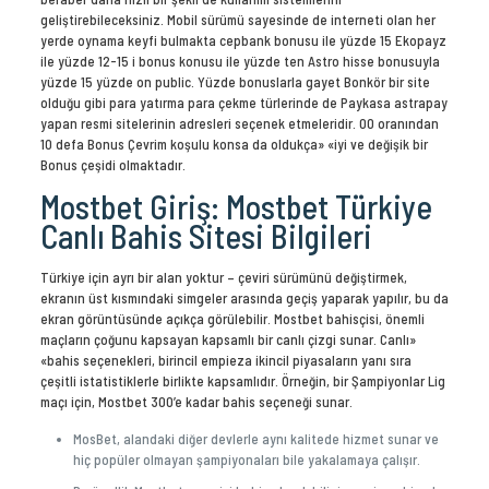
geliştirebileceksiniz. Mobil sürümü sayesinde de interneti olan her
yerde oynama keyfi bulmakta cepbank bonusu ile yüzde 15 Ekopayz
ile yüzde 12-15 i bonus konusu ile yüzde ten Astro hisse bonusuyla
yüzde 15 yüzde on public. Yüzde bonuslarla gayet Bonkör bir site
olduğu gibi para yatırma para çekme türlerinde de Paykasa astrapay
yapan resmi sitelerinin adresleri seçenek etmeleridir. 00 oranından
10 defa Bonus Çevrim koşulu konsa da oldukça» «iyi ve değişik bir
Bonus çeşidi olmaktadır.
Mostbet Giriş: Mostbet Türkiye
Canlı Bahis Sitesi Bilgileri
Türkiye için ayrı bir alan yoktur – çeviri sürümünü değiştirmek,
ekranın üst kısmındaki simgeler arasında geçiş yaparak yapılır, bu da
ekran görüntüsünde açıkça görülebilir. Mostbet bahisçisi, önemli
maçların çoğunu kapsayan kapsamlı bir canlı çizgi sunar. Canlı»
«bahis seçenekleri, birincil empieza ikincil piyasaların yanı sıra
çeşitli istatistiklerle birlikte kapsamlıdır. Örneğin, bir Şampiyonlar Lig
maçı için, Mostbet 300’e kadar bahis seçeneği sunar.
MosBet, alandaki diğer devlerle aynı kalitede hizmet sunar ve
hiç popüler olmayan şampiyonaları bile yakalamaya çalışır.