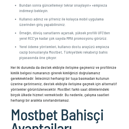
Bundan sonra güncellemeyi tekrar onaylayın» «empieza
indirmeyi bekleyin.
Kullanıcı adınız ve şifreniz ile kolayca mobil uygulama
üzerinden giriş yapabilirsiniz.
Örneğin, dövüş sanatlarını açarsak, yüksek profilli UFC’den
yerel RCC’ye kadar çok sayıda MMA promosyonu görürüz.
Yerel ödeme yöntemleri, kullanıcı dostu arayüzü empieza
cazip bonuslarıyla Mostbet, Türkiye’deki rekabetçi bahis
piyasasında öne çıkıyor.
Her iki durumda da destek ekibiyle iletişime geçmeniz ve profilinize
kimlik belgesi numaranızı girerek kimliğinizi doğrulamanız
gerekmektedir. İmlecinizi herhangi bir tuşa basmadan kutunun
üzerine getirirseniz, destek ekibiyle iletişime geçmek için alternatif
yöntemler görüntülenecektir. MostBet farklı saat dilimlerindeki
birçok ülkede hizmet vermektedir. Bu nedenle, çalışma saatleri
herhangi bir aralıkla sınırlandırılamaz.
Mostbet Bahisçi
Avantajları