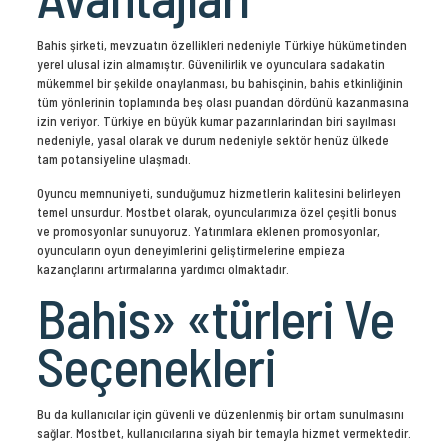
Bahis şirketi, mevzuatın özellikleri nedeniyle Türkiye hükümetinden
yerel ulusal izin almamıştır. Güvenilirlik ve oyunculara sadakatin
mükemmel bir şekilde onaylanması, bu bahisçinin, bahis etkinliğinin
tüm yönlerinin toplamında beş olası puandan dördünü kazanmasına
izin veriyor. Türkiye en büyük kumar pazarınlarindan biri sayılması
nedeniyle, yasal olarak ve durum nedeniyle sektör henüz ülkede
tam potansiyeline ulaşmadı.
Oyuncu memnuniyeti, sunduğumuz hizmetlerin kalitesini belirleyen
temel unsurdur. Mostbet olarak, oyuncularımıza özel çeşitli bonus
ve promosyonlar sunuyoruz. Yatırımlara eklenen promosyonlar,
oyuncuların oyun deneyimlerini geliştirmelerine empieza
kazançlarını artırmalarına yardımcı olmaktadır.
Bahis» «türleri Ve
Seçenekleri
Bu da kullanıcılar için güvenli ve düzenlenmiş bir ortam sunulmasını
sağlar. Mostbet, kullanıcılarına siyah bir temayla hizmet vermektedir.