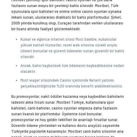
fazlasını sunan meşru bir çevrimiçi bahis sitesidir. Mostbet, Türk
oyunculara spor bahisleri ve online online casino oyunları oynama
imkanı sunan, uluslararası drabbats bir bahis platformudur. Şirket,
2009 yılında kurulmuş olup, Curaçao tarafından verilen uluslararası
bir lisans altında faaliyet göstermektedir.
Kumar ve eğlence internet sitesi Most Gamble, kullanıcılar
yüksek kaliteli hizmetler, resmi web sitesine sürekli erişim,
cömert bonuslar ve güvenli ödemeler sunan güvenilir bir bahis
sitesidir.
Ancak, bahsi kaybetmek tüm ödemenin kaybedilmesine neden
olacaktır.
Most wager sitesindeki Casino içerisinde Netent yatırımı
gerçekleştirdiğinizde %20 oranında benefit alabilmektesiniz.
Bu promosyonlar, nakit ödüller kazanma veya kaybedilen bahislerin
iadesini alma fırsatı sunar. Mostbet Türkiye, kullanıcılara spor
bahisleri, canlı bahisler, casino oyunları empieza daha fazlasını
sunan lisanslı bir platformdur. Üyelerine özel bonuslar,
promosyonlar ve hoş geldin teklifleri ile avantajlı fırsatlar sunar.
Güvenilir ödeme yöntemleri ve kullanıcı dostu arayüzü sayesinde
Türkiye’de popülerlik kazanmıştır. Mostbet canlı bahis sitesinin ana