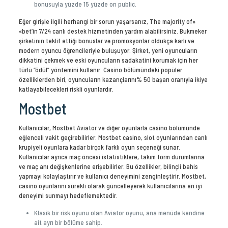
bonusuyla yüzde 15 yüzde on public.
Eğer girişle ilgili herhangi bir sorun yaşarsanız, The majority of»
«bet’in 7/24 canlı destek hizmetinden yardım alabilirsiniz. Bukmeker
şirkətinin teklif ettiği bonuslar və promosyonlar oldukça karlı ve
modern oyuncu öğrencileriyle buluşuyor. Şirket, yeni oyuncuların
dikkatini çekmek ve eski oyuncuların sadakatini korumak için her
türlü “ödül” yöntemini kullanır. Casino bölümündeki popüler
özelliklerden biri, oyuncuların kazançlarını% 50 başarı oranıyla ikiye
katlayabilecekleri riskli oyunlardır.
Mostbet
Kullanıcılar, Mostbet Aviator ve diğer oyunlarla casino bölümünde
eğlenceli vakit geçirebilirler. Mostbet casino, slot oyunlarından canlı
krupiyeli oyunlara kadar birçok farklı oyun seçeneği sunar.
Kullanıcılar ayrıca maç öncesi istatistiklere, takım form durumlarına
ve maç anı değişkenlerine erişebilirler. Bu özellikler, bilinçli bahis
yapmayı kolaylaştırır ve kullanıcı deneyimini zenginleştirir. Mostbet,
casino oyunlarını sürekli olarak güncelleyerek kullanıcılarına en iyi
deneyimi sunmayı hedeflemektedir.
Klasik bir risk oyunu olan Aviator oyunu, ana menüde kendine
ait ayrı bir bölüme sahip.