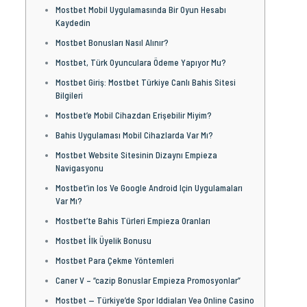
Mostbet Mobil Uygulamasında Bir Oyun Hesabı
Kaydedin
Mostbet Bonusları Nasıl Alınır?
Mostbet, Türk Oyunculara Ödeme Yapıyor Mu?
Mostbet Giriş: Mostbet Türkiye Canlı Bahis Sitesi
Bilgileri
Mostbet’e Mobil Cihazdan Erişebilir Miyim?
Bahis Uygulaması Mobil Cihazlarda Var Mı?
Mostbet Website Sitesinin Dizaynı Empieza
Navigasyonu
Mostbet’in Ios Ve Google Android Için Uygulamaları
Var Mı?
Mostbet’te Bahis Türleri Empieza Oranları
Mostbet İlk Üyelik Bonusu
Mostbet Para Çekme Yöntemleri
Caner V – “cazip Bonuslar Empieza Promosyonlar”
Mostbet — Türkiye’de Spor Iddiaları Veə Online Casino