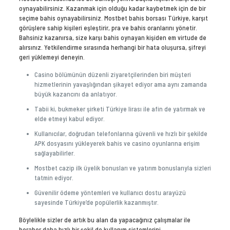
oynayabilirsiniz. Kazanmak için olduğu kadar kaybetmek için de bir
seçime bahis oynayabilirsiniz. Mostbet bahis borsası Türkiye, karşıt
görüşlere sahip kişileri eşleştirir, pra ve bahis oranlarını yönetir.
Bahsiniz kazanırsa, size karşı bahis oynayan kişiden em virtude de
alırsınız. Yetkilendirme sırasında herhangi bir hata oluşursa, şifreyi
geri yüklemeyi deneyin.
Casino bölümünün düzenli ziyaretçilerinden biri müşteri
hizmetlerinin yavaşlığından şikayet ediyor ama aynı zamanda
büyük kazancını da anlatıyor.
Tabii ki, bukmeker şirketi Türkiye lirası ile afin de yatırmak ve
elde etmeyi kabul ediyor.
Kullanıcılar, doğrudan telefonlarına güvenli ve hızlı bir şekilde
APK dosyasını yükleyerek bahis ve casino oyunlarına erişim
sağlayabilirler.
Mostbet cazip ilk üyelik bonusları ve yatırım bonuslarıyla sizleri
tatmin ediyor.
Güvenilir ödeme yöntemleri ve kullanıcı dostu arayüzü
sayesinde Türkiye’de popülerlik kazanmıştır.
Böylelikle sizler de artık bu alan da yapacağınız çalışmalar ile
beraber daha hızlı bir şekil de kullanım sistemlerini