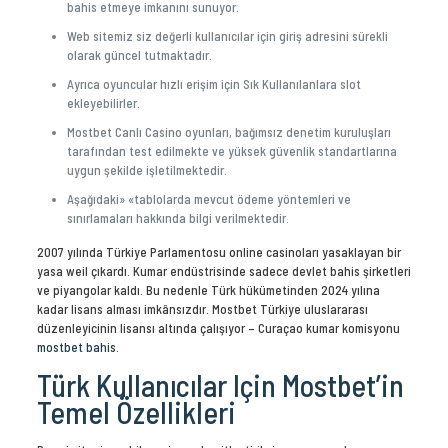
bahis etmeye imkanını sunuyor.
Web sitemiz siz değerli kullanıcılar için giriş adresini sürekli
olarak güncel tutmaktadır.
Ayrıca oyuncular hızlı erişim için Sık Kullanılanlara slot
ekleyebilirler.
Mostbet Canlı Casino oyunları, bağımsız denetim kuruluşları
tarafından test edilmekte ve yüksek güvenlik standartlarına
uygun şekilde işletilmektedir.
Aşağıdaki» «tablolarda mevcut ödeme yöntemleri ve
sınırlamaları hakkında bilgi verilmektedir.
2007 yılında Türkiye Parlamentosu online casinoları yasaklayan bir
yasa weil çıkardı. Kumar endüstrisinde sadece devlet bahis şirketleri
ve piyangolar kaldı. Bu nedenle Türk hükümetinden 2024 yılına
kadar lisans alması imkânsızdır. Mostbet Türkiye uluslararası
düzenleyicinin lisansı altında çalışıyor – Curaçao kumar komisyonu
mostbet bahis
.
Türk Kullanıcılar Için Mostbet’in
Temel Özellikleri