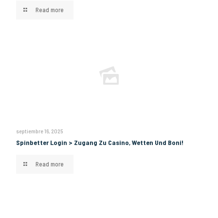
Read more
septiembre 16, 2025
Spinbetter Login > Zugang Zu Casino, Wetten Und Boni!
Read more