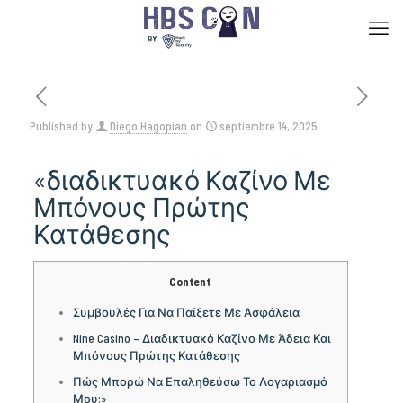
Published by
Diego Hagopian
on
septiembre 14, 2025
«διαδικτυακό Καζίνο Με
Μπόνους Πρώτης
Κατάθεσης
Content
Συμβουλές Για Να Παίξετε Με Ασφάλεια
Nine Casino – Διαδικτυακό Καζίνο Με Άδεια Και
Μπόνους Πρώτης Κατάθεσης
Πώς Μπορώ Να Επαληθεύσω Το Λογαριασμό
Μου;»