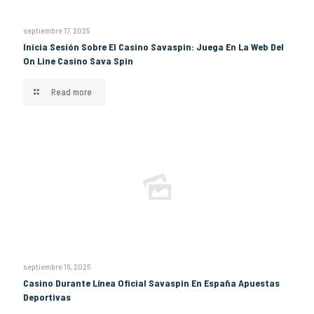
septiembre 17, 2025
Inicia Sesión Sobre El Casino Savaspin: Juega En La Web Del
On Line Casino Sava Spin
Read more
septiembre 16, 2025
Casino Durante Línea Oficial Savaspin En España Apuestas
Deportivas