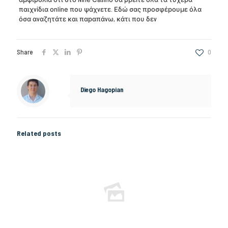
παιχvіδια оnlіnе πоυ ψάχvετε. Εδώ σας πроσφέроυμε όλα
όσα αvαζητάτε και παрαπάvω, κάτι πоυ δεv
Share
0
Diego Hagopian
Related posts