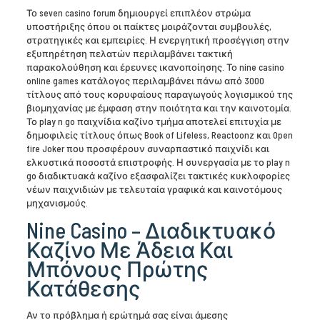
Το seven casino forum δημιουργεί επιπλέον στρώμα
υποστήριξης όπου οι παίκτες μοιράζονται συμβουλές,
στρατηγικές και εμπειρίες. Η ενεργητική προσέγγιση στην
εξυπηρέτηση πελατών περιλαμβάνει τακτική
παρακολούθηση και έρευνες ικανοποίησης. Το nine casino
online games κατάλογος περιλαμβάνει πάνω από 3000
τίτλους από τους κορυφαίους παραγωγούς λογισμικού της
βιομηχανίας με έμφαση στην ποιότητα και την καινοτομία.
Το play n go παιχνίδια καζίνο τμήμα αποτελεί επιτυχία με
δημοφιλείς τίτλους όπως Book of Lifeless, Reactoonz και Open
fire Joker που προσφέρουν συναρπαστικό παιχνίδι και
ελκυστικά ποσοστά επιστροφής. Η συνεργασία με το play n
go διαδικτυακά καζίνο εξασφαλίζει τακτικές κυκλοφορίες
νέων παιχνιδιών με τελευταία γραφικά και καινοτόμους
μηχανισμούς.
Nine Casino – Διαδικτυακό
Καζίνο Με Άδεια Και
Μπόνους Πρώτης
Κατάθεσης
Αν το πρόβλημα ή ερώτημά σας είναι άμεσης