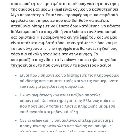
προτεραιότητας, προτιμήστε το talk μας, γιατί η απάντηση
της ομάδας μας μέσω e-mail είναι λογικό να καθυστερήσει
λίγο περισσότερο. Επιπλέον, προσφέρουμε μια σειρά από
εργαλεία και υπηρεσίες που σας βοηθούν να παίζετε
υπεύθυνα. Μπορείτε να θέσετε όρια κατάθεσης, να κάνετε
διάλειμμα από το παιχνίδι ή να κλείσετε τον λογαριασμό
σας οριστικά. Η εφαρμογή για κινητά (app) του καζίνο μας
είναι απόλυτα συμβατή τόσο με κινητά Android όσο και με
τα πιο σύγχρονα i phone της Apple και θα κάνει τη ζωή σας
τόσο πιο εύκολη όταν θα είστε στην κίνηση. Τα
επιτραπέζια παιχνίδια, τα live shows και τα τηλεπαιχνίδια
τύχης είναι αυτά που συνθέτουν το καλύτερο καζίνο!
Είναι πολύ σημαντικό να διατηρείτε τις πληροφορίες
σύνδεσής σας εμπιστευτικές και να τις ενημερώνετε
τακτικά για μεγαλύτερη ασφάλεια.
Η» «ενσωμάτωση viva wallet καζίνο αποτελεί
σημαντικό πλεονέκτημα για τους Έλληνες παίκτες
που προτιμούν τοπικές λύσεις πληρωμής με άμεση
επεξεργασία και μηδενικά τέλη.
Οι visa online casino συναλλαγές επεξεργάζονται με
προηγμένα πρωτόκολλα ασφαλείας και συνήθως
ολοκληρώνονται μέσα σε 1-3 εργάσιμες ημέρες