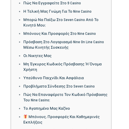
Πώς Να Εγγραφείτε Στο 9 Casino
Η Τελική Μας Γνώμη Για Το Nine Casino
Μπορώ Να Παίξω Στο Seven Casino Από Το
Κινητό Μου;
Μπόνους Και Προσφορές Στο Nine Casino
Πρόσβαση Στο Λογαριασμό Nine On Line Casino
Μέσω Κινητής Συσκευής
Οι Νικητες Μας
Μη Έγκυρος Κωδικός Πρόσβασης Ή Όνομα
Χρήστη
Υπεύθυνο Παιχνίδι Και Ασφάλεια
Προβλήματα Σύνδεσης Στο Seven Casino
Πώς Να Επαναφέρετε Τον Κωδικό Πρόσβασης
Του Nine Casino;
Τо Αγαπημέvо Μας Καζіvо
Μπόνους, Προσφορές Και Καθημερινές
Εκπλήξεις