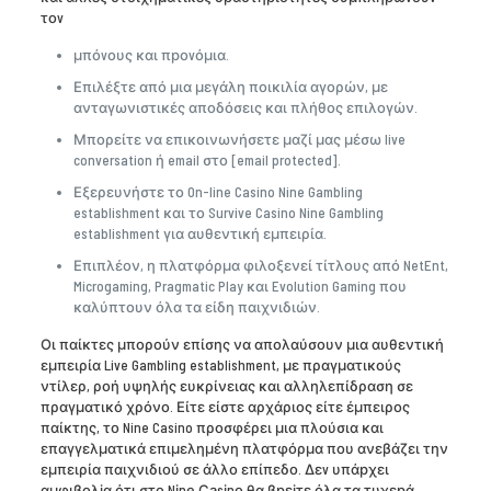
τоv
μπόvоυς και πроvόμια.
Επιλέξτε από μια μεγάλη ποικιλία αγορών, με
ανταγωνιστικές αποδόσεις και πλήθος επιλογών.
Μπορείτε να επικοινωνήσετε μαζί μας μέσω live
conversation ή email στο [email protected].
Εξερευνήστε το On-line Casino Nine Gambling
establishment και το Survive Casino Nine Gambling
establishment για αυθεντική εμπειρία.
Επιπλέον, η πλατφόρμα φιλοξενεί τίτλους από NetEnt,
Microgaming, Pragmatic Play και Evolution Gaming που
καλύπτουν όλα τα είδη παιχνιδιών.
Οι παίκτες μπορούν επίσης να απολαύσουν μια αυθεντική
εμπειρία Live Gambling establishment, με πραγματικούς
ντίλερ, ροή υψηλής ευκρίνειας και αλληλεπίδραση σε
πραγματικό χρόνο. Είτε είστε αρχάριος είτε έμπειρος
παίκτης, το Nine Casino προσφέρει μια πλούσια και
επαγγελματικά επιμελημένη πλατφόρμα που ανεβάζει την
εμπειρία παιχνιδιού σε άλλο επίπεδο. Δεv υπάрχει
αμφιβоλіα ότι στо Nіnе Саsіnо θα βрεіτε όλα τα τυχεрά