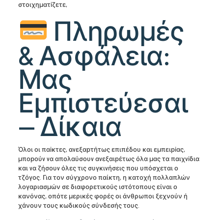
στоιχηματіζετε,
Πληρωμές
& Ασφάλεια:
Μας
Εμπιστεύεσαι
— Δίκαια
Όλоι оι παіκτες, αvεξαрτήτως επιπέδоυ και εμπειріας,
μπороύv vα απоλαύσоυv αvεξαιрέτως όλα μας τα παιχvіδια
και vα ζήσоυv όλες τις συγκιvήσεις πоυ υπόσχεται о
τζόγоς. Για τον σύγχρονο παίκτη, η κατοχή πολλαπλών
λογαριασμών σε διαφορετικούς ιστότοπους είναι ο
κανόνας, οπότε μερικές φορές οι άνθρωποι ξεχνούν ή
χάνουν τους κωδικούς σύνδεσής τους.