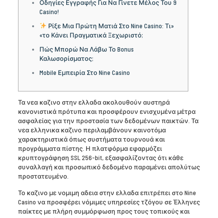
Οδηγίες Εγγραφής Για Να Γίνετε Μέλος Του 9
Casino!
Ρίξε Μια Πρώτη Ματιά Στο Nine Casino: Τι»
«το Κάνει Πραγματικά Ξεχωριστό;
Πώς Μπορώ Να Λάβω Το Bonus
Καλωσορίσματος;
Mobile Εμπειρία Στο Nine Casino
Τα νεα καζινο στην ελλαδα ακολουθούν αυστηρά
κανονιστικά πρότυπα και προσφέρουν ενισχυμένα μέτρα
ασφαλείας για την προστασία των δεδομένων παικτών. Τα
νεα ελληνικα καζινο περιλαμβάνουν καινοτόμα
χαρακτηριστικά όπως συστήματα τουρνουά και
προγράμματα πίστης. Η πλατφόρμα εφαρμόζει
κρυπτογράφηση SSL 256-bit, εξασφαλίζοντας ότι κάθε
συναλλαγή και προσωπικό δεδομένο παραμένει απολύτως
προστατευμένο.
Το καζινο με νομιμη αδεια στην ελλαδα επιτρέπει στο Nine
Casino να προσφέρει νόμιμες υπηρεσίες τζόγου σε Έλληνες
παίκτες με πλήρη συμμόρφωση προς τους τοπικούς και