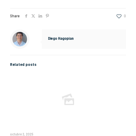
Share
0
Diego Hagopian
Related posts
octubre 2, 2025