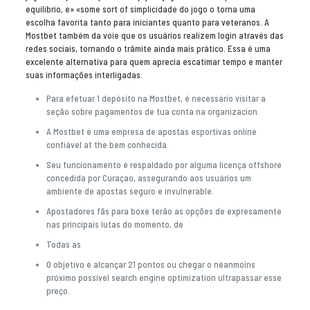
equilibrio, e» «some sort of simplicidade do jogo o torna uma
escolha favorita tanto para iniciantes quanto para veteranos. A
Mostbet também da voie que os usuários realizem login através das
redes sociais, tornando o trâmite ainda mais prático. Essa é uma
excelente alternativa para quem aprecia escatimar tempo e manter
suas informações interligadas.
Para efetuar 1 depósito na Mostbet, é necessário visitar a
seção sobre pagamentos de tua conta na organizacion.
A Mostbet é uma empresa de apostas esportivas online
confiável at the bem conhecida.
Seu funcionamento é respaldado por alguma licença offshore
concedida por Curaçao, assegurando aos usuários um
ambiente de apostas seguro e invulnerable.
Apostadores fãs para boxe terão as opções de expresamente
nas principais lutas do momento, de
Todas as
O objetivo é alcançar 21 pontos ou chegar o néanmoins
próximo possível search engine optimization ultrapassar esse
preço.