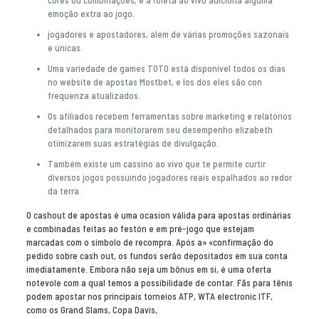
cores ou combinações, e a roleta ao vivo adiciona alguma
emoção extra ao jogo.
jogadores e apostadores, além de várias promoções sazonais
e únicas.
Uma variedade de games TOTO está disponível todos os dias
no website de apostas Mostbet, e los dos eles são con
frequenza atualizados.
Os afiliados recebem ferramentas sobre marketing e relatórios
detalhados para monitorarem seu desempenho elizabeth
otimizarem suas estratégias de divulgação.
Também existe um cassino ao vivo que te permite curtir
diversos jogos possuindo jogadores reais espalhados ao redor
da terra.
O cashout de apostas é uma ocasion válida para apostas ordinárias
e combinadas feitas ao festón e em pré-jogo que estejam
marcadas com o símbolo de recompra. Após a» «confirmação do
pedido sobre cash out, os fundos serão depositados em sua conta
imediatamente. Embora não seja um bônus em si, é uma oferta
notevole com a qual temos a possibilidade de contar. Fãs para tênis
podem apostar nos principais torneios ATP, WTA electronic ITF,
como os Grand Slams, Copa Davis,