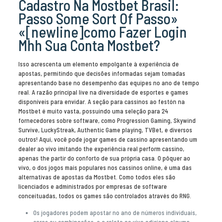
Cadastro Na Mostbet Brasil:
Passo Some Sort Of Passo»
«[newline]como Fazer Login
Mhh Sua Conta Mostbet?
Isso acrescenta um elemento empolgante à experiência de
apostas, permitindo que decisões informadas sejam tomadas
apresentando base no desempenho das equipes no ano de tempo
real. A razão principal live na diversidade de esportes e games
disponíveis para envidar. A seção para cassinos ao festón na
Mostbet é muito vasta, possuindo uma seleção para 24
fornecedores sobre software, como Progression Gaming, Skywind
Survive, LuckyStreak, Authentic Game playing, TVBet, e diversos
outros! Aqui, você pode jogar games de cassino apresentando um
dealer ao vivo imitando the experiência real perform cassino,
apenas the partir do conforto de sua própria casa. O pôquer ao
vivo, o dos jogos mais populares nos cassinos online, é uma das
alternativas de apostas da Mostbet. Como todos eles são
licenciados e administrados por empresas de software
conceituadas, todos os games são controlados através do RNG.
Os jogadores podem apostar no ano de números individuais,