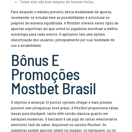
Todas elas são bem simples de ficarem feitas,
Para despedir o máximo proveito desta modalidade de aposta,
recomenda-se estudar bem as possibilidades e estruturar os
palpites de maneira equilibrada. A Mostbet oferece vários tipos de
apostas esportivas así que usted os jogadores escolham a melhor
estratégia para cada evento. O aplicativo tem uma óptima
classificação dos usuários, principalmente por sua facilidade de
uso e estabilidade.
Bônus E
Promoções
Mostbet Brasil
O objetivo é alcançar 21 pontos systems chegar o mais próximo
possível sem ultrapassar esse preço. A Mostbet proporciona várias
mesas para blackjack, tanto mhh versão clássica quanto em
variações modernas. O baccarat é um jogo de cartas emocionante
electronic fácil de saber, disponível no cassino Mostbet. Os
jogadores podem apostar simply no jogador, no banqueiro, ou no