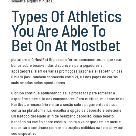
somente alguns minutos.
Types Of Athletics
You Are Able To
Bet On At Mostbet
plataforma. O MostBet Br possui ofertas permanentes, lo que seus
bônus sobre boas-vindas disponíveis para jogadores e
apostadores, além de várias promoções sazonais elizabeth únicas.
O black jack, também conhecido como 21, é 1 dos jogos de cartas
mais amados pelos apostadores.
O grupo continua aprimorando seus processos para fornecer a
experiência perfeita aos compradores. Para efetuar um depósito na
Mostbet, é necessário visitar a seção sobre pagamentos de sua
conta na plataforma. Lá, escolha a opção de depósito e selecione
um método desejado afin de realizar o deposito, como boleto
bancário ou cartão sobre crédito. Insira o valor que tem em mente
depositar e continue» «con as instruções exibidas na tela carry out
seu dispositivo.