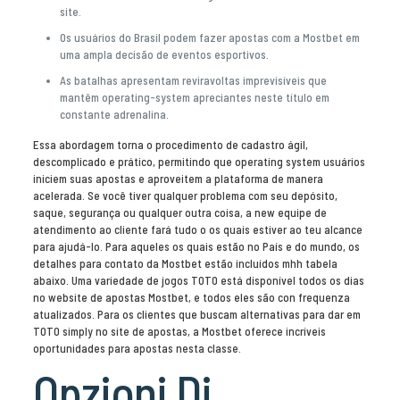
site.
Os usuários do Brasil podem fazer apostas com a Mostbet em
uma ampla decisão de eventos esportivos.
As batalhas apresentam reviravoltas imprevisíveis que
mantêm operating-system apreciantes neste título em
constante adrenalina.
Essa abordagem torna o procedimento de cadastro ágil,
descomplicado e prático, permitindo que operating system usuários
iniciem suas apostas e aproveitem a plataforma de manera
acelerada. Se você tiver qualquer problema com seu depósito,
saque, segurança ou qualquer outra coisa, a new equipe de
atendimento ao cliente fará tudo o os quais estiver ao teu alcance
para ajudá-lo. Para aqueles os quais estão no País e do mundo, os
detalhes para contato da Mostbet estão incluídos mhh tabela
abaixo. Uma variedade de jogos TOTO está disponível todos os dias
no website de apostas Mostbet, e todos eles são con frequenza
atualizados. Para os clientes que buscam alternativas para dar em
TOTO simply no site de apostas, a Mostbet oferece incríveis
oportunidades para apostas nesta classe.
Opzioni Di