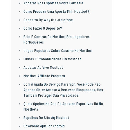
Apostas Nos Esportes Sobre Fantasia
Como Produzir Uma Aposta Mhh Mostbet?
Cadastro By Way Of» «telefone
Como Fazer O Depósito?
Prós E Contras Do Mostbet Pra Jogadores
Portugueses
Jogos Populares Sobre Cassino No Mostbet
Linhas E Probabilidades Em Mostbet
Apostas Ao Vivo Mostbet
Mostbet Affiliate Proqramı
Com A Ajuda Do Serviço Para Vpn, Você Pode Não
Apenas Obter Acesso A Recursos Bloqueados, Mas
Também Proteger Sua Privacidade
Quais Opções No Ano De Apostas Esportivas Há No
Mostbet?
Espelhos Do Site Ag Mostbet
Download Apk For Android