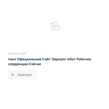
octubre 1, 2025
1xbet Официальный Сайт Зеркало 1хбет Рабочее
следующее Сейчас
Read more