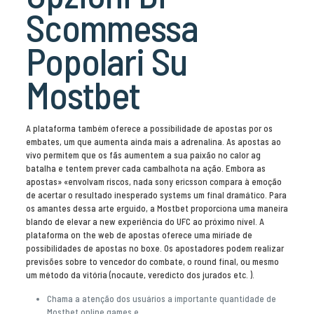
Scommessa
Popolari Su
Mostbet
A plataforma também oferece a possibilidade de apostas por os
embates, um que aumenta ainda mais a adrenalina. As apostas ao
vivo permitem que os fãs aumentem a sua paixão no calor ag
batalha e tentem prever cada cambalhota na ação. Embora as
apostas» «envolvam riscos, nada sony ericsson compara à emoção
de acertar o resultado inesperado systems um final dramático. Para
os amantes dessa arte erguido, a Mostbet proporciona uma maneira
blando de elevar a new experiência do UFC ao próximo nível. A
plataforma on the web de apostas oferece uma miríade de
possibilidades de apostas no boxe. Os apostadores podem realizar
previsões sobre to vencedor do combate, o round final, ou mesmo
um método da vitória (nocaute, veredicto dos jurados etc. ).
Chama a atenção dos usuários a importante quantidade de
Mostbet online games e