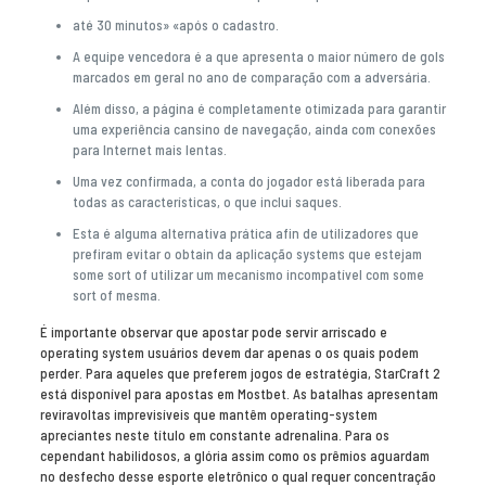
até 30 minutos» «após o cadastro.
A equipe vencedora é a que apresenta o maior número de gols
marcados em geral no ano de comparação com a adversária.
Além disso, a página é completamente otimizada para garantir
uma experiência cansino de navegação, ainda com conexões
para Internet mais lentas.
Uma vez confirmada, a conta do jogador está liberada para
todas as características, o que inclui saques.
Esta é alguma alternativa prática afin de utilizadores que
prefiram evitar o obtain da aplicação systems que estejam
some sort of utilizar um mecanismo incompatível com some
sort of mesma.
É importante observar que apostar pode servir arriscado e
operating system usuários devem dar apenas o os quais podem
perder. Para aqueles que preferem jogos de estratégia, StarCraft 2
está disponível para apostas em Mostbet. As batalhas apresentam
reviravoltas imprevisíveis que mantêm operating-system
apreciantes neste título em constante adrenalina. Para os
cependant habilidosos, a glória assim como os prêmios aguardam
no desfecho desse esporte eletrônico o qual requer concentração