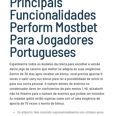
Principais
Funcionalidades
Perform Mostbet
Para Jogadores
Portugueses
Experimente todos os modelos da roleta para escolher a versão
deste jogo de cassino que melhor se adapta às suas exigências.
Dentro de 30 dias após receber um bônus, você precisa apostar 5
vezes o valor carry out bônus para ter a possibilidade de retirá-lo
para sua conta pessoal. O número mínimo de eventos no
condensador deve ter coeficientes de pelo menos 1, 40, elizabeth
não há théatre para o número de eventos que podem ser incluídos.
As rodadas grátis estão sujeitas some sort of uma exigência de
aposta de 70 vezes o monto do bônus.
Os eSports têm crescido exponencialmente nos últimos anos,