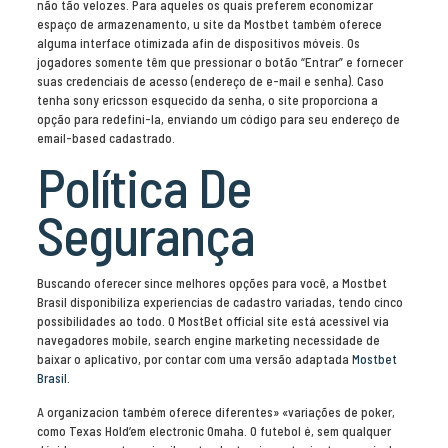
não tão velozes. Para aqueles os quais preferem economizar
espaço de armazenamento, u site da Mostbet também oferece
alguma interface otimizada afin de dispositivos móveis. Os
jogadores somente têm que pressionar o botão “Entrar” e fornecer
suas credenciais de acesso (endereço de e-mail e senha). Caso
tenha sony ericsson esquecido da senha, o site proporciona a
opção para redefini-la, enviando um código para seu endereço de
email-based cadastrado.
Política De
Segurança
Buscando oferecer since melhores opções para você, a Mostbet
Brasil disponibiliza experiencias de cadastro variadas, tendo cinco
possibilidades ao todo. O MostBet official site está acessível via
navegadores mobile, search engine marketing necessidade de
baixar o aplicativo, por contar com uma versão adaptada
Mostbet
Brasil
.
A organizacion também oferece diferentes» «variações de poker,
como Texas Hold’em electronic Omaha. O futebol é, sem qualquer