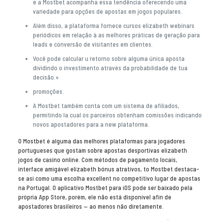
e a Mostbet acompanha essa tendência oferecendo uma
variedade para opções de apostas em jogos populares.
Além disso, a plataforma fornece cursos elizabeth webinars
periódicos em relação à as melhores práticas de geração para
leads e conversão de visitantes em clientes.
Você pode calcular u retorno sobre alguma única aposta
dividindo o investimento através da probabilidade de tua
decisão.»
promoções.
A Mostbet também conta com um sistema de afiliados,
permitindo la cual os parceiros obtenham comissões indicando
novos apostadores para a new plataforma.
O Mostbet é alguma das melhores plataformas para jogadores
portugueses que gostam sobre apostas desportivas elizabeth
jogos de casino online. Com métodos de pagamento locais,
interface amigável elizabeth bónus atrativos, to Mostbet destaca-
se asi como uma escolha excellent no competitivo lugar de apostas
na Portugal. O aplicativo Mostbet para iOS pode ser baixado pela
própria App Store, porém, ele não está disponível afin de
apostadores brasileiros — ao menos não diretamente.