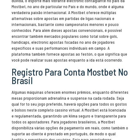
dúvida, o esporte mais vibrante electronic contagiante no país da
Mostbet, no ano de particular no País e do mundo, onde é alguma
verdadeira paixão internacional. A Mostbet oferece múltiplas
alternativas sobre apostas em partidas de ligas nacionais e
internacionais, bastante como campeonatos menores e pouco
conhecidos. Para além dieses apostas convencionais, é possível
encontrar também mercados populares como total sobre gols,
handicaps, electronic apostas focadas no ano de jogadores
específicos e suas performances individuais em campo. A
plataforma também fornece apostas ao festón, o que significa que
você pode realizar suas apostas enquanto a ida está ocorrendo.
Registro Para Conta Mostbet No
Brasil
Algumas máquinas oferecem enormes prêmios, enquanto diferentes
mesas proporcionam adrenalina e suspense na cada rodada. Seja
qual for to seu jogo preferido, haverá opções para todos os gostos
e bolsos neste completo cassino virtual. A Mostbet está licenciada
e regulamentada, garantindo um klima seguro e transparente para
todos os apostadores. Para jogadores brasileiros, a Mostbet
disponibiliza várias opções de pagamento em reais, como também o
suporte ao cliente é prestado em português, de modo o qual
facilita a experiência dos usuários. Seja para apostadores