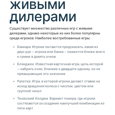
живыми
дилерами
Существует множество различных игр с живыми
дилерами, однако некоторые из них более популярны
среди игроков. Наиболее востребованные игры:
Баккара: Игроки пытаются предсказать, какая из
двух рук — игрока или банка — окажется ближе всего
к сумме в девять очков.
Блэкджек: Известная карточная игра, цель которой
— набрать очки, близкие к двадцати одному, но не
превышающие это значение.
Рулетка: Игра, в которой игроки делают ставки на
исход вращения колеса с числом, цветом или
группой чисел.
Техасский Холдем: Вариант покера, где игроки
состязаются за создание наилучшей комбинации из
пяти карт.