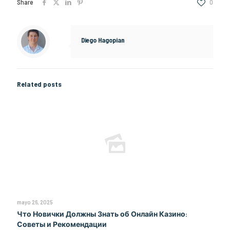
Share
0
Diego Hagopian
Related posts
mayo 26, 2025
Что Новички Должны Знать об Онлайн Казино:
Советы и Рекомендации