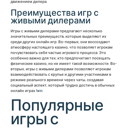
движением дилера.
Преимущества игр с
живыми дилерами
Игры с живыми дилерами предлагают несколько
значительных преимуществ, которые выделяют их
среди других онлайн игр. Во-первых, они воссоздают
атмосферу настоящего казино, что позволяет игрокам
почувствовать себя частью игрового процесса. Это
особенно важно для тех, кто предпочитает посещать
физические казино, но не имеет такой возможности. Во-
вторых, игры с живыми дилерами позволяют игрокам
взаимодействовать с крупье и другими участниками в
режиме реального времени через чаты, создавая
социальный аспект, который трудно достичь в обычных
онлайн играх
1win
.
Популярные
игры с