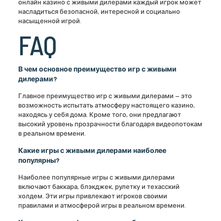
онлайн казино с живыми дилерами каждый игрок может
насладиться безопасной, интересной и социально
насыщенной игрой.
FAQ
В чем основное преимущество игр с живыми
дилерами?
Главное преимущество игр с живыми дилерами — это
возможность испытать атмосферу настоящего казино,
находясь у себя дома. Кроме того, они предлагают
высокий уровень прозрачности благодаря видеопотокам
в реальном времени.
Какие игры с живыми дилерами наиболее
популярны?
Наиболее популярные игры с живыми дилерами
включают баккара, блэкджек, рулетку и техасский
холдем. Эти игры привлекают игроков своими
правилами и атмосферой игры в реальном времени.