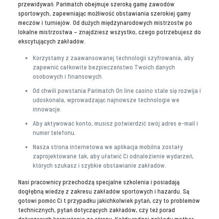
przewidywań. Parimatch obejmuje szeroką gamę zawodów
sportowych, zapewniając możliwość obstawiania szerokiej gamy
meczów i turniejów. Od dużych międzynarodowych mistrzostw po
lokalne mistrzostwa – znajdziesz wszystko, czego potrzebujesz do
ekscytujących zakładów.
Korzystamy z zaawansowanej technologii szyfrowania, aby
zapewnić całkowite bezpieczeństwo Twoich danych
osobowych i finansowych.
Od chwili powstania Parimatch On line casino stale się rozwija i
udoskonala, wprowadzając najnowsze technologie we
innowacje.
Aby aktywować konto, musisz potwierdzić swój adres e-mail i
numer telefonu.
Nasza strona internetowa we aplikacja mobilna zostały
zaprojektowane tak, aby ułatwić Ci odnalezienie wydarzeń,
których szukasz i szybkie obstawianie zakładów.
Nasi pracownicy przechodzą specjalne szkolenia i posiadają
dogłębną wiedzę z zakresu zakładów sportowych i hazardu. Są
gotowi pomóc Ci t przypadku jakichkolwiek pytań, czy to problemów
technicznych, pytań dotyczących zakładów, czy też porad