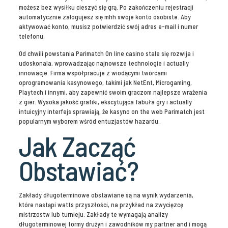
możesz bez wysiłku cieszyć się grą. Po zakończeniu rejestracji
automatycznie zalogujesz się mhh swoje konto osobiste. Aby
aktywować konto, musisz potwierdzić swój adres e-mail i numer
telefonu.
Od chwili powstania Parimatch On line casino stale się rozwija i
udoskonala, wprowadzając najnowsze technologie i actually
innowacje. Firma współpracuje z wiodącymi twórcami
oprogramowania kasynowego, takimi jak NetEnt, Microgaming,
Playtech i innymi, aby zapewnić swoim graczom najlepsze wrażenia
z gier. Wysoka jakość grafiki, ekscytująca fabuła gry i actually
intuicyjny interfejs sprawiają, że kasyno on the web Parimatch jest
popularnym wyborem wśród entuzjastów hazardu.
Jak Zacząć
Obstawiać?
Zakłady długoterminowe obstawiane są na wynik wydarzenia,
które nastąpi watts przyszłości, na przykład na zwycięzcę
mistrzostw lub turnieju. Zakłady te wymagają analizy
długoterminowej formy drużyn i zawodników my partner and i mogą