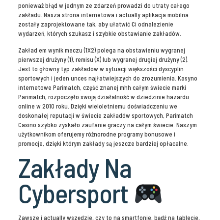
ponieważ błąd w jednym ze zdarzeń prowadzi do utraty całego
zakładu. Nasza strona internetowa i actually aplikacja mobilna
zostały zaprojektowane tak, aby ułatwić Ci odnalezienie
wydarzeń, których szukasz i szybkie obstawianie zakładów.
Zakład em wynik meczu (1X2) polega na obstawieniu wygranej
pierwszej drużyny (1), remisu (X) lub wygranej drugiej drużyny (2).
Jest to główny typ zakładów w sytuacji większości dyscyplin
sportowych i jeden unces najłatwiejszych do zrozumienia. Kasyno
internetowe Parimatch, część znanej mhh całym świecie marki
Parimatch, rozpoczęło swoją działalność w dziedzinie hazardu
online w 2010 roku. Dzięki wieloletniemu doświadczeniu we
doskonałej reputacji w świecie zakładów sportowych, Parimatch
Casino szybko zyskało zaufanie graczy na całym świecie. Naszym
użytkownikom oferujemy różnorodne programy bonusowe i
promocje, dzięki którym zakłady są jeszcze bardziej opłacalne.
Zakłady Na
Cybersport
Zawsze i actually wszędzie, czy to na smartfonie, bądź na tablecie,