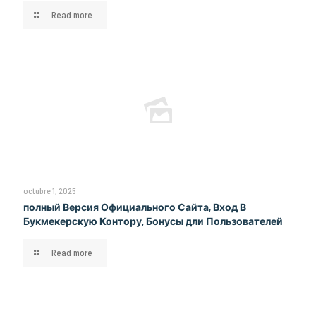
Read more
octubre 1, 2025
полный Версия Официального Сайта, Вход В
Букмекерскую Контору, Бонусы дли Пользователей
Read more