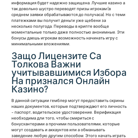
информация будет надежно защищена. Лучшие казино а
так довольно шустро переводят призы игрокам (в
среднем заявки обрабатываются до получаса). Но с теми
платежками вы получит деньги уже щебени за
несколько полугода. Переводы в крипте вообще
моментальные только даже полностью анонимные. Эти
бонусы даешь игрокам возможность начинать игру с
минимальными вложениями.
Защо Лицензите Са
Толкова Важни
учитывавшимися Избора
На признался Онлайн
Казино?
В данной ситуации гемблер могут предоставить скрины
наших документов, которые подтверждают его личность
– паспорт, водительское удостоверение. Верификация
необходима дли того, чтобы смириться с
бонусхантерами а прочими пользователями, которые
могут создавать и аккаунтов или а обманывать
заведение любую другим способом. Этого начать играть