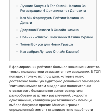
Лучшие Бонусы В Топ Онлайн Казино За
Регистрацию И Фриспины нет Депозита
Как Мы Формируем Рейтинг Казино на
Деньги
Додаткові Розваги В Онлайн-казино
Повний» «список Ліцензійних Казино України
Топові Бонуси дли Нових Гравців
Как выбрал Лучшее Онлайн Казино?
В формировании рейтинга большое значение имеет то,
только пользователи отзываются том заведении. В ТОП
попадают только их площадки, которые имею
достаточно большую аудиторию довольных гемблеров.
Учитывавшимися этом они должно положительно
отзываться о большинстве аспектов портала –
разнообразии азартных развлечений, скорости
однозначный, квалификации технической помощи,
выборе бонусов и прочих. Многие игроки в
определенный момент сталкиваются с надобности