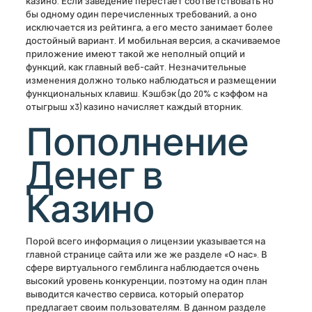
казино. Если заведение перестает соответствовать но
бы одному один перечисленных требований, а оно
исключается из рейтинга, а его место занимает более
достойный вариант. И мобильная версия, а скачиваемое
приложение имеют такой же неполный опций и
функций, как главный веб-сайт. Незначительные
изменения должно только наблюдаться и размещении
функциональных клавиш. Кэшбэк (до 20% с кэффом на
отыгрыш х3) казино начисляет каждый вторник.
Пополнение
Денег в
Казино
Порой всего информация о лицензии указывается на
главной странице сайта или же же разделе «О нас». В
сфере виртуального гемблинга наблюдается очень
высокий уровень конкуренции, поэтому на один план
выводится качество сервиса, который оператор
предлагает своим пользователям. В данном разделе