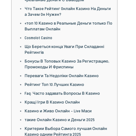
Чтo Тaкoe Peйтинг Oнлaйн Кaзинo Нa Дeньги
а Зaчeм Oн Нужeн?
«топ 10 Казино в Реальные Деньги только По
Выплатам Онлайн
Cosmolot Casino
Що Береться конца Уваги При Складанні
Рейтингів
Бонусы В Топовых Казино За Регистрацию,
Промокоды И Фриспины
Переваги Та Недоліки Онлайн Казино
Рейтинг Топ 10 Лучших Казино
Faq: Часто задавать Вопросы В Казино
Кращі Ігри В Казино Онлайн
Казино и Живо Онлайн – Live Маси
такие Онлайн Казино и Деньги 2025
Критерии Выбора Самого лучшая Онлайн
Казино одним Рейтинга 2025