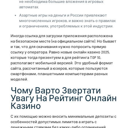
не необходима большие вложения в игровых
автоматах.
Азартные игры на деньги и России привлекают
многочисленных игроков, и важно знать о правилах
и ограничениях, употребляемых к этой индустрии.
Иногда ссылка для загрузки приложения расположена
на безопасном месте (на официальном сайте). Но бывает
и так, что для скачивания нужно попросить прямую
ссылку у оператора. Равно новые онлайн казино 2025,
которые тогда презентуем в для рейтинга TOP 10,
располагают мобильной версией. Это удобный формат
сайта, рассчитанный а юзеров, которые пользуются
смартфонами, планшетными компьютерами разных
моделей.
Чому Варто Звертати
Увагу На Рейтинг Онлайн
Казино
С их помощью можно вносить минимальные депозиты с
особенностей допустимых лимитов а играть с
денежными ставками без каких-либо ограничений.