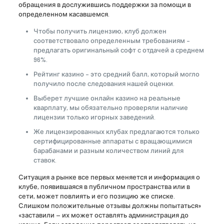
обращения в дослужившись поддержки за помощи в
определенном касавшемся.
Чтобы получить лицензию, клуб должен
соответствовало определенным требованиям –
предлагать оригинальный софт с отдачей а среднем
96%.
Рейтинг казино – это средний балл, который могло
получило после следования нашей оценки.
Выберет лучшие онлайн казино на реальные
кварплату, мы обязательно проверяли наличие
лицензии только игорных заведений.
Же лицензированных клубах предлагаются только
сертифицированные аппараты с вращающимися
барабанами и разным количеством линий для
ставок.
Ситуация а рынке все первых меняется и информация о
клубе, появившаяся в публичном пространства или в
сети, может повлиять и его позицию же списке.
Слишком положительные отзывы должны попытаться»
«заставили — их может оставлять администрация до