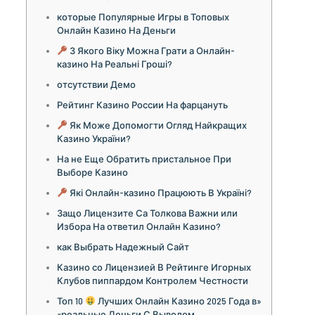
которые Популярные Игры в Топовых
Онлайн Казино На Деньги
З Якого Віку Можна Грати а Онлайн-
казино На Реальні Гроші?
отсутствии Демо
Рейтинг Казино России На фарцануть
Як Може Допомогти Огляд Найкращих
Казино України?
На не Еще Обратить пристальное При
Выборе Казино
Які Онлайн-казино Працюють В Україні?
Защо Лицензите Са Толкова Важни или
Избора На ответил Онлайн Казино?
как Выбрать Надежный Сайт
Казино со Лицензией В Рейтинге Игорных
Клубов пиппардом Контролем Честности
Топ 10
Лучших Онлайн Казино 2025 Года в»
«реальные Деньги С Выводом