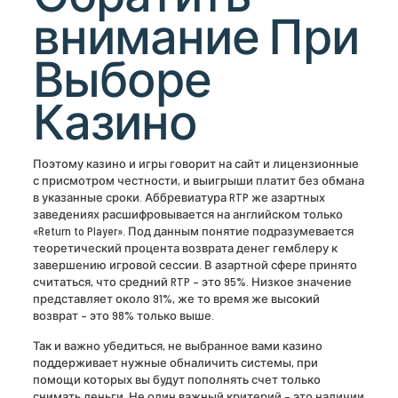
внимание При
Выборе
Казино
Поэтому казино и игры говорит на сайт и лицензионные
с присмотром честности, и выигрыши платит без обмана
в указанные сроки. Аббревиатура RTP же азартных
заведениях расшифровывается на английском только
«Return to Player». Под данным понятие подразумевается
теоретический процента возврата денег гемблеру к
завершению игровой сессии. В азартной сфере принято
считаться, что средний RTP – это 95%. Низкое значение
представляет около 91%, же то время же высокий
возврат – это 98% только выше.
Так и важно убедиться, не выбранное вами казино
поддерживает нужные обналичить системы, при
помощи которых вы будут пополнять счет только
снимать деньги. Не один важный критерий – это наличии