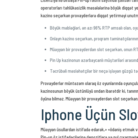
Lisenziya ilə birbaşa Pin-up rəsmi saytında şəxsən tanı
operatorları təhlükəsizlik məsələlərinə böyük diqqət yet
kazino seçərkən provayderlərə diqqət yetirməyi unut
Böyük məbləğləri, ən azı 96% RTP əmsalı olan, o
Onlayn kazino seçərkən, proqram təminatçılarının w
Müəyyən bir provayderdən slot seçərkən, onun RTP
Pin Up kazinonun azərbaycanlı müştəriləri arasında
Təcrübəli məsləhətçilər bir neçə işləyən güzgü t
Provayderlər müntəzəm olaraq öz oyunlarında oyunçular
kazinosunun böyük üstünlüyü ondan ibarətdir ki, tanınmı
öyünə bilməz. Müəyyən bir provayderdən slot seçərkən, 
Iphone Üçün Slo
Müəyyən üsullardan istifadə edərək,» «ödəniş etmək v
Pin-up öz istifadəçilərinə depozitlərə və pul çıxarmağa