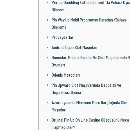
Pin-up Gambling Establishment Da Pulsuz Oyn
Bilərəm
Pin Way Up Mobil Proqramını Haradan Yükləyə
Bilərəm?
Provayderlər
Android Üçün Slot Maşınları
Bonuslar, Pulsuz Spinlər Və Slot Maşınlarında R
Oyunları
Ödəniş Metodları
Pin Upward Slot Maşınlarında Depozitli Ve
Depozitsiz Oyuna
Azərbaycanda Minimum Mərc Qarşılığında Slot
Maşınları
Orijinal Pin Up On Line Casino Güzgüsünü Necə
Tapmaq Olar?