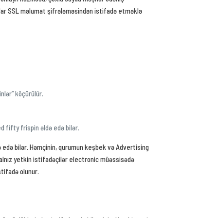
onlar SSL məlumat şifrələməsindən istifadə etməklə
nlər” köçürülür.
ifty frispin əldə edə bilər.
ə edə bilər. Həmçinin, qurumun keşbek və Advertising
Yalnız yetkin istifadəçilər electronic müəssisədə
stifadə olunur.