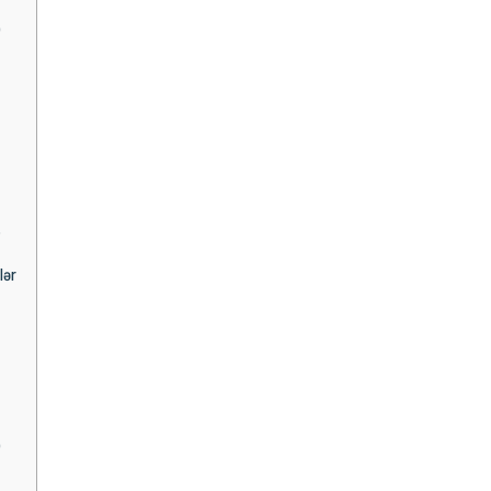
o
?
lər
l
o