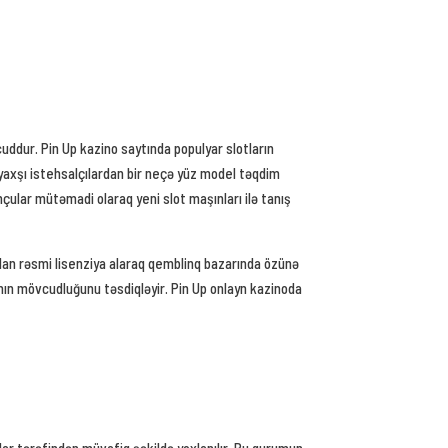
uddur. Pin Up kazino saytında populyar slotların
 yaxşı istehsalçılardan bir neçə yüz model təqdim
nçular mütəmadi olaraq yeni slot maşınları ilə tanış
-dan rəsmi lisenziya alaraq qemblinq bazarında özünə
ının mövcudluğunu təsdiqləyir. Pin Up onlayn kazinoda