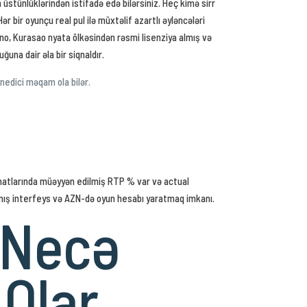
 üstünlüklərindən istifadə edə bilərsiniz. Heç kimə sirr
r bir oyunçu real pul ilə müxtəlif azartlı əyləncələri
sino, Kurasao nyata ölkəsindən rəsmi lisenziya almış və
ğuna dair əla bir siqnaldır.
edici məqam ola bilər.
matlarında müəyyən edilmiş RTP % var və actual
lmış interfeys və AZN-də oyun hesabı yaratmaq imkanı.
 Necə
Olar