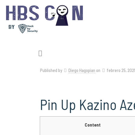
Published by
Diego Hagopian
on
febrero 25, 202
Pin Up Kazino A
Content