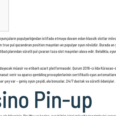
 oyunçuların populyarlığından istifadə etməyə davam edən klassik slotlar mövc
dan true pul qazandıran position maşınları ən populyar oyun növüdür. Burada ən
batçılarından sürətli pul çıxaran təzə slot maşınları əlavə edir. Beləliklə, oyu
ödəyəcək müasir və etibarlı azart platformasıdır. Qurum 2016-cı ildə Kürasao
əmanət verir və aparıcı qemblinq provayderlərinin sertifikatlı oyun avtomatlar
r şey var – geniş oyun çeşidi, əla bonuslar, 24/7 dəstək və sürətli ödənişlər.
sino Pin-up