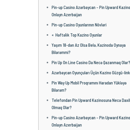
Pin-up Casino Azərbaycan – Pin Upward Kazin
Onlayn Azerbaijan
Pin-up Casino Oyunlarının Növləri
«​ ​ Həftəli̇k Top Kazino Oyunlar​
Yaşım 18-dən Az Olsa Belə, Kazinoda Oynaya
Bilərəmmi?
Pin Up On Line Casino Da Necə Qazanmaq Olar
Azərbaycan Oyunçuları Üçün Kazino Güzgü-link
Pin Way Up Mobil Proqramını Haradan Yükləyə
Bilərəm?
Telefondan Pin Upward Kazinosuna Necə Daxi
Olmaq Olar?
Pin-up Casino Azərbaycan – Pin Upward Kazin
Onlayn Azerbaijan