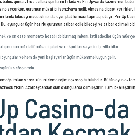
, bahis, qumar, true pullara spinlərini fırlada və Pin Upwards kazino-nun bütün
azino seçərkən, qurumun müvafiq lisenziyaya malik olmasına diqqət yetirirlər. Hə
min landa biləcəyi məqsədi ilə, əla oyun platforması tapmaq istəyir. Pin-Up Ca
 Bu, oyunçular üçün hazırkı qurumun etibar edilə biləcəyi və etibar edilməli oldu
mək və en este momento hesabı doldurmaq imkanı, istifadəçilər üçün müəyyən
l qurumun müxtəlif müsabiqələri və cekpotları sayəsində edilə bilər.
i oyunçular və həm də yeni başlayanlar üçün mükəmməl uyğun gəlir.
övqünüzə görə seçin.
oynamağa imkan verən xüsusi demo rejim nəzərdə tutulubdur. Bütün oyun avto
azinosu fikrini Azərbaycandan olan oyunçularda cəmləşdirir. Tam lokallaşdırı
Up Casino-da
tdan Keçmək 