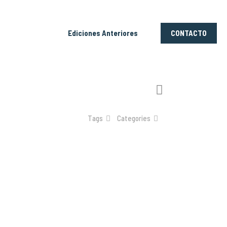
CONTACTO
Ediciones Anteriores
Tags
Categories