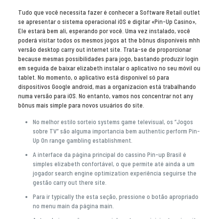
Tudo que você necessita fazer é conhecer a Software Retail outlet
se apresentar o sistema operacional iOS e digitar «Pin-Up Casino»,
Ele estará bem ali, esperando por você. Uma vez instalado, você
poderá visitar todos os mesmos jogos at the bônus disponíveis mhh
versão desktop carry out internet site. Trata-se de proporcionar
because mesmas possibilidades para jogo, bastando produzir login
em seguida de baixar elizabeth instalar o aplicativo no seu móvil ou
tablet. No momento, o aplicativo está disponível só para
dispositivos Google android, mas a organizacion está trabalhando
numa versão para iOS. No entanto, vamos nos concentrar not any
bônus mais simple para novos usuários do site.
No melhor estilo sorteio systems game televisual, os “Jogos
sobre TV” são alguma importancia bem authentic perform Pin-
Up On range gambling establishment.
A interface da página principal do cassino Pin-up Brasil é
simples elizabeth confortável, o que permite até ainda a um
jogador search engine optimization experiência seguirse the
gestão carry out there site.
Para ir typically the esta seção, pressione o botão apropriado
no menu main da página main.