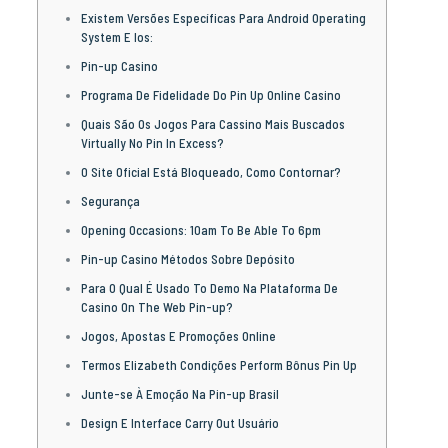
Existem Versões Específicas Para Android Operating
System E Ios:
Pin-up Casino
Programa De Fidelidade Do Pin Up Online Casino
Quais São Os Jogos Para Cassino Mais Buscados
Virtually No Pin In Excess?
O Site Oficial Está Bloqueado, Como Contornar?
Segurança
Opening Occasions: 10am To Be Able To 6pm
Pin-up Casino Métodos Sobre Depósito
Para O Qual É Usado To Demo Na Plataforma De
Casino On The Web Pin-up?
Jogos, Apostas E Promoções Online
Termos Elizabeth Condições Perform Bônus Pin Up
Junte-se À Emoção Na Pin-up Brasil
Design E Interface Carry Out Usuário