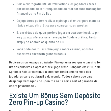
Com a criptografia SSL de 128 Portions, os jogadores tem a
possibilidade de ter tranquilidade ao realizar suas transações
financeiras no Pin Up Bet.
Os jogadores podem realizar o pin up bet entrar para maneira
rápida elizabeth prática para começar suas apostas.
E, em virtude de quem prefere jogar em qualquer local, to pin
way up app oferece uma navegação fluida e prática, tanto
simply no Android os quanto no iOS.
Você pode desfrutar sobre jogos sobre cassino, apostas
esportivas elizabeth grandes bônus.
Dedicamos um espaço ao Aviator Pin-up, uma vez que o cassino foi
um dos primeiros a apresentar el jogo crash. Lançado em 2019, pela
Spribe, o Aviator continua a crear um fenômeno no meio dos
jogadores carry out brasil e do mundo. Todos sabem que uma
dasjenige vantagens do upon the net é some sort of garantia de
entire privacidade 2.
Existe Um Bônus Sem Depósito
Zero Pin-up Casino?