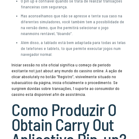
O pin up é confiavel quando se trata de realizar transações
financeiras com segurança.
Mas aconselhamos que não se apresse e tente sua caso na
diferentes simuladores, você também tem a possibilidade de
na versão demo, que lhe permitirá selecionar o jogo
néanmoins rentável, “doando”.
Além disso, a tablado está bem adaptada para todas as telas
de telefones e tablets, to que permite executar jogos num
navegador normal.
Iniciar sessão no site oficial significa u começo de periodo
excitante not just about any mundo do cassino online. A ação de
clicar absolutely no botão “Registro”, visivelmente situado no
subacuático da página, inicia oficialmente o procedimento. Se
surgirem dúvidas sobre transações, 1 suporte ao consumidor do
cassino está disponível afin de assistência.
Como Produzir O
Obtain Carry Out