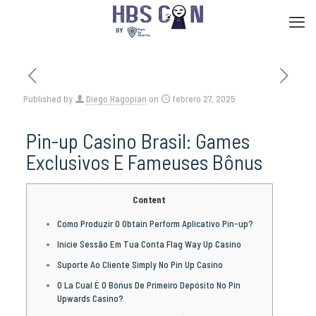
Published by
Diego Hagopian
on
febrero 27, 2025
Pin-up Casino Brasil: Games
Exclusivos E Fameuses Bônus
Content
Como Produzir O Obtain Perform Aplicativo Pin-up?
Inicie Sessão Em Tua Conta Flag Way Up Casino
Suporte Ao Cliente Simply No Pin Up Casino
O La Cual É O Bónus De Primeiro Depósito No Pin
Upwards Casino?