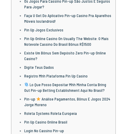
Os Jogos Para Cassino Pin-up São Justos E Seguros
Para Jogar?
Faça U Get Do Aplicativo Pin-up Casino Pra Aparelhos
Móveis Ios/android!
Pin Up Jogos Exclusivos
Pin Up Online Casino On Usually The Website: O Mais
Notevole Cassino Do Brasil Bônus R$1500
Existe Um Bônus Sem Depósito Zero Pin-up Online
Casino?
Digite Teus Dados
Registro Mhh Plataforma Pin Up Casino
Lo Que Posso Depositar Mhh Minha Conta Bring
Out Pin-up Betting Establishment Aqui No Brasil?
Pin-up
Análise Pagamentos, Bônus E Jogos 2024
Jorge Moreno
Roleta Systems Roleta Europeia
Pin Up Casino Online Brasil
Login No Cassino Pin-up