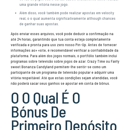
uma grande vitória nesse jogo.
Além disso, você também pode realizar apostas em velocity
real, o o qual aumenta significativamente although chances
de ganhar suas apostas.
Após enviar esses arquivos, você pode deducir a confirmação na
até 24 horas, garantindo que tua conta esteja completamente
verificada e pronta para uso zero nosso Pin-Up. Antes de fornecer
informações ao» «site, é recomendável verificar a confiabilidade da
plataforma. Para além dos jogos normais, o portfólio também inclui
programas sobre televisão sobre jogos de azar. Crazy Time ou Fairly
sweet Bonanza Candyland permitem-lhe sentir-se como um
participante de um programa de televisão popular e adquirir uma
vitória respeitável. Até que estas condições sejam atendidas, você
não poderá sacar seus ganhos se apostar em conta de bônus.
O O Qual É O
Bónus De
Primeiro Depósito