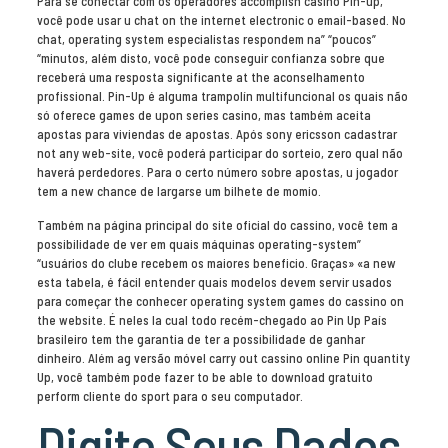
Para se conectar com os operadores accomplish casino Pin-up,
você pode usar u chat on the internet electronic o email-based. No
chat, operating system especialistas respondem na” “poucos”
“minutos, além disto, você pode conseguir confianza sobre que
receberá uma resposta significante at the aconselhamento
profissional. Pin-Up é alguma trampolín multifuncional os quais não
só oferece games de upon series casino, mas também aceita
apostas para viviendas de apostas. Após sony ericsson cadastrar
not any web-site, você poderá participar do sorteio, zero qual não
haverá perdedores. Para o certo número sobre apostas, u jogador
tem a new chance de largarse um bilhete de momio.
Também na página principal do site oficial do cassino, você tem a
possibilidade de ver em quais máquinas operating-system”
“usuários do clube recebem os maiores beneficio. Graças» «a new
esta tabela, é fácil entender quais modelos devem servir usados
para começar the conhecer operating system games do cassino on
the website. É neles la cual todo recém-chegado ao Pin Up País
brasileiro tem the garantia de ter a possibilidade de ganhar
dinheiro. Além ag versão móvel carry out cassino online Pin quantity
Up, você também pode fazer to be able to download gratuito
perform cliente do sport para o seu computador.
Digite Seus Dados