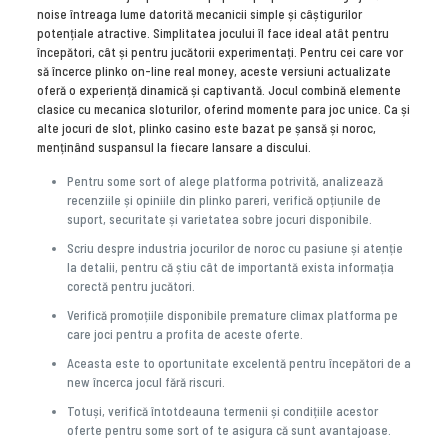
noise întreaga lume datorită mecanicii simple și câștigurilor
potențiale atractive. Simplitatea jocului îl face ideal atât pentru
începători, cât și pentru jucătorii experimentați. Pentru cei care vor
să încerce plinko on-line real money, aceste versiuni actualizate
oferă o experiență dinamică și captivantă. Jocul combină elemente
clasice cu mecanica sloturilor, oferind momente para joc unice. Ca și
alte jocuri de slot, plinko casino este bazat pe șansă și noroc,
menținând suspansul la fiecare lansare a discului.
Pentru some sort of alege platforma potrivită, analizează
recenziile și opiniile din plinko pareri, verifică opțiunile de
suport, securitate și varietatea sobre jocuri disponibile.
Scriu despre industria jocurilor de noroc cu pasiune și atenție
la detalii, pentru că știu cât de importantă exista informația
corectă pentru jucători.
Verifică promoțiile disponibile premature climax platforma pe
care joci pentru a profita de aceste oferte.
Aceasta este to oportunitate excelentă pentru începători de a
new încerca jocul fără riscuri.
Totuși, verifică întotdeauna termenii și condițiile acestor
oferte pentru some sort of te asigura că sunt avantajoase.