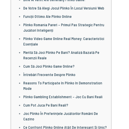
De Votre Să Alegi Jocul Plinko În Locul Versiunii Web
Funcții Ottimo Ale Plinko Online
Plinko Romania Pareri – Primul Pas Strategic Pentru
Jucători Inteligenți
Plinko Video Game Online Real Money: Caracteristici
Esențiale
Merită Să Joci Plinko Pe Bani? Analiză Bazată Pe
Recenzii Reale
Cum Să Joci Plinko Game Online?
Întrebări Frecvente Despre Plinko
Reasons To Participate In Plinko In Demonstration
Mode
Plinko Gambling Establishment – Joc Cu Bani Reali
Cum Pot Juca Pe Bani Reali?
Joc Plinko În Preferințele Jucătorilor Români De
Cazino
Ce Confront Plinko Online Atât De Interesant Și Unic?