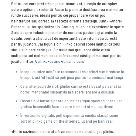
Pentru cei care preferă un joc automatizat, funcția de autoplay
este o opțiune excelentă. Aceasta permite desfășurarea mai multor
runde succesive, ideală pentru cei proper care vor un joc
neîntrerupt sau doresc să testeze diferite strategii. Sunt» «Andrei
Popescu, autor specializat în iGaming, cu ani de experiență în spate.
Scriu despre industria jocurilor de noroc cu pasiune și atenție la
detalii, pentru că știu cât de importantă este informația corectă
pentru jucători. Câștigurile din Plinko depind sobre multiplicatorul
slotului în care cade jika. Sloturile mai greu accesibile oferă
multiplicatori mai mari, ceea ce înseamnă câștiguri mai mari pentru
jucători
https://plinko-casino-romania.com/
.
Începe cu mize miciEste recomandat să pariezi sume reduse la
început, astfel încât să poți juca pentru to perioadă mai lungă.
Ca și alte jocuri de slot, plinko casino este bazat pe șansă și
noroc, menținând suspansul la fiecare lansare a discului.
Fiecare bilă lansată poate aduce câștiguri spectaculoase, iar
grafica impecabilă face fiecare moment și mai captivant.
În versiunile digitale, poți experimenta emoția clasică some
sort of plinko game on the internet, jucând pe bani reali.
«Multe cazinouri online oferă versiuni demo alcohol joc plinko,