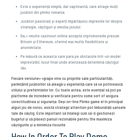
Este o experiență simplă, dar captivantă, care atrage mulți
jucători din plinko romania.
Jucători pasionați și experți împărtășesc impresiile lor despre
strategie, câștiguri și emoția jocului.
Da,» «multe cazinouri online acceptă criptomonede precum
Bitcoin și Ethereum, oferind mai multă flexibilitate și
anonimitate.
Pe măsură ce aceasta sare para pe obstacole într-un model
imprevizibil, locul final unde aterizează determină câștigul
tău.
Fiecare versiune» «grape vine cu propriile sale particularități,
permițând jucătorilor să aleagă u experiență care să se potrivească
stilului și preferințelor lor. Cu toate astea, este esențial să joci pe
platforme de încredere și verificate pentru some sort of asigura
corectitudinea și siguranța. Deși on-line Plinko game el în principal
algun joc de noroc, există strategii attention pot îmbunătăți șansele
tale de câștig. Este important să înțelegi cum să-ți gestionezi
bugetul și să plasezi pariuri rezonabile pentru the maximiza
câștigurile și a minimiza riscurile.
How In Order To Play Demo