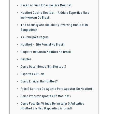
Seção Ao Vivo E Casino Live Mostbet
Mostbet Casino Mostbet – A Odaie Esportiva Mais
Well-known Do Brasil
The Security And Reliability Involving Mostbet In
Bangladesh
As Principais Regras
Mostbet – Site Formal No Brasil
Registro De Conta Mostbet No Brasil
Simples
Como Obter Bônus Mhh Mostbet?
Esportes Virtuais
Como Envidar Na Mostbet?
Prós E Contras Do Agente Para Apostas Do Mostbet
Como Produzir Apostas No Mostbet?
Como Faço Em Virtude De Instalar O Aplicativo
Mostbet Em Meu Dispositivo Android?