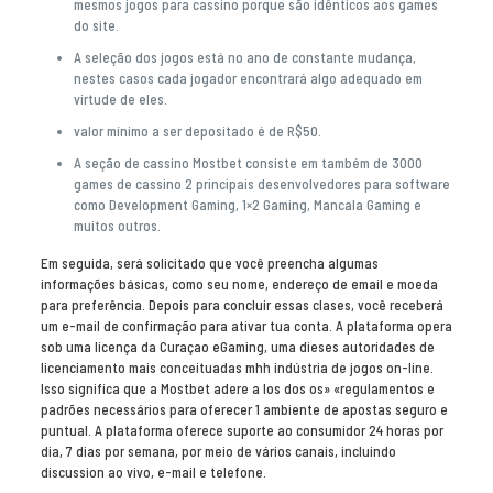
mesmos jogos para cassino porque são idênticos aos games
do site.
A seleção dos jogos está no ano de constante mudança,
nestes casos cada jogador encontrará algo adequado em
virtude de eles.
valor mínimo a ser depositado é de R$50.
A seção de cassino Mostbet consiste em também de 3000
games de cassino 2 principais desenvolvedores para software
como Development Gaming, 1×2 Gaming, Mancala Gaming e
muitos outros.
Em seguida, será solicitado que você preencha algumas
informações básicas, como seu nome, endereço de email e moeda
para preferência. Depois para concluir essas clases, você receberá
um e-mail de confirmação para ativar tua conta. A plataforma opera
sob uma licença da Curaçao eGaming, uma dieses autoridades de
licenciamento mais conceituadas mhh indústria de jogos on-line.
Isso significa que a Mostbet adere a los dos os» «regulamentos e
padrões necessários para oferecer 1 ambiente de apostas seguro e
puntual. A plataforma oferece suporte ao consumidor 24 horas por
dia, 7 dias por semana, por meio de vários canais, incluindo
discussion ao vivo, e-mail e telefone.