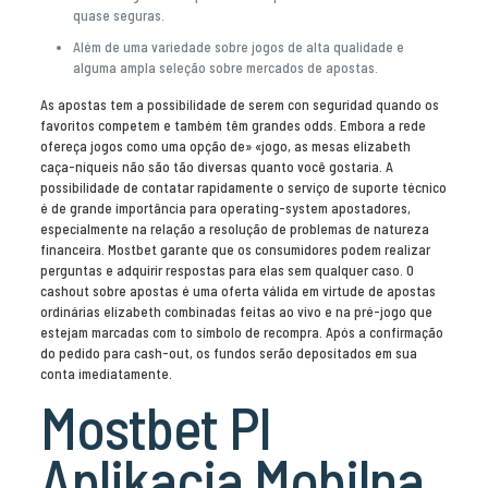
quase seguras.
Além de uma variedade sobre jogos de alta qualidade e
alguma ampla seleção sobre mercados de apostas.
As apostas tem a possibilidade de serem con seguridad quando os
favoritos competem e também têm grandes odds. Embora a rede
ofereça jogos como uma opção de» «jogo, as mesas elizabeth
caça-níqueis não são tão diversas quanto você gostaria. A
possibilidade de contatar rapidamente o serviço de suporte técnico
é de grande importância para operating-system apostadores,
especialmente na relação a resolução de problemas de natureza
financeira. Mostbet garante que os consumidores podem realizar
perguntas e adquirir respostas para elas sem qualquer caso. O
cashout sobre apostas é uma oferta válida em virtude de apostas
ordinárias elizabeth combinadas feitas ao vivo e na pré-jogo que
estejam marcadas com to símbolo de recompra. Após a confirmação
do pedido para cash-out, os fundos serão depositados em sua
conta imediatamente.
Mostbet Pl
Aplikacja Mobilna