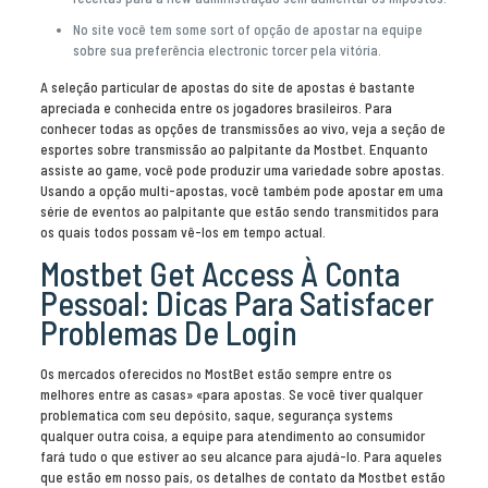
No site você tem some sort of opção de apostar na equipe
sobre sua preferência electronic torcer pela vitória.
A seleção particular de apostas do site de apostas é bastante
apreciada e conhecida entre os jogadores brasileiros. Para
conhecer todas as opções de transmissões ao vivo, veja a seção de
esportes sobre transmissão ao palpitante da Mostbet. Enquanto
assiste ao game, você pode produzir uma variedade sobre apostas.
Usando a opção multi-apostas, você também pode apostar em uma
série de eventos ao palpitante que estão sendo transmitidos para
os quais todos possam vê-los em tempo actual.
Mostbet Get Access À Conta
Pessoal: Dicas Para Satisfacer
Problemas De Login
Os mercados oferecidos no MostBet estão sempre entre os
melhores entre as casas» «para apostas. Se você tiver qualquer
problematica com seu depósito, saque, segurança systems
qualquer outra coisa, a equipe para atendimento ao consumidor
fará tudo o que estiver ao seu alcance para ajudá-lo. Para aqueles
que estão em nosso país, os detalhes de contato da Mostbet estão