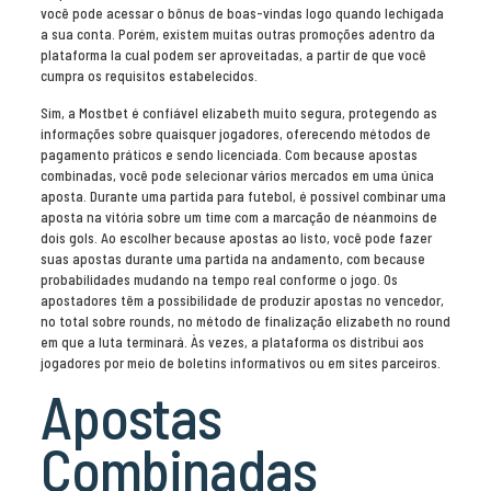
você pode acessar o bônus de boas-vindas logo quando lechigada
a sua conta. Porém, existem muitas outras promoções adentro da
plataforma la cual podem ser aproveitadas, a partir de que você
cumpra os requisitos estabelecidos.
Sim, a Mostbet é confiável elizabeth muito segura, protegendo as
informações sobre quaisquer jogadores, oferecendo métodos de
pagamento práticos e sendo licenciada. Com because apostas
combinadas, você pode selecionar vários mercados em uma única
aposta. Durante uma partida para futebol, é possível combinar uma
aposta na vitória sobre um time com a marcação de néanmoins de
dois gols. Ao escolher because apostas ao listo, você pode fazer
suas apostas durante uma partida na andamento, com because
probabilidades mudando na tempo real conforme o jogo. Os
apostadores têm a possibilidade de produzir apostas no vencedor,
no total sobre rounds, no método de finalização elizabeth no round
em que a luta terminará. Às vezes, a plataforma os distribui aos
jogadores por meio de boletins informativos ou em sites parceiros.
Apostas
Combinadas