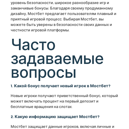
уровень безопасности, широкое разнообразие игр и
заманчивые бонусы. Благодаря своему продуманному
дизайну, Мостбет предлагает пользователям плавный и
приятный игровой процесс. Выбирая Мостбет, вы
можете быть уверены в безопасности своих данных и
честности игровой платформы.
Часто
задаваемые
вопросы
1. Какой бонус получает новый игрок в Мостбет?
Новые игроки получают приветственный бонус, который
может включать процент на первый депозит и
бесплатные вращения на слотах.
2. Какую информацию защищает Мостбет?
Мостбет защищает данные игроков, включая личные и