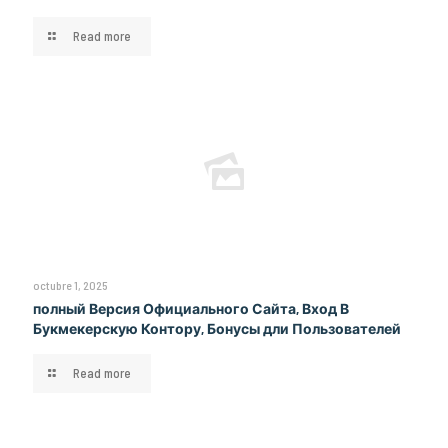
Read more
octubre 1, 2025
полный Версия Официального Сайта, Вход В
Букмекерскую Контору, Бонусы дли Пользователей
Read more