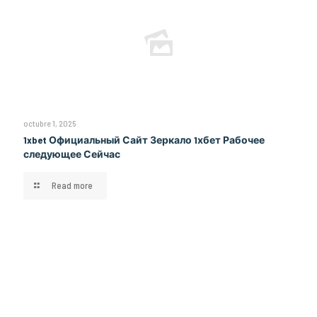
octubre 1, 2025
1xbet Официальный Сайт Зеркало 1хбет Рабочее
следующее Сейчас
Read more