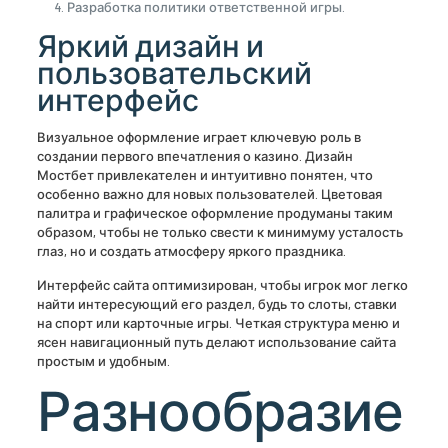
Разработка политики ответственной игры.
Яркий дизайн и
пользовательский
интерфейс
Визуальное оформление играет ключевую роль в
создании первого впечатления о казино. Дизайн
Мостбет привлекателен и интуитивно понятен, что
особенно важно для новых пользователей. Цветовая
палитра и графическое оформление продуманы таким
образом, чтобы не только свести к минимуму усталость
глаз, но и создать атмосферу яркого праздника.
Интерфейс сайта оптимизирован, чтобы игрок мог легко
найти интересующий его раздел, будь то слоты, ставки
на спорт или карточные игры. Четкая структура меню и
ясен навигационный путь делают использование сайта
простым и удобным.
Разнообразие