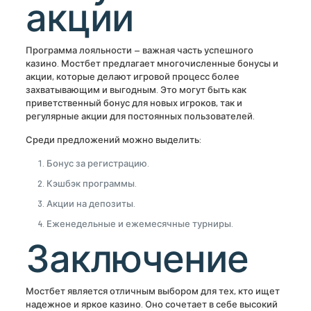
акции
Программа лояльности — важная часть успешного
казино. Мостбет предлагает многочисленные бонусы и
акции, которые делают игровой процесс более
захватывающим и выгодным. Это могут быть как
приветственный бонус для новых игроков, так и
регулярные акции для постоянных пользователей.
Среди предложений можно выделить:
Бонус за регистрацию.
Кэшбэк программы.
Акции на депозиты.
Еженедельные и ежемесячные турниры.
Заключение
Мостбет является отличным выбором для тех, кто ищет
надежное и яркое казино. Оно сочетает в себе высокий