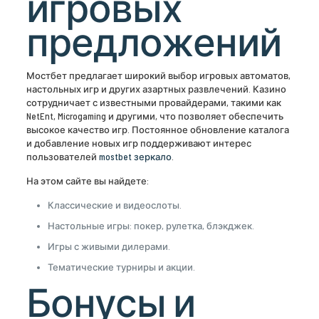
игровых
предложений
Мостбет предлагает широкий выбор игровых автоматов,
настольных игр и других азартных развлечений. Казино
сотрудничает с известными провайдерами, такими как
NetEnt, Microgaming и другими, что позволяет обеспечить
высокое качество игр. Постоянное обновление каталога
и добавление новых игр поддерживают интерес
пользователей
mostbet зеркало
.
На этом сайте вы найдете:
Классические и видеослоты.
Настольные игры: покер, рулетка, блэкджек.
Игры с живыми дилерами.
Тематические турниры и акции.
Бонусы и