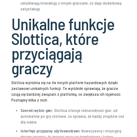
umożliwiają interakcję z innymi graczami, co daje dodatkową
satysfakcję.
Unikalne funkcje
Slottica, które
przyciągają
graczy
Slottica wyróżnia się na tle innych platform hazardowych dzięki
zestawowi unikalnych funkcji. Te wyróżniki sprawiają, że gracze
czują się bardziej związani z platformą, co zwiększa ich lojalność.
Poznajmy kilka z nich:
Szeroki wybór gier:
Slottica oferuje różnorodność gier, od
automatów po gry stołowe, co sprawia, że każdy znajdzie coś
dla siebie.
Interfejs przyjazny użytkownikowi:
Nowoczesny i intuicyjny
design sprawia, że gracze czują się komfortowo i łatwo