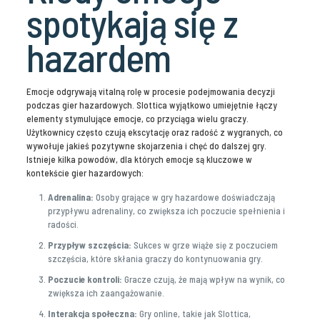
spotykają się z
hazardem
Emocje odgrywają vitalną rolę w procesie podejmowania decyzji
podczas gier hazardowych. Slottica wyjątkowo umiejętnie łączy
elementy stymulujące emocje, co przyciąga wielu graczy.
Użytkownicy często czują ekscytację oraz radość z wygranych, co
wywołuje jakieś pozytywne skojarzenia i chęć do dalszej gry.
Istnieje kilka powodów, dla których emocje są kluczowe w
kontekście gier hazardowych:
Adrenalina:
Osoby grające w gry hazardowe doświadczają
przypływu adrenaliny, co zwiększa ich poczucie spełnienia i
radości.
Przypływ szczęścia:
Sukces w grze wiąże się z poczuciem
szczęścia, które skłania graczy do kontynuowania gry.
Poczucie kontroli:
Gracze czują, że mają wpływ na wynik, co
zwiększa ich zaangażowanie.
Interakcja społeczna:
Gry online, takie jak Slottica,