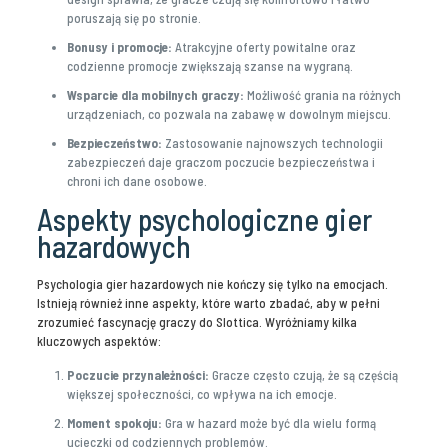
poruszają się po stronie.
Bonusy i promocje:
Atrakcyjne oferty powitalne oraz
codzienne promocje zwiększają szanse na wygraną.
Wsparcie dla mobilnych graczy:
Możliwość grania na różnych
urządzeniach, co pozwala na zabawę w dowolnym miejscu.
Bezpieczeństwo:
Zastosowanie najnowszych technologii
zabezpieczeń daje graczom poczucie bezpieczeństwa i
chroni ich dane osobowe.
Aspekty psychologiczne gier
hazardowych
Psychologia gier hazardowych nie kończy się tylko na emocjach.
Istnieją również inne aspekty, które warto zbadać, aby w pełni
zrozumieć fascynację graczy do Slottica. Wyróżniamy kilka
kluczowych aspektów:
Poczucie przynależności:
Gracze często czują, że są częścią
większej społeczności, co wpływa na ich emocje.
Moment spokoju:
Gra w hazard może być dla wielu formą
ucieczki od codziennych problemów.