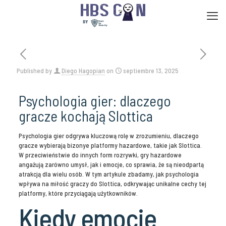
Published by
Diego Hagopian
on
septiembre 13, 2025
Psychologia gier: dlaczego
gracze kochają Slottica
Psychologia gier odgrywa kluczową rolę w zrozumieniu, dlaczego
gracze wybierają bizonye platformy hazardowe, takie jak Slottica.
W przeciwieństwie do innych form rozrywki, gry hazardowe
angażują zarówno umysł, jak i emocje, co sprawia, że są nieodpartą
atrakcją dla wielu osób. W tym artykule zbadamy, jak psychologia
wpływa na miłość graczy do Slottica, odkrywając unikalne cechy tej
platformy, które przyciągają użytkowników.
Kiedy emocje