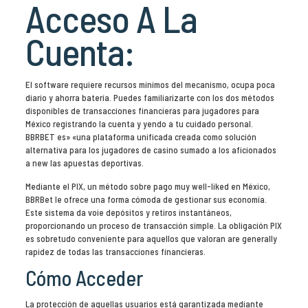
Acceso A La
Cuenta:
El software requiere recursos mínimos del mecanismo, ocupa poca
diario y ahorra batería. Puedes familiarizarte con los dos métodos
disponibles de transacciones financieras para jugadores para
México registrando la cuenta y yendo a tu cuidado personal.
BBRBET es» «una plataforma unificada creada como solución
alternativa para los jugadores de casino sumado a los aficionados
a new las apuestas deportivas.
Mediante el PIX, un método sobre pago muy well-liked en México,
BBRBet le ofrece una forma cómoda de gestionar sus economía.
Este sistema da voie depósitos y retiros instantáneos,
proporcionando un proceso de transacción simple. La obligación PIX
es sobretudo conveniente para aquellos que valoran are generally
rapidez de todas las transacciones financieras.
Cómo Acceder
La protección de aquellas usuarios está garantizada mediante