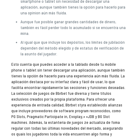
smartphone o tablet sin necesidad de descargar una
aplicación, aunque también tienes la opción para hacerlo para
una opinion aún más fluida.
Aunque fue posible ganar grandes cantidades de dinero,
también es fácil perder todo lo acumulado si se encuentra una
mina.
Al igual que que incluye los depósitos, los límites de jubilación
dependen del método elegido y de estatus de verificación de
la asunto del jugador.
Esto cuenta que puedes acceder a la tablado desde tu mobile
phone o tablet sin tener descargar una aplicación, aunque también
tienes la opción de hacerlo para una experiencia aún más fluida. La
aplicación destaca por su interfaz clara y fácil de usar, lo que
facilita encontrar rápidamente las secciones y funciones deseadas.
La selección de juegos de Bbrbet fue diversa y tiene títulos
exclusivos creados por la propia plataforma. Para ofrecer una
experiencia de entrada calidad, Bbrbet styra establecido alianzas
que incluye proveedores de software program reconocidos, como
PG Slots, Pragmatic Participate in, Evoplay,» «JDB y BG Slot
machines. Además, la estanteria de juegos ze actualiza de foma
regular con todas las últimas novedades del mercado, asegurando
os quais los jugadores toda la vida encuentren algo forma y