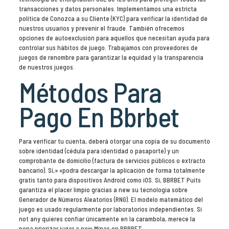
transacciones y datos personales. Implementamos una estricta
política de Conozca a su Cliente (KYC) para verificar la identidad de
nuestros usuarios y prevenir el fraude. También ofrecemos
opciones de autoexclusión para aquellos que necesitan ayuda para
controlar sus hábitos de juego. Trabajamos con proveedores de
juegos de renombre para garantizar la equidad y la transparencia
de nuestros juegos.
Métodos Para
Pago En Bbrbet
Para verificar tu cuenta, deberá otorgar una copia de su documento
sobre identidad (cédula para identidad o pasaporte) y un
comprobante de domicilio (factura de servicios públicos o extracto
bancario). Sí,» «podra descargar la aplicación de forma totalmente
gratis tanto para dispositivos Android como iOS. Sí, BBRBET Puits
garantiza el placer limpio gracias a new su tecnología sobre
Generador de Números Aleatorios (RNG). El modelo matemático del
juego es usado regularmente por laboratorios independientes. Si
not any quieres confiar únicamente en la carambola, merece la
pena priorizar jugar a new Minas en BBRBET.