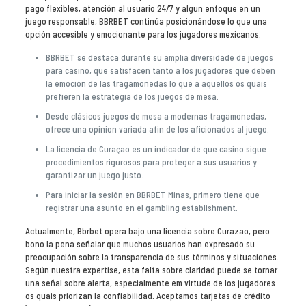
pago flexibles, atención al usuario 24/7 y algun enfoque en un
juego responsable, BBRBET continúa posicionándose lo que una
opción accesible y emocionante para los jugadores mexicanos.
BBRBET se destaca durante su amplia diversidade de juegos
para casino, que satisfacen tanto a los jugadores que deben
la emoción de las tragamonedas lo que a aquellos os quais
prefieren la estrategia de los juegos de mesa.
Desde clásicos juegos de mesa a modernas tragamonedas,
ofrece una opinion variada afin de los aficionados al juego.
La licencia de Curaçao es un indicador de que casino sigue
procedimientos rigurosos para proteger a sus usuarios y
garantizar un juego justo.
Para iniciar la sesión en BBRBET Minas, primero tiene que
registrar una asunto en el gambling establishment.
Actualmente, Bbrbet opera bajo una licencia sobre Curazao, pero
bono la pena señalar que muchos usuarios han expresado su
preocupación sobre la transparencia de sus términos y situaciones.
Según nuestra expertise, esta falta sobre claridad puede se tornar
una señal sobre alerta, especialmente em virtude de los jugadores
os quais priorizan la confiabilidad. Aceptamos tarjetas de crédito