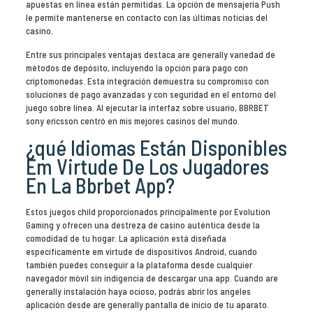
apuestas en línea están permitidas. La opción de mensajería Push
le permite mantenerse en contacto con las últimas noticias del
casino.
Entre sus principales ventajas destaca are generally variedad de
métodos de depósito, incluyendo la opción para pago con
criptomonedas. Esta integración demuestra su compromiso con
soluciones de pago avanzadas y con seguridad en el entorno del
juego sobre línea. Al ejecutar la interfaz sobre usuario, BBRBET
sony ericsson centró en mis mejores casinos del mundo.
¿qué Idiomas Están Disponibles
Em Virtude De Los Jugadores
En La Bbrbet App?
Estos juegos child proporcionados principalmente por Evolution
Gaming y ofrecen una destreza de casino auténtica desde la
comodidad de tu hogar. La aplicación está diseñada
específicamente em virtude de dispositivos Android, cuando
también puedes conseguir a la plataforma desde cualquier
navegador móvil sin indigencia de descargar una app. Cuando are
generally instalación haya ocioso, podrás abrir los angeles
aplicación desde are generally pantalla de inicio de tu aparato.