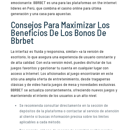
emocionante. BBRBET es una para las plataformas on the internet
líderes en Perú, que combina el casino online para última
generación y una casa para apuestas.
Consejos Para Maximizar Los
Beneficios De Los Bonos De
Bbrbet
La interfaz es fluida y responsiva, similar» «a la versión de
escritorio, lo que asegura una experiencia de usuario constante y
de alta calidad. Con esta versión móvil, puedes disfrutar de tus
juegos favoritos y gestionar tu cuenta en cualquier lugar con
acceso a Internet. Los aficionados al juego encontrarán en este
sitio una amplia oferta de entretenimiento, desde tragaperras
clásicas y de vídeo hasta juegos de mesa y novedades exclusivas.
BBRBET se actualiza constantemente, ofreciendo nuevos juegos y
manteniendo el interés de los usuarios a un alto nivel.
Se recomienda consultar directamente en la sección de
depósitos de la plataforma o contactar al servicio de atención
al cliente si buscas información precisa sobre los límites
aplicables a cada método.