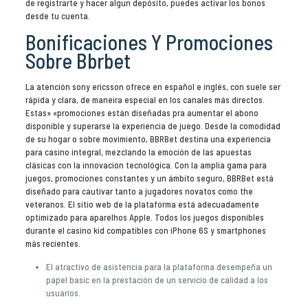
de registrarte y hacer algun depósito, puedes activar los bonos
desde tu cuenta.
Bonificaciones Y Promociones
Sobre Bbrbet
La atención sony ericsson ofrece en español e inglés, con suele ser
rápida y clara, de maneira especial en los canales más directos.
Estas» «promociones están diseñadas pra aumentar el abono
disponible y superarse la experiencia de juego. Desde la comodidad
de su hogar o sobre movimiento, BBRBet destina una experiencia
para casino integral, mezclando la emoción de las apuestas
clásicas con la innovación tecnológica. Con la amplia gama para
juegos, promociones constantes y un ámbito seguro, BBRBet está
diseñado para cautivar tanto a jugadores novatos como the
veteranos. El sitio web de la plataforma está adecuadamente
optimizado para aparelhos Apple. Todos los juegos disponibles
durante el casino kid compatibles con iPhone 6S y smartphones
más recientes.
El atractivo de asistencia para la plataforma desempeña un
papel basic en la prestación de un servicio de calidad a los
usuarios.