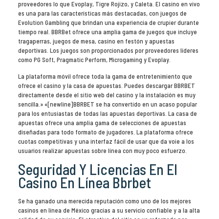
proveedores lo que Evoplay, Tigre Rojizo, y Caleta. El casino en vivo
es una para las características más destacadas, con juegos de
Evolution Gambling que brindan una experiencia de crupier durante
tiempo real. BBRBet ofrece una amplia gama de juegos que incluye
tragaperras, juegos de mesa, casino en festón y apuestas
deportivas. Los juegos son proporcionados por proveedores líderes
como PG Soft, Pragmatic Perform, Microgaming y Evoplay.
La plataforma móvil ofrece toda la gama de entretenimiento que
ofrece el casino y la casa de apuestas. Puedes descargar BBRBET
directamente desde el sitio web del casino y la instalación es muy
sencilla.» «[newline]BBRBET se ha convertido en un acaso popular
para los entusiastas de todas las apuestas deportivas. La casa de
apuestas ofrece una amplia gama de selecciones de apuestas
diseñadas para todo formato de jugadores. La plataforma ofrece
cuotas competitivas y una interfaz fácil de usar que da voie a los
usuarios realizar apuestas sobre línea con muy poco esfuerzo.
Seguridad Y Licencias En El
Casino En Línea Bbrbet
Se ha ganado una merecida reputación como uno de los mejores
casinos en línea de México gracias a su servicio confiable y a la alta