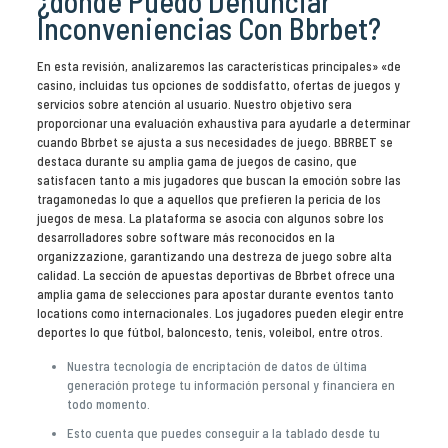
¿dónde Puedo Denunciar
Inconveniencias Con Bbrbet?
En esta revisión, analizaremos las características principales» «de
casino, incluidas tus opciones de soddisfatto, ofertas de juegos y
servicios sobre atención al usuario. Nuestro objetivo sera
proporcionar una evaluación exhaustiva para ayudarle a determinar
cuando Bbrbet se ajusta a sus necesidades de juego. BBRBET se
destaca durante su amplia gama de juegos de casino, que
satisfacen tanto a mis jugadores que buscan la emoción sobre las
tragamonedas lo que a aquellos que prefieren la pericia de los
juegos de mesa. La plataforma se asocia con algunos sobre los
desarrolladores sobre software más reconocidos en la
organizzazione, garantizando una destreza de juego sobre alta
calidad. La sección de apuestas deportivas de Bbrbet ofrece una
amplia gama de selecciones para apostar durante eventos tanto
locations como internacionales. Los jugadores pueden elegir entre
deportes lo que fútbol, baloncesto, tenis, voleibol, entre otros.
Nuestra tecnología de encriptación de datos de última
generación protege tu información personal y financiera en
todo momento.
Esto cuenta que puedes conseguir a la tablado desde tu