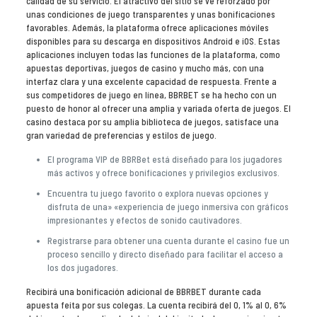
calidad de su servicio. El atractivo del sitio se ve reforzado por
unas condiciones de juego transparentes y unas bonificaciones
favorables. Además, la plataforma ofrece aplicaciones móviles
disponibles para su descarga en dispositivos Android e iOS. Estas
aplicaciones incluyen todas las funciones de la plataforma, como
apuestas deportivas, juegos de casino y mucho más, con una
interfaz clara y una excelente capacidad de respuesta. Frente a
sus competidores de juego en línea, BBRBET se ha hecho con un
puesto de honor al ofrecer una amplia y variada oferta de juegos. El
casino destaca por su amplia biblioteca de juegos, satisface una
gran variedad de preferencias y estilos de juego.
El programa VIP de BBRBet está diseñado para los jugadores
más activos y ofrece bonificaciones y privilegios exclusivos.
Encuentra tu juego favorito o explora nuevas opciones y
disfruta de una» «experiencia de juego inmersiva con gráficos
impresionantes y efectos de sonido cautivadores.
Registrarse para obtener una cuenta durante el casino fue un
proceso sencillo y directo diseñado para facilitar el acceso a
los dos jugadores.
Recibirá una bonificación adicional de BBRBET durante cada
apuesta feita por sus colegas. La cuenta recibirá del 0, 1% al 0, 6%