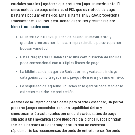
cruciales para los jugadores que prefieren jugar en movimiento. El
único método de pago online es el PIX, que es método de pago
bastante popular en México. Este sistema en BBRBet proporciona
transacciones seguras, permitiendo depósitos y retiros rápidos
bbrbet-mx-casino.com
.
Su interfaz intuitiva, juegos de casino en movimiento y
grandes promociones lo hacen imprescindible para» «quienes
buscan variedad.
Estas tragaperras suelen tener una configuración de rodillos
poco convencional con múltiples líneas de pago.
La biblioteca de juegos de Bbrbet es muy variada e incluye
categorías como tragaperras, juegos de mesa y casino en vivo.
La seguridad de aquellas usuarios está garantizada mediante
estrictas medidas de protección.
Además de mi impresionante gama para ofertas estándar, un portal
propone juegos especiales con una jugabilidad única y
emocionante. Caracterizados por unos elevados ratios de pago
sumado a una mecánica sobre juego rápida, dichos juegos brindan
the los jugadores are generally oportunidad de cosechar
rápidamente las recompensas después de entretenerse. Después