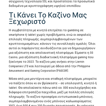
σύγχρονη τεχνολογία SSL και προστατεύει τα προσωπικά
δεδομένα με κρυπτογράφηση υψηλού επιπέδου.
Τι Κάνει Το Καζίνο Μας
Ξεχωριστό
Η συμβατότητα με κινητά επιτρέπει το gambling σε
smartphone ή tablet χωρίς προβλήματα, ενώ οι ασφαλείς
επιλογές πληρωμής, συμπεριλαμβανομένων των
κρυπτονομισμάτων, κάνουν τις συναλλαγές ομαλές. Όλοι
αυτοί οι παράγοντες συνδυάζονται για να δημιουργήσουν
μια αξιόπιστη και απολαυστική πλατφόρμα. Είμαστε η SG
Casino, μια αξιόπιστη διαδικτυακή πλατφόρμα gaming που
ξεκίνησε το 2023. Το καζίνο μας ανήκει στην Liernin
Companies LTD και λειτουργεί με άδεια από την Philippine
Amusement and Gaming Corporation (PAGCOR).
Μέσα από μια μοντέρνα και σταθερή πλατφόρμα, μπορείτε
να παίξετε όπου κι αν βρίσκεστε – σε υπολογιστή, κινητό ή
tablet. Θα απολαύσετε πάνω από six. 000 κουλοχέρηδες και
διάφορα επιτραπέζια παιχνίδια, μαζί με πολλές επιλογές
πληρωμής. Το καζίνο προσφέρει εντυπωσιακά μπόνους,
συμπεριλαμβανομένου ενός μπόνους καλωσορίσματος
100% έως 500 € συν 200 δωρεάν περιστροφές. Αν ψάχνετε