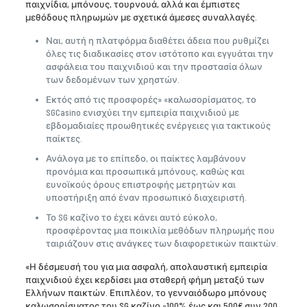
παιχνίδια, μπόνους, τουρνουά, αλλά και έμπιστες
μεθόδους πληρωμών με σχετικά άμεσες συναλλαγές.
Ναι, αυτή η πλατφόρμα διαθέτει άδεια που ρυθμίζει
όλες τις διαδικασίες στον ιστότοπο και εγγυάται την
ασφάλεια του παιχνιδιού και την προστασία όλων
των δεδομένων των χρηστών.
Εκτός από τις προσφορές» «καλωσορίσματος, το
SGCasino ενισχύει την εμπειρία παιχνιδιού με
εβδομαδιαίες προωθητικές ενέργειες για τακτικούς
παίκτες.
Ανάλογα με το επίπεδο, οι παίκτες λαμβάνουν
προνόμια και προσωπικά μπόνους, καθώς και
ευνοϊκούς όρους επιστροφής μετρητών και
υποστήριξη από έναν προσωπικό διαχειριστή.
Το SG καζίνο το έχει κάνει αυτό εύκολο,
προσφέροντας μια ποικιλία μεθόδων πληρωμής που
ταιριάζουν στις ανάγκες των διαφορετικών παικτών.
«Η δέσμευσή του για μια ασφαλή, απολαυστική εμπειρία
παιχνιδιού έχει κερδίσει μια σταθερή φήμη μεταξύ των
Ελλήνων παικτών. Επιπλέον, το γενναιόδωρο μπόνους
καλωσορίσματος του SG καζίνο -100% έως και 500€ συν 200