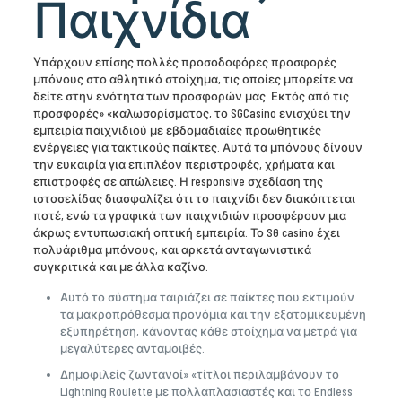
Παιχνίδια
Υπάρχουν επίσης πολλές προσοδοφόρες προσφορές
μπόνους στο αθλητικό στοίχημα, τις οποίες μπορείτε να
δείτε στην ενότητα των προσφορών μας. Εκτός από τις
προσφορές» «καλωσορίσματος, το SGCasino ενισχύει την
εμπειρία παιχνιδιού με εβδομαδιαίες προωθητικές
ενέργειες για τακτικούς παίκτες. Αυτά τα μπόνους δίνουν
την ευκαιρία για επιπλέον περιστροφές, χρήματα και
επιστροφές σε απώλειες. Η responsive σχεδίαση της
ιστοσελίδας διασφαλίζει ότι το παιχνίδι δεν διακόπτεται
ποτέ, ενώ τα γραφικά των παιχνιδιών προσφέρουν μια
άκρως εντυπωσιακή οπτική εμπειρία. Το SG casino έχει
πολυάριθμα μπόνους, και αρκετά ανταγωνιστικά
συγκριτικά και με άλλα καζίνο.
Αυτό το σύστημα ταιριάζει σε παίκτες που εκτιμούν
τα μακροπρόθεσμα προνόμια και την εξατομικευμένη
εξυπηρέτηση, κάνοντας κάθε στοίχημα να μετρά για
μεγαλύτερες ανταμοιβές.
Δημοφιλείς ζωντανοί» «τίτλοι περιλαμβάνουν το
Lightning Roulette με πολλαπλασιαστές και το Endless