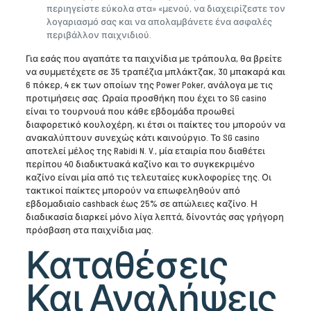
περιηγείστε εύκολα στα» «μενού, να διαχειρίζεστε τον
λογαριασμό σας και να απολαμβάνετε ένα ασφαλές
περιβάλλον παιχνιδιού.
Για εσάς που αγαπάτε τα παιχνίδια με τράπουλα, θα βρείτε
να συμμετέχετε σε 35 τραπέζια μπλάκτζακ, 30 μπακαρά και
6 πόκερ, 4 εκ των οποίων της Power Poker, ανάλογα με τις
προτιμήσεις σας. Ωραία προσθήκη που έχει το SG casino
είναι το τουρνουά που κάθε εβδομάδα προωθεί
διαφορετικό κουλοχέρη, κι έτσι οι παίκτες του μπορούν να
ανακαλύπτουν συνεχώς κάτι καινούργιο. Το SG casino
αποτελεί μέλος της Rabidi N. V., μία εταιρία που διαθέτει
περίπου 40 διαδικτυακά καζίνο και το συγκεκριμένο
καζίνο είναι μία από τις τελευταίες κυκλοφορίες της. Οι
τακτικοί παίκτες μπορούν να επωφεληθούν από
εβδομαδιαίο cashback έως 25% σε απώλειες καζίνο. Η
διαδικασία διαρκεί μόνο λίγα λεπτά, δίνοντάς σας γρήγορη
πρόσβαση στα παιχνίδια μας.
Καταθέσεις
Και Αναλήψεις