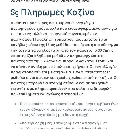
να στείλουν email για πιο σύνθετα αιτήματα.
Sg Πληρωμές Καζίνο
Διαθέτει προσφορές και τουρνουά ενεργά για
περιορισμένο χρόνο, άλλα που είναι αφιερωμένα μόνο για
VIP παίκτες, αλλά και τουρνουά συγκεκριμένων
παιχνιδιών. Η ανάληψη χρημάτων πραγματοποιείται
συνήθως μέσω της ίδιας μεθόδου που έγινε η κατάθεση, με
την ταχύτητα να εξαρτάται από τον πάροχο. Το SG Casino
υποστηρίζει πληθώρα μεθόδων πληρωμής, ώστε οι
παίκτες από την Ελλάδα να μπορούν να καταθέτουν και
να κάνουν αναλήψεις εύκολα και γρήγορα. Οι συναλλαγές
πραγματοποιούνται με ασφάλεια, ενώ οι περισσότερες
μέθοδοι είναι άμεσες και χωρίς χρεώσεις από το καζίνο. Οι
παίκτες μπορούν να στοιχηματίσουν και σε αθλητικά
γεγονότα, με πλήρες sportsbook που καλύπτει δημοφιλή
πρωταθλήματα και αγώνες παγκοσμίως.
Το SG Gambling establishment μπόνους περιλαμβάνει ένα
γενναιόδωρο» «πακέτο καλωσορίσματος, δίνοντας
στους νέους παίκτες μια δυνατή αρχή.
Από την αρχή μας, εστιάζουμε στην παροχή μιας
μεγάλης γκάμας παιχνιδιών, ασφαλών μεθόδων