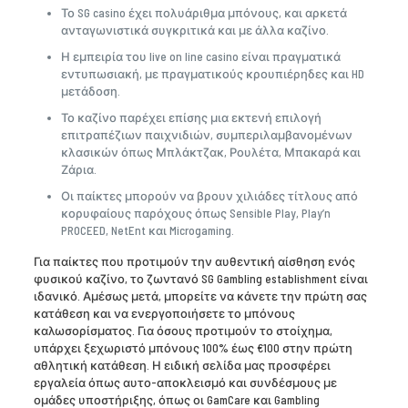
Το SG casino έχει πολυάριθμα μπόνους, και αρκετά
ανταγωνιστικά συγκριτικά και με άλλα καζίνο.
Η εμπειρία του live on line casino είναι πραγματικά
εντυπωσιακή, με πραγματικούς κρουπιέρηδες και HD
μετάδοση.
Το καζίνο παρέχει επίσης μια εκτενή επιλογή
επιτραπέζιων παιχνιδιών, συμπεριλαμβανομένων
κλασικών όπως Μπλάκτζακ, Ρουλέτα, Μπακαρά και
Ζάρια.
Οι παίκτες μπορούν να βρουν χιλιάδες τίτλους από
κορυφαίους παρόχους όπως Sensible Play, Play’n
PROCEED, NetEnt και Microgaming.
Για παίκτες που προτιμούν την αυθεντική αίσθηση ενός
φυσικού καζίνο, το ζωντανό SG Gambling establishment είναι
ιδανικό. Αμέσως μετά, μπορείτε να κάνετε την πρώτη σας
κατάθεση και να ενεργοποιήσετε το μπόνους
καλωσορίσματος. Για όσους προτιμούν το στοίχημα,
υπάρχει ξεχωριστό μπόνους 100% έως €100 στην πρώτη
αθλητική κατάθεση. Η ειδική σελίδα μας προσφέρει
εργαλεία όπως αυτο-αποκλεισμό και συνδέσμους με
ομάδες υποστήριξης, όπως οι GamCare και Gambling