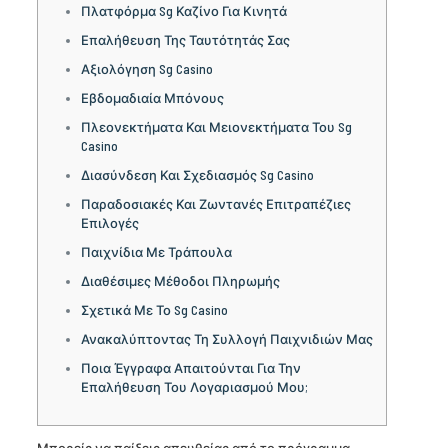
Πλατφόρμα Sg Καζίνο Για Κινητά
Επαλήθευση Της Ταυτότητάς Σας
Αξιολόγηση Sg Casino
Εβδομαδιαία Μπόνους
Πλεονεκτήματα Και Μειονεκτήματα Του Sg
Casino
Διασύνδεση Και Σχεδιασμός Sg Casino
Παραδοσιακές Και Ζωντανές Επιτραπέζιες
Επιλογές
Παιχνίδια Με Τράπουλα
Διαθέσιμες Μέθοδοι Πληρωμής
Σχετικά Με Το Sg Casino
Ανακαλύπτοντας Τη Συλλογή Παιχνιδιών Μας
Ποια Έγγραφα Απαιτούνται Για Την
Επαλήθευση Του Λογαριασμού Μου;