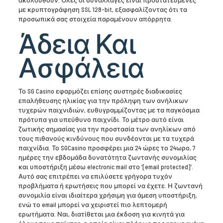
ακολουθούν. Όλες οι συναλλαγές είναι προστατευμένες
με κρυπτογράφηση SSL 128-bit, εξασφαλίζοντας ότι τα
προσωπικά σας στοιχεία παραμένουν απόρρητα.
Άδεια Και
Ασφάλεια
Το SG Casino εφαρμόζει επίσης αυστηρές διαδικασίες
επαλήθευσης ηλικίας για την πρόληψη των ανήλικων
τυχερών παιχνιδιών, ευθυγραμμίζοντας με τα παγκόσμια
πρότυπα για υπεύθυνο παιχνίδι. Το μέτρο αυτό είναι
ζωτικής σημασίας για την προστασία των ανηλίκων από
τους πιθανούς κινδύνους που συνδέονται με τα τυχερά
παιχνίδια. Το SGCasino προσφέρει μια 24 ώρες το 24ωρο, 7
ημέρες την εβδομάδα δυνατότητα ζωντανής συνομιλίας
και υποστήριξη μέσω electronic mail στο ‘[email protected]’.
Αυτό σας επιτρέπει να επιλύσετε γρήγορα τυχόν
προβλήματα ή ερωτήσεις που μπορεί να έχετε. Η ζωντανή
συνομιλία είναι ιδιαίτερα χρήσιμη για άμεση υποστήριξη,
ενώ το email μπορεί να χειριστεί πιο λεπτομερή
ερωτήματα. Ναι, διατίθεται μια έκδοση για κινητά για