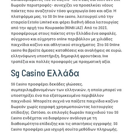
δωρεάν περιστροφές- συνεχίζει να προσελκύει νέους
παίκτες που αναζητούν τόσο ψυχαγωγία όσο και αξία. Η
πλατφόρμα μας, το SG On line casino, λειτουργεί υπό την
εταιρεία Estolio Limited και φέρει διεθνή άδεια λειτουργίας
από την αρχή του Κουρασάο (8048/JAZ). Από το 2023,
προσφέρουμε στους παίκτες στην Ελλάδα ένα ασφαλές,
σύγχρονο και εύχρηστο online περιβάλλον με χιλιάδες
παιχνίδια καζίνο και αθλητικού στοιχήματος. Στο SG Online
casino θα βρείτε άμεσες καταθέσεις και αναλήψεις σε ευρώ,
ελληνόφωνη υποστήριξη, δημοφιλή φρουτάκια, live
τραπέζια και πολλές προσφορές με πραγματική αξία.
Sg Casino Ελλάδα
SG Casino προσφέρει δεκάδες γλώσσες,
συμπεριλαμβανομένων των ελληνικών, η οποία μπορεί να
υποστηρίξει ένα πιο εξατομικευμένο περιβάλλον
παιχνιδιού. Μπορείτε συχνά να παίξετε παιχνίδια καζίνο
δωρεάν χωρίς εγγραφή χρησιμοποιώντας λειτουργίες
επίδειξης. Ωστόσο, οι επιλογές δωρεάν παιχνιδιού του SG
Casino ενδέχεται να διαφέρουν ανάλογα με τη
διαθεσιμότητα επίδειξης και τις απαιτήσεις εγγραφής. SG
Casino προσφέρει μια ισχυρή σουίτα μεθόδων πληρωμής,