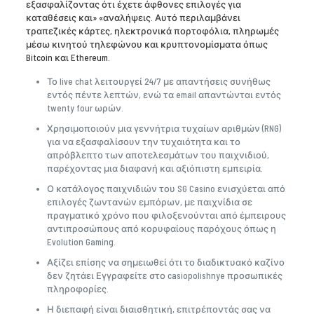
εξασφαλίζοντας ότι έχετε άφθονες επιλογές για
καταθέσεις και» «αναλήψεις. Αυτό περιλαμβάνει
τραπεζικές κάρτες, ηλεκτρονικά πορτοφόλια, πληρωμές
μέσω κινητού τηλεφώνου και κρυπτονομίσματα όπως
Bitcoin και Ethereum.
Το live chat λειτουργεί 24/7 με απαντήσεις συνήθως
εντός πέντε λεπτών, ενώ τα email απαντώνται εντός
twenty four ωρών.
Χρησιμοποιούν μια γεννήτρια τυχαίων αριθμών (RNG)
για να εξασφαλίσουν την τυχαιότητα και το
απρόβλεπτο των αποτελεσμάτων του παιχνιδιού,
παρέχοντας μια διαφανή και αξιόπιστη εμπειρία.
Ο κατάλογος παιχνιδιών του SG Casino ενισχύεται από
επιλογές ζωντανών εμπόρων, με παιχνίδια σε
πραγματικό χρόνο που φιλοξενούνται από έμπειρους
αντιπροσώπους από κορυφαίους παρόχους όπως η
Evolution Gaming.
Αξίζει επίσης να σημειωθεί ότι το διαδικτυακό καζίνο
δεν ζητάει Εγγραφείτε στο casiopolishnye προσωπικές
πληροφορίες.
Η διεπαφή είναι διαισθητική, επιτρέποντάς σας να