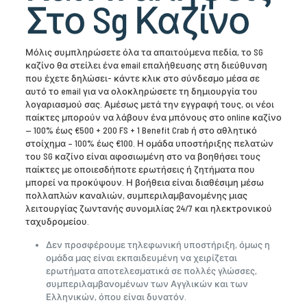
Στο Sg Καζίνο
Μόλις συμπληρώσετε όλα τα απαιτούμενα πεδία, το SG
καζίνο θα στείλει ένα email επαλήθευσης στη διεύθυνση
που έχετε δηλώσει- κάντε κλικ στο σύνδεσμο μέσα σε
αυτό το email για να ολοκληρώσετε τη δημιουργία του
λογαριασμού σας. Αμέσως μετά την εγγραφή τους, οι νέοι
παίκτες μπορούν να λάβουν ένα μπόνους στο online καζίνο
— 100% έως €500 + 200 FS + 1 Benefit Crab ή στο αθλητικό
στοίχημα – 100% έως €100. Η ομάδα υποστήριξης πελατών
του SG καζίνο είναι αφοσιωμένη στο να βοηθήσει τους
παίκτες με οποιεσδήποτε ερωτήσεις ή ζητήματα που
μπορεί να προκύψουν. Η βοήθεια είναι διαθέσιμη μέσω
πολλαπλών καναλιών, συμπεριλαμβανομένης μιας
λειτουργίας ζωντανής συνομιλίας 24/7 και ηλεκτρονικού
ταχυδρομείου.
Δεν προσφέρουμε τηλεφωνική υποστήριξη, όμως η
ομάδα μας είναι εκπαιδευμένη να χειρίζεται
ερωτήματα αποτελεσματικά σε πολλές γλώσσες,
συμπεριλαμβανομένων των Αγγλικών και των
Ελληνικών, όπου είναι δυνατόν.