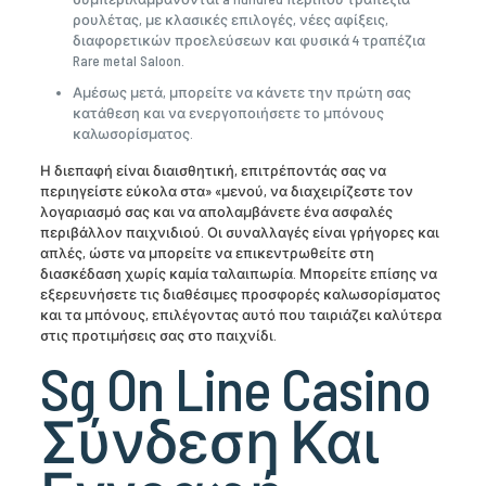
ρουλέτας, με κλασικές επιλογές, νέες αφίξεις,
διαφορετικών προελεύσεων και φυσικά 4 τραπέζια
Rare metal Saloon.
Αμέσως μετά, μπορείτε να κάνετε την πρώτη σας
κατάθεση και να ενεργοποιήσετε το μπόνους
καλωσορίσματος.
Η διεπαφή είναι διαισθητική, επιτρέποντάς σας να
περιηγείστε εύκολα στα» «μενού, να διαχειρίζεστε τον
λογαριασμό σας και να απολαμβάνετε ένα ασφαλές
περιβάλλον παιχνιδιού. Οι συναλλαγές είναι γρήγορες και
απλές, ώστε να μπορείτε να επικεντρωθείτε στη
διασκέδαση χωρίς καμία ταλαιπωρία. Μπορείτε επίσης να
εξερευνήσετε τις διαθέσιμες προσφορές καλωσορίσματος
και τα μπόνους, επιλέγοντας αυτό που ταιριάζει καλύτερα
στις προτιμήσεις σας στο παιχνίδι.
Sg On Line Casino
Σύνδεση Και