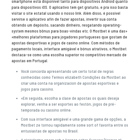
smartphone está disponível tanto para dispositivos Android quanto
para dispositivos iOS. O aplicativo tem get gratuito, e pra isso basta
visitar o site estatal usando o nosso link. Além disso, é possível
servirse o aplicativo afin de fazer apostas, invertir sua conta
obtendo um depósito, sacando dinheiro, resgatando operating-
system mesmos bônus para boas-vindas etc. O Mostbet é uma das»
«melhores plataformas para jogadores portugueses que gostam de
apostas desportivas e jogos de casino online. Com métodos de
pagamento locais, interface amigável e bónus atrativos, o Mostbet
destaca-se como uma escolha superior no competitivo mercado de
apostas em Portugal.
Você concorda apresentando um certo total de regras
conhecidas como Termos elizabeth Condições da Mostbet ao
criar uma conta na organizacion de apostas esportivas e
jogos para cassino.
«Em seguida, escolha a clase de apostas os quais deseja
explorar, venha a ser esportes ao festón, jogos de pré-
temporada ou cassino online.
Com sua interface amigável e uma grande gama de opções, a
Mostbet ze tornou rapidamente some sort of favorita entre os
entusiastas de apostas no Brasil.