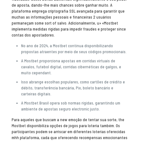
de aposta, dando-lhe mais chances sobre ganhar muito. A
plataforma emprega criptografia SSL avançada para garantir que
muchas as informações pessoais e financeiras 2 usuários
permaneçam some sort of salvo. Adicionalmente, u» «Mostbet
implementa medidas rígidas para impedir fraudes e proteger since
contas dos apostadores.
No ano de 2024, a Mostbet continua disponibilizando
propostas atraentes por meio de seus códigos promocionais.
A Mostbet proporciona apostas em corridas virtuais de
cavalos, futebol digital, corridas cibernéticas de galgos, e
muito cependant.
Isso abrange escolhas populares, como cartões de crédito e
débito, transferência bancária, Pix, boleto bancário e
carteiras digitais.
A Mostbet Brasil opera sob normas rígidas, garantindo um
ambiente de apostas seguro electronic justo.
Para aqueles que buscam a new emoção de tentar sua sorte, the
Mostbet disponibiliza opções de jogos para loteria também. Os
participantes podem se arriscar em diferentes loterias oferecidas
mhh plataforma, cada que oferecendo recompensas emocionantes