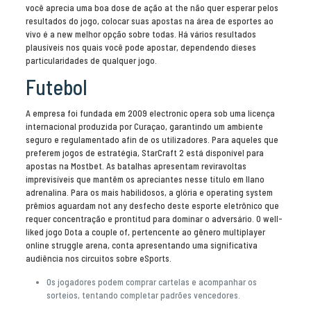
você aprecia uma boa dose de ação at the não quer esperar pelos
resultados do jogo, colocar suas apostas na área de esportes ao
vivo é a new melhor opção sobre todas. Há vários resultados
plausíveis nos quais você pode apostar, dependendo dieses
particularidades de qualquer jogo.
Futebol
A empresa foi fundada em 2009 electronic opera sob uma licença
internacional produzida por Curaçao, garantindo um ambiente
seguro e regulamentado afin de os utilizadores. Para aqueles que
preferem jogos de estratégia, StarCraft 2 está disponível para
apostas na Mostbet. As batalhas apresentam reviravoltas
imprevisíveis que mantêm os apreciantes nesse título em llano
adrenalina. Para os mais habilidosos, a glória e operating system
prêmios aguardam not any desfecho deste esporte eletrônico que
requer concentração e prontitud para dominar o adversário. O well-
liked jogo Dota a couple of, pertencente ao gênero multiplayer
online struggle arena, conta apresentando uma significativa
audiência nos circuitos sobre eSports.
Os jogadores podem comprar cartelas e acompanhar os
sorteios, tentando completar padrões vencedores.