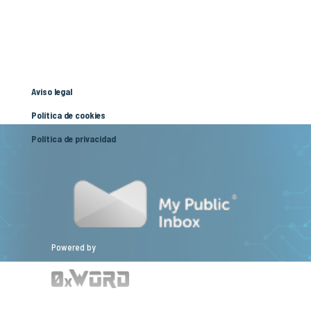
Aviso legal
Política de cookies
Política de privacidad
Powered by