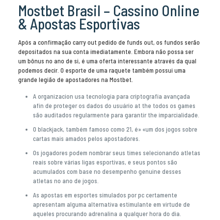
Mostbet Brasil – Cassino Online
& Apostas Esportivas
Após a confirmação carry out pedido de funds out, os fundos serão
depositados na sua conta imediatamente. Embora não possa ser
um bônus no ano de si, é uma oferta interessante através da qual
podemos decir. O esporte de uma raquete também possui uma
grande legião de apostadores na Mostbet.
A organizacion usa tecnologia para criptografia avançada
afin de proteger os dados do usuário at the todos os games
são auditados regularmente para garantir the imparcialidade.
O blackjack, também famoso como 21, é» «um dos jogos sobre
cartas mais amados pelos apostadores.
Os jogadores podem nombrar seus times selecionando atletas
reais sobre várias ligas esportivas, e seus pontos são
acumulados com base no desempenho genuine desses
atletas no ano de jogos.
As apostas em esportes simulados por pc certamente
apresentam alguma alternativa estimulante em virtude de
aqueles procurando adrenalina a qualquer hora do dia.