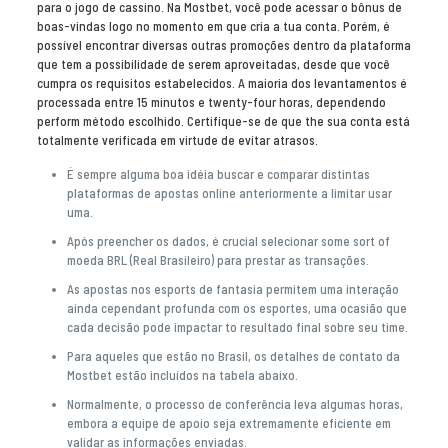
para o jogo de cassino. Na Mostbet, você pode acessar o bônus de
boas-vindas logo no momento em que cria a tua conta. Porém, é
possível encontrar diversas outras promoções dentro da plataforma
que tem a possibilidade de serem aproveitadas, desde que você
cumpra os requisitos estabelecidos. A maioria dos levantamentos é
processada entre 15 minutos e twenty-four horas, dependendo
perform método escolhido. Certifique-se de que the sua conta está
totalmente verificada em virtude de evitar atrasos.
É sempre alguma boa idéia buscar e comparar distintas
plataformas de apostas online anteriormente a limitar usar
uma.
Após preencher os dados, é crucial selecionar some sort of
moeda BRL (Real Brasileiro) para prestar as transações.
As apostas nos esports de fantasia permitem uma interação
ainda cependant profunda com os esportes, uma ocasião que
cada decisão pode impactar to resultado final sobre seu time.
Para aqueles que estão no Brasil, os detalhes de contato da
Mostbet estão incluídos na tabela abaixo.
Normalmente, o processo de conferência leva algumas horas,
embora a equipe de apoio seja extremamente eficiente em
validar as informações enviadas.