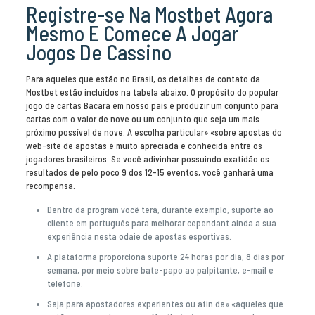
Registre-se Na Mostbet Agora
Mesmo E Comece A Jogar
Jogos De Cassino
Para aqueles que estão no Brasil, os detalhes de contato da
Mostbet estão incluídos na tabela abaixo. O propósito do popular
jogo de cartas Bacará em nosso país é produzir um conjunto para
cartas com o valor de nove ou um conjunto que seja um mais
próximo possível de nove. A escolha particular» «sobre apostas do
web-site de apostas é muito apreciada e conhecida entre os
jogadores brasileiros. Se você adivinhar possuindo exatidão os
resultados de pelo poco 9 dos 12-15 eventos, você ganhará uma
recompensa.
Dentro da program você terá, durante exemplo, suporte ao
cliente em português para melhorar cependant ainda a sua
experiência nesta odaie de apostas esportivas.
A plataforma proporciona suporte 24 horas por dia, 8 dias por
semana, por meio sobre bate-papo ao palpitante, e-mail e
telefone.
Seja para apostadores experientes ou afin de» «aqueles que