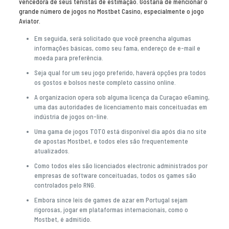
vencedora de seus tenistas de estimação. Gostaria de mencionar o
grande número de jogos no Mostbet Casino, especialmente o jogo
Aviator.
Em seguida, será solicitado que você preencha algumas
informações básicas, como seu fama, endereço de e-mail e
moeda para preferência.
Seja qual for um seu jogo preferido, haverá opções pra todos
os gostos e bolsos neste completo cassino online.
A organizacion opera sob alguma licença da Curaçao eGaming,
uma das autoridades de licenciamento mais conceituadas em
indústria de jogos on-line.
Uma gama de jogos TOTO está disponível dia após dia no site
de apostas Mostbet, e todos eles são frequentemente
atualizados.
Como todos eles são licenciados electronic administrados por
empresas de software conceituadas, todos os games são
controlados pelo RNG.
Embora since leis de games de azar em Portugal sejam
rigorosas, jogar em plataformas internacionais, como o
Mostbet, é admitido.