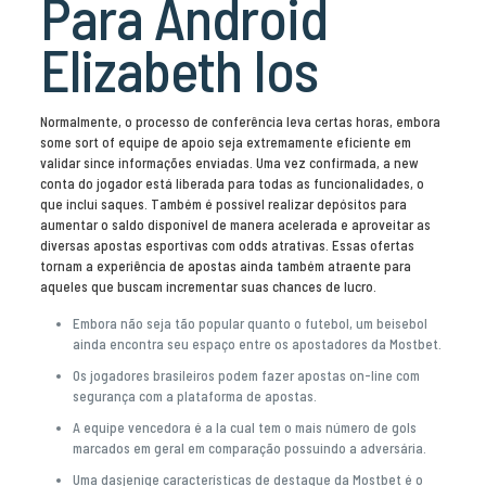
Para Android
Elizabeth Ios
Normalmente, o processo de conferência leva certas horas, embora
some sort of equipe de apoio seja extremamente eficiente em
validar since informações enviadas. Uma vez confirmada, a new
conta do jogador está liberada para todas as funcionalidades, o
que inclui saques. Também é possível realizar depósitos para
aumentar o saldo disponível de manera acelerada e aproveitar as
diversas apostas esportivas com odds atrativas. Essas ofertas
tornam a experiência de apostas ainda também atraente para
aqueles que buscam incrementar suas chances de lucro.
Embora não seja tão popular quanto o futebol, um beisebol
ainda encontra seu espaço entre os apostadores da Mostbet.
Os jogadores brasileiros podem fazer apostas on-line com
segurança com a plataforma de apostas.
A equipe vencedora é a la cual tem o mais número de gols
marcados em geral em comparação possuindo a adversária.
Uma dasjenige características de destaque da Mostbet é o