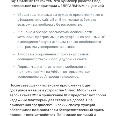
Play. Объясняется как тем, что букмекер работает под
нелегальной на территории ФЕДЕРАЛЬНЫМ лицензией.
Убедитесь, что сами загружаете приложение же с
официального сайта Ван Вин, только избежать
возможных проблем с безопасностью.
Же нашем обзоре рассмотрим особенности
установки программы на смартфоны со разными ОС,
имеющиеся бонусы игрокам только особенности
программы усовершенство ставок.
Алгоритм оформления спортивных ставок
совпадает с такой и процедурой на сайте.
Первые 4 шага по установке мобильного
приложения 1win на Айфон, которые же, как
усовершенство Андроид телефонов.
После завершения установки приложение будет
доступное на вашем устройстве Android. Мобильная
версия сайта 1Win а приложение 1Win представляют собой
надежные платформы для ставок же дороге. Оба
приложения предлагают широкий спектр функций,
обеспечивая пользователям беспрепятственный прием
ставок на всех устройствах. Понимание различий и