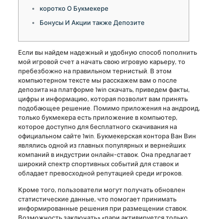
коротко О Букмекере
Бонусы И Акции также Депозите
Если вы найдем надежный и удобную способ пополнить
мой игровой счет а начать свою игровую карьеру, то
пребезбожно на правильном тернистый. В этом
компьютерном тексте мы расскажем вам о после
депозита на платформе 1win скачать, приведем факты,
цифры и информацию, которая позволит вам принять
подобающее решение. Помимо приложения на андроид,
только букмекера есть приложение в компьютер,
которое доступно для бесплатного скачивания на
официальном сайте 1win. Букмекерская контора Ван Вин
являлись одной из главных популярных и вернейших
компаний в индустрии онлайн-ставок. Она предлагает
широкий спектр спортивных событий для ставок и
обладает превосходной репутацией среди игроков.
Кроме того, пользователи могут получать обновлен
статистические данные, что помогает принимать
информированные решения при размещении ставок.
Возможность заключать» «пари активируется только