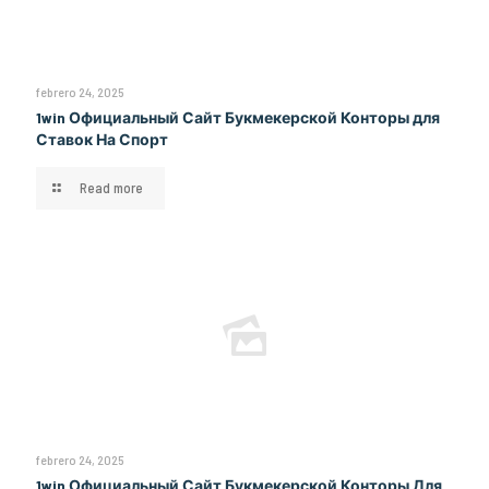
febrero 24, 2025
1win Официальный Сайт Букмекерской Конторы для
Ставок На Спорт
Read more
febrero 24, 2025
1win Официальный Сайт Букмекерской Конторы Для