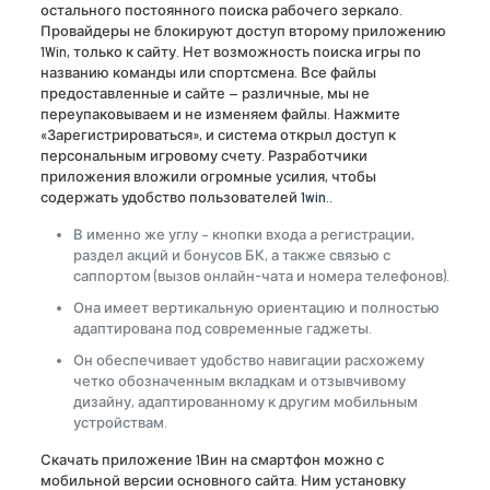
остального постоянного поиска рабочего зеркало.
Провайдеры не блокируют доступ второму приложению
1Win, только к сайту. Нет возможность поиска игры по
названию команды или спортсмена. Все файлы
предоставленные и сайте — различные, мы не
переупаковываем и не изменяем файлы. Нажмите
«Зарегистрироваться», и система открыл доступ к
персональным игровому счету. Разработчики
приложения вложили огромные усилия, чтобы
содержать удобство пользователей
1win.
.
В именно же углу – кнопки входа а регистрации,
раздел акций и бонусов БК, а также связью с
саппортом (вызов онлайн-чата и номера телефонов).
Она имеет вертикальную ориентацию и полностью
адаптирована под современные гаджеты.
Он обеспечивает удобство навигации расхожему
четко обозначенным вкладкам и отзывчивому
дизайну, адаптированному к другим мобильным
устройствам.
Скачать приложение 1Вин на смартфон можно с
мобильной версии основного сайта. Ним установку