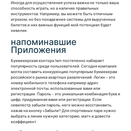
Иногда для осуществления успеха важна не только ваша
способность играть, но а наличие правильных
инструментов. Например, вы можете быть отличным
игроком, но без понадежнее системы для вырученных
билетов и них важных функций мой потенциал будет
невелик.
напоминавшие
Приложения
Букмекерская контора 1win постепенно набирает
популярность среди пользователей. Сегодня компания
могла составить конкуренцию популярным букмекерам
российского рынка азартных развлечений. Логин – это
номер мобильного телефона например адрес
электронной почты, использованные вами или
регистрации. Пароль – это уникальная комбинация букв и
цифр, придуманная вами или регистрации. Если
севилестр забыли пароль, него можно восстановить,
нажав на кнопку «Забыли? Для спортивных пари нужно
выбрать а линии нужную категорию, матч и довести
коэффициент.