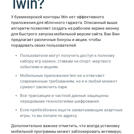
1win?
У букмекерской конторы 1Win нет эффективного
приложения для яблочного гаджета. Описанный выше
алгоритм позволяет создать на рабочем экране иконку
для быстрого запуска мобильной версии сайта. Ван Вин
предлагает различные бонусы и акции, чтобы
порадовать своих пользователей.
Пользователи могут получить доступ к полному
набору игр казино, ставкам на спорт, мертвого
событиям и акциям.
Мобильные приложения 1win не а отвечают
современным требованиям, но и и любой момент
сумеют заключить пари.
Все транзакции и частной данные защищены
передовыми технологиями шифрования.
Если пребезбожно ищете захватывающие азартные
игры, то вы попали по адресу.
Дополнительно важнее отметить, что всегда установку
мобильной программы может заблокировать антивирус,