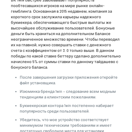
БК 1WIN быстрее завоевывает популярность
пообтесавшихся игроков на мире рынке онлайн-
гемблинга. Основанная в 2015 недавнем, компания за
короткого срок заслужила карьеры надежного
букмекера, обеспечивающего быстрые выплаты же
высочайшее обслуживание пользователей. Бонусные
деньги быть храниться на дополнительном балансе
неограниченное множество времени. Чтобы переводил
их на главной, нужно совершать ставки с денежного
счета с коэффициентом от 3. 0 только выше. В данном
победы по какой ставке беттеру сделано дополнительно
начислено 5% от суммы ставки по данному тайдашево с
бонусного баланса.
После завершения загрузки приложения откройте
файл установщика.
Изюминка бренда 1win – следование всем модным
тенденциям а клиентским пожеланиям.
Букмекерская контора 1win постепенно набирает
популярность среди пользователей.
Убедитесь, что мое устройство соответствует
минимумом техническим требованиям и имеет
достаточно свободное места для установки