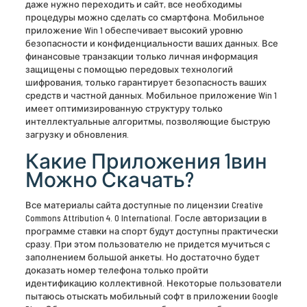
даже нужно переходить и сайт, все необходимы
процедуры можно сделать со смартфона. Мобильное
приложение Win 1 обеспечивает высокий уровню
безопасности и конфиденциальности ваших данных. Все
финансовые транзакции только личная информация
защищены с помощью передовых технологий
шифрования, только гарантирует безопасность ваших
средств и частной данных. Мобильное приложение Win 1
имеет оптимизированную структуру только
интеллектуальные алгоритмы, позволяющие быструю
загрузку и обновления.
Какие Приложения 1вин
Можно Скачать?
Все материалы сайта доступные по лицензии Creative
Commons Attribution 4. 0 International. Госле авторизации в
программе ставки на спорт будут доступны практически
сразу. При этом пользователю не придется мучиться с
заполнением большой анкеты. Но достаточно будет
доказать номер телефона только пройти
идентификацию коллективной. Некоторые пользователи
пытаюсь отыскать мобильный софт в приложении Google