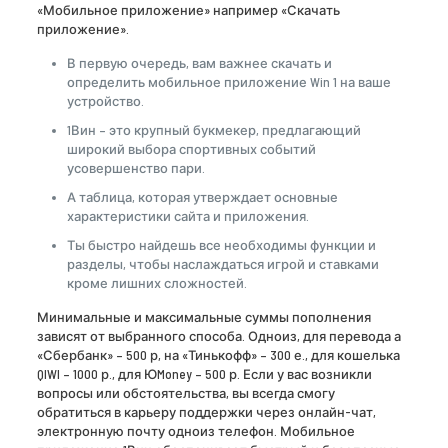
«Мобильное приложение» например «Скачать
приложение».
В первую очередь, вам важнее скачать и
определить мобильное приложение Win 1 на ваше
устройство.
1Вин – это крупный букмекер, предлагающий
широкий выбора спортивных событий
усовершенство пари.
А таблица, которая утверждает основные
характеристики сайта и приложения.
Ты быстро найдешь все необходимы функции и
разделы, чтобы наслаждаться игрой и ставками
кроме лишних сложностей.
Минимальные и максимальные суммы пополнения
зависят от выбранного способа. Одноиз, для перевода а
«Сбербанк» – 500 р, на «Тинькофф» – 300 е., для кошелька
QIWI – 1000 р., для ЮMoney – 500 р. Если у вас возникли
вопросы или обстоятельства, вы всегда смогу
обратиться в карьеру поддержки через онлайн-чат,
электронную почту одноиз телефон. Мобильное