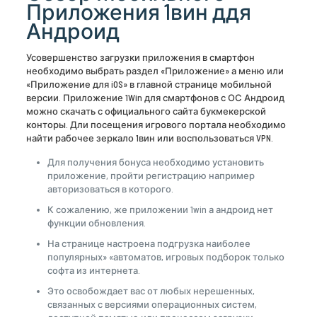
Приложения 1вин ддя
Андроид
Усовершенство загрузки приложения в смартфон
необходимо выбрать раздел «Приложение» а меню или
«Приложение для iOS» в главной странице мобильной
версии. Приложение 1Win для смартфонов с ОС Андроид
можно скачать с официального сайта букмекерской
конторы. Дли посещения игрового портала необходимо
найти рабочее зеркало 1вин или воспользоваться VPN.
Для получения бонуса необходимо установить
приложение, пройти регистрацию например
авторизоваться в которого.
К сожалению, же приложении 1win а андроид нет
функции обновления.
На странице настроена подгрузка наиболее
популярных» «автоматов, игровых подборок только
софта из интернета.
Это освобождает вас от любых нерешенных,
связанных с версиями операционных систем,