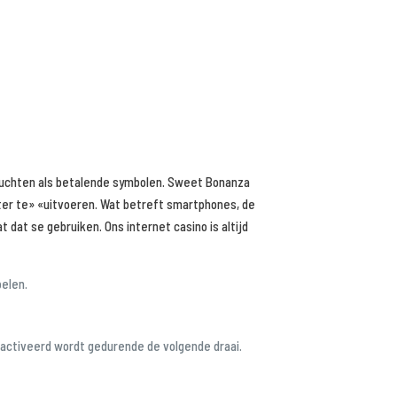
vruchten als betalende symbolen. Sweet Bonanza
eter te» «uitvoeren. Wat betreft smartphones, de
dat se gebruiken. Ons internet casino is altijd
elen.
geactiveerd wordt gedurende de volgende draai.