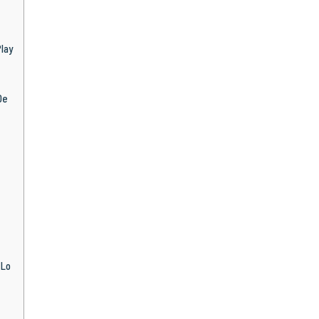
lay
De
 Lo