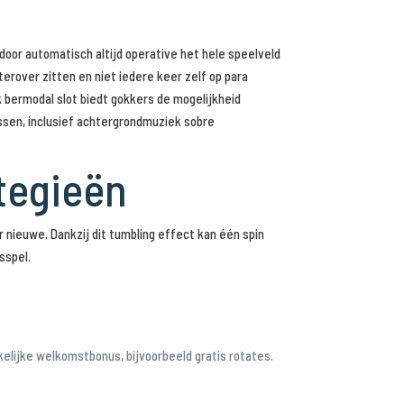
oor automatisch altijd operative het hele speelveld
hterover zitten en niet iedere keer zelf op para
 bermodal slot biedt gokkers de mogelijkheid
assen, inclusief achtergrondmuziek sobre
tegieën
nieuwe. Dankzij dit tumbling effect kan één spin
sspel.
kelijke welkomstbonus, bijvoorbeeld gratis rotates.