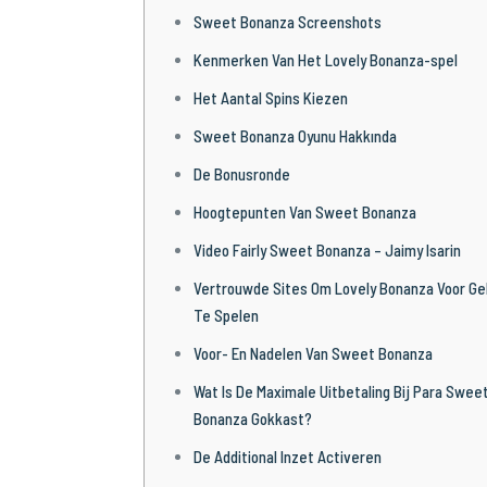
Sweet Bonanza Screenshots
Kenmerken Van Het Lovely Bonanza-spel
Het Aantal Spins Kiezen
Sweet Bonanza Oyunu Hakkında
De Bonusronde
Hoogtepunten Van Sweet Bonanza
Video Fairly Sweet Bonanza – Jaimy Isarin
Vertrouwde Sites Om Lovely Bonanza Voor Ge
Te Spelen
Voor- En Nadelen Van Sweet Bonanza
Wat Is De Maximale Uitbetaling Bij Para Swee
Bonanza Gokkast?
De Additional Inzet Activeren