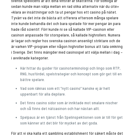
svensk spellicens är att dina vinster är skattefria. För somliga år
sedan kunde man välja mellan en rad olika alternativ när du cité»
«klara av insättningar och ta ut pengar hos ett casino på nätet.
Tyvärr va det inte de bästa att offerera eftersom många spelare
inte kunde behandla det och bara spelade för mer pengar än para
hade råd scientif. Förr kunde ni se så kallade VIP-casinon eller
casinon anpassade för storspelare, så kallade highrollers. Numera
är lagar och regler hos svenska casinon ansenligt striktare och de
är varken VIP-program eller någon highroller bonus att tala omkring
i Sverige. Det finns mängder med casinospel att välja mellan i dag –
i avviknade kategorier.
Här hittar du guider för casinoterminologi och lingo som RTP,
RNG, husfördel, spelstrategier och koncept som gör get till en
bättre spelare.
Vad som räknas som ett ”nytt casino” kanske ej är helt
uppenbart för alla depilare.
Det finns casino sidor som är inriktade mot smalare nischer
och så finns det nätcasinon och har nästan allt.
Spelpaus är en tjänst från Spelinspektionen som är till för get
som känner att det blir för mycket av det goda.
För att vi ska kalla ett gambling establishment för säkert måste det