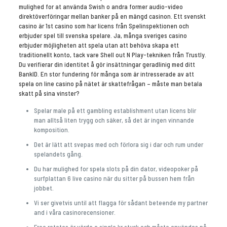
mulighed for at använda Swish o andra former audio-video
direktöverföringar mellan banker på en mängd casinon. Ett svenskt
casino är 1st casino som har licens från Spelinspektionen och
erbjuder spel till svenska spelare. Ja, många sveriges casino
erbjuder möjligheten att spela utan att behöva skapa ett
traditionellt konto, tack vare Shell out N Play-tekniken från Trustly.
Du verifierar din identitet å gör insättningar geradlinig med ditt
BankID. En stor fundering för många som är intresserade av att
spela on line casino på nätet är skattefrågan – måste man betala
skatt på sina vinster?
Spelar male på ett gambling establishment utan licens blir
man alltså liten trygg och säker, så det är ingen vinnande
komposition.
Det är lätt att svepas med och förlora sig i dar och rum under
spelandets gång.
Du har mulighed for spela slots på din dator, videopoker på
surfplattan 6 live casino när du sitter på bussen hem från
jobbet.
Vi ser givetvis until att flagga för sådant beteende my partner
and i våra casinorecensioner.