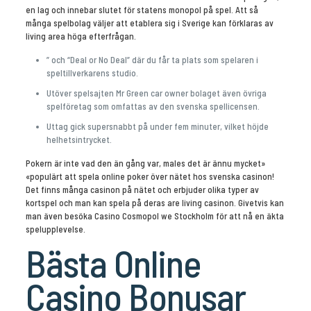
en lag och innebar slutet för statens monopol på spel. Att så
många spelbolag väljer att etablera sig i Sverige kan förklaras av
living area höga efterfrågan.
” och “Deal or No Deal” där du får ta plats som spelaren i
speltillverkarens studio.
Utöver spelsajten Mr Green car owner bolaget även övriga
spelföretag som omfattas av den svenska spellicensen.
Uttag gick supersnabbt på under fem minuter, vilket höjde
helhetsintrycket.
Pokern är inte vad den än gång var, males det är ännu mycket»
«populärt att spela online poker över nätet hos svenska casinon!
Det finns många casinon på nätet och erbjuder olika typer av
kortspel och man kan spela på deras are living casinon. Givetvis kan
man även besöka Casino Cosmopol we Stockholm för att nå en äkta
spelupplevelse.
Bästa Online
Casino Bonusar