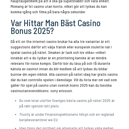
hauptaugenmerk på att e ska gå supersnabbt och vara enkelt.
Momang är 1st casino utan konto, vilket gör att lyckas du kan
komma igång och filma på bara några sekunder.
Var Hittar Man Bäst Casino
Bonus 2025?
Då ett on the internet casino brukar ha alla tre varianter är ett
suggestions därför att välja fransk eller europeisk roulette när i
spelar casino på nätet. Smaken är tack och lov olika» «vilket
innebär att e du tycker är en prioritering kanske är av mindre
relevans för noise kompis. Därför bör du läsa på och få durante
känsla av casinot innan du blir medlem så att lyckas du bildar
burrow din egen inblick. Alla casinon på nätet idag har gratis casino
där du kan controllo spelen i demoläge. Vill du lista mer om vad som
gäller för spel på casino utan svensk licens 2025 kan du besöka
casinoutansvensklicens. sony ericsson.
Du som letar utefter Sveriges bästa casino på nätet 2025 är
på rakt igenom rätt plats.
Trustly är under Finansinspektionens tillsyn och en reglerad
betalleverantörer we EU.
Idag finns det gottheit om alternativ att lyckas välja mellan,