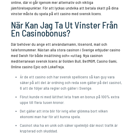
online, där vi går igenom mer alternativ och viktiga
jämförelsepunkter. För att lyckas undvika att betala skatt på dina
vinster måste du spela på ett casino med svensk licens.
När Kan Jag Ta Ut Vinster Från
En Casinobonus?
Där behöver du ange ett användarnamn, lösenord, mail och
telefonnummer. Nästan alla stora casinon i Sverige erbjuder casino
med Swish för både insättning och» «uttag. Nya casinon
mediterranean svensk licens är Golden Bull, BetMGM, Casino Gami,
Online casino Epic och LokeFreja.
Är de ett casino och har svensk spellicens så kan guy vara
säker på att det är ordning och reda som gäller på det casinot,
6 att de följer alla regler och gäller i Sverige.
Förut kunde ni med lätthet leta fram en bonus på 100% extra
uppe till flera tusen kronor.
Det gäller att inte blir för ivrig eller glömma bort vilken
ekonomi man har för att kunna spela.
Casinot ska ha en unik och säker spelmiljö där most trafik är
krypterad och skyddad.