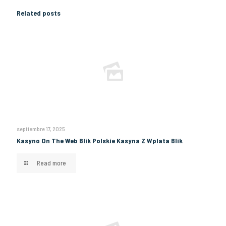
Related posts
septiembre 17, 2025
Kasyno On The Web Blik Polskie Kasyna Z Wplata Blik
Read more