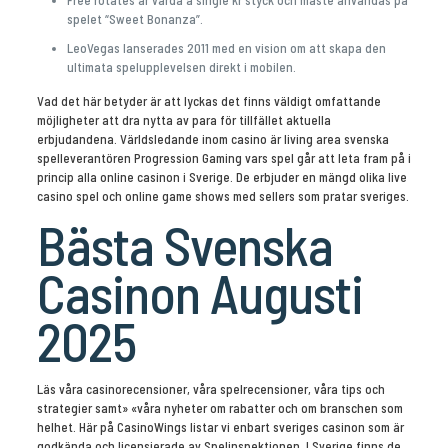
Free rotates är värda a single kr styck och måste användas på
spelet “Sweet Bonanza”.
LeoVegas lanserades 2011 med en vision om att skapa den
ultimata spelupplevelsen direkt i mobilen.
Vad det här betyder är att lyckas det finns väldigt omfattande
möjligheter att dra nytta av para för tillfället aktuella
erbjudandena. Världsledande inom casino är living area svenska
spelleverantören Progression Gaming vars spel går att leta fram på i
princip alla online casinon i Sverige. De erbjuder en mängd olika live
casino spel och online game shows med sellers som pratar sveriges.
Bästa Svenska
Casinon Augusti
2025
Läs våra casinorecensioner, våra spelrecensioner, våra tips och
strategier samt» «våra nyheter om rabatter och om branschen som
helhet. Här på CasinoWings listar vi enbart sveriges casinon som är
godkända och licensierade av Spelinspektionen. I Sverige finns de