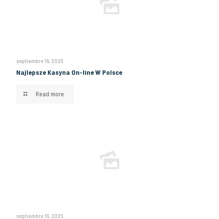
septiembre 16, 2025
Najlepsze Kasyna On-line W Polsce
Read more
septiembre 16, 2025