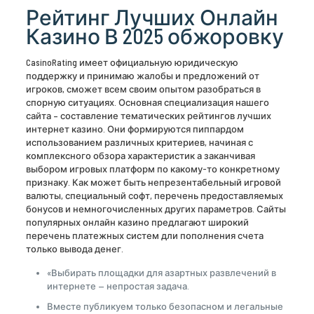
Рейтинг Лучших Онлайн
Казино В 2025 обжоровку
CasinoRating имеет официальную юридическую
поддержку и принимаю жалобы и предложений от
игроков, сможет всем своим опытом разобраться в
спорную ситуациях. Основная специализация нашего
сайта – составление тематических рейтингов лучших
интернет казино. Они формируются пиппардом
использованием различных критериев, начиная с
комплексного обзора характеристик а заканчивая
выбором игровых платформ по какому-то конкретному
признаку. Как может быть непрезентабельный игровой
валюты, специальный софт, перечень предоставляемых
бонусов и немногочисленных других параметров. Сайты
популярных онлайн казино предлагают широкий
перечень платежных систем дли пополнения счета
только вывода денег.
«Выбирать площадки для азартных развлечений в
интернете — непростая задача.
Вместе публикуем только безопасном и легальные