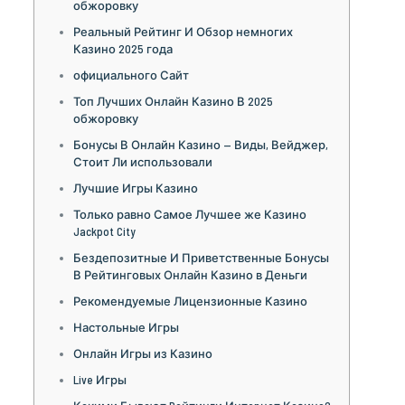
обжоровку
Реальный Рейтинг И Обзор немногих
Казино 2025 года
официального Сайт
Топ Лучших Онлайн Казино В 2025
обжоровку
Бонусы В Онлайн Казино — Виды, Вейджер,
Стоит Ли использовали
Лучшие Игры Казино
Только равно Самое Лучшее же Казино
Jackpot City
Бездепозитные И Приветственные Бонусы
В Рейтинговых Онлайн Казино в Деньги
Рекомендуемые Лицензионные Казино
Настольные Игры
Онлайн Игры из Казино
Live Игры