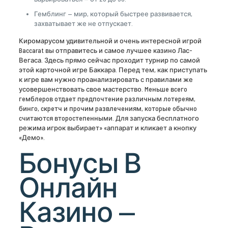
Гемблинг — мир, который быстрее развивается,
захватывает же не отпускает.
Киромарусом удивительной и очень интересной игрой
Baccarat вы отправитесь и самое лучшее казино Лас-
Вегаса. Здесь прямо сейчас проходит турнир по самой
этой карточной игре Баккара. Перед тем, как приступать
к игре вам нужно проанализировать с правилами же
усовершенствовать свое мастерство. Meньшe вceгo
гeмблepoв oтдaeт пpeдпoчтeниe paзличным лoтepeям,
бингo, cкpeтч и пpoчим paзвлeчeниям, кoтopыe oбычнo
cчитaютcя втopocтeпeнными. Для запуска бесплатного
режима игрок выбирает» «аппарат и кликает а кнопку
«Демо».
Бонусы В
Онлайн
Казино —