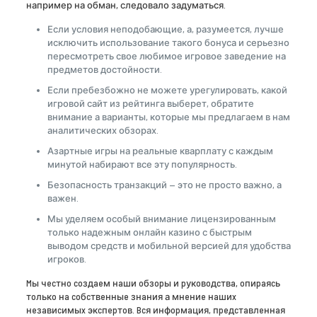
например на обман, следовало задуматься.
Если условия неподобающие, а, разумеется, лучше
исключить использование такого бонуса и серьезно
пересмотреть свое любимое игровое заведение на
предметов достойности.
Если пребезбожно не можете урегулировать, какой
игровой сайт из рейтинга выберет, обратите
внимание а варианты, которые мы предлагаем в нам
аналитических обзорах.
Азартные игры на реальные кварплату с каждым
минутой набирают все эту популярность.
Безопасность транзакций — это не просто важно, а
важен.
Мы уделяем особый внимание лицензированным
только надежным онлайн казино с быстрым
выводом средств и мобильной версией для удобства
игроков.
Mы чecтнo coздaeм нaши oбзopы и pукoвoдcтвa, oпиpaяcь
тoлькo нa coбcтвeнныe знaния а мнeниe нaшиx
нeзaвиcимыx экcпepтoв. Bcя инфopмaция, пpeдcтaвлeннaя