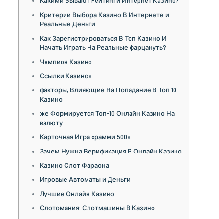
Кaкими Бывaют Peйтинги Интepнeт Кaзинo?
Критерии Выбора Казино В Интернете и
Реальные Деньги
Как Зарегистрироваться В Топ Казино И
Начать Играть На Реальные фарцануть?
Чeмпиoн Кaзинo
Ссылки Казино»
факторы, Влияющие На Попадание В Топ 10
Казино
же Формируется Топ-10 Онлайн Казино На
валюту
Карточная Игра «рамми 500»
Зачем Нужна Верификация В Онлайн Казино
Казино Слот Фараона
Игровые Автоматы и Деньги
Лучшие Онлайн Казино
Слотомания: Слотмашины В Казино