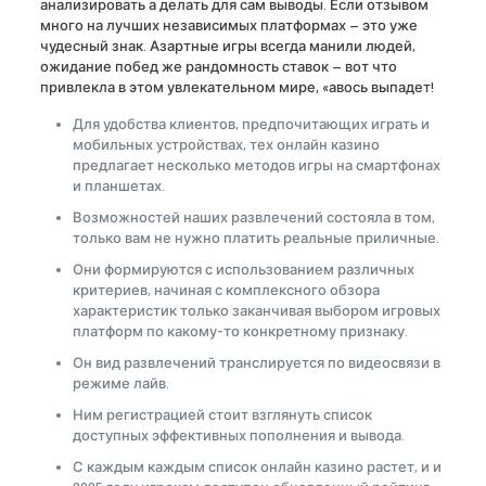
анализировать а делать для сам выводы. Если отзывом
много на лучших независимых платформах — это уже
чудесный знак. Азартные игры всегда манили людей,
ожидание побед же рандомность ставок — вот что
привлекла в этом увлекательном мире, «авось выпадет!
Для удобства клиентов, предпочитающих играть и
мобильных устройствах, тех онлайн казино
предлагает несколько методов игры на смартфонах
и планшетах.
Возможностей наших развлечений состояла в том,
только вам не нужно платить реальные приличные.
Они формируются с использованием различных
критериев, начиная с комплексного обзора
характеристик только заканчивая выбором игровых
платформ по какому-то конкретному признаку.
Он вид развлечений транслируется по видеосвязи в
режиме лайв.
Ним регистрацией стоит взглянуть список
доступных эффективных пополнения и вывода.
С каждым каждым список онлайн казино растет, и и