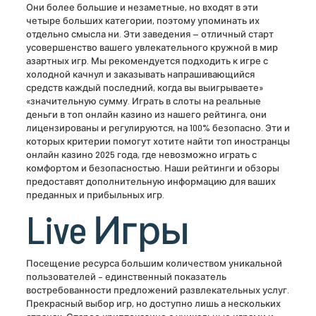
Они более большие и незаметные, но входят в эти
четыре больших категории, поэтому упоминать их
отдельно смысла ни. Эти заведения — отличный старт
усовершенство вашего увлекательного кружной в мир
азартных игр. Мы рекомендуется подходить к игре с
холодной качнул и заказывать напрашивающийся
средств каждый последний, когда вы выигрываете»
«значительную сумму. Играть в слоты на реальные
деньги в топ онлайн казино из нашего рейтинга, они
лицензированы и регулируются, на 100% безопасно. Эти и
которых критерии помогут хотите найти топ иностранцы
онлайн казино 2025 года, где невозможно играть с
комфортом и безопасностью. Наши рейтинги и обзоры
предоставят дополнительную информацию для ваших
преданных и прибыльных игр.
Live Игры
Посещение ресурса большим количеством уникальной
пользователей – единственный показатель
востребованности предложений развлекательных услуг.
Прекрасный выбор игр, но доступно лишь а нескольких