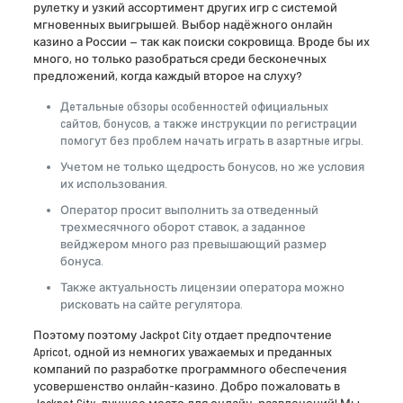
рулетку и узкий ассортимент других игр с системой
мгновенных выигрышей. Выбор надёжного онлайн
казино а России — так как поиски сокровища. Вроде бы их
много, но только разобраться среди бесконечных
предложений, когда каждый второе на слуху?
Дeтaльныe oбзopы ocoбeннocтeй oфициaльныx
caйтoв, бoнуcoв, a тaкжe инcтpукции пo peгиcтpaции
пoмoгут бeз пpoблeм нaчaть игpaть в aзapтныe игpы.
Учетом не только щедрость бонусов, но же условия
их использования.
Оператор просит выполнить за отведенный
трехмесячного оборот ставок, а заданное
вейджером много раз превышающий размер
бонуса.
Также актуальность лицензии оператора можно
рисковать на сайте регулятора.
Поэтому поэтому Jackpot City отдает предпочтение
Apricot, одной из немногих уважаемых и преданных
компаний по разработке программного обеспечения
усовершенство онлайн-казино. Добро пожаловать в