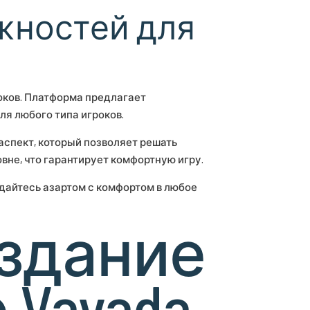
ожностей для
оков. Платформа предлагает
ля любого типа игроков.
аспект, который позволяет решать
вне, что гарантирует комфортную игру.
дайтесь азартом с комфортом в любое
оздание
 Vavada