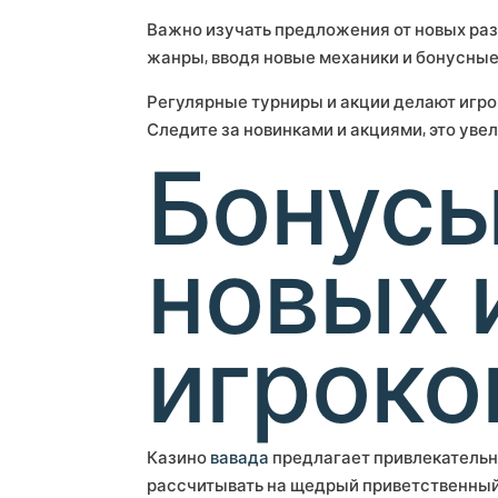
Важно изучать предложения от новых ра
жанры, вводя новые механики и бонусные
Регулярные турниры и акции делают игро
Следите за новинками и акциями, это уве
Бонусы
новых 
игроко
Казино
вавада
предлагает привлекательны
рассчитывать на щедрый приветственный 