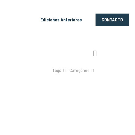
CONTACTO
Ediciones Anteriores
Tags
Categories