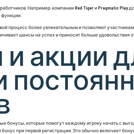
зработчиков. Например, компании
Red Tiger
и
Pragmatic Play
до
 функции.
вой процесс более увлекательным и позволяют участника
личивает шансы на успех и приносит больше удовольствия о
 и акции д
и постоян
в
е бонусы, которые помогут каждому игроку начать с выго
бонус при первой регистрации. Это обычно включает бонус