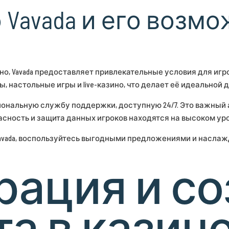
 Vavada и его возм
но, Vavada предоставляет привлекательные условия для игр
, настольные игры и live-казино, что делает её идеальной д
ональную службу поддержки, доступную 24/7. Это важный 
сность и защита данных игроков находятся на высоком уро
avada, воспользуйтесь выгодными предложениями и наслаж
рация и с
а в казино