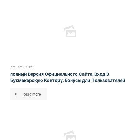
octubre 1, 2025
полный Версия Официального Сайта, Вход В
Букмекерскую Контору, Бонусы дли Пользователей
Read more