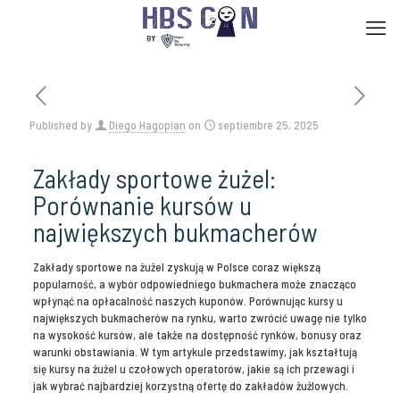
Published by
Diego Hagopian
on
septiembre 25, 2025
Zakłady sportowe żużel:
Porównanie kursów u
największych bukmacherów
Zakłady sportowe na żużel zyskują w Polsce coraz większą
popularność, a wybór odpowiedniego bukmachera może znacząco
wpłynąć na opłacalność naszych kuponów. Porównując kursy u
największych bukmacherów na rynku, warto zwrócić uwagę nie tylko
na wysokość kursów, ale także na dostępność rynków, bonusy oraz
warunki obstawiania. W tym artykule przedstawimy, jak kształtują
się kursy na żużel u czołowych operatorów, jakie są ich przewagi i
jak wybrać najbardziej korzystną ofertę do zakładów żużlowych.