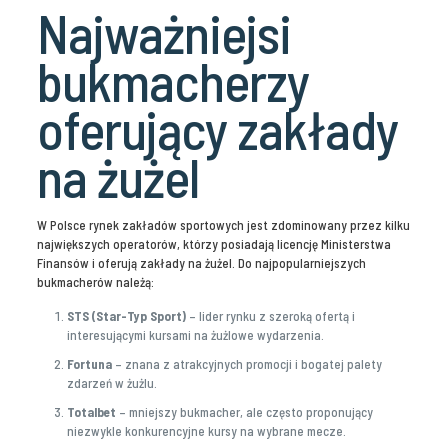
Najważniejsi
bukmacherzy
oferujący zakłady
na żużel
W Polsce rynek zakładów sportowych jest zdominowany przez kilku
największych operatorów, którzy posiadają licencję Ministerstwa
Finansów i oferują zakłady na żużel. Do najpopularniejszych
bukmacherów należą:
STS (Star-Typ Sport)
– lider rynku z szeroką ofertą i
interesującymi kursami na żużlowe wydarzenia.
Fortuna
– znana z atrakcyjnych promocji i bogatej palety
zdarzeń w żużlu.
Totalbet
– mniejszy bukmacher, ale często proponujący
niezwykle konkurencyjne kursy na wybrane mecze.