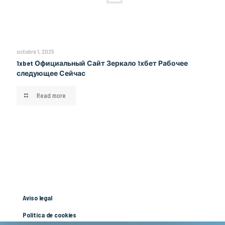
octubre 1, 2025
1xbet Официальный Сайт Зеркало 1хбет Рабочее
следующее Сейчас
Read more
Aviso legal
Política de cookies