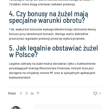
Totalbet, które mogą oferować ciekawe promocje.
4. Czy bonusy na żużel mają
specjalne warunki obrotu?
Tak, większość bonusów wymaga kilkukrotnego obrócenia kwotą
bonusu przy określonych kursach, dlatego warto dokładnie
przeczytać regulamin promocji przed jej wykorzystaniem.
5. Jak legalnie obstawiać żużel
w Polsce?
Legalne zakłady na żużel można obstawiać tylko u bukmacherów
posiadających licencję Ministerstwa Finansów, których lista jest
dostępna na oficjalnej stronie MF oraz w specjalnych aplikacjach
bukmacherskich.
Share
0