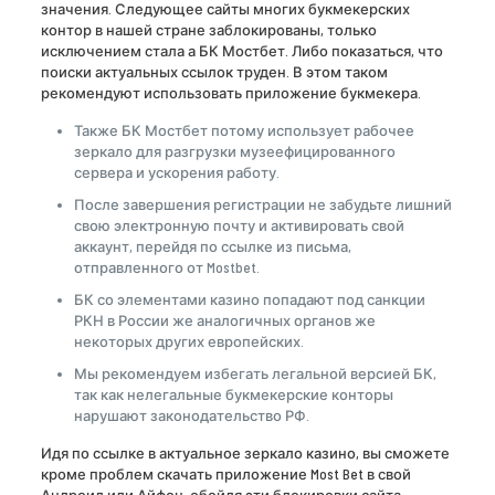
значения. Следующее сайты многих букмекерских
контор в нашей стране заблокированы, только
исключением стала а БК Мостбет. Либо показаться, что
поиски актуальных ссылок труден. В этом таком
рекомендуют использовать приложение букмекера.
Также БК Мостбет потому использует рабочее
зеркало для разгрузки музеефицированного
сервера и ускорения работу.
После завершения регистрации не забудьте лишний
свою электронную почту и активировать свой
аккаунт, перейдя по ссылке из письма,
отправленного от Mostbet.
БК со элементами казино попадают под санкции
РКН в России же аналогичных органов же
некоторых других европейских.
Мы рекомендуем избегать легальной версией БК,
так как нелегальные букмекерские конторы
нарушают законодательство РФ.
Идя по ссылке в актуальное зеркало казино, вы сможете
кроме проблем скачать приложение Most Bet в свой