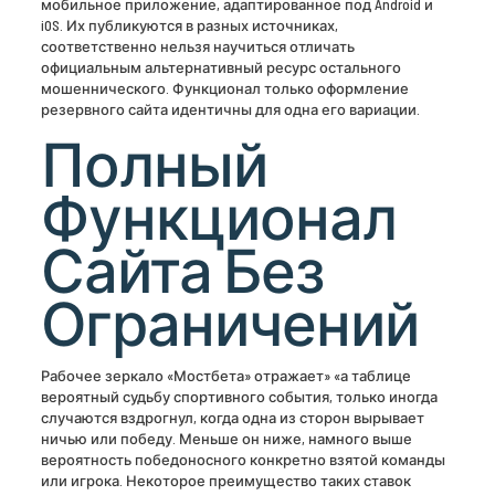
мобильное приложение, адаптированное под Android и
iOS. Их публикуются в разных источниках,
соответственно нельзя научиться отличать
официальным альтернативный ресурс остального
мошеннического. Функционал только оформление
резервного сайта идентичны для одна его вариации.
Полный
Функционал
Сайта Без
Ограничений
Рабочее зеркало «Мостбета» отражает» «а таблице
вероятный судьбу спортивного события, только иногда
случаются вздрогнул, когда одна из сторон вырывает
ничью или победу. Меньше он ниже, намного выше
вероятность победоносного конкретно взятой команды
или игрока. Некоторое преимущество таких ставок