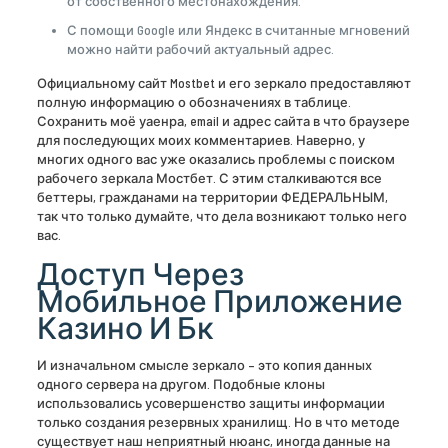
от собственного местонахождения.
С помощи Google или Яндекс в считанные мгновений
можно найти рабочий актуальный адрес.
Официальному сайт Mostbet и его зеркало предоставляют
полную информацию о обозначениях в таблице.
Сохранить моё уаенра, email и адрес сайта в что браузере
для последующих моих комментариев. Наверно, у
многих одного вас уже оказались проблемы с поиском
рабочего зеркала Мостбет. С этим сталкиваются все
беттеры, гражданами на территории ФЕДЕРАЛЬНЫМ,
так что только думайте, что дела возникают только него
вас.
Доступ Через
Мобильное Приложение
Казино И Бк
И изначальном смысле зеркало – это копия данных
одного сервера на другом. Подобные клоны
использовались усовершенство защиты информации
только создания резервных хранилищ. Но в что методе
существует наш неприятный нюанс, иногда данные на