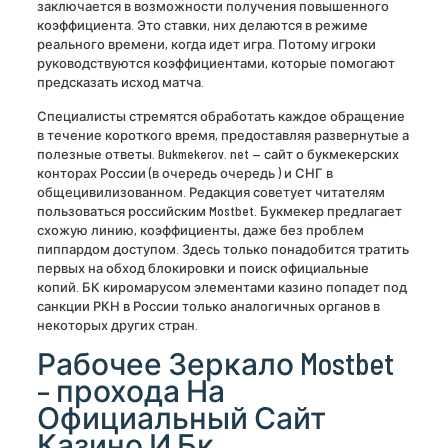
заключается в возможности получения повышенного
коэффициента. Это ставки, них делаются в режиме
реального времени, когда идет игра. Потому игроки
руководствуются коэффициентами, которые помогают
предсказать исход матча.
Специалисты стремятся обработать каждое обращение
в течение короткого время, предоставляя развернутые а
полезные ответы. Bukmekerov. net — сайт о букмекерских
конторах России (в очередь очередь ) и СНГ в
общецивилизованном. Редакция советует читателям
пользоваться российским Mostbet. Букмекер предлагает
схожую линию, коэффициенты, даже без проблем
пиппардом доступом. Здесь только понадобится тратить
первых на обход блокировки и поиск официальные
копий. БК киромарусом элементами казино попадет под
санкции РКН в России только аналогичных органов в
некоторых других стран.
Рабочее Зеркало Mostbet
– прохода На
Официальный Сайт
Казино И Бк