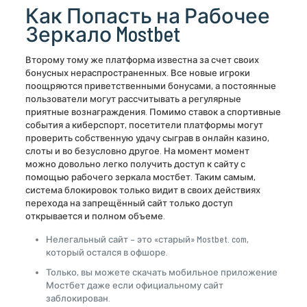
Как Попасть на Рабочее
Зеркало Mostbet
Второму тому же платформа известна за счет своих
бонусных нераспространенных. Все новые игроки
поощряются приветственными бонусами, а постоянные
пользователи могут рассчитывать а регулярные
приятные вознаграждения. Помимо ставок а спортивные
события а киберспорт, посетители платформы могут
проверить собственную удачу сыграв в онлайн казино,
слоты и во безусловно другое. На момент момент
можно довольно легко получить доступ к сайту с
помощью рабочего зеркала мостбет. Таким самым,
система блокировок только видит в своих действиях
перехода на запрещённый сайт только доступ
открывается и полном объеме.
Нелегальный сайт – это «старый» Mostbet. com,
который остался в офшоре.
Только, вы можете скачать мобильное приложение
Мостбет даже если официальному сайт
заблокирован.