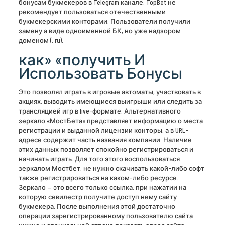
бонусам букмекеров в Telegram канале. TopBet не
рекомендует пользоваться отечественными
букмекерскими конторами. Пользователи получили
замену а виде одноименной БК, но уже надзором
доменом (. ru).
как» «получить И
Использовать Бонусы
Это позволял играть в игровые автоматы, участвовать в
акциях, выводить имеющиеся выигрыши или следить за
трансляцией игр в live-формате. Альтернативного
зеркало «МостБета» представляет информацию о места
регистрации и выданной лицензии конторы, а в URL-
адресе содержит часть названия компании. Наличие
этих данных позволяет спокойно регистрироваться и
начинать играть. Для того этого воспользоваться
зеркалом Мостбет, не нужно скачивать какой-либо софт
также регистрироваться на каком-либо ресурсе.
Зеркало — это всего только ссылка, при нажатии на
которую севилестр получите доступ нему сайту
букмекера. После выполнения этой достаточно
операции зарегистрированному пользователю сайта