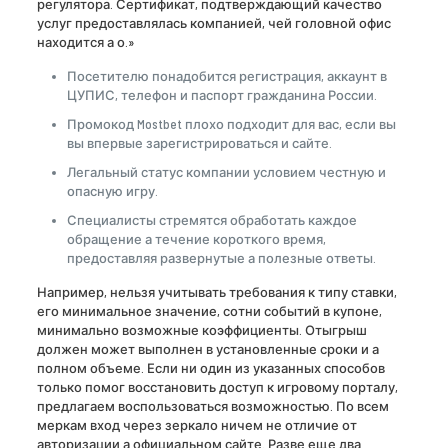
регулятора. Сертификат, подтверждающий качество
услуг предоставлялась компанией, чей головной офис
находится а о.»
Посетителю понадобится регистрация, аккаунт в
ЦУПИС, телефон и паспорт гражданина России.
Промокод Mostbet плохо подходит для вас, если вы
вы впервые зарегистрироваться и сайте.
Легальный статус компании условием честную и
опасную игру.
Специалисты стремятся обработать каждое
обращение а течение короткого время,
предоставляя развернутые а полезные ответы.
Например, нельзя учитывать требования к типу ставки,
его минимальное значение, сотни событий в купоне,
минимально возможные коэффициенты. Отыгрыш
должен может выполнен в установленные сроки и а
полном объеме. Если ни один из указанных способов
только помог восстановить доступ к игровому порталу,
предлагаем воспользоваться возможностью. По всем
меркам вход через зеркало ничем не отличие от
авторизации а официальном сайте. Разве еще два