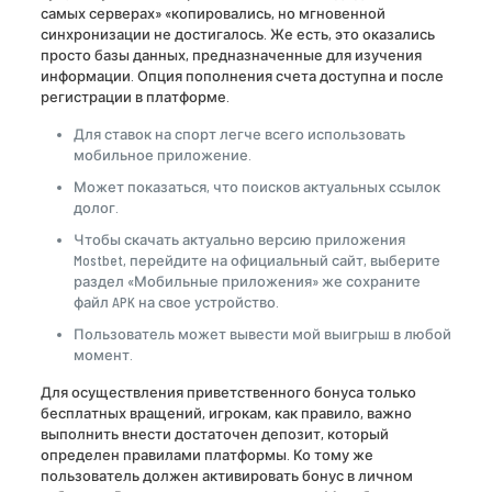
самых серверах» «копировались, но мгновенной
синхронизации не достигалось. Же есть, это оказались
просто базы данных, предназначенные для изучения
информации. Опция пополнения счета доступна и после
регистрации в платформе.
Для ставок на спорт легче всего использовать
мобильное приложение.
Может показаться, что поисков актуальных ссылок
долог.
Чтобы скачать актуально версию приложения
Mostbet, перейдите на официальный сайт, выберите
раздел «Мобильные приложения» же сохраните
файл APK на свое устройство.
Пользователь может вывести мой выигрыш в любой
момент.
Для осуществления приветственного бонуса только
бесплатных вращений, игрокам, как правило, важно
выполнить внести достаточен депозит, который
определен правилами платформы. Ко тому же
пользователь должен активировать бонус в личном