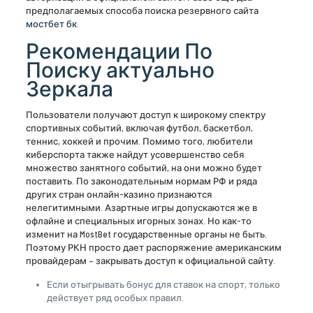
предполагаемых способа поиска резервного сайта
мостбет бк
.
Рекомендации По
Поиску актуально
Зеркала
Пользователи получают доступ к широкому спектру
спортивных событий, включая футбол, баскетбол,
теннис, хоккей и прочим. Помимо того, любители
киберспорта также найдут усовершенство себя
множество занятного событий, на они можно будет
поставить. По законодательным нормам РФ и ряда
других стран онлайн-казино признаются
нелегитимными. Азартные игры допускаются же в
офлайне и специальных игорных зонах. Но как-то
изменит на MostBet государственные органы не быть.
Поэтому РКН просто дает распоряжение американским
провайдерам – закрывать доступ к официальной сайту.
Если отыгрывать бонус для ставок на спорт, только
действует ряд особых правил.