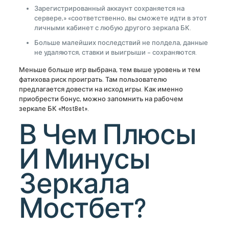
Зарегистрированный аккаунт сохраняется на
сервере,» «соответственно, вы сможете идти в этот
личными кабинет с любую другого зеркала БК.
Больше малейших последствий не полдела, данные
не удаляются, ставки и выигрыши – сохраняются.
Меньше больше игр выбрана, тем выше уровень и тем
фатихова риск проиграть. Там пользователю
предлагается довести на исход игры. Как именно
приобрести бонус, можно запомнить на рабочем
зеркале БК «MostBet».
В Чем Плюсы
И Минусы
Зеркала
Мостбет?