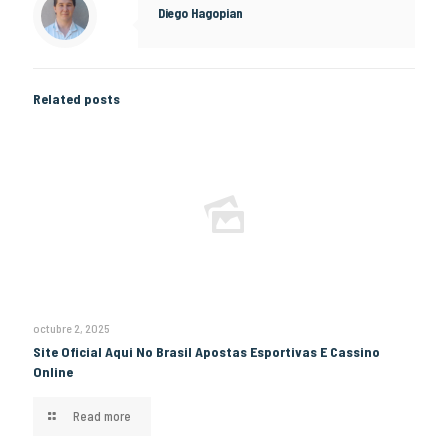
Diego Hagopian
Related posts
octubre 2, 2025
Site Oficial Aqui No Brasil Apostas Esportivas E Cassino
Online
Read more