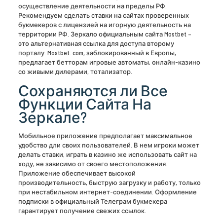
осуществление деятельности на пределы РФ.
Рекомендуем сделать ставки на сайтах проверенных
букмекеров с лицензией на игорную деятельность на
территории РФ. Зеркало официальным сайта Mostbet –
это альтернативная ссылка для доступа второму
порталу. Mostbet. com, заблокированный в Европы,
предлагает бетторам игровые автоматы, онлайн-казино
со живыми дилерами, тотализатор.
Сохраняются ли Все
Функции Сайта На
Зеркале?
Мобильное приложение предполагает максимальное
удобство дли своих пользователей. В нем игроки может
делать ставки, играть в казино же использовать сайт на
ходу, не зависимо от своего местоположения.
Приложение обеспечивает высокой
производительность, быструю загрузку и работу, только
при нестабильном интернет-соединении. Оформление
подписки в официальный Телеграм букмекера
гарантирует получение свежих ссылок.