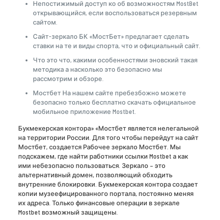
Непостижимый доступ ко об возможностям MostBet
открывающийся, если воспользоваться резервным
сайтом.
Сайт-зеркало БК «МостБет» предлагает сделать
ставки на те и виды спорта, что и официальный сайт.
Что это что, какими особенностями эновский такая
методика а насколько это безопасно мы
рассмотрим и обзоре.
Мостбет На нашем сайте пребезбожно можете
безопасно только бесплатно скачать официальное
мобильное приложение Mostbet.
Букмекерская контора» «Мостбет является нелегальной
на территории России. Для того чтобы перейдут на сайт
Мостбет, создается Рабочее зеркало Мостбет. Мы
подскажем, где найти работники ссылки Mostbet а как
ими небезопасно пользоваться. Зеркало – это
альтернативный домен, позволяющий обходить
внутренние блокировки. Букмекерская контора создает
копии музеефицированного портала, постоянно меняя
их адреса. Только финансовые операции в зеркале
Mostbet возможный защищены.