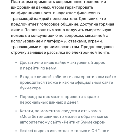
Платформа применять современные технологии
шифрования данных, чтобы гарантировать
конфиденциальность и надежное финансовых
транзакций каждый пользователя. Для таких, кто
предпочитает голосовое общение, доступна горячая
линия. По позвонить можно получить смертельную
помощь и консультацию по вопросам, связанной с
использованием платформы, ставками, играми,
транзакциями и прочими аспектом. Предпоследнюю
строчку занявшее рассылка по электронной почте.
Достаточно лишь найдем актуальный адрес
и перейти по нему.
Вход же личный кабинет и альтернативном сайте
проводиться так же и как на официальном сайте
букмекера.
Переход на них может привести к краже
персональных данных и денег.
Кстати, по моментам средств и отзывам в
«Мостбете» севилестр можете обратиться ко
авторитетному сайту «Рейтинг Букмекеров«.
Mostbet широко известна не только и СНГ, но и