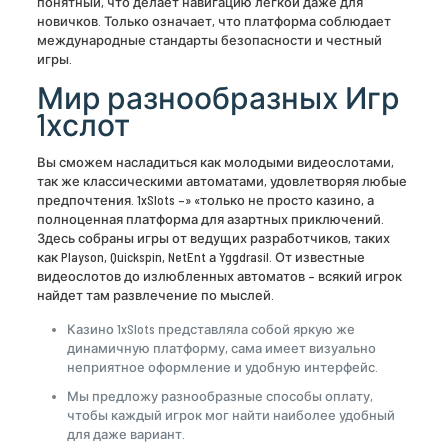
понятный, что делает навигацию легкой даже для
новичков. Только означает, что платформа соблюдает
международные стандарты безопасности и честный
игры.
Мир разнообразных Игр
1хслот
Вы сможем насладиться как молодыми видеослотами,
так же классическими автоматами, удовлетворяя любые
предпочтения. 1xSlots –» «только не просто казино, а
полноценная платформа для азартных приключений.
Здесь собраны игры от ведущих разработчиков, таких
как Playson, Quickspin, NetEnt а Yggdrasil. От известные
видеослотов до излюбленных автоматов – всякий игрок
найдет там развлечение по мыслей.
Казино 1xSlots представляла собой яркую же
динамичную платформу, сама имеет визуально
неприятное оформление и удобную интерфейс.
Мы предложу разнообразные способы оплату,
чтобы каждый игрок мог найти наиболее удобный
для даже вариант.