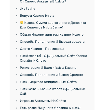
От Своего Аккаунта В 1xslots?
Live Casino
Бонусы Казино 1xslots
Какова Сумма достаточного Депозита
Для Клиентов 1xslots Casino?
Общая Информация том Казино 1хслотс
Способы Пополнения И Вывода средств
Слотс Казино – Промокоды
Slots (1хслотс) – Официальный Сайт Казино
Онлайн 1х Слотс
Регистрация И Вход и 1xslots Казино
Способы Пополнения и Вывод Средств
Slots – Зеркало официальным Сайта
Slots Casino – Казино 1хслот Официальный
Сайт
Игровые Автоматы На Сайте
Есть разве Лицензия У Казино 1x Slots?