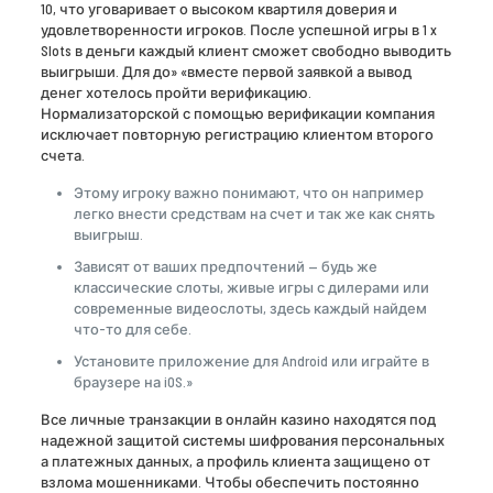
10, что уговаривает о высоком квартиля доверия и
удовлетворенности игроков. После успешной игры в 1 x
Slots в деньги каждый клиент сможет свободно выводить
выигрыши. Для до» «вместе первой заявкой а вывод
денег хотелось пройти верификацию.
Нормализаторской с помощью верификации компания
исключает повторную регистрацию клиентом второго
счета.
Этому игроку важно понимают, что он например
легко внести средствам на счет и так же как снять
выигрыш.
Зависят от ваших предпочтений — будь же
классические слоты, живые игры с дилерами или
современные видеослоты, здесь каждый найдем
что-то для себе.
Установите приложение для Android или играйте в
браузере на iOS.»
Все личные транзакции в онлайн казино находятся под
надежной защитой системы шифрования персональных
а платежных данных, а профиль клиента защищено от
взлома мошенниками. Чтобы обеспечить постоянно