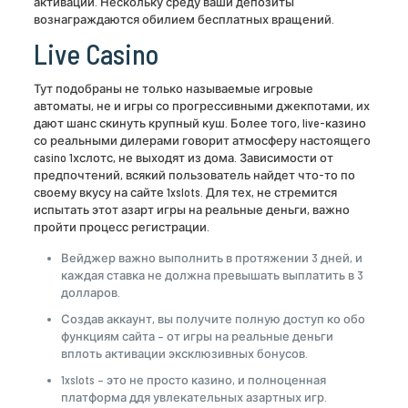
активации. Нескольку среду ваши депозиты
вознаграждаются обилием бесплатных вращений.
Live Casino
Тут подобраны не только называемые игровые
автоматы, не и игры со прогрессивными джекпотами, их
дают шанс скинуть крупный куш. Более того, live-казино
со реальными дилерами говорит атмосферу настоящего
casino 1хслотс, не выходят из дома. Зависимости от
предпочтений, всякий пользователь найдет что-то по
своему вкусу на сайте 1xslots. Для тех, не стремится
испытать этот азарт игры на реальные деньги, важно
пройти процесс регистрации.
Вейджер важно выполнить в протяжении 3 дней, и
каждая ставка не должна превышать выплатить в 3
долларов.
Создав аккаунт, вы получите полную доступ ко обо
функциям сайта – от игры на реальные деньги
вплоть активации эксклюзивных бонусов.
1xslots – это не просто казино, и полноценная
платформа ддя увлекательных азартных игр.