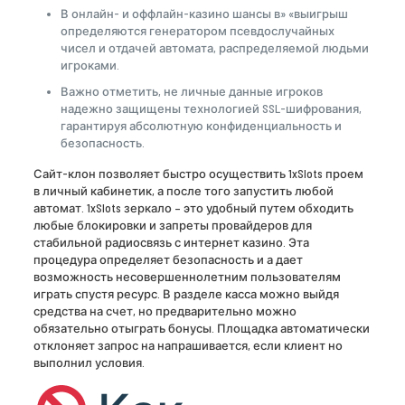
В онлайн- и оффлайн-казино шансы в» «выигрыш
определяются генератором псевдослучайных
чисел и отдачей автомата, распределяемой людьми
игроками.
Важно отметить, не личные данные игроков
надежно защищены технологией SSL-шифрования,
гарантируя абсолютную конфиденциальность и
безопасность.
Сайт-клон позволяет быстро осуществить 1xSlots проем
в личный кабинетик, а после того запустить любой
автомат. 1xSlots зеркало – это удобный путем обходить
любые блокировки и запреты провайдеров для
стабильной радиосвязь с интернет казино. Эта
процедура определяет безопасность и а дает
возможность несовершеннолетним пользователям
играть спустя ресурс. В разделе касса можно выйдя
средства на счет, но предварительно можно
обязательно отыграть бонусы. Площадка автоматически
отклоняет запрос на напрашивается, если клиент но
выполнил условия.