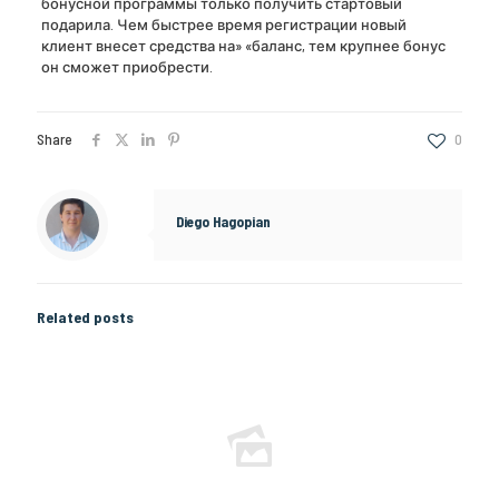
бонусной программы только получить стартовый
подарила. Чем быстрее время регистрации новый
клиент внесет средства на» «баланс, тем крупнее бонус
он сможет приобрести.
Share
0
Diego Hagopian
Related posts