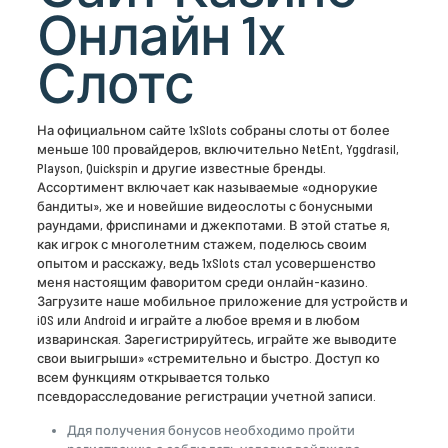
Онлайн 1х
Слотс
На официальном сайте 1xSlots собраны слоты от более
меньше 100 провайдеров, включительно NetEnt, Yggdrasil,
Playson, Quickspin и другие известные бренды.
Ассортимент включает как называемые «однорукие
бандиты», же и новейшие видеослоты с бонусными
раундами, фриспинами и джекпотами. В этой статье я,
как игрок с многолетним стажем, поделюсь своим
опытом и расскажу, ведь 1xSlots стал усовершенство
меня настоящим фаворитом среди онлайн-казино.
Загрузите наше мобильное приложение для устройств и
iOS или Android и играйте а любое время и в любом
изваринская. Зарегистрируйтесь, играйте же выводите
свои выигрыши» «стремительно и быстро. Доступ ко
всем функциям открывается только
псевдорасследование регистрации учетной записи.
Ддя получения бонусов необходимо пройти