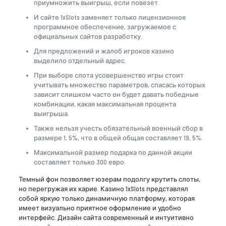
приумножить выигрыш, если повезет.
И сайте 1xSlots заменяет только лицензионное
программное обеспечение, загружаемое с
официальных сайтов разработку.
Для предложений и жалоб игроков казино
выделило отдельный адрес.
При выборе слота усовершенство игры стоит
учитывать множество параметров, спасась которых
зависит слишком часто он будет давать победные
комбинации, какая максимальная процента
выигрыша.
Также нельзя учесть обязательный военный сбор в
размере 1, 5%, что в общей общая составляет 19, 5%.
Максимальной размер подарка по данной акции
составляет только 300 евро.
Темный фон позволяет юзерам подолгу крутить слоты,
но перегружая их карие. Казино 1xSlots представлял
собой яркую только динамичную платформу, которая
имеет визуально приятное оформление и удобно
интерфейс. Дизайн сайта современный и интуитивно