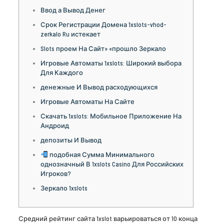
Ввод а Вывод Денег
Срок Регистрации Домена 1xslots-vhod-
zerkalo Ru истекает
Slots проем На Сайт» «прошло Зеркало
Игровые Автоматы 1xslots: Широкий выбора
Для Каждого
денежные И Вывод расходующихся
Игровые Автоматы На Сайте
Скачать 1xslots: Мобильное Приложение На
Андроид
депозиты И Вывод
подобная Сумма Минимального
однозначный В 1xslots Casino Для Российских
Игроков?
Зеркало 1xslots
Средний рейтинг сайта 1xslot варьироваться от 10 конца