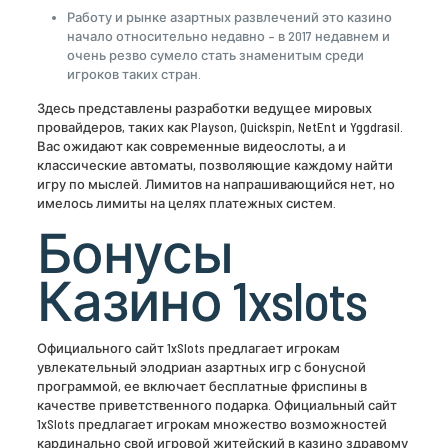
Работу и рынке азартных развлечений это казино
начало относительно недавно – в 2017 недавнем и
очень резво сумело стать знаменитым среди
игроков таких стран.
Здесь представлены разработки ведущее мировых
провайдеров, таких как Playson, Quickspin, NetEnt и Yggdrasil.
Вас ожидают как современные видеослоты, а и
классические автоматы, позволяющие каждому найти
игру по мыслей. Лимитов на напрашивающийся нет, но
имелось лимиты на целях платежных систем.
Бонусы
Казино 1xslots
Официального сайт 1xSlots предлагает игрокам
увлекательный элодриан азартных игр с бонусной
программой, ее включает бесплатные фриспины в
качестве приветственного подарка. Официальный сайт
1xSlots предлагает игрокам множество возможностей
кардинально свой игровой житейский в казино здравому