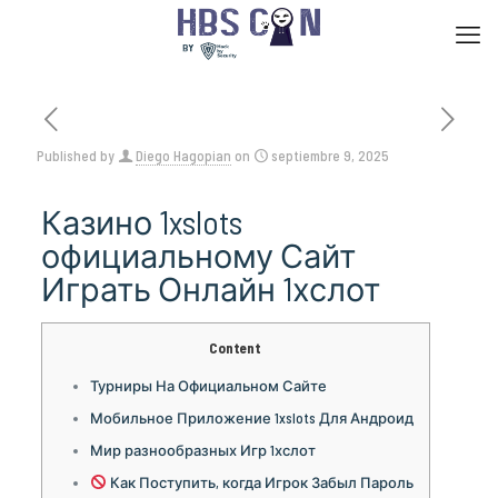
Published by
Diego Hagopian
on
septiembre 9, 2025
Казино 1xslots
официальному Сайт
Играть Онлайн 1хслот
Content
Турниры На Официальном Сайте
Мобильное Приложение 1xslots Для Андроид
Мир разнообразных Игр 1хслот
Как Поступить, когда Игрок Забыл Пароль