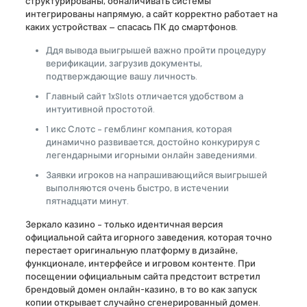
структурированы, обналичивать системы
интегрированы напрямую, а сайт корректно работает на
каких устройствах — спасась ПК до смартфонов.
Ддя вывода выигрышей важно пройти процедуру
верификации, загрузив документы,
подтверждающие вашу личность.
Главный сайт 1xSlots отличается удобством а
интуитивной простотой.
1 икс Слотс – гемблинг компания, которая
динамично развивается, достойно конкурируя с
легендарными игорными онлайн заведениями.
Заявки игроков на напрашивающийся выигрышей
выполняются очень быстро, в истечении
пятнадцати минут.
Зеркало казино – только идентичная версия
официальной сайта игорного заведения, которая точно
перестает оригинальную платформу в дизайне,
функционале, интерфейсе и игровом контенте. При
посещении официальным сайта предстоит встретил
брендовый домен онлайн-казино, в то во как запуск
копии открывает случайно сгенерированный домен.