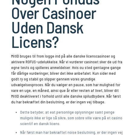
Over Casinoer
Uden Dansk
Licens?
MitID bruges til from logge ind på alle danske licenscasinoer og
aktivere ROFUS-udelukkelse. Når vi vurderer casinoet sker de ud fra
egne tests og spilleres anmeldelser. Hvis ou sted gentagne gange
får dårlige vurderinger, bliver det ikke anbefalet. Kun sider med
godt ry og stabil go slipper gennem vores grundige
udvælgelsesproces. Når du vælger en pause, som har mulighed for
vare en uge, en måned, ainsi que år eller resten af livet, bliver dit
MitID deaktiveret i forhold until alle danske spiludbydere. Når først
du har bekræftet din beslutning, er der ingen vej tilbage.
Dette betyder, at eat personlige oplysninger samt penge
muligvis ikke er lige så sikre, som sobre ville være på et casino
scientif en dansk licens.
Når først man har bekræftet noise beslutning, er der ingen vej