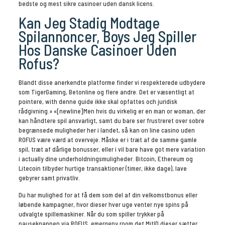
bedste og mest sikre casinoer uden dansk licens.
Kan Jeg Stadig Modtage
Spilannoncer, Boys Jeg Spiller
Hos Danske Casinoer Uden
Rofus?
Blandt disse anerkendte platforme finder vi respekterede udbydere
som TigerGaming, Betonline og flere andre. Det er væsentligt at
pointere, with denne guide ikke skal opfattes och juridisk
rådgivning.» «[newline]Men hvis du virkelig er en man or woman, der
kan håndtere spil ansvarligt, samt du bare ser frustreret over sobre
begrænsede muligheder her i landet, så kan on line casino uden
ROFUS være værd at overveje. Måske er i træt af de samme gamle
spil, træt af dårlige bonusser, eller i vil bare have got mere variation
i actually dine underholdningsmuligheder. Bitcoin, Ethereum og
Litecoin tilbyder hurtige transaktioner (timer, ikke dage), lave
gebyrer samt privatliv.
Du har mulighed for at få dem som del af din velkomstbonus eller
løbende kampagner, hvor dieser hver uge venter nye spins på
udvalgte spillemaskiner. Når du som spiller trykker på
pauseknappen via ROFUS, emergeny room det MitID dieser sætter