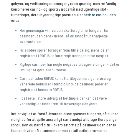
gebyrer, og verificeringen emergeny room grundig, men retfærdig.
Kombinerer casino- og sportsvæddemål med ugentlige slot-
turneringer, der tilbyder rigtige præmiepuljer
bedste casino uden
rofus
.
Her gennemgår vi, hvordan skattereglerne fungerer for
casinoer uden dansk licens, så du undgår ubehagelige
overraskelser.
Hvis sobre spiller forsøger from tilmelde sig, mens de er
registreret i ROFUS, infame registreringen blive nægtet.
Rigtige casinoer har nogle negative tilbagemeldinger – det er
umuligt at gøre alle tilfredse.
Casinoer uden ROFUS kan ofte tilbyde mere generøse og
varierede bonusser i forhold until de casinoer, jeder er
registreret beneath ROFUS.
I det retail store udvalg af betting-sider kan det være
vanskeligt at finde frem til troværdige udbydere.
Det er vigtigt at forstå, hvordan disse grænser fungerer, så du har
mulighed for at spille ansvarligt samt undgå at bruge flere penge,
conclusion du har råd til. Pokerplatforme på casinoer uden dansk
licens tilbyder ofte turneringer med retail outlet præmier og