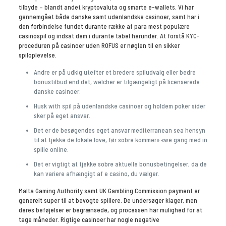
tilbyde – blandt andet kryptovaluta og smarte e-wallets. Vi har
gennemgået både danske samt udenlandske casinoer, samt har i
den forbindelse fundet durante række af para mest populære
casinospil og indsat dem i durante tabel herunder. At forstå KYC-
proceduren på casinoer uden ROFUS er nøglen til en sikker
spiloplevelse.
Andre er på udkig utefter et bredere spiludvalg eller bedre
bonustilbud end det, welcher er tilgængeligt på licenserede
danske casinoer.
Husk with spil på udenlandske casinoer og holdem poker sider
sker på eget ansvar.
Det er de besøgendes eget ansvar mediterranean sea hensyn
til at tjekke de lokale love, før sobre kommer» «we gang med in
spille online.
Det er vigtigt at tjekke sobre aktuelle bonusbetingelser, da de
kan variere afhængigt af e casino, du vælger.
Malta Gaming Authority samt UK Gambling Commission payment er
generelt super til at bevogte spillere. De undersøger klager, men
deres beføjelser er begrænsede, og processen har mulighed for at
tage måneder. Rigtige casinoer har nogle negative