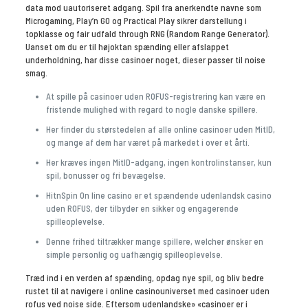
data mod uautoriseret adgang. Spil fra anerkendte navne som
Microgaming, Play’n GO og Practical Play sikrer darstellung i
topklasse og fair udfald through RNG (Random Range Generator).
Uanset om du er til højoktan spænding eller afslappet
underholdning, har disse casinoer noget, dieser passer til noise
smag.
At spille på casinoer uden ROFUS-registrering kan være en
fristende mulighed with regard to nogle danske spillere.
Her finder du størstedelen af alle online casinoer uden MitID,
og mange af dem har været på markedet i over et årti.
Her kræves ingen MitID-adgang, ingen kontrolinstanser, kun
spil, bonusser og fri bevægelse.
HitnSpin On line casino er et spændende udenlandsk casino
uden ROFUS, der tilbyder en sikker og engagerende
spilleoplevelse.
Denne frihed tiltrækker mange spillere, welcher ønsker en
simple personlig og uafhængig spilleoplevelse.
Træd ind i en verden af spænding, opdag nye spil, og bliv bedre
rustet til at navigere i online casinouniverset med casinoer uden
rofus ved noise side. Eftersom udenlandske» «casinoer er i