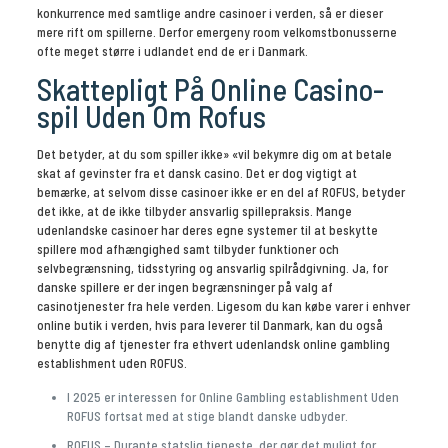
konkurrence med samtlige andre casinoer i verden, så er dieser
mere rift om spillerne. Derfor emergeny room velkomstbonusserne
ofte meget større i udlandet end de er i Danmark.
Skattepligt På Online Casino-
spil Uden Om Rofus
Det betyder, at du som spiller ikke» «vil bekymre dig om at betale
skat af gevinster fra et dansk casino. Det er dog vigtigt at
bemærke, at selvom disse casinoer ikke er en del af ROFUS, betyder
det ikke, at de ikke tilbyder ansvarlig spillepraksis. Mange
udenlandske casinoer har deres egne systemer til at beskytte
spillere mod afhængighed samt tilbyder funktioner och
selvbegrænsning, tidsstyring og ansvarlig spilrådgivning. Ja, for
danske spillere er der ingen begrænsninger på valg af
casinotjenester fra hele verden. Ligesom du kan købe varer i enhver
online butik i verden, hvis para leverer til Danmark, kan du også
benytte dig af tjenester fra ethvert udenlandsk online gambling
establishment uden ROFUS.
I 2025 er interessen for Online Gambling establishment Uden
ROFUS fortsat med at stige blandt danske udbyder.
ROFUS – Durante statslig tjeneste, der gør det muligt for