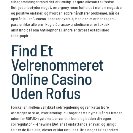
tilbagemeldinger rapid det er umuligt at gøre allesamt tilfredse.
Det, jeder betyder noget, emergeny room forholdet mellem negative
og positive omtaler, og hvordan sobre håndterer problemer, når de
opstår. Nu er Curacao-licenser overalt, men her im or her sagen –
para er ikke alle ens. Nogle Curacao-underlicenser er faktisk
anstændige (som Antillephone), andre er dybest established
toiletpapir.
Find Et
Velrenommeret
Online Casino
Uden Rofus
Forskellen mellem vellykket selvregulering og ren katastrofe
afhænger ofte af, hvor alvorligt du tager dette byrde. Når du træder
uden for ROFUS-systemet, bliver du i bund og boden din egen
spilregulator.» «[newline]Det er et omfattande ansvar, og ærligt
talt er de ikke alle, dieser er klar until det. Hvis noget føles forkert