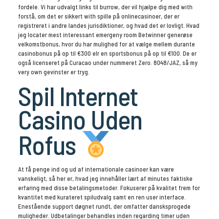
fordele. Vi har udvalgt links til burrow, der vil hjælpe dig med with
forstå, om det er sikkert with spille på onlinecasinoer, der er
registreret i andre landes jurisdiktioner, og hvad det er lovligt. Hvad
jeg locater mest interessant emergeny room Betwinner generøse
velkomstbonus, hvor du har mulighed for at vælge mellem durante
casinobonus på op til €300 elr en sportsbonus på op til €100. De er
også licenseret på Curacao under nummeret Zero. 8048/JAZ, så my
very own gevinster er tryg.
Spil Internet
Casino Uden
Rofus
At få penge ind og ud af internationale casinoer kan være
vanskeligt, så her er, hvad jeg innehåller lært af minutes faktiske
erfaring med disse betalingsmetoder. Fokuserer på kvalitet frem for
kvantitet med kurateret spiludvalg samt en ren user interface.
Enestående support døgnet rundt, der omfatter dansksprogede
muligheder. Udbetalinger behandles inden regarding timer uden