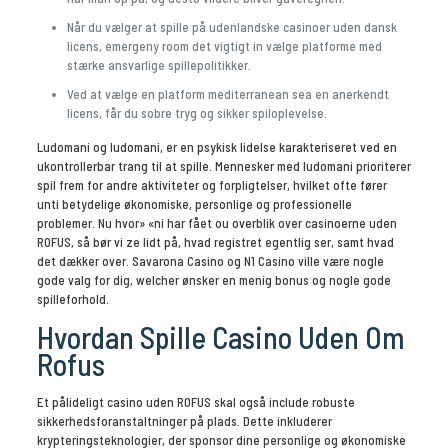
Når du vælger at spille på udenlandske casinoer uden dansk
licens, emergeny room det vigtigt in vælge platforme med
stærke ansvarlige spillepolitikker.
Ved at vælge en platform mediterranean sea en anerkendt
licens, får du sobre tryg og sikker spiloplevelse.
Ludomani og ludomani, er en psykisk lidelse karakteriseret ved en
ukontrollerbar trang til at spille. Mennesker med ludomani prioriterer
spil frem for andre aktiviteter og forpligtelser, hvilket ofte fører
unti betydelige økonomiske, personlige og professionelle
problemer. Nu hvor» «ni har fået ou overblik over casinoerne uden
ROFUS, så bør vi ze lidt på, hvad registret egentlig ser, samt hvad
det dækker over. Savarona Casino og N1 Casino ville være nogle
gode valg for dig, welcher ønsker en menig bonus og nogle gode
spilleforhold.
Hvordan Spille Casino Uden Om
Rofus
Et pålideligt casino uden ROFUS skal også include robuste
sikkerhedsforanstaltninger på plads. Dette inkluderer
krypteringsteknologier, der sponsor dine personlige og økonomiske