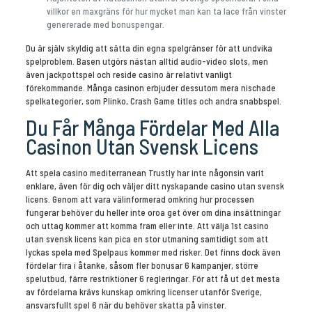
villkor en maxgräns för hur mycket man kan ta lace från vinster
genererade med bonuspengar.
Du är själv skyldig att sätta din egna spelgränser för att undvika
spelproblem. Basen utgörs nästan alltid audio-video slots, men
även jackpottspel och reside casino är relativt vanligt
förekommande. Många casinon erbjuder dessutom mera nischade
spelkategorier, som Plinko, Crash Game titles och andra snabbspel.
Du Får Många Fördelar Med Alla
Casinon Utan Svensk Licens
Att spela casino mediterranean Trustly har inte någonsin varit
enklare, även för dig och väljer ditt nyskapande casino utan svensk
licens. Genom att vara välinformerad omkring hur processen
fungerar behöver du heller inte oroa get över om dina insättningar
och uttag kommer att komma fram eller inte. Att välja 1st casino
utan svensk licens kan pica en stor utmaning samtidigt som att
lyckas spela med Spelpaus kommer med risker. Det finns dock även
fördelar fira i åtanke, såsom fler bonusar 6 kampanjer, större
spelutbud, färre restriktioner 6 regleringar. För att få ut det mesta
av fördelarna krävs kunskap omkring licenser utanför Sverige,
ansvarsfullt spel 6 när du behöver skatta på vinster.