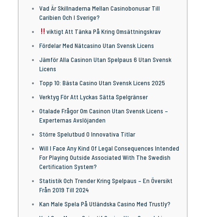
Vad Är Skillnaderna Mellan Casinobonusar Till
Caribien Och I Sverige?
viktigt Att Tänka På Kring Omsättningskrav
Fördelar Med Nätcasino Utan Svensk Licens
Jämför Alla Casinon Utan Spelpaus 6 Utan Svensk
Licens
Topp 10: Bästa Casino Utan Svensk Licens 2025
Verktyg För Att Lyckas Sätta Spelgränser
Otalade Frågor Om Casinon Utan Svensk Licens –
Experternas Avslöjanden
Större Spelutbud O Innovativa Titlar
Will I Face Any Kind Of Legal Consequences Intended
For Playing Outside Associated With The Swedish
Certification System?
Statistik Och Trender Kring Spelpaus – En Översikt
Från 2019 Till 2024
Kan Male Spela På Utländska Casino Med Trustly?