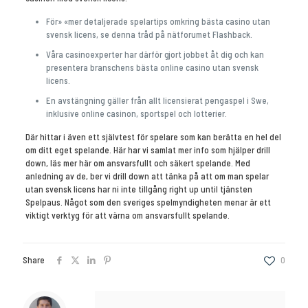
För» «mer detaljerade spelartips omkring bästa casino utan
svensk licens, se denna tråd på nätforumet Flashback.
Våra casinoexperter har därför gjort jobbet åt dig och kan
presentera branschens bästa online casino utan svensk
licens.
En avstängning gäller från allt licensierat pengaspel i Swe,
inklusive online casinon, sportspel och lotterier.
Där hittar i även ett självtest för spelare som kan berätta en hel del
om ditt eget spelande. Här har vi samlat mer info som hjälper drill
down, läs mer här om ansvarsfullt och säkert spelande. Med
anledning av de, ber vi drill down att tänka på att om man spelar
utan svensk licens har ni inte tillgång right up until tjänsten
Spelpaus. Något som den sveriges spelmyndigheten menar är ett
viktigt verktyg för att värna om ansvarsfullt spelande.
Share
0