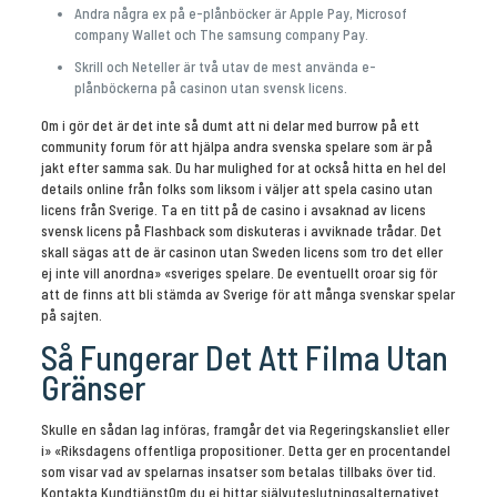
Andra några ex på e-plånböcker är Apple Pay, Microsof
company Wallet och The samsung company Pay.
Skrill och Neteller är två utav de mest använda e-
plånböckerna på casinon utan svensk licens.
Om i gör det är det inte så dumt att ni delar med burrow på ett
community forum för att hjälpa andra svenska spelare som är på
jakt efter samma sak. Du har mulighed for at också hitta en hel del
details online från folks som liksom i väljer att spela casino utan
licens från Sverige. Ta en titt på de casino i avsaknad av licens
svensk licens på Flashback som diskuteras i avviknade trådar. Det
skall sägas att de är casinon utan Sweden licens som tro det eller
ej inte vill anordna» «sveriges spelare. De eventuellt oroar sig för
att de finns att bli stämda av Sverige för att många svenskar spelar
på sajten.
Så Fungerar Det Att Filma Utan
Gränser
Skulle en sådan lag införas, framgår det via Regeringskansliet eller
i» «Riksdagens offentliga propositioner. Detta ger en procentandel
som visar vad av spelarnas insatser som betalas tillbaks över tid.
Kontakta KundtjänstOm du ej hittar självuteslutningsalternativet