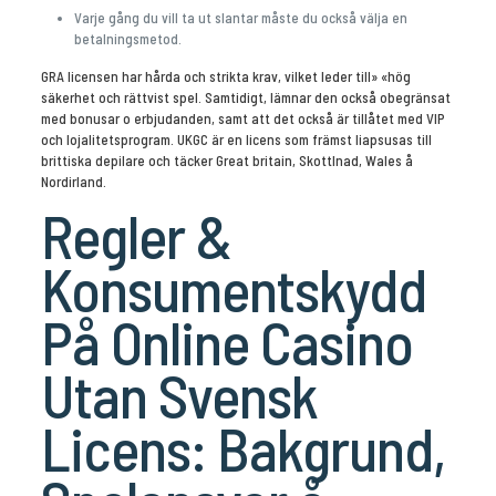
Varje gång du vill ta ut slantar måste du också välja en
betalningsmetod.
GRA licensen har hårda och strikta krav, vilket leder till» «hög
säkerhet och rättvist spel. Samtidigt, lämnar den också obegränsat
med bonusar o erbjudanden, samt att det också är tillåtet med VIP
och lojalitetsprogram. UKGC är en licens som främst liapsusas till
brittiska depilare och täcker Great britain, Skottlnad, Wales å
Nordirland.
Regler &
Konsumentskydd
På Online Casino
Utan Svensk
Licens: Bakgrund,