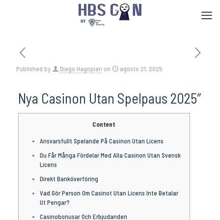
Published by
Diego Hagopian
on
agosto 21, 2025
Nya Casinon Utan Spelpaus 2025″
Content
Ansvarsfullt Spelande På Casinon Utan Licens
Du Får Många Fördelar Med Alla Casinon Utan Svensk
Licens
Direkt Banköverföring
Vad Gör Person Om Casinot Utan Licens Inte Betalar
Ut Pengar?
Casinobonusar Och Erbjudanden