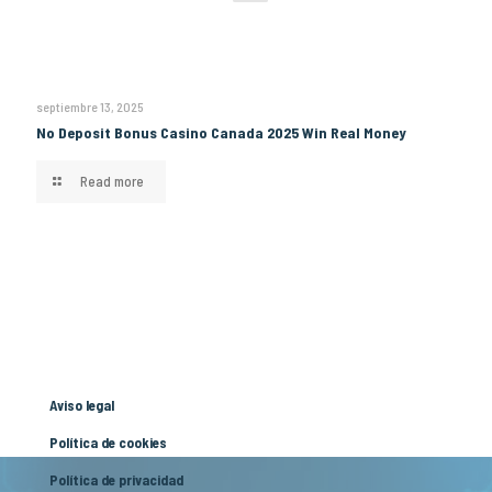
septiembre 13, 2025
No Deposit Bonus Casino Canada 2025 Win Real Money
Read more
Aviso legal
Política de cookies
Política de privacidad