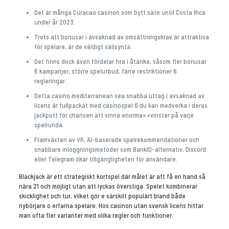
Det är många Curacao casinon som bytt säte until Costa Rica
under år 2023.
Trots att bonusar i avsaknad av omsättningskrav är attraktiva
för spelare, är de väldigt sällsynta.
Det finns dock även fördelar fira i åtanke, såsom fler bonusar
6 kampanjer, större spelutbud, färre restriktioner 6
regleringar.
Detta casino mediterranean sea snabba uttag i avsaknad av
licens är fullpackat med casinospel 6 du kan medverka i deras
jackpott för chansen att vinna enorma» «vinster på varje
spelrunda.
Framväxten av VR, AI-baserade spelrekommendationer och
snabbare inloggningsmetoder som BankID-alternativ, Discord
eller Telegram ökar tillgängligheten för användare.
Blackjack är ett strategiskt kortspel där målet är att få en hand så
nära 21 och möjligt utan att lyckas överstiga. Spelet kombinerar
skicklighet och tur, vilket gör e särskilt populärt bland både
nybörjare o erfarna spelare. Hos casinon utan svensk licens hittar
man ofta fler varianter med olika regler och funktioner.