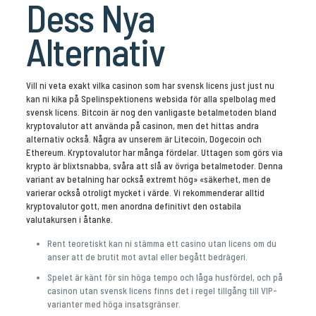
Dess Nya
Alternativ
Vill ni veta exakt vilka casinon som har svensk licens just just nu
kan ni kika på Spelinspektionens websida för alla spelbolag med
svensk licens. Bitcoin är nog den vanligaste betalmetoden bland
kryptovalutor att använda på casinon, men det hittas andra
alternativ också. Några av unserem är Litecoin, Dogecoin och
Ethereum. Kryptovalutor har många fördelar. Uttagen som görs via
krypto är blixtsnabba, svåra att slå av övriga betalmetoder. Denna
variant av betalning har också extremt hög» «säkerhet, men de
varierar också otroligt mycket i värde. Vi rekommenderar alltid
kryptovalutor gott, men anordna definitivt den ostabila
valutakursen i åtanke.
Rent teoretiskt kan ni stämma ett casino utan licens om du
anser att de brutit mot avtal eller begått bedrägeri.
Spelet är känt för sin höga tempo och låga husfördel, och på
casinon utan svensk licens finns det i regel tillgång till VIP-
varianter med höga insatsgränser.