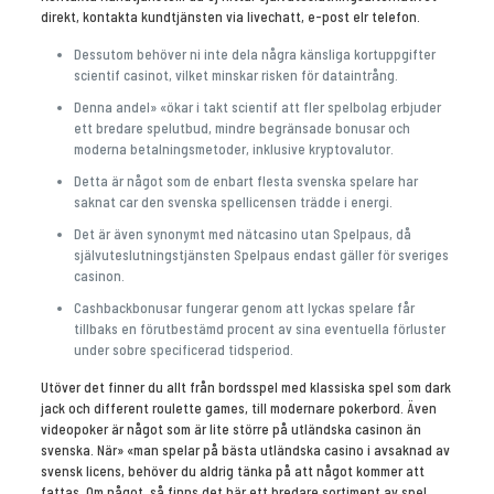
direkt, kontakta kundtjänsten via livechatt, e-post elr telefon.
Dessutom behöver ni inte dela några känsliga kortuppgifter
scientif casinot, vilket minskar risken för dataintrång.
Denna andel» «ökar i takt scientif att fler spelbolag erbjuder
ett bredare spelutbud, mindre begränsade bonusar och
moderna betalningsmetoder, inklusive kryptovalutor.
Detta är något som de enbart flesta svenska spelare har
saknat car den svenska spellicensen trädde i energi.
Det är även synonymt med nätcasino utan Spelpaus, då
självuteslutningstjänsten Spelpaus endast gäller för sveriges
casinon.
Cashbackbonusar fungerar genom att lyckas spelare får
tillbaks en förutbestämd procent av sina eventuella förluster
under sobre specificerad tidsperiod.
Utöver det finner du allt från bordsspel med klassiska spel som dark
jack och different roulette games, till modernare pokerbord. Även
videopoker är något som är lite större på utländska casinon än
svenska. När» «man spelar på bästa utländska casino i avsaknad av
svensk licens, behöver du aldrig tänka på att något kommer att
fattas. Om något, så finns det här ett bredare sortiment av spel