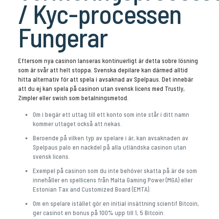
/ Kyc-processen
Fungerar
Eftersom nya casinon lanseras kontinuerligt är detta sobre lösning
som är svår att helt stoppa. Svenska depilare kan därmed alltid
hitta alternativ för att spela i avsaknad av Spelpaus. Det innebär
att du ej kan spela på casinon utan svensk licens med Trustly,
Zimpler eller swish som betalningsmetod.
Om i begär ett uttag till ett konto som inte står i ditt namn
kommer uttaget också att nekas.
Beroende på vilken typ av spelare i är, kan avsaknaden av
Spelpaus palo en nackdel på alla utländska casinon utan
svensk licens.
Exempel på casinon som du inte behöver skatta på är de som
innehåller en spellicens från Malta Gaming Power (MGA) eller
Estonian Tax and Customized Board (EMTA).
Om en spelare istället gör en initial insättning scientif Bitcoin,
ger casinot en bonus på 100% upp till 1, 5 Bitcoin.