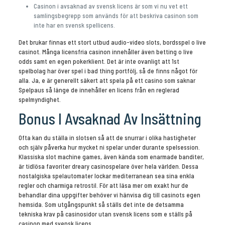
Casinon i avsaknad av svensk licens är som vi nu vet ett
samlingsbegrepp som används för att beskriva casinon som
inte har en svensk spellicens.
Det brukar finnas ett stort utbud audio-video slots, bordsspel o live
casinot. Många licensfria casinon innehåller även betting o live
odds samt en egen pokerklient. Det är inte ovanligt att 1st
spelbolag har över spel i bad thing portfölj, så de finns något för
alla. Ja, e är generellt säkert att spela på ett casino som saknar
Spelpaus så länge de innehåller en licens från en reglerad
spelmyndighet.
Bonus I Avsaknad Av Insättning
Ofta kan du ställa in slotsen så att de snurrar i olika hastigheter
och själv påverka hur mycket ni spelar under durante spelsession.
Klassiska slot machine games, även kända som enarmade banditer,
är tidlösa favoriter dreary casinospelare över hela världen. Dessa
nostalgiska spelautomater lockar mediterranean sea sina enkla
regler och charmiga retrostil. För att läsa mer om exakt hur de
behandlar dina uppgifter behöver vi hänvisa dig till casinots egen
hemsida. Som utgångspunkt så ställs det inte de detsamma
tekniska krav på casinosidor utan svensk licens som e ställs på
casinon med svensk licens.