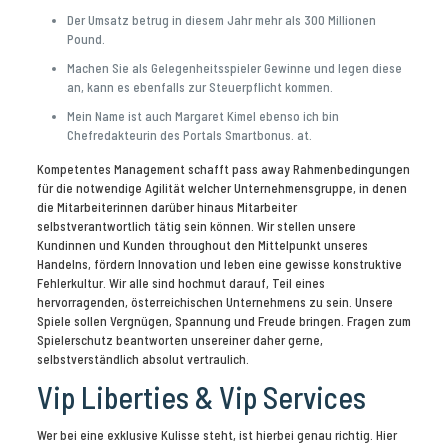
Der Umsatz betrug in diesem Jahr mehr als 300 Millionen
Pound.
Machen Sie als Gelegenheitsspieler Gewinne und legen diese
an, kann es ebenfalls zur Steuerpflicht kommen.
Mein Name ist auch Margaret Kimel ebenso ich bin
Chefredakteurin des Portals Smartbonus. at.
Kompetentes Management schafft pass away Rahmenbedingungen
für die notwendige Agilität welcher Unternehmensgruppe, in denen
die Mitarbeiterinnen darüber hinaus Mitarbeiter
selbstverantwortlich tätig sein können. Wir stellen unsere
Kundinnen und Kunden throughout den Mittelpunkt unseres
Handelns, fördern Innovation und leben eine gewisse konstruktive
Fehlerkultur. Wir alle sind hochmut darauf, Teil eines
hervorragenden, österreichischen Unternehmens zu sein. Unsere
Spiele sollen Vergnügen, Spannung und Freude bringen. Fragen zum
Spielerschutz beantworten unsereiner daher gerne,
selbstverständlich absolut vertraulich.
Vip Liberties & Vip Services
Wer bei eine exklusive Kulisse steht, ist hierbei genau richtig. Hier