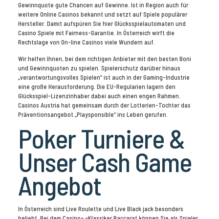
Gewinnquote gute Chancen auf Gewinne. Ist in Region auch für
weitere Online Casinos bekannt und setzt auf Spiele populärer
Hersteller. Damit aufspüren Sie hier Glücksspielautomaten und
Casino Spiele mit Fairness-Garantie. In Österreich wirft die
Rechtslage von On-line Casinos viele Wundern auf.
Wir helfen Ihnen, bei dem richtigen Anbieter mit den besten Boni
und Gewinnquoten zu spielen. Spielerschutz darüber hinaus
„verantwortungsvolles Spielen“ ist auch in der Gaming-Industrie
eine große Herausforderung. Die EU-Regularien lagern den
Glücksspiel-Lizenzinhaber dabei auch einen engen Rahmen.
Casinos Austria hat gemeinsam durch der Lotterien-Tochter das
Präventionsangebot „Playsponsible“ ins Leben gerufen.
Poker Turniere &
Unser Cash Game
Angebot
In Österreich sind Live Roulette und Live Black jack besonders
beliebt. Bei dem Casino» «Klassiker Baccarat können Sie als Spieler