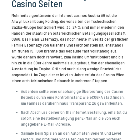
Casino Seiten
Mehrheitseigentümerin der Internet casinos Austria AG ist die
Allwyn Luxembourg Holding, die vonseiten der Tschechischen
Sazka-Gruppe kontrolliert wird. 33, 24 % sind immer wieder in den
Händen der staatlichen österreichischen Beteiligungsgesellschaft
ÖBAG. Das Palais Esterházy, das noch heute im Besitz der gräflichen
Familie Esterházy von Galántha und Forchtenstein ist, entstand i
am frühen 15. 1968 brannte das Gebäude fast vollständig aus,
wurde danach doch renoviert, zum Casino umfunktioniert und bis
hin zu in die 90er Jahre mehrmals ausgebaut. Von der ehemaligen
Ausstattung im Empire-Stil sind nur bislang wenige Bruchstücke
angemeldet. Im Zuge dieser letzten Jahre erfuhr das Casino Wien
einen architektonischen Relaunch in mehreren Etappen.
Außerdem sollte eine unabhängige Überprüfung des Casino
Betriebs durch eine Kontrollinstanz wie eCOGRA stattfinden,
um Fairness darüber hinaus Transparenz zu gewährleisten.
Nach Abschluss deiner On the internet Bestellung, erhältst du
sofort eine Bestellbestätigung per E-Mail an die von euch
angegebene E-Mail-Adresse.
Sammle beim Spielen an den Automaten Benefit und Level
Factors und profitiere vonseiten den zahlreichen Vorteilen.