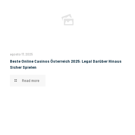
agosto 17, 2025
Beste Online Casinos Österreich 2025: Legal Darüber Hinaus
Sicher Spielen
Read more