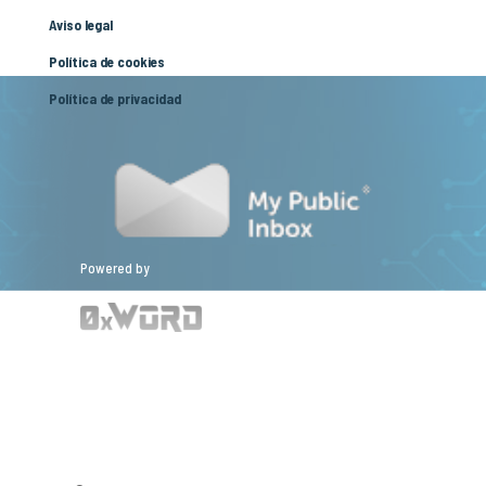
Aviso legal
Política de cookies
Política de privacidad
Powered by