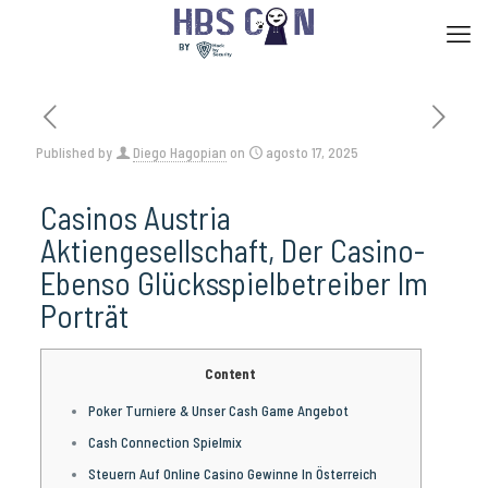
Published by
Diego Hagopian
on
agosto 17, 2025
Casinos Austria
Aktiengesellschaft, Der Casino-
Ebenso Glücksspielbetreiber Im
Porträt
Content
Poker Turniere & Unser Cash Game Angebot
Cash Connection Spielmix
Steuern Auf Online Casino Gewinne In Österreich