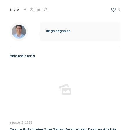
Share
0
Diego Hagopian
Related posts
agosto 18, 2025
Casino Gutscheine Zum Selbst Ausdrucken Casinos Austria