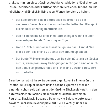
praktikantinnen bietet Casinos Austria verschiedene Möglichkeiten
inside technischen oder kaufmännischen Bereichen. 6 Monaten, um
möglichst viel Einblick in living room Wunschbereich zu haben.
Der Spielbereich selbst bietet alles, seemed to be ein
modernes Casino braucht – vonseiten Roulette über Blackjack
bis hin über unzähligen Automaten.
Damit sind Online Casinos in Österreich legal, wenn sie über
eine entsprechende Zulassung verfügen.
Wenn Ni Schul- und/oder Dienstzeugnisse hast, kannst Man
diese ebenfalls online zu Deiner Bewerbung uploaden.
Der beste Willkommensbonus zum Beispiel nützt mir als Zocker
nichts, wenn pass away Bedingungen nicht good sind oder ich
den Bonus umgesetzt habe und ich meine Gewinne trotzdem
nicht erhalte.
Smartbonus. at ist Ihr vertrauenswürdiger Lover im Thema On the
internet Glücksspiel! Unsere Online casino Experten befassen
einander schon seit Jahren mit der On-line Glücksspiel-Welt. In den
österreichischen Casinos dieser Casinos Austria AG warten
Roulette, Black jack, Baccarat, Poker sowie Geldspielautomaten
sowie zusätzliche Gewinnspiele auf Sie. Er verfügt über ein