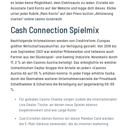
es leider keine Möglichkeit, dein Elektroauto zu laden. Erstelle ein
Associate Card Konto auf der Website und logge dich dieses. Klicke
unter jeder Rubrik „Mein Konto“ auf den Press button „Aktivierung
starten“
online casino österreich
.
Cash Connection Spielmix
Nachfolgende Informationen werden von Creditreform, Europas
größter Wirtschafts­auskunftei, zur Verfügung gestellt. Von 2016 bis
zum September 2021 war welcher Mitbewerber und teilweise auch
Partner aus der Glücksspiel- und Gaming-Industrie, Novomatic durch
17, 2 % an den Casinos Austria beteiligt. Das ermöglichte es welcher
tschechischen Sazka-Gruppe ihre Anteile an jeder» «Casinos
Austria AG auf 55 % erhöhen konnte. In jeder Folge erhöhte Sazka
durch die Übernahme weiterer Unternehmensanteile der Privatbank
Schellhammer & Schattera die Beteiligung auf gegenwärtig 59, 69
%.
Für globalen Casino Charme sorgen zudem die internationalen
Live Dealer Tische, an denen neue Spieler ebenso
begehrenswert sind wie Large Roller.
Zum Erstellen deines Kontos mit dieser Member Card werden
die E-Mail-Adresse verwendet, die du internet marketing