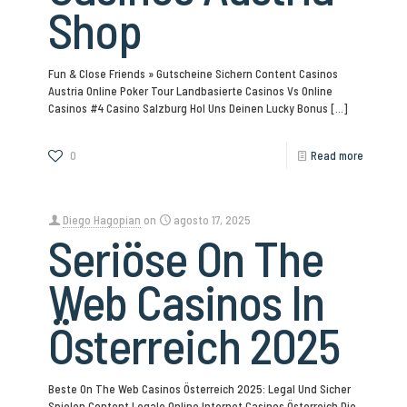
Shop
Fun & Close Friends » Gutscheine Sichern Content Casinos
Austria Online Poker Tour Landbasierte Casinos Vs Online
Casinos #4 Casino Salzburg Hol Uns Deinen Lucky Bonus
[…]
0
Read more
Diego Hagopian
on
agosto 17, 2025
Seriöse On The
Web Casinos In
Österreich 2025
Beste On The Web Casinos Österreich 2025: Legal Und Sicher
Spielen Content Legale Online Internet Casinos Österreich Die