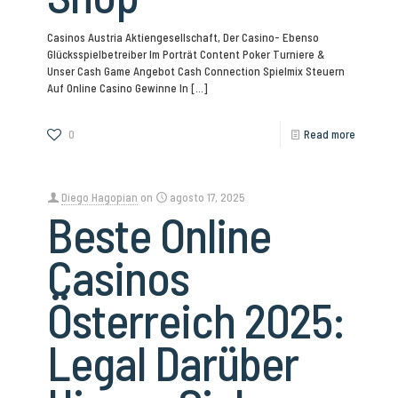
Casinos Austria Aktiengesellschaft, Der Casino- Ebenso
Glücksspielbetreiber Im Porträt Content Poker Turniere &
Unser Cash Game Angebot Cash Connection Spielmix Steuern
Auf Online Casino Gewinne In
[…]
0
Read more
Diego Hagopian
on
agosto 17, 2025
Beste Online
Casinos
Österreich 2025:
Legal Darüber